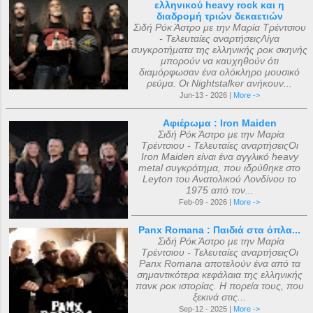
ελληνικού heavy rock και η
διαδρομή τριών δεκαετιών
Σιδή Ρόκ Άστρο με την Μαρία Τρέντσιου
- Τελευταίες αναρτήσειςΛίγα
συγκροτήματα της ελληνικής ροκ σκηνής
μπορούν να καυχηθούν ότι
διαμόρφωσαν ένα ολόκληρο μουσικό
ρεύμα. Οι Nightstalker ανήκουν...
Jun-13 - 2026 |
More ->
Αφιέρωμα : Iron Maiden
Σιδή Ρόκ Άστρο με την Μαρία
Τρέντσιου - Τελευταίες αναρτήσειςΟι
Iron Maiden είναι ένα αγγλικό heavy
metal συγκρότημα, που ιδρύθηκε στο
Leyton του Ανατολικού Λονδίνου το
1975 από τον...
Feb-09 - 2026 |
More ->
Panx Romana : Παιδιά στα όπλα...
Σιδή Ρόκ Άστρο με την Μαρία
Τρέντσιου - Τελευταίες αναρτήσειςΟι
Panx Romana αποτελούν ένα από τα
σημαντικότερα κεφάλαια της ελληνικής
πανκ ροκ ιστορίας. Η πορεία τους, που
ξεκινά στις...
Sep-12 - 2025 |
More ->