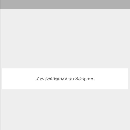
ή
σ
ε
ι
ς
Δεν βρέθηκαν αποτελέσματα