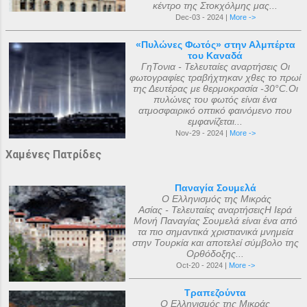
κέντρο της Στοκχόλμης μας...
Dec-03 - 2024 |
More ->
«Πυλώνες Φωτός» στην Αλμπέρτα
του Καναδά
ΓηΤονια - Τελευταίες αναρτήσεις Οι
φωτογραφίες τραβήχτηκαν χθες το πρωί
της Δευτέρας με θερμοκρασία -30°C.Οι
πυλώνες του φωτός είναι ένα
ατμοσφαιρικό οπτικό φαινόμενο που
εμφανίζεται...
Nov-29 - 2024 |
More ->
Χαμένες Πατρίδες
Παναγία Σουμελά
Ο Ελληνισμός της Μικράς
Ασίας - Τελευταίες αναρτήσειςΗ Ιερά
Μονή Παναγίας Σουμελά είναι ένα από
τα πιο σημαντικά χριστιανικά μνημεία
στην Τουρκία και αποτελεί σύμβολο της
Ορθόδοξης...
Oct-20 - 2024 |
More ->
Τραπεζούντα
Ο Ελληνισμός της Μικράς