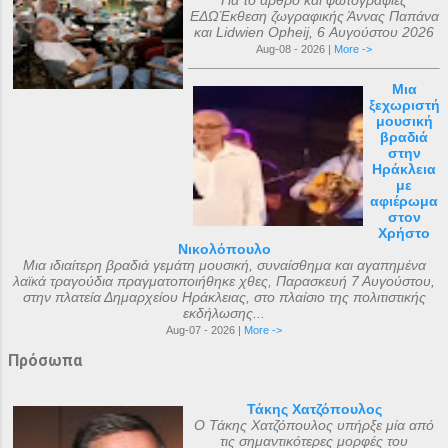
Για το άρθρο και φωτογραφίες
ΕΔΩΈκθεση ζωγραφικής Άννας Παπάνα
και Lidwien Opheij, 6 Αυγούστου 2026
Aug-08 - 2026 |
More ->
Μια
ξεχωριστή
μουσική
βραδιά
στην
Ηράκλεια
με
αφιέρωμα
στον
Χρήστο
Νικολόπουλο
Μια ιδιαίτερη βραδιά γεμάτη μουσική, συναίσθημα και αγαπημένα
λαϊκά τραγούδια πραγματοποιήθηκε χθες, Παρασκευή 7 Αυγούστου,
στην πλατεία Δημαρχείου Ηράκλειας, στο πλαίσιο της πολιτιστικής
εκδήλωσης...
Aug-07 - 2026 |
More ->
Πρόσωπα
Τάκης Χατζόπουλος
Ο Τάκης Χατζόπουλος υπήρξε μία από
τις σημαντικότερες μορφές του