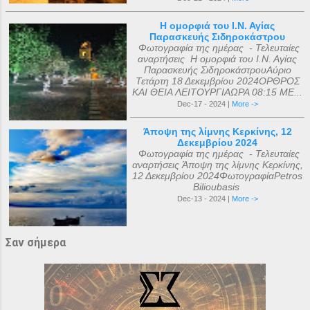
Η ομορφιά του Ι.Ν. Αγίας
Παρασκευής Σιδηροκάστρου
Φωτογραφία της ημέρας - Τελευταίες
αναρτήσεις Η ομορφιά του Ι.Ν. Αγίας
Παρασκευής ΣιδηροκάστρουΑύριο
Τετάρτη 18 Δεκεμβρίου 2024ΟΡΘΡΟΣ
ΚΑΙ ΘΕΙΑ ΛΕΙΤΟΥΡΓΙΑΩΡΑ 08:15 ΜΕ...
Dec-17 - 2024 |
More ->
Άποψη της λίμνης Κερκίνης, 12
Δεκεμβρίου 2024
Φωτογραφία της ημέρας - Τελευταίες
αναρτήσεις Άποψη της λίμνης Κερκίνης,
12 Δεκεμβρίου 2024ΦωτογραφίαPetros
Bilioubasis
Dec-13 - 2024 |
More ->
Σαν σήμερα