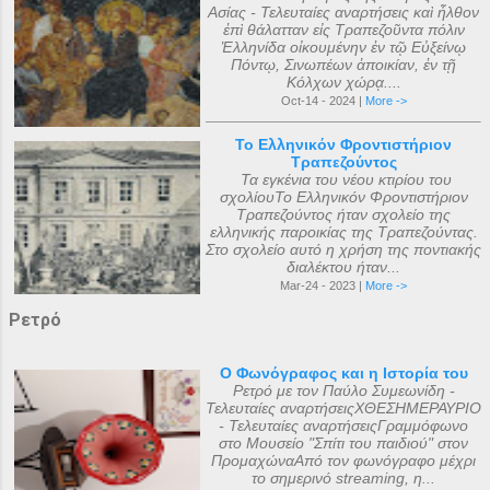
Ασίας - Τελευταίες αναρτήσεις καὶ ἦλθον
ἐπὶ θάλατταν εἰς Τραπεζοῦντα πόλιν
Ἑλληνίδα οἰκουμένην ἐν τῷ Εὐξείνῳ
Πόντῳ, Σινωπέων ἀποικίαν, ἐν τῇ
Κόλχων χώρᾳ....
Oct-14 - 2024 |
More ->
Το Ελληνικόν Φροντιστήριον
Τραπεζούντος
Τα εγκένια του νέου κτιρίου του
σχολίουΤο Ελληνικόν Φροντιστήριον
Τραπεζούντος ήταν σχολείο της
ελληνικής παροικίας της Τραπεζούντας.
Στο σχολείο αυτό η χρήση της ποντιακής
διαλέκτου ήταν...
Mar-24 - 2023 |
More ->
Ρετρό
Ο Φωνόγραφος και η Ιστορία του
Ρετρό με τον Παύλο Συμεωνίδη -
Τελευταίες αναρτήσειςΧΘΕΣΗΜΕΡΑΥΡΙΟ
- Τελευταίες αναρτήσειςΓραμμόφωνο
στο Μουσείο "Σπίτι του παιδιού" στον
ΠρομαχώναΑπό τον φωνόγραφο μέχρι
το σημερινό streaming, η...