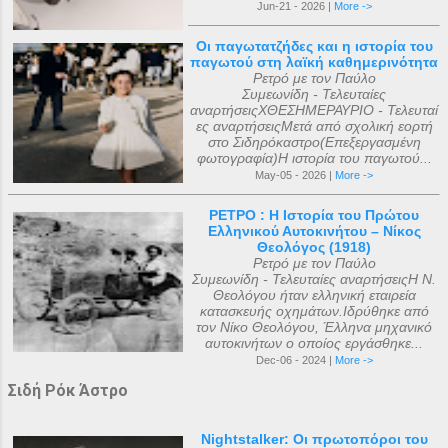
Jun-21 - 2026 |
More ->
Οι παγωτατζήδες και η ιστορία του
παγωτού στη λαϊκή καθημερινότητα
Ρετρό με τον Παύλο
Συμεωνίδη - Τελευταίες
αναρτήσειςΧΘΕΣΗΜΕΡΑΥΡΙΟ - Τελευταί
ες αναρτήσειςΜετά από σχολική εορτή
στο Σιδηρόκαστρο(Επεξεργασμένη
φωτογραφία)Η ιστορία του παγωτού...
May-05 - 2026 |
More ->
ΡΕΤΡΟ : Η Ιστορία του Πρώτου
Ελληνικού Αυτοκινήτου – Νίκος
Θεολόγος (1918)
Ρετρό με τον Παύλο
Συμεωνίδη - Τελευταίες αναρτήσειςΗ Ν.
Θεολόγου ήταν ελληνική εταιρεία
κατασκευής οχημάτων.Ιδρύθηκε από
τον Νίκο Θεολόγου, Έλληνα μηχανικό
αυτοκινήτων ο οποίος εργάσθηκε...
Dec-06 - 2024 |
More ->
Σιδή Ρόκ Άστρο
Nightstalker: Οι πρωτοπόροι του