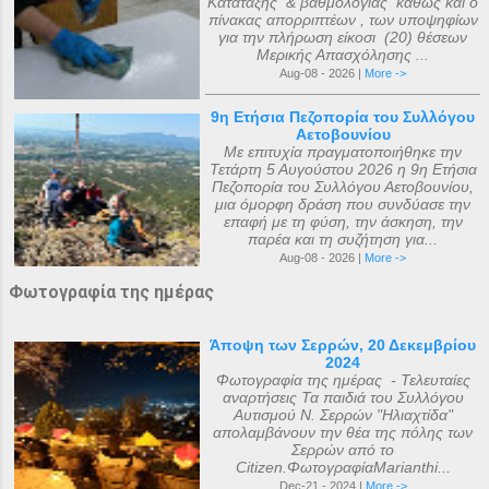
Κατάταξης & βαθμολογίας καθώς και ο
πίνακας απορριπτέων , των υποψηφίων
για την πλήρωση είκοσι (20) θέσεων
Μερικής Απασχόλησης ...
Aug-08 - 2026 |
More ->
9η Ετήσια Πεζοπορία του Συλλόγου
Αετοβουνίου
Με επιτυχία πραγματοποιήθηκε την
Τετάρτη 5 Αυγούστου 2026 η 9η Ετήσια
Πεζοπορία του Συλλόγου Αετοβουνίου,
μια όμορφη δράση που συνδύασε την
επαφή με τη φύση, την άσκηση, την
παρέα και τη συζήτηση για...
Aug-08 - 2026 |
More ->
Φωτογραφία της ημέρας
Άποψη των Σερρών, 20 Δεκεμβρίου
2024
Φωτογραφία της ημέρας - Τελευταίες
αναρτήσεις Τα παιδιά του Συλλόγου
Αυτισμού Ν. Σερρών "Ηλιαχτίδα"
απολαμβάνουν την θέα της πόλης των
Σερρών από το
Citizen.ΦωτογραφίαMarianthi...
Dec-21 - 2024 |
More ->