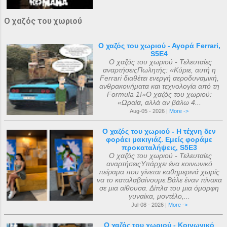
Ο χαζός του χωριού
Ο χαζός του χωριού - Αγορά Ferrari,
S5E4
Ο χαζός του χωριού - Τελευταίες
αναρτήσειςΠωλητής: «Κύριε, αυτή η
Ferrari διαθέτει ενεργή αεροδυναμική,
ανθρακονήματα και τεχνολογία από τη
Formula 1!»Ο χαζός του χωριού:
«Ωραία, αλλά αν βάλω 4...
Aug-05 - 2026 |
More ->
Ο χαζός του χωριού - Η τέχνη δεν
φοράει μακιγιάζ. Εμείς φοράμε
προκαταλήψεις, S5E3
Ο χαζός του χωριού - Τελευταίες
αναρτήσειςΥπάρχει ένα κοινωνικό
πείραμα που γίνεται καθημερινά χωρίς
να το καταλαβαίνουμε.Βάλε έναν πίνακα
σε μια αίθουσα. Δίπλα του μια όμορφη
γυναίκα, μοντέλο,...
Jul-08 - 2026 |
More ->
Ο χαζός του χωριού - Κοινωνικό