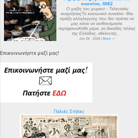
συσσίτιο, S5E2
Ο χαζός του χωριού - Τελευταίες
αναρτήσειςΤο κοινωνικό συσσίτιο: Μια
πράξη αλληλεγγύης που δεν πρέπει να
μας κάνει να αισθανόμαστε
περήφανοιΚάθε μέρα, σε δεκάδες πόλεις
της Ελλάδας, εθελοντές,...
Jun-26 - 2026 |
More ->
Επικοινωνήστε μαζί μας!
Παλιές Στήλες