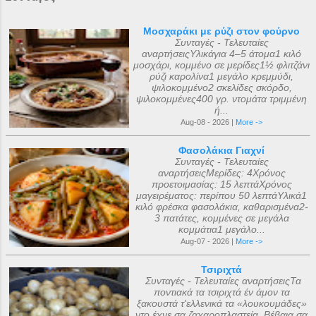
Μοσχαράκι με ρύζι στον φούρνο
Συνταγές - Τελευταίες
αναρτήσειςΥλικάγια 4–5 άτομα1 κιλό
μοσχάρι, κομμένο σε μερίδες1½ φλιτζάνι
ρύζι καρολίνα1 μεγάλο κρεμμύδι,
ψιλοκομμένο2 σκελίδες σκόρδο,
ψιλοκομμένες400 γρ. ντομάτα τριμμένη
ή...
Aug-08 - 2026 |
More ->
Φασολάκια Γιαχνί
Συνταγές - Τελευταίες
αναρτήσειςΜερίδες: 4Χρόνος
προετοιμασίας: 15 λεπτάΧρόνος
μαγειρέματος: περίπου 50 λεπτάΥλικά1
κιλό φρέσκα φασολάκια, καθαρισμένα2-
3 πατάτες, κομμένες σε μεγάλα
κομμάτια1 μεγάλο...
Aug-07 - 2026 |
More ->
Τσιριχτά
Συνταγές - Τελευταίες αναρτήσειςΤα
ποντιακά τα τσιριχτά έν άμον τα
ξακουστά τ'ελλενικά τα «λουκουμάδες»
ντο έχνε σα ζαχαροπλαστεία. Βέβαια σα