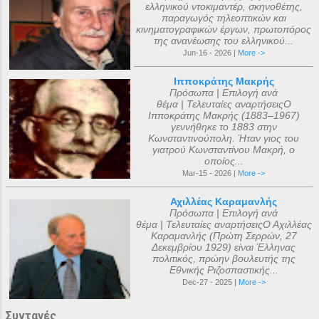
ελληνικού ντοκιμαντέρ, σκηνοθέτης,
παραγωγός τηλεοπτικών και
κινηματογραφικών έργων, πρωτοπόρος
της ανανέωσης του ελληνικού...
Jun-16 - 2026 |
More ->
Ιπποκράτης Μακρής
Πρόσωπα | Επιλογή ανά
θέμα | Τελευταίες αναρτήσειςΟ
Ιπποκράτης Μακρής (1883–1967)
γεννήθηκε το 1883 στην
Κωνσταντινούπολη. Ήταν γιος του
γιατρού Κωνσταντίνου Μακρή, ο
οποίος...
Mar-15 - 2026 |
More ->
Αχιλλέας Καραμανλής
Πρόσωπα | Επιλογή ανά
θέμα | Τελευταίες αναρτήσειςΟ Αχιλλέας
Καραμανλής (Πρώτη Σερρών, 27
Δεκεμβρίου 1929) είναι Έλληνας
πολιτικός, πρώην βουλευτής της
Εθνικής Ριζοσπαστικής...
Dec-27 - 2025 |
More ->
Συνταγές