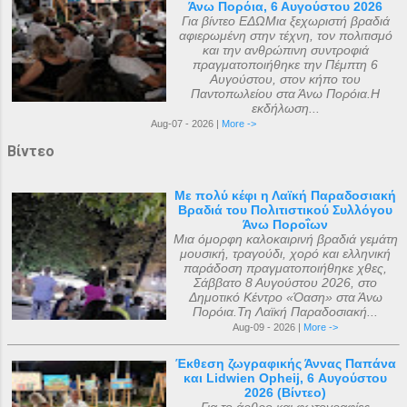
Άνω Πορόια, 6 Αυγούστου 2026
Για βίντεο ΕΔΩΜια ξεχωριστή βραδιά
αφιερωμένη στην τέχνη, τον πολιτισμό
και την ανθρώπινη συντροφιά
πραγματοποιήθηκε την Πέμπτη 6
Αυγούστου, στον κήπο του
Παντοπωλείου στα Άνω Πορόια.Η
εκδήλωση...
Aug-07 - 2026 |
More ->
Βίντεο
Με πολύ κέφι η Λαϊκή Παραδοσιακή
Βραδιά του Πολιτιστικού Συλλόγου
Άνω Ποροΐων
Μια όμορφη καλοκαιρινή βραδιά γεμάτη
μουσική, τραγούδι, χορό και ελληνική
παράδοση πραγματοποιήθηκε χθες,
Σάββατο 8 Αυγούστου 2026, στο
Δημοτικό Κέντρο «Όαση» στα Άνω
Πορόια.Τη Λαϊκή Παραδοσιακή...
Aug-09 - 2026 |
More ->
Έκθεση ζωγραφικής Άννας Παπάνα
και Lidwien Opheij, 6 Αυγούστου
2026 (Βίντεο)