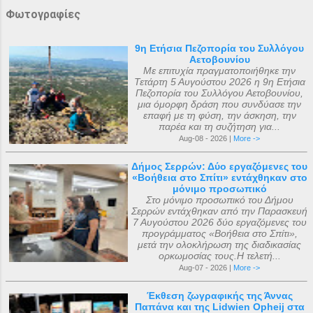
Φωτογραφίες
9η Ετήσια Πεζοπορία του Συλλόγου
Αετοβουνίου
Με επιτυχία πραγματοποιήθηκε την
Τετάρτη 5 Αυγούστου 2026 η 9η Ετήσια
Πεζοπορία του Συλλόγου Αετοβουνίου,
μια όμορφη δράση που συνδύασε την
επαφή με τη φύση, την άσκηση, την
παρέα και τη συζήτηση για...
Aug-08 - 2026 |
More ->
Δήμος Σερρών: Δύο εργαζόμενες του
«Βοήθεια στο Σπίτι» εντάχθηκαν στο
μόνιμο προσωπικό
Στο μόνιμο προσωπικό του Δήμου
Σερρών εντάχθηκαν από την Παρασκευή
7 Αυγούστου 2026 δύο εργαζόμενες του
προγράμματος «Βοήθεια στο Σπίτι»,
μετά την ολοκλήρωση της διαδικασίας
ορκωμοσίας τους.Η τελετή...
Aug-07 - 2026 |
More ->
Έκθεση ζωγραφικής της Άννας
Παπάνα και της Lidwien Opheij στα