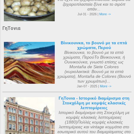
ζαχαροπλαστεία ξ̌ύνε και το σιρόπ
απάν...
Jul-31 - 2026 |
More ->
ΓηΤονια
Βίνικουνκα, το βουνό με τα επτά
χρώματα, Περού
Βίνικουνκα, το βουνό με τα επτά
χρώματα, ΠερούΤο Βίνικουνκα, ή
Ουινικούνκα, γνωστό επίσης ως
Montaña de Siete Colores
(κυριολεκτικά: Βουνό με τα επτά
χρώματα), Montaña de Colores (Βουνό
των χρωμάτων)...
Jan-07 - 2025 |
More ->
ΓηΤονια - Ιστορικό διαμέρισμα στη
Στοκχόλμη με κομψές κλασικές
λεπτομέρειες
Ιστορικό διαμέρισμα στη Στοκχόλμη με
κομψές κλασικές λεπτομέρειες
(1880)Πολλές κομψές κλασικές
λεπτομέρειες και vintage κομμάτια στο
εσωτερικό αυτού του διαμερίσματος στο