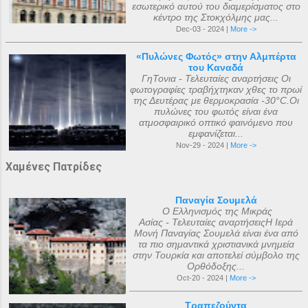
εσωτερικό αυτού του διαμερίσματος στο
κέντρο της Στοκχόλμης μας...
Dec-03 - 2024 |
More ->
«Πυλώνες Φωτός» στην Αλμπέρτα
του Καναδά
ΓηΤονια - Τελευταίες αναρτήσεις Οι
φωτογραφίες τραβήχτηκαν χθες το πρωί
της Δευτέρας με θερμοκρασία -30°C.Οι
πυλώνες του φωτός είναι ένα
ατμοσφαιρικό οπτικό φαινόμενο που
εμφανίζεται...
Nov-29 - 2024 |
More ->
Χαμένες Πατρίδες
Παναγία Σουμελά
Ο Ελληνισμός της Μικράς
Ασίας - Τελευταίες αναρτήσειςΗ Ιερά
Μονή Παναγίας Σουμελά είναι ένα από
τα πιο σημαντικά χριστιανικά μνημεία
στην Τουρκία και αποτελεί σύμβολο της
Ορθόδοξης...
Oct-20 - 2024 |
More ->
Τραπεζούντα