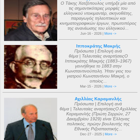
Ο Τάκης Χατζόπουλος υπήρξε μία από
τις σημαντικότερες μορφές του
ελληνικού ντοκιμαντέρ, σκηνοθέτης,
παραγωγός τηλεοπτικών και
κινηματογραφικών έργων, πρωτοπόρος
της ανανέωσης του ελληνικού...
Jun-16 - 2026 |
More ->
Ιπποκράτης Μακρής
Πρόσωπα | Επιλογή ανά
θέμα | Τελευταίες αναρτήσειςΟ
Ιπποκράτης Μακρής (1883–1967)
γεννήθηκε το 1883 στην
Κωνσταντινούπολη. Ήταν γιος του
γιατρού Κωνσταντίνου Μακρή, ο
οποίος...
Mar-15 - 2026 |
More ->
Αχιλλέας Καραμανλής
Πρόσωπα | Επιλογή ανά
θέμα | Τελευταίες αναρτήσειςΟ Αχιλλέας
Καραμανλής (Πρώτη Σερρών, 27
Δεκεμβρίου 1929) είναι Έλληνας
πολιτικός, πρώην βουλευτής της
Εθνικής Ριζοσπαστικής...
Dec-27 - 2025 |
More ->