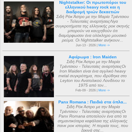
Nightstalker: Οι πρωτοπόροι του
ελληνικού heavy rock και η
διαδρομή τριών δεκαετιών
Σιδή Ρόκ Άστρο με την Μαρία Τρέντσιου
- Τελευταίες αναρτήσειςΛίγα
συγκροτήματα της ελληνικής ροκ σκηνής
μπορούν να καυχηθούν ότι
διαμόρφωσαν ένα ολόκληρο μουσικό
ρεύμα. Οι Nightstalker ανήκουν...
Jun-13 - 2026 |
More ->
Αφιέρωμα : Iron Maiden
Σιδή Ρόκ Άστρο με την Μαρία
Τρέντσιου - Τελευταίες αναρτήσειςΟι
Iron Maiden είναι ένα αγγλικό heavy
metal συγκρότημα, που ιδρύθηκε στο
Leyton του Ανατολικού Λονδίνου το
1975 από τον...
Feb-09 - 2026 |
More ->
Panx Romana : Παιδιά στα όπλα...
Σιδή Ρόκ Άστρο με την Μαρία
Τρέντσιου - Τελευταίες αναρτήσειςΟι
Panx Romana αποτελούν ένα από τα
σημαντικότερα κεφάλαια της ελληνικής
πανκ ροκ ιστορίας. Η πορεία τους, που
ξεκινά στις...