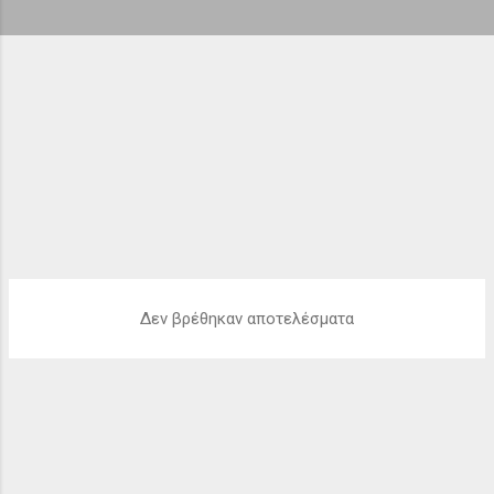
ή
σ
ε
ι
ς
Δεν βρέθηκαν αποτελέσματα