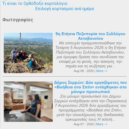
Τι είναι το Ορθόδοξο εορτολόγιο
Επιλογή εορτασμού ανά ημέρα
Φωτογραφίες
9η Ετήσια Πεζοπορία του Συλλόγου
Αετοβουνίου
Με επιτυχία πραγματοποιήθηκε την
Τετάρτη 5 Αυγούστου 2026 η 9η Ετήσια
Πεζοπορία του Συλλόγου Αετοβουνίου,
μια όμορφη δράση που συνδύασε την
επαφή με τη φύση, την άσκηση, την
παρέα και τη συζήτηση για...
Aug-08 - 2026 |
More ->
Δήμος Σερρών: Δύο εργαζόμενες του
«Βοήθεια στο Σπίτι» εντάχθηκαν στο
μόνιμο προσωπικό
Στο μόνιμο προσωπικό του Δήμου
Σερρών εντάχθηκαν από την Παρασκευή
7 Αυγούστου 2026 δύο εργαζόμενες του
προγράμματος «Βοήθεια στο Σπίτι»,
μετά την ολοκλήρωση της διαδικασίας
ορκωμοσίας τους.Η τελετή...
Aug-07 - 2026 |
More ->