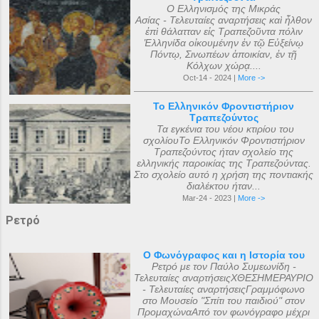
Ο Ελληνισμός της Μικράς
Ασίας - Τελευταίες αναρτήσεις καὶ ἦλθον
ἐπὶ θάλατταν εἰς Τραπεζοῦντα πόλιν
Ἑλληνίδα οἰκουμένην ἐν τῷ Εὐξείνῳ
Πόντῳ, Σινωπέων ἀποικίαν, ἐν τῇ
Κόλχων χώρᾳ....
Oct-14 - 2024 |
More ->
Το Ελληνικόν Φροντιστήριον
Τραπεζούντος
Τα εγκένια του νέου κτιρίου του
σχολίουΤο Ελληνικόν Φροντιστήριον
Τραπεζούντος ήταν σχολείο της
ελληνικής παροικίας της Τραπεζούντας.
Στο σχολείο αυτό η χρήση της ποντιακής
διαλέκτου ήταν...
Mar-24 - 2023 |
More ->
Ρετρό
Ο Φωνόγραφος και η Ιστορία του
Ρετρό με τον Παύλο Συμεωνίδη -
Τελευταίες αναρτήσειςΧΘΕΣΗΜΕΡΑΥΡΙΟ
- Τελευταίες αναρτήσειςΓραμμόφωνο
στο Μουσείο "Σπίτι του παιδιού" στον
ΠρομαχώναΑπό τον φωνόγραφο μέχρι