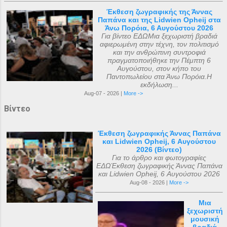
Έκθεση ζωγραφικής της Άννας
Παπάνα και της Lidwien Opheij στα
Άνω Πορόια, 6 Αυγούστου 2026
Για βίντεο ΕΔΩΜια ξεχωριστή βραδιά
αφιερωμένη στην τέχνη, τον πολιτισμό
και την ανθρώπινη συντροφιά
πραγματοποιήθηκε την Πέμπτη 6
Αυγούστου, στον κήπο του
Παντοπωλείου στα Άνω Πορόια.Η
εκδήλωση...
Aug-07 - 2026 |
More ->
Βίντεο
Έκθεση ζωγραφικής Άννας Παπάνα
και Lidwien Opheij, 6 Αυγούστου
2026 (Βίντεο)
Για το άρθρο και φωτογραφίες
ΕΔΩΈκθεση ζωγραφικής Άννας Παπάνα
και Lidwien Opheij, 6 Αυγούστου 2026
Aug-08 - 2026 |
More ->
Μια
ξεχωριστή
μουσική