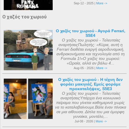
Sep-12 - 2025 |
More ->
Ο χαζός του χωριού
Ο χαζός του χωριού - Αγορά Ferrari,
S5E4
Ο χαζός του χωριού - Τελευταίες
αναρτήσειςΠωλητής: «Κύριε, αυτή η
Ferrari διαθέτει ενεργή αεροδυναμική,
ανθρακονήματα και τεχνολογία από τη
Formula 1!»Ο χαζός του χωριού:
«Ωραία, αλλά αν βάλω 4...
Aug-05 - 2026 |
More ->
Ο χαζός του χωριού - Η τέχνη δεν
φοράει μακιγιάζ. Εμείς φοράμε
προκαταλήψεις, S5E3
Ο χαζός του χωριού - Τελευταίες
αναρτήσειςΥπάρχει ένα κοινωνικό
πείραμα που γίνεται καθημερινά χωρίς
να το καταλαβαίνουμε.Βάλε έναν πίνακα
σε μια αίθουσα. Δίπλα του μια όμορφη
γυναίκα, μοντέλο,...
Jul-08 - 2026 |
More ->