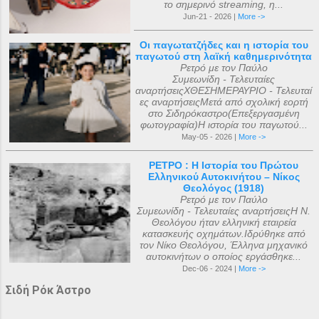
το σημερινό streaming, η...
Jun-21 - 2026 |
More ->
Οι παγωτατζήδες και η ιστορία του
παγωτού στη λαϊκή καθημερινότητα
Ρετρό με τον Παύλο
Συμεωνίδη - Τελευταίες
αναρτήσειςΧΘΕΣΗΜΕΡΑΥΡΙΟ - Τελευταί
ες αναρτήσειςΜετά από σχολική εορτή
στο Σιδηρόκαστρο(Επεξεργασμένη
φωτογραφία)Η ιστορία του παγωτού...
May-05 - 2026 |
More ->
ΡΕΤΡΟ : Η Ιστορία του Πρώτου
Ελληνικού Αυτοκινήτου – Νίκος
Θεολόγος (1918)
Ρετρό με τον Παύλο
Συμεωνίδη - Τελευταίες αναρτήσειςΗ Ν.
Θεολόγου ήταν ελληνική εταιρεία
κατασκευής οχημάτων.Ιδρύθηκε από
τον Νίκο Θεολόγου, Έλληνα μηχανικό
αυτοκινήτων ο οποίος εργάσθηκε...
Dec-06 - 2024 |
More ->
Σιδή Ρόκ Άστρο