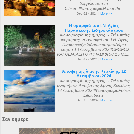
Σερρών από το
Citizen.ΦωτογραφίαMarianthi...
Dec-21 - 2024 |
More ->
Η ομορφιά του Ι.Ν. Αγίας
Παρασκευής Σιδηροκάστρου
Φωτογραφία της ημέρας - Τελευταίες
αναρτήσεις Η ομορφιά του Ι.Ν. Αγίας
Παρασκευής ΣιδηροκάστρουΑύριο
Τετάρτη 18 Δεκεμβρίου 2024ΟΡΘΡΟΣ
ΚΑΙ ΘΕΙΑ ΛΕΙΤΟΥΡΓΙΑΩΡΑ 08:15 ΜΕ...
Dec-17 - 2024 |
More ->
Άποψη της λίμνης Κερκίνης, 12
Δεκεμβρίου 2024
Φωτογραφία της ημέρας - Τελευταίες
αναρτήσεις Άποψη της λίμνης Κερκίνης,
12 Δεκεμβρίου 2024ΦωτογραφίαPetros
Bilioubasis
Dec-13 - 2024 |
More ->
Σαν σήμερα