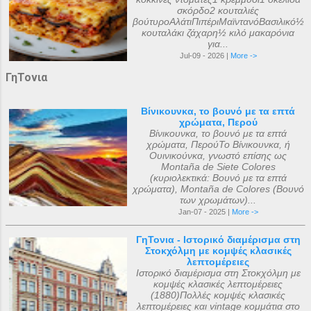
σκόρδο2 κουταλιές
βούτυροΑλάτιΠιπέριΜαϊντανόΒασιλικό½
κουταλάκι ζάχαρη½ κιλό μακαρόνια
για...
Jul-09 - 2026 |
More ->
ΓηΤονια
Βίνικουνκα, το βουνό με τα επτά
χρώματα, Περού
Βίνικουνκα, το βουνό με τα επτά
χρώματα, ΠερούΤο Βίνικουνκα, ή
Ουινικούνκα, γνωστό επίσης ως
Montaña de Siete Colores
(κυριολεκτικά: Βουνό με τα επτά
χρώματα), Montaña de Colores (Βουνό
των χρωμάτων)...
Jan-07 - 2025 |
More ->
ΓηΤονια - Ιστορικό διαμέρισμα στη
Στοκχόλμη με κομψές κλασικές
λεπτομέρειες
Ιστορικό διαμέρισμα στη Στοκχόλμη με
κομψές κλασικές λεπτομέρειες
(1880)Πολλές κομψές κλασικές
λεπτομέρειες και vintage κομμάτια στο