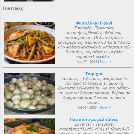
Συνταγές
Φασολάκια Γιαχνί
Συνταγές - Τελευταίες
αναρτήσειςΜερίδες: 4Χρόνος
προετοιμασίας: 15 λεπτάΧρόνος
μαγειρέματος: περίπου 50 λεπτάΥλικά1
κιλό φρέσκα φασολάκια, καθαρισμένα2-
3 πατάτες, κομμένες σε μεγάλα
κομμάτια1 μεγάλο...
Aug-07 - 2026 |
More ->
Τσιριχτά
Συνταγές - Τελευταίες αναρτήσειςΤα
ποντιακά τα τσιριχτά έν άμον τα
ξακουστά τ'ελλενικά τα «λουκουμάδες»
ντο έχνε σα ζαχαροπλαστεία. Βέβαια σα
ζαχαροπλαστεία ξ̌ύνε και το σιρόπ
απάν...
Jul-31 - 2026 |
More ->
Παστίτσιο με μελιτζάνες
Συνταγές - Τελευταίες
αναρτήσειςΥλικά½ κιλό μελιτζάνες4–5
κόκκινες ντομάτες1 κρεμμύδι1 σκελίδα