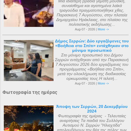
Μια ιδιαίτερη βραδιά γεμάτη μουσική,
συναίσθημα και αγαπημένα λαϊκά
τραγούδια πραγματοποιήθηκε χθες,
Παρασκευή 7 Αυγούστου, στην πλατεία
Δημαρχείου Ηράκλειας, στο πλαίσιο της
πολιτιστικής εκδήλωσης...
Aug-07 - 2026 |
More ->
Δήμος Σερρών: Δύο εργαζόμενες του
«Βοήθεια στο Σπίτι» εντάχθηκαν στο
μόνιμο προσωπικό
Στο μόνιμο προσωπικό του Δήμου
Σερρών εντάχθηκαν από την Παρασκευή
7 Αυγούστου 2026 δύο εργαζόμενες του
προγράμματος «Βοήθεια στο Σπίτι»,
μετά την ολοκλήρωση της διαδικασίας
ορκωμοσίας τους.Η τελετή...
Aug-07 - 2026 |
More ->
Φωτογραφία της ημέρας
Άποψη των Σερρών, 20 Δεκεμβρίου
2024
Φωτογραφία της ημέρας - Τελευταίες
αναρτήσεις Τα παιδιά του Συλλόγου
Αυτισμού Ν. Σερρών "Ηλιαχτίδα"
απολαμβάνουν την θέα της πόλης των