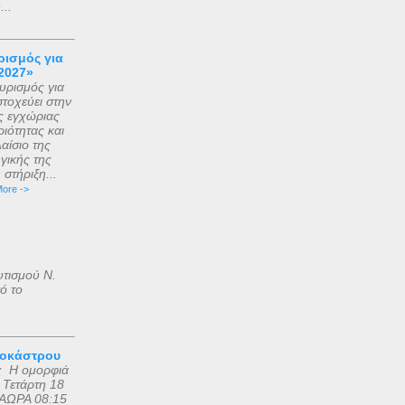
..
ισμός για
2027»
ρισμός για
τοχεύει στην
ς εγχώριας
ιότητας και
αίσιο της
γικής της
στήριξη...
ore ->
υτισμού Ν.
ό το
ροκάστρου
ς Η ομορφιά
 Τετάρτη 18
ΑΩΡΑ 08:15