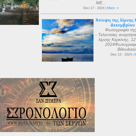
ΜΕ...
Dec-17 - 2024 |
More ->
Άποψη της λίμνης Κ
Δεκεμβρίου
Φωτογραφία τη
- Τελευταίες αναρτήσ
λίμνης Κερκίνης, 1
2024Φωτογραφί
Bilioubas
Dec-13 - 2024 |
M