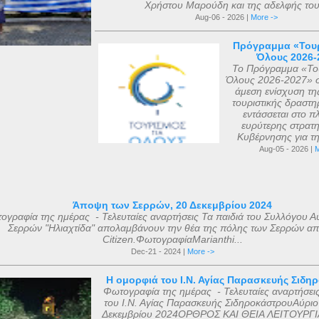
Χρήστου Μαρούδη και της αδελφής του.
Aug-06 - 2026 |
More ->
Πρόγραμμα «Τουρ
Όλους 2026-
Το Πρόγραμμα «Του
Όλους 2026-2027» σ
άμεση ενίσχυση τη
τουριστικής δραστηρ
εντάσσεται στο πλ
ευρύτερης στρατη
Κυβέρνησης για τη 
Aug-05 - 2026 |
M
Άποψη των Σερρών, 20 Δεκεμβρίου 2024
ογραφία της ημέρας - Τελευταίες αναρτήσεις Τα παιδιά του Συλλόγου Α
Σερρών "Ηλιαχτίδα" απολαμβάνουν την θέα της πόλης των Σερρών απ
Citizen.ΦωτογραφίαMarianthi...
Dec-21 - 2024 |
More ->
Η ομορφιά του Ι.Ν. Αγίας Παρασκευής Σιδη
Φωτογραφία της ημέρας - Τελευταίες αναρτήσει
του Ι.Ν. Αγίας Παρασκευής ΣιδηροκάστρουΑύριο
Δεκεμβρίου 2024ΟΡΘΡΟΣ ΚΑΙ ΘΕΙΑ ΛΕΙΤΟΥΡΓΙ