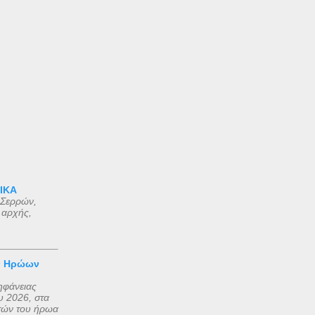
 ΙΚΑ
 Σερρών,
 αρχής,
ν Ηρώων
ηφάνειας
 2026, στα
τών του ήρωα