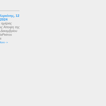
ερκίνης, 12
 2024
ς ημέρας
εις Άποψη της
2 Δεκεμβρίου
αPetros
is
ore ->