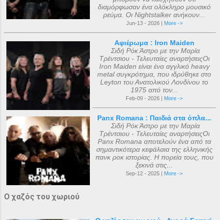
διαμόρφωσαν ένα ολόκληρο μουσικό
ρεύμα. Οι Nightstalker ανήκουν...
Jun-13 - 2026 |
More ->
Αφιέρωμα : Iron Maiden
Σιδή Ρόκ Άστρο με την Μαρία
Τρέντσιου - Τελευταίες αναρτήσειςΟι
Iron Maiden είναι ένα αγγλικό heavy
metal συγκρότημα, που ιδρύθηκε στο
Leyton του Ανατολικού Λονδίνου το
1975 από τον...
Feb-09 - 2026 |
More ->
Panx Romana : Παιδιά στα όπλα...
Σιδή Ρόκ Άστρο με την Μαρία
Τρέντσιου - Τελευταίες αναρτήσειςΟι
Panx Romana αποτελούν ένα από τα
σημαντικότερα κεφάλαια της ελληνικής
πανκ ροκ ιστορίας. Η πορεία τους, που
ξεκινά στις...
Sep-12 - 2025 |
More ->
Ο χαζός του χωριού