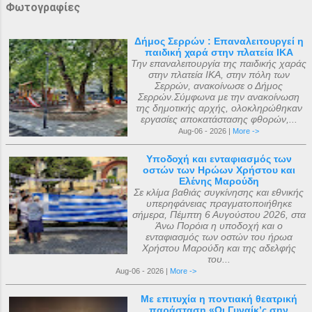
Φωτογραφίες
Δήμος Σερρών : Επαναλειτουργεί η
παιδική χαρά στην πλατεία ΙΚΑ
Την επαναλειτουργία της παιδικής χαράς
στην πλατεία ΙΚΑ, στην πόλη των
Σερρών, ανακοίνωσε ο Δήμος
Σερρών.Σύμφωνα με την ανακοίνωση
της δημοτικής αρχής, ολοκληρώθηκαν
εργασίες αποκατάστασης φθορών,...
Aug-06 - 2026 |
More ->
Υποδοχή και ενταφιασμός των
οστών των Ηρώων Χρήστου και
Ελένης Μαρούδη
Σε κλίμα βαθιάς συγκίνησης και εθνικής
υπερηφάνειας πραγματοποιήθηκε
σήμερα, Πέμπτη 6 Αυγούστου 2026, στα
Άνω Πορόια η υποδοχή και ο
ενταφιασμός των οστών του ήρωα
Χρήστου Μαρούδη και της αδελφής
του...
Aug-06 - 2026 |
More ->
Με επιτυχία η ποντιακή θεατρική
παράσταση «Οι Γυναίκ’ς σην