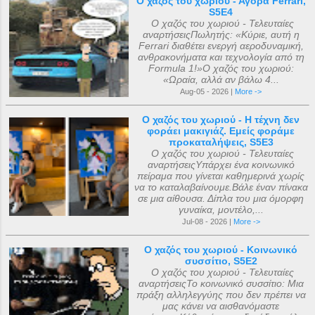
Ο χαζός του χωριού - Αγορά Ferrari,
S5E4
Ο χαζός του χωριού - Τελευταίες
αναρτήσειςΠωλητής: «Κύριε, αυτή η
Ferrari διαθέτει ενεργή αεροδυναμική,
ανθρακονήματα και τεχνολογία από τη
Formula 1!»Ο χαζός του χωριού:
«Ωραία, αλλά αν βάλω 4...
Aug-05 - 2026 |
More ->
Ο χαζός του χωριού - Η τέχνη δεν
φοράει μακιγιάζ. Εμείς φοράμε
προκαταλήψεις, S5E3
Ο χαζός του χωριού - Τελευταίες
αναρτήσειςΥπάρχει ένα κοινωνικό
πείραμα που γίνεται καθημερινά χωρίς
να το καταλαβαίνουμε.Βάλε έναν πίνακα
σε μια αίθουσα. Δίπλα του μια όμορφη
γυναίκα, μοντέλο,...
Jul-08 - 2026 |
More ->
Ο χαζός του χωριού - Κοινωνικό
συσσίτιο, S5E2
Ο χαζός του χωριού - Τελευταίες
αναρτήσειςΤο κοινωνικό συσσίτιο: Μια
πράξη αλληλεγγύης που δεν πρέπει να
μας κάνει να αισθανόμαστε