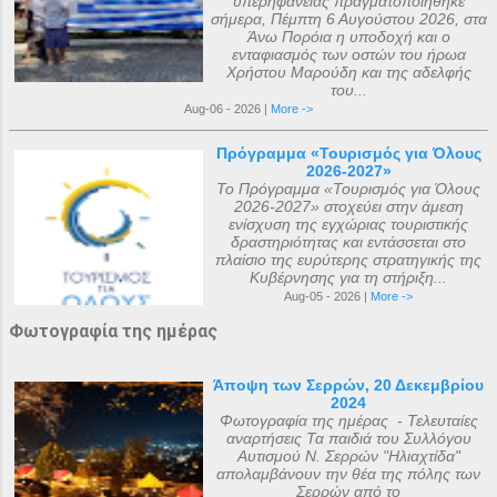
υπερηφάνειας πραγματοποιήθηκε
σήμερα, Πέμπτη 6 Αυγούστου 2026, στα
Άνω Πορόια η υποδοχή και ο
ενταφιασμός των οστών του ήρωα
Χρήστου Μαρούδη και της αδελφής
του...
Aug-06 - 2026 |
More ->
Πρόγραμμα «Τουρισμός για Όλους
2026-2027»
Το Πρόγραμμα «Τουρισμός για Όλους
2026-2027» στοχεύει στην άμεση
ενίσχυση της εγχώριας τουριστικής
δραστηριότητας και εντάσσεται στο
πλαίσιο της ευρύτερης στρατηγικής της
Κυβέρνησης για τη στήριξη...
Aug-05 - 2026 |
More ->
Φωτογραφία της ημέρας
Άποψη των Σερρών, 20 Δεκεμβρίου
2024
Φωτογραφία της ημέρας - Τελευταίες
αναρτήσεις Τα παιδιά του Συλλόγου
Αυτισμού Ν. Σερρών "Ηλιαχτίδα"
απολαμβάνουν την θέα της πόλης των
Σερρών από το