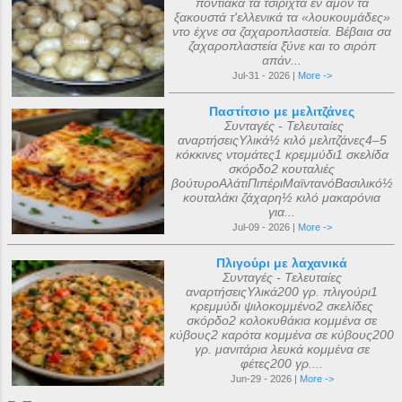
ποντιακά τα τσιριχτά έν άμον τα
ξακουστά τ'ελλενικά τα «λουκουμάδες»
ντο έχνε σα ζαχαροπλαστεία. Βέβαια σα
ζαχαροπλαστεία ξ̌ύνε και το σιρόπ
απάν...
Jul-31 - 2026 |
More ->
Παστίτσιο με μελιτζάνες
Συνταγές - Τελευταίες
αναρτήσειςΥλικά½ κιλό μελιτζάνες4–5
κόκκινες ντομάτες1 κρεμμύδι1 σκελίδα
σκόρδο2 κουταλιές
βούτυροΑλάτιΠιπέριΜαϊντανόΒασιλικό½
κουταλάκι ζάχαρη½ κιλό μακαρόνια
για...
Jul-09 - 2026 |
More ->
Πλιγούρι με λαχανικά
Συνταγές - Τελευταίες
αναρτήσειςΥλικά200 γρ. πλιγούρι1
κρεμμύδι ψιλοκομμένο2 σκελίδες
σκόρδο2 κολοκυθάκια κομμένα σε
κύβους2 καρότα κομμένα σε κύβους200
γρ. μανιτάρια λευκά κομμένα σε
φέτες200 γρ....
Jun-29 - 2026 |
More ->