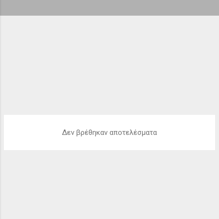
ή
σ
ε
ι
ς
Δεν βρέθηκαν αποτελέσματα