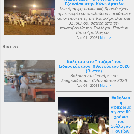
Εξουσία» στην Κάτω Αμπέλα
Μια όμορφη πολιτιστική βραδιά είχαν
την ευκαιρία να απολαύσουν οι κάτοικοι
και οι επισκέπτες της Κάτω Αμπέλας στις
31 Ιουλίου, ύστερα από την
πρωτοβουλία του Συλλόγου Ποντίων
Κάτω Αμπέλας να...
Aug-04 - 2026 |
More ->
Βίντεο
Βολτίτσα στο "παζάρι" του
Σιδηροκάστρου, 6 Αυγούστου 2026
(Βίντεο)
Βολτίτσα στο "παζάρι" του
Σιδηροκάστρου, 6 Αυγούστου 2026
Aug-06 - 2026 |
More ->
Εκδήλωσ
η
αφιερωμέ
νη στα 50
χρόνια
του
Συλλόγου
Ποντίων