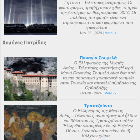
ΓηΤονια - Τελευταίες αναρτήσεις Οι
φωτογραφίες τραβήχτηκαν χθες το πρωί
της Δευτέρας με θερμοκρασία -30°C.Οι
πυλώνες του φωτός είναι ένα
ατμοσφαιρικό οπτικό φαινόμενο που
εμφανίζεται...
Nov-29 - 2024 |
More ->
Χαμένες Πατρίδες
Παναγία Σουμελά
Ο Ελληνισμός της Μικράς
Ασίας - Τελευταίες αναρτήσειςΗ Ιερά
Μονή Παναγίας Σουμελά είναι ένα από
τα πιο σημαντικά χριστιανικά μνημεία
στην Τουρκία και αποτελεί σύμβολο της
Ορθόδοξης...
Oct-20 - 2024 |
More ->
Τραπεζούντα
Ο Ελληνισμός της Μικράς
Ασίας - Τελευταίες αναρτήσεις καὶ ἦλθον
ἐπὶ θάλατταν εἰς Τραπεζοῦντα πόλιν
Ἑλληνίδα οἰκουμένην ἐν τῷ Εὐξείνῳ
Πόντῳ, Σινωπέων ἀποικίαν, ἐν τῇ
Κόλχων χώρᾳ....