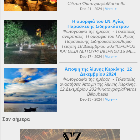
Citizen.ΦωτογραφίαMarianthi...
Dec-21 - 2024 |
More ->
Η ομορφιά του Ι.Ν. Αγίας
Παρασκευής Σιδηροκάστρου
Φωτογραφία της ημέρας - Τελευταίες
αναρτήσεις Η ομορφιά του Ι.Ν. Αγίας
Παρασκευής ΣιδηροκάστρουΑύριο
Τετάρτη 18 Δεκεμβρίου 2024ΟΡΘΡΟΣ
ΚΑΙ ΘΕΙΑ ΛΕΙΤΟΥΡΓΙΑΩΡΑ 08:15 ΜΕ...
Dec-17 - 2024 |
More ->
Άποψη της λίμνης Κερκίνης, 12
Δεκεμβρίου 2024
Φωτογραφία της ημέρας - Τελευταίες
αναρτήσεις Άποψη της λίμνης Κερκίνης,
12 Δεκεμβρίου 2024ΦωτογραφίαPetros
Bilioubasis
Dec-13 - 2024 |
More ->
Σαν σήμερα