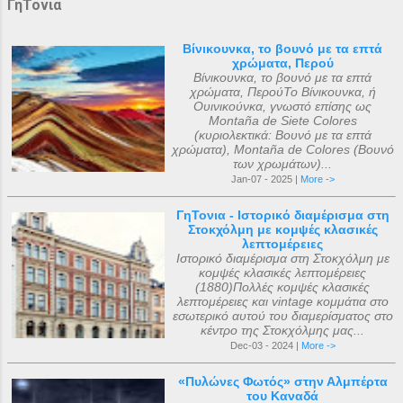
ΓηΤονια
Βίνικουνκα, το βουνό με τα επτά
χρώματα, Περού
Βίνικουνκα, το βουνό με τα επτά
χρώματα, ΠερούΤο Βίνικουνκα, ή
Ουινικούνκα, γνωστό επίσης ως
Montaña de Siete Colores
(κυριολεκτικά: Βουνό με τα επτά
χρώματα), Montaña de Colores (Βουνό
των χρωμάτων)...
Jan-07 - 2025 |
More ->
ΓηΤονια - Ιστορικό διαμέρισμα στη
Στοκχόλμη με κομψές κλασικές
λεπτομέρειες
Ιστορικό διαμέρισμα στη Στοκχόλμη με
κομψές κλασικές λεπτομέρειες
(1880)Πολλές κομψές κλασικές
λεπτομέρειες και vintage κομμάτια στο
εσωτερικό αυτού του διαμερίσματος στο
κέντρο της Στοκχόλμης μας...
Dec-03 - 2024 |
More ->
«Πυλώνες Φωτός» στην Αλμπέρτα
του Καναδά