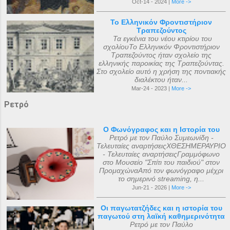
Oct-14 - 2024 |
More ->
Το Ελληνικόν Φροντιστήριον
Τραπεζούντος
Τα εγκένια του νέου κτιρίου του
σχολίουΤο Ελληνικόν Φροντιστήριον
Τραπεζούντος ήταν σχολείο της
ελληνικής παροικίας της Τραπεζούντας.
Στο σχολείο αυτό η χρήση της ποντιακής
διαλέκτου ήταν...
Mar-24 - 2023 |
More ->
Ρετρό
Ο Φωνόγραφος και η Ιστορία του
Ρετρό με τον Παύλο Συμεωνίδη -
Τελευταίες αναρτήσειςΧΘΕΣΗΜΕΡΑΥΡΙΟ
- Τελευταίες αναρτήσειςΓραμμόφωνο
στο Μουσείο "Σπίτι του παιδιού" στον
ΠρομαχώναΑπό τον φωνόγραφο μέχρι
το σημερινό streaming, η...
Jun-21 - 2026 |
More ->
Οι παγωτατζήδες και η ιστορία του
παγωτού στη λαϊκή καθημερινότητα
Ρετρό με τον Παύλο