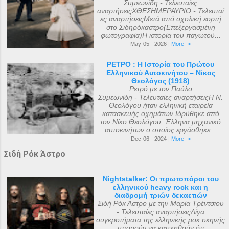
Συμεωνίδη - Τελευταίες
αναρτήσειςΧΘΕΣΗΜΕΡΑΥΡΙΟ - Τελευταί
ες αναρτήσειςΜετά από σχολική εορτή
στο Σιδηρόκαστρο(Επεξεργασμένη
φωτογραφία)Η ιστορία του παγωτού...
May-05 - 2026 |
More ->
ΡΕΤΡΟ : Η Ιστορία του Πρώτου
Ελληνικού Αυτοκινήτου – Νίκος
Θεολόγος (1918)
Ρετρό με τον Παύλο
Συμεωνίδη - Τελευταίες αναρτήσειςΗ Ν.
Θεολόγου ήταν ελληνική εταιρεία
κατασκευής οχημάτων.Ιδρύθηκε από
τον Νίκο Θεολόγου, Έλληνα μηχανικό
αυτοκινήτων ο οποίος εργάσθηκε...
Dec-06 - 2024 |
More ->
Σιδή Ρόκ Άστρο
Nightstalker: Οι πρωτοπόροι του
ελληνικού heavy rock και η
διαδρομή τριών δεκαετιών
Σιδή Ρόκ Άστρο με την Μαρία Τρέντσιου
- Τελευταίες αναρτήσειςΛίγα
συγκροτήματα της ελληνικής ροκ σκηνής
μπορούν να καυχηθούν ότι