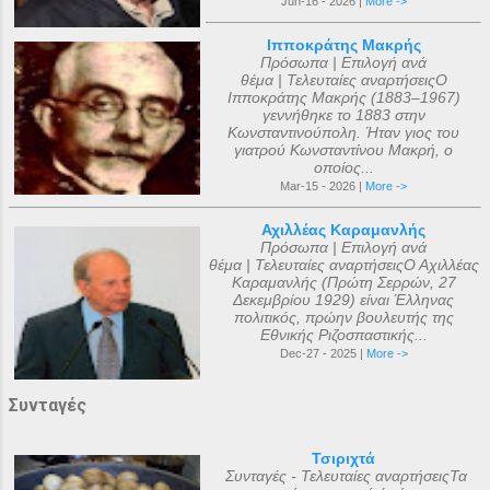
Jun-16 - 2026 |
More ->
Ιπποκράτης Μακρής
Πρόσωπα | Επιλογή ανά
θέμα | Τελευταίες αναρτήσειςΟ
Ιπποκράτης Μακρής (1883–1967)
γεννήθηκε το 1883 στην
Κωνσταντινούπολη. Ήταν γιος του
γιατρού Κωνσταντίνου Μακρή, ο
οποίος...
Mar-15 - 2026 |
More ->
Αχιλλέας Καραμανλής
Πρόσωπα | Επιλογή ανά
θέμα | Τελευταίες αναρτήσειςΟ Αχιλλέας
Καραμανλής (Πρώτη Σερρών, 27
Δεκεμβρίου 1929) είναι Έλληνας
πολιτικός, πρώην βουλευτής της
Εθνικής Ριζοσπαστικής...
Dec-27 - 2025 |
More ->
Συνταγές
Τσιριχτά
Συνταγές - Τελευταίες αναρτήσειςΤα