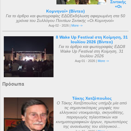
Σιντικής
«Οι
Κομνηνοί» (Βίντεο)
Για το άρθρο και φωτογραφίες ΕΔΩΕκδήλωση αφιερωμένη στα 50
χρόνια του Συλλόγου Ποντίων Σιντικής «Οι Κομνηνοί»
Aug-02 - 2026 |
More ->
8 Wake Up Festival στη Κοίμηση, 31
Ιουλίου 2026 (Βίντεο)
Για το άρθρο και φωτογραφίες ΕΔΩ8
Wake Up Festival στη Κοίμηση, 31
Ιουλίου 2026
Aug-01 - 2026 |
More ->
Πρόσωπα
Τάκης Χατζόπουλος
Ο Τάκης Χατζόπουλος υπήρξε μία από
τις σημαντικότερες μορφές του
ελληνικού ντοκιμαντέρ, σκηνοθέτης,
παραγωγός τηλεοπτικών και
κινηματογραφικών έργων, πρωτοπόρος
της ανανέωσης του ελληνικού...