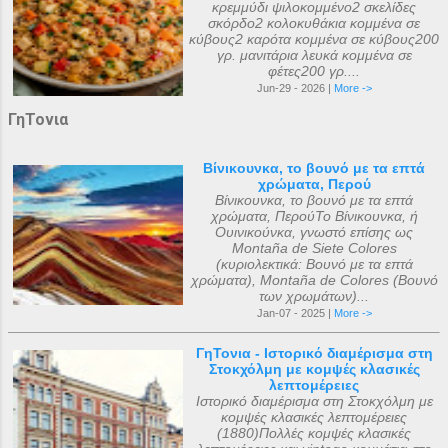
κρεμμύδι ψιλοκομμένο2 σκελίδες
σκόρδο2 κολοκυθάκια κομμένα σε
κύβους2 καρότα κομμένα σε κύβους200
γρ. μανιτάρια λευκά κομμένα σε
φέτες200 γρ....
Jun-29 - 2026 |
More ->
ΓηΤονια
Βίνικουνκα, το βουνό με τα επτά
χρώματα, Περού
Βίνικουνκα, το βουνό με τα επτά
χρώματα, ΠερούΤο Βίνικουνκα, ή
Ουινικούνκα, γνωστό επίσης ως
Montaña de Siete Colores
(κυριολεκτικά: Βουνό με τα επτά
χρώματα), Montaña de Colores (Βουνό
των χρωμάτων)...
Jan-07 - 2025 |
More ->
ΓηΤονια - Ιστορικό διαμέρισμα στη
Στοκχόλμη με κομψές κλασικές
λεπτομέρειες
Ιστορικό διαμέρισμα στη Στοκχόλμη με
κομψές κλασικές λεπτομέρειες
(1880)Πολλές κομψές κλασικές