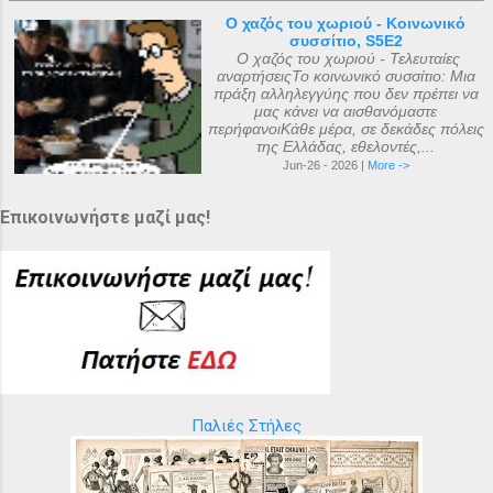
Ο χαζός του χωριού - Κοινωνικό
συσσίτιο, S5E2
Ο χαζός του χωριού - Τελευταίες
αναρτήσειςΤο κοινωνικό συσσίτιο: Μια
πράξη αλληλεγγύης που δεν πρέπει να
μας κάνει να αισθανόμαστε
περήφανοιΚάθε μέρα, σε δεκάδες πόλεις
της Ελλάδας, εθελοντές,...
Jun-26 - 2026 |
More ->
Επικοινωνήστε μαζί μας!
Παλιές Στήλες