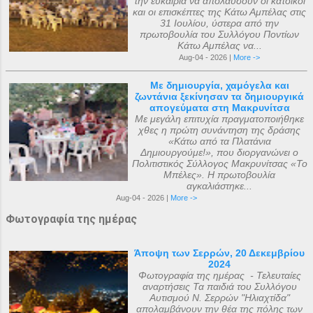
την ευκαιρία να απολαύσουν οι κάτοικοι
και οι επισκέπτες της Κάτω Αμπέλας στις
31 Ιουλίου, ύστερα από την
πρωτοβουλία του Συλλόγου Ποντίων
Κάτω Αμπέλας να...
Aug-04 - 2026 |
More ->
Με δημιουργία, χαμόγελα και
ζωντάνια ξεκίνησαν τα δημιουργικά
απογεύματα στη Μακρυνίτσα
Με μεγάλη επιτυχία πραγματοποιήθηκε
χθες η πρώτη συνάντηση της δράσης
«Κάτω από τα Πλατάνια
Δημιουργούμε!», που διοργανώνει ο
Πολιτιστικός Σύλλογος Μακρυνίτσας «Το
Μπέλες». Η πρωτοβουλία
αγκαλιάστηκε...
Aug-04 - 2026 |
More ->
Φωτογραφία της ημέρας
Άποψη των Σερρών, 20 Δεκεμβρίου
2024
Φωτογραφία της ημέρας - Τελευταίες
αναρτήσεις Τα παιδιά του Συλλόγου
Αυτισμού Ν. Σερρών "Ηλιαχτίδα"
απολαμβάνουν την θέα της πόλης των