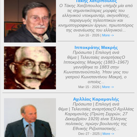
Τάκης Χατζόπουλος
Ο Τάκης Χατζόπουλος υπήρξε μία από
τις σημαντικότερες μορφές του
ελληνικού ντοκιμαντέρ, σκηνοθέτης,
παραγωγός τηλεοπτικών και
κινηματογραφικών έργων, πρωτοπόρος
της ανανέωσης του ελληνικού...
Jun-16 - 2026 |
More ->
Ιπποκράτης Μακρής
Πρόσωπα | Επιλογή ανά
θέμα | Τελευταίες αναρτήσειςΟ
Ιπποκράτης Μακρής (1883–1967)
γεννήθηκε το 1883 στην
Κωνσταντινούπολη. Ήταν γιος του
γιατρού Κωνσταντίνου Μακρή, ο
οποίος...
Mar-15 - 2026 |
More ->
Αχιλλέας Καραμανλής
Πρόσωπα | Επιλογή ανά
θέμα | Τελευταίες αναρτήσειςΟ Αχιλλέας
Καραμανλής (Πρώτη Σερρών, 27
Δεκεμβρίου 1929) είναι Έλληνας
πολιτικός, πρώην βουλευτής της
Εθνικής Ριζοσπαστικής...
Dec-27 - 2025 |
More ->