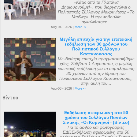
«Κάτω από τα Πλατάνια
Δημιουργούμε!», που διοργανώνει ο
Πολιτιστικός Σύλλογος Μακρυνίτσας «Το
Μπέλες». Η πρωτοβουλία
αγκαλιάστηκε...
Aug-04 - 2026 |
More ->
Μεγάλη επιτυχία για την επετειακή
εκδήλωση των 30 χρόνων του
Πολιτιστικού Συλλόγου
Καστανούσσας
Με ιδιαίτερη επιτυχία πραγματοποιήθηκε
χθες, Σάββατο 1 Αυγούστου, η μεγάλη
επετειακή εκδήλωση για τη συμπλήρωση
30 χρόνων από την ίδρυση του
Πολιτιστικού Συλλόγου Καστανούσσας,
στην αυλή του...
Aug-03 - 2026 |
More ->
Βίντεο
Εκδήλωση αφιερωμένη στα 50
χρόνια του Συλλόγου Ποντίων
Σιντικής «Οι Κομνηνοί» (Βίντεο)
Για το άρθρο και φωτογραφίες
ΕΔΩΕκδήλωση αφιερωμένη στα 50