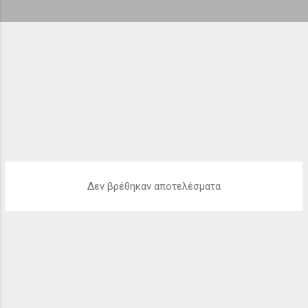
ή
σ
ε
ι
ς
Δεν βρέθηκαν αποτελέσματα