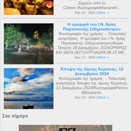
Σερρών από το
Citizen.ΦωτογραφίαMarianthi...
Dec-21 - 2024 |
More ->
Η ομορφιά του Ι.Ν. Αγίας
Παρασκευής Σιδηροκάστρου
Φωτογραφία της ημέρας - Τελευταίες
αναρτήσεις Η ομορφιά του Ι.Ν. Αγίας
Παρασκευής ΣιδηροκάστρουΑύριο
Τετάρτη 18 Δεκεμβρίου 2024ΟΡΘΡΟΣ
ΚΑΙ ΘΕΙΑ ΛΕΙΤΟΥΡΓΙΑΩΡΑ 08:15 ΜΕ...
Dec-17 - 2024 |
More ->
Άποψη της λίμνης Κερκίνης, 12
Δεκεμβρίου 2024
Φωτογραφία της ημέρας - Τελευταίες
αναρτήσεις Άποψη της λίμνης Κερκίνης,
12 Δεκεμβρίου 2024ΦωτογραφίαPetros
Bilioubasis
Dec-13 - 2024 |
More ->
Σαν σήμερα