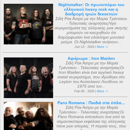
Nightstalker: Οι πρωτοπόροι του
ελληνικού heavy rock και η
διαδρομή τριών δεκαετιών
Σιδή Ρόκ Άστρο με την Μαρία Τρέντσιου
- Τελευταίες αναρτήσειςΛίγα
συγκροτήματα της ελληνικής ροκ σκηνής
μπορούν να καυχηθούν ότι
διαμόρφωσαν ένα ολόκληρο μουσικό
ρεύμα. Οι Nightstalker ανήκουν...
Jun-13 - 2026 |
More ->
Αφιέρωμα : Iron Maiden
Σιδή Ρόκ Άστρο με την Μαρία
Τρέντσιου - Τελευταίες αναρτήσειςΟι
Iron Maiden είναι ένα αγγλικό heavy
metal συγκρότημα, που ιδρύθηκε στο
Leyton του Ανατολικού Λονδίνου το
1975 από τον...
Feb-09 - 2026 |
More ->
Panx Romana : Παιδιά στα όπλα...
Σιδή Ρόκ Άστρο με την Μαρία
Τρέντσιου - Τελευταίες αναρτήσειςΟι
Panx Romana αποτελούν ένα από τα
σημαντικότερα κεφάλαια της ελληνικής
πανκ ροκ ιστορίας. Η πορεία τους, που