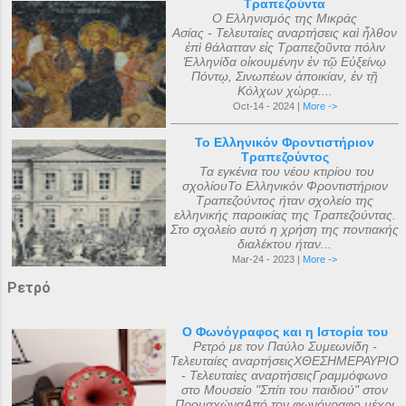
Τραπεζούντα
Ο Ελληνισμός της Μικράς
Ασίας - Τελευταίες αναρτήσεις καὶ ἦλθον
ἐπὶ θάλατταν εἰς Τραπεζοῦντα πόλιν
Ἑλληνίδα οἰκουμένην ἐν τῷ Εὐξείνῳ
Πόντῳ, Σινωπέων ἀποικίαν, ἐν τῇ
Κόλχων χώρᾳ....
Oct-14 - 2024 |
More ->
Το Ελληνικόν Φροντιστήριον
Τραπεζούντος
Τα εγκένια του νέου κτιρίου του
σχολίουΤο Ελληνικόν Φροντιστήριον
Τραπεζούντος ήταν σχολείο της
ελληνικής παροικίας της Τραπεζούντας.
Στο σχολείο αυτό η χρήση της ποντιακής
διαλέκτου ήταν...
Mar-24 - 2023 |
More ->
Ρετρό
Ο Φωνόγραφος και η Ιστορία του
Ρετρό με τον Παύλο Συμεωνίδη -
Τελευταίες αναρτήσειςΧΘΕΣΗΜΕΡΑΥΡΙΟ
- Τελευταίες αναρτήσειςΓραμμόφωνο
στο Μουσείο "Σπίτι του παιδιού" στον
ΠρομαχώναΑπό τον φωνόγραφο μέχρι