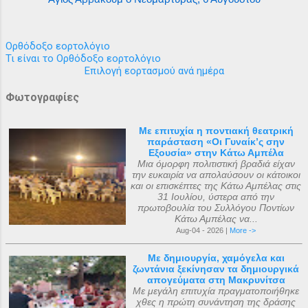
Ορθόδοξο εορτολόγιο
Τι είναι το Ορθόδοξο εορτολόγιο
Επιλογή εορτασμού ανά ημέρα
Φωτογραφίες
Με επιτυχία η ποντιακή θεατρική
παράσταση «Οι Γυναίκ’ς σην
Εξουσία» στην Κάτω Αμπέλα
Μια όμορφη πολιτιστική βραδιά είχαν
την ευκαιρία να απολαύσουν οι κάτοικοι
και οι επισκέπτες της Κάτω Αμπέλας στις
31 Ιουλίου, ύστερα από την
πρωτοβουλία του Συλλόγου Ποντίων
Κάτω Αμπέλας να...
Aug-04 - 2026 |
More ->
Με δημιουργία, χαμόγελα και
ζωντάνια ξεκίνησαν τα δημιουργικά
απογεύματα στη Μακρυνίτσα
Με μεγάλη επιτυχία πραγματοποιήθηκε
χθες η πρώτη συνάντηση της δράσης