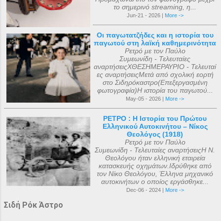
το σημερινό streaming, η...
Jun-21 - 2026 |
More ->
Οι παγωτατζήδες και η ιστορία του
παγωτού στη λαϊκή καθημερινότητα
Ρετρό με τον Παύλο
Συμεωνίδη - Τελευταίες
αναρτήσειςΧΘΕΣΗΜΕΡΑΥΡΙΟ - Τελευταί
ες αναρτήσειςΜετά από σχολική εορτή
στο Σιδηρόκαστρο(Επεξεργασμένη
φωτογραφία)Η ιστορία του παγωτού...
May-05 - 2026 |
More ->
ΡΕΤΡΟ : Η Ιστορία του Πρώτου
Ελληνικού Αυτοκινήτου – Νίκος
Θεολόγος (1918)
Ρετρό με τον Παύλο
Συμεωνίδη - Τελευταίες αναρτήσειςΗ Ν.
Θεολόγου ήταν ελληνική εταιρεία
κατασκευής οχημάτων.Ιδρύθηκε από
τον Νίκο Θεολόγου, Έλληνα μηχανικό
αυτοκινήτων ο οποίος εργάσθηκε...
Dec-06 - 2024 |
More ->
Σιδή Ρόκ Άστρο