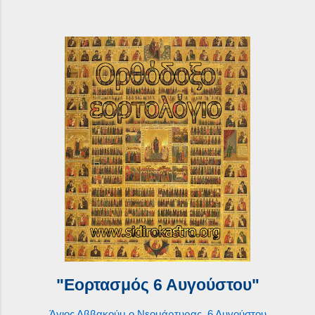
"Εορτασμός 6 Αυγούστου"
Άγιος Αββακούμ ο Νεομάρτυρας, 6 Αυγούστου