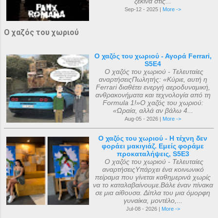
ξεκινά στις...
Sep-12 - 2025 |
More ->
Ο χαζός του χωριού
Ο χαζός του χωριού - Αγορά Ferrari,
S5E4
Ο χαζός του χωριού - Τελευταίες
αναρτήσειςΠωλητής: «Κύριε, αυτή η
Ferrari διαθέτει ενεργή αεροδυναμική,
ανθρακονήματα και τεχνολογία από τη
Formula 1!»Ο χαζός του χωριού:
«Ωραία, αλλά αν βάλω 4...
Aug-05 - 2026 |
More ->
Ο χαζός του χωριού - Η τέχνη δεν
φοράει μακιγιάζ. Εμείς φοράμε
προκαταλήψεις, S5E3
Ο χαζός του χωριού - Τελευταίες
αναρτήσειςΥπάρχει ένα κοινωνικό
πείραμα που γίνεται καθημερινά χωρίς
να το καταλαβαίνουμε.Βάλε έναν πίνακα
σε μια αίθουσα. Δίπλα του μια όμορφη
γυναίκα, μοντέλο,...
Jul-08 - 2026 |
More ->