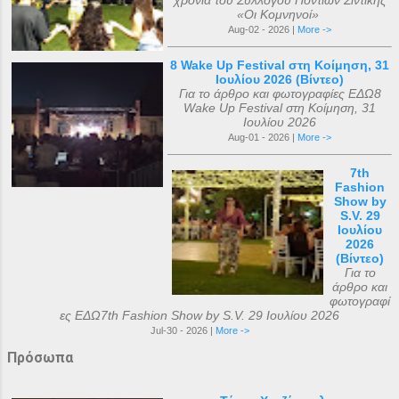
χρόνια του Συλλόγου Ποντίων Σιντικής
«Οι Κομνηνοί»
Aug-02 - 2026 |
More ->
8 Wake Up Festival στη Κοίμηση, 31
Ιουλίου 2026 (Βίντεο)
Για το άρθρο και φωτογραφίες ΕΔΩ8
Wake Up Festival στη Κοίμηση, 31
Ιουλίου 2026
Aug-01 - 2026 |
More ->
7th
Fashion
Show by
S.V. 29
Ιουλίου
2026
(Βίντεο)
Για το
άρθρο και
φωτογραφί
ες ΕΔΩ7th Fashion Show by S.V. 29 Ιουλίου 2026
Jul-30 - 2026 |
More ->
Πρόσωπα