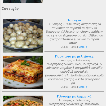
Συνταγές
Τσιριχτά
Συνταγές - Τελευταίες αναρτήσειςΤα
ποντιακά τα τσιριχτά έν άμον τα
ξακουστά τ'ελλενικά τα «λουκουμάδες»
ντο έχνε σα ζαχαροπλαστεία. Βέβαια σα
ζαχαροπλαστεία ξ̌ύνε και το σιρόπ
απάν...
Jul-31 - 2026 |
More ->
Παστίτσιο με μελιτζάνες
Συνταγές - Τελευταίες
αναρτήσειςΥλικά½ κιλό μελιτζάνες4–5
κόκκινες ντομάτες1 κρεμμύδι1 σκελίδα
σκόρδο2 κουταλιές
βούτυροΑλάτιΠιπέριΜαϊντανόΒασιλικό½
κουταλάκι ζάχαρη½ κιλό μακαρόνια
για...
Jul-09 - 2026 |
More ->
Πλιγούρι με λαχανικά
Συνταγές - Τελευταίες
αναρτήσειςΥλικά200 γρ. πλιγούρι1