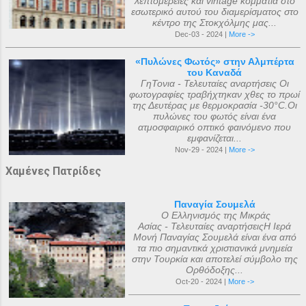
λεπτομέρειες και vintage κομμάτια στο
εσωτερικό αυτού του διαμερίσματος στο
κέντρο της Στοκχόλμης μας...
Dec-03 - 2024 |
More ->
«Πυλώνες Φωτός» στην Αλμπέρτα
του Καναδά
ΓηΤονια - Τελευταίες αναρτήσεις Οι
φωτογραφίες τραβήχτηκαν χθες το πρωί
της Δευτέρας με θερμοκρασία -30°C.Οι
πυλώνες του φωτός είναι ένα
ατμοσφαιρικό οπτικό φαινόμενο που
εμφανίζεται...
Nov-29 - 2024 |
More ->
Χαμένες Πατρίδες
Παναγία Σουμελά
Ο Ελληνισμός της Μικράς
Ασίας - Τελευταίες αναρτήσειςΗ Ιερά
Μονή Παναγίας Σουμελά είναι ένα από
τα πιο σημαντικά χριστιανικά μνημεία
στην Τουρκία και αποτελεί σύμβολο της
Ορθόδοξης...
Oct-20 - 2024 |
More ->