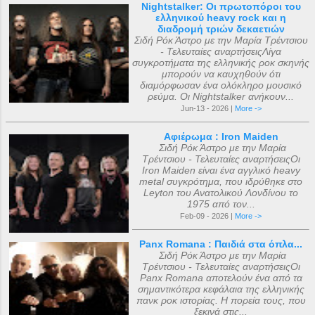
Nightstalker: Οι πρωτοπόροι του
ελληνικού heavy rock και η
διαδρομή τριών δεκαετιών
Σιδή Ρόκ Άστρο με την Μαρία Τρέντσιου
- Τελευταίες αναρτήσειςΛίγα
συγκροτήματα της ελληνικής ροκ σκηνής
μπορούν να καυχηθούν ότι
διαμόρφωσαν ένα ολόκληρο μουσικό
ρεύμα. Οι Nightstalker ανήκουν...
Jun-13 - 2026 |
More ->
Αφιέρωμα : Iron Maiden
Σιδή Ρόκ Άστρο με την Μαρία
Τρέντσιου - Τελευταίες αναρτήσειςΟι
Iron Maiden είναι ένα αγγλικό heavy
metal συγκρότημα, που ιδρύθηκε στο
Leyton του Ανατολικού Λονδίνου το
1975 από τον...
Feb-09 - 2026 |
More ->
Panx Romana : Παιδιά στα όπλα...
Σιδή Ρόκ Άστρο με την Μαρία
Τρέντσιου - Τελευταίες αναρτήσειςΟι
Panx Romana αποτελούν ένα από τα
σημαντικότερα κεφάλαια της ελληνικής
πανκ ροκ ιστορίας. Η πορεία τους, που
ξεκινά στις...