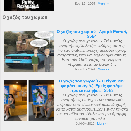
Sep-12 - 2025 |
More ->
Ο χαζός του χωριού
Ο χαζός του χωριού - Αγορά Ferrari,
S5E4
Ο χαζός του χωριού - Τελευταίες
αναρτήσειςΠωλητής: «Κύριε, αυτή η
Ferrari διαθέτει ενεργή αεροδυναμική,
ανθρακονήματα και τεχνολογία από τη
Formula 1!»Ο χαζός του χωριού:
«Ωραία, αλλά αν βάλω 4...
Aug-05 - 2026 |
More ->
Ο χαζός του χωριού - Η τέχνη δεν
φοράει μακιγιάζ. Εμείς φοράμε
προκαταλήψεις, S5E3
Ο χαζός του χωριού - Τελευταίες
αναρτήσειςΥπάρχει ένα κοινωνικό
πείραμα που γίνεται καθημερινά χωρίς
να το καταλαβαίνουμε.Βάλε έναν πίνακα
σε μια αίθουσα. Δίπλα του μια όμορφη
γυναίκα, μοντέλο,...
Jul-08 - 2026 |
More ->