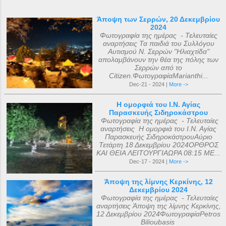
Άποψη των Σερρών, 20 Δεκεμβρίου
2024
Φωτογραφία της ημέρας - Τελευταίες
αναρτήσεις Τα παιδιά του Συλλόγου
Αυτισμού Ν. Σερρών "Ηλιαχτίδα"
απολαμβάνουν την θέα της πόλης των
Σερρών από το
Citizen.ΦωτογραφίαMarianthi...
Dec-21 - 2024 |
More ->
Η ομορφιά του Ι.Ν. Αγίας
Παρασκευής Σιδηροκάστρου
Φωτογραφία της ημέρας - Τελευταίες
αναρτήσεις Η ομορφιά του Ι.Ν. Αγίας
Παρασκευής ΣιδηροκάστρουΑύριο
Τετάρτη 18 Δεκεμβρίου 2024ΟΡΘΡΟΣ
ΚΑΙ ΘΕΙΑ ΛΕΙΤΟΥΡΓΙΑΩΡΑ 08:15 ΜΕ...
Dec-17 - 2024 |
More ->
Άποψη της λίμνης Κερκίνης, 12
Δεκεμβρίου 2024
Φωτογραφία της ημέρας - Τελευταίες
αναρτήσεις Άποψη της λίμνης Κερκίνης,
12 Δεκεμβρίου 2024ΦωτογραφίαPetros
Bilioubasis