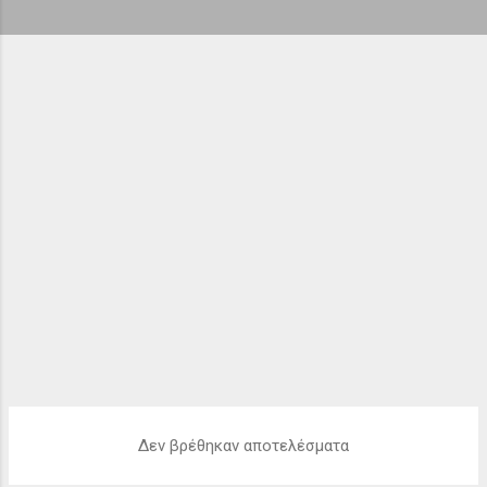
ή
σ
ε
ι
ς
Δεν βρέθηκαν αποτελέσματα