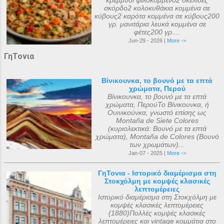
κρεμμύδι ψιλοκομμένο2 σκελίδες
σκόρδο2 κολοκυθάκια κομμένα σε
κύβους2 καρότα κομμένα σε κύβους200
γρ. μανιτάρια λευκά κομμένα σε
φέτες200 γρ....
Jun-29 - 2026 |
More ->
ΓηΤονια
Βίνικουνκα, το βουνό με τα επτά
χρώματα, Περού
Βίνικουνκα, το βουνό με τα επτά
χρώματα, ΠερούΤο Βίνικουνκα, ή
Ουινικούνκα, γνωστό επίσης ως
Montaña de Siete Colores
(κυριολεκτικά: Βουνό με τα επτά
χρώματα), Montaña de Colores (Βουνό
των χρωμάτων)...
Jan-07 - 2025 |
More ->
ΓηΤονια - Ιστορικό διαμέρισμα στη
Στοκχόλμη με κομψές κλασικές
λεπτομέρειες
Ιστορικό διαμέρισμα στη Στοκχόλμη με
κομψές κλασικές λεπτομέρειες
(1880)Πολλές κομψές κλασικές
λεπτομέρειες και vintage κομμάτια στο