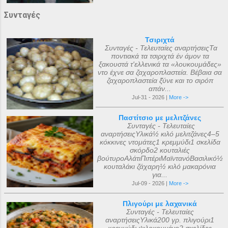
Συνταγές
Τσιριχτά
Συνταγές - Τελευταίες αναρτήσειςΤα
ποντιακά τα τσιριχτά έν άμον τα
ξακουστά τ'ελλενικά τα «λουκουμάδες»
ντο έχνε σα ζαχαροπλαστεία. Βέβαια σα
ζαχαροπλαστεία ξ̌ύνε και το σιρόπ
απάν...
Jul-31 - 2026 |
More ->
Παστίτσιο με μελιτζάνες
Συνταγές - Τελευταίες
αναρτήσειςΥλικά½ κιλό μελιτζάνες4–5
κόκκινες ντομάτες1 κρεμμύδι1 σκελίδα
σκόρδο2 κουταλιές
βούτυροΑλάτιΠιπέριΜαϊντανόΒασιλικό½
κουταλάκι ζάχαρη½ κιλό μακαρόνια
για...
Jul-09 - 2026 |
More ->
Πλιγούρι με λαχανικά
Συνταγές - Τελευταίες
αναρτήσειςΥλικά200 γρ. πλιγούρι1