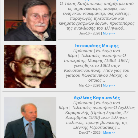
Ο Τάκης Χατζόπουλος υπήρξε μία από
τις σημαντικότερες μορφές του
ελληνικού ντοκιμαντέρ, σκηνοθέτης,
παραγωγός τηλεοπτικών και
κινηματογραφικών έργων, πρωτοπόρος
της ανανέωσης του ελληνικού...
Jun-16 - 2026 |
More ->
Ιπποκράτης Μακρής
Πρόσωπα | Επιλογή ανά
θέμα | Τελευταίες αναρτήσειςΟ
Ιπποκράτης Μακρής (1883–1967)
γεννήθηκε το 1883 στην
Κωνσταντινούπολη. Ήταν γιος του
γιατρού Κωνσταντίνου Μακρή, ο
οποίος...
Mar-15 - 2026 |
More ->
Αχιλλέας Καραμανλής
Πρόσωπα | Επιλογή ανά
θέμα | Τελευταίες αναρτήσειςΟ Αχιλλέας
Καραμανλής (Πρώτη Σερρών, 27
Δεκεμβρίου 1929) είναι Έλληνας
πολιτικός, πρώην βουλευτής της
Εθνικής Ριζοσπαστικής...
Dec-27 - 2025 |
More ->