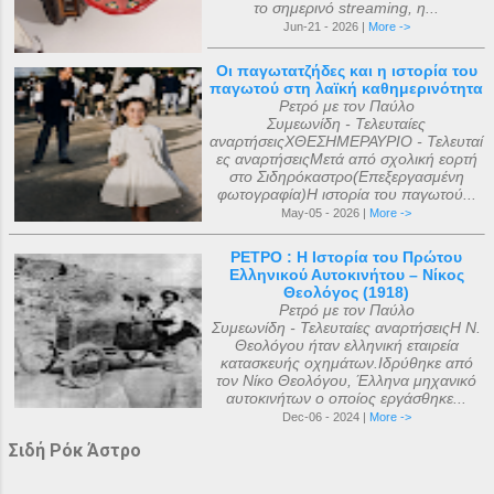
το σημερινό streaming, η...
Jun-21 - 2026 |
More ->
Οι παγωτατζήδες και η ιστορία του
παγωτού στη λαϊκή καθημερινότητα
Ρετρό με τον Παύλο
Συμεωνίδη - Τελευταίες
αναρτήσειςΧΘΕΣΗΜΕΡΑΥΡΙΟ - Τελευταί
ες αναρτήσειςΜετά από σχολική εορτή
στο Σιδηρόκαστρο(Επεξεργασμένη
φωτογραφία)Η ιστορία του παγωτού...
May-05 - 2026 |
More ->
ΡΕΤΡΟ : Η Ιστορία του Πρώτου
Ελληνικού Αυτοκινήτου – Νίκος
Θεολόγος (1918)
Ρετρό με τον Παύλο
Συμεωνίδη - Τελευταίες αναρτήσειςΗ Ν.
Θεολόγου ήταν ελληνική εταιρεία
κατασκευής οχημάτων.Ιδρύθηκε από
τον Νίκο Θεολόγου, Έλληνα μηχανικό
αυτοκινήτων ο οποίος εργάσθηκε...
Dec-06 - 2024 |
More ->
Σιδή Ρόκ Άστρο