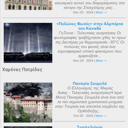
εσωτερικό αυτού του διαμερίσματος στο
κέντρο της Στοκχόλμης μας...
Dec-03 - 2024 |
More ->
«Πυλώνες Φωτός» στην Αλμπέρτα
του Καναδά
ΓηΤονια - Τελευταίες αναρτήσεις Οι
φωτογραφίες τραβήχτηκαν χθες το πρωί
της Δευτέρας με θερμοκρασία -30°C.Οι
πυλώνες του φωτός είναι ένα
ατμοσφαιρικό οπτικό φαινόμενο που
εμφανίζεται...
Nov-29 - 2024 |
More ->
Χαμένες Πατρίδες
Παναγία Σουμελά
Ο Ελληνισμός της Μικράς
Ασίας - Τελευταίες αναρτήσειςΗ Ιερά
Μονή Παναγίας Σουμελά είναι ένα από
τα πιο σημαντικά χριστιανικά μνημεία
στην Τουρκία και αποτελεί σύμβολο της
Ορθόδοξης...
Oct-20 - 2024 |
More ->
Τραπεζούντα