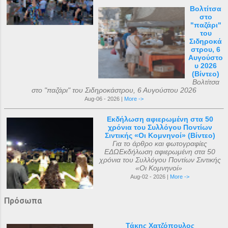
Βολτίτσα
στο
"παζάρι"
του
Σιδηροκά
στρου, 6
Αυγούστο
υ 2026
(Βίντεο)
Βολτίτσα
στο "παζάρι" του Σιδηροκάστρου, 6 Αυγούστου 2026
Aug-06 - 2026 |
More ->
Εκδήλωση αφιερωμένη στα 50
χρόνια του Συλλόγου Ποντίων
Σιντικής «Οι Κομνηνοί» (Βίντεο)
Για το άρθρο και φωτογραφίες
ΕΔΩΕκδήλωση αφιερωμένη στα 50
χρόνια του Συλλόγου Ποντίων Σιντικής
«Οι Κομνηνοί»
Aug-02 - 2026 |
More ->
Πρόσωπα
Τάκης Χατζόπουλος