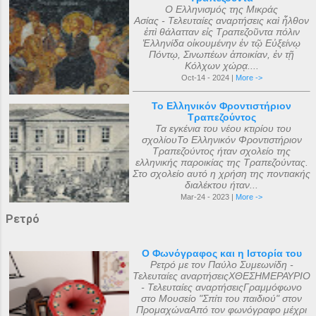
Ο Ελληνισμός της Μικράς
Ασίας - Τελευταίες αναρτήσεις καὶ ἦλθον
ἐπὶ θάλατταν εἰς Τραπεζοῦντα πόλιν
Ἑλληνίδα οἰκουμένην ἐν τῷ Εὐξείνῳ
Πόντῳ, Σινωπέων ἀποικίαν, ἐν τῇ
Κόλχων χώρᾳ....
Oct-14 - 2024 |
More ->
Το Ελληνικόν Φροντιστήριον
Τραπεζούντος
Τα εγκένια του νέου κτιρίου του
σχολίουΤο Ελληνικόν Φροντιστήριον
Τραπεζούντος ήταν σχολείο της
ελληνικής παροικίας της Τραπεζούντας.
Στο σχολείο αυτό η χρήση της ποντιακής
διαλέκτου ήταν...
Mar-24 - 2023 |
More ->
Ρετρό
Ο Φωνόγραφος και η Ιστορία του
Ρετρό με τον Παύλο Συμεωνίδη -
Τελευταίες αναρτήσειςΧΘΕΣΗΜΕΡΑΥΡΙΟ
- Τελευταίες αναρτήσειςΓραμμόφωνο
στο Μουσείο "Σπίτι του παιδιού" στον
ΠρομαχώναΑπό τον φωνόγραφο μέχρι