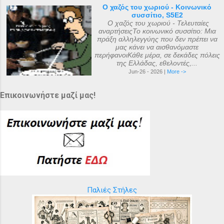
Ο χαζός του χωριού - Κοινωνικό
συσσίτιο, S5E2
Ο χαζός του χωριού - Τελευταίες
αναρτήσειςΤο κοινωνικό συσσίτιο: Μια
πράξη αλληλεγγύης που δεν πρέπει να
μας κάνει να αισθανόμαστε
περήφανοιΚάθε μέρα, σε δεκάδες πόλεις
της Ελλάδας, εθελοντές,...
Jun-26 - 2026 |
More ->
Επικοινωνήστε μαζί μας!
Παλιές Στήλες