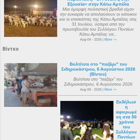
Εξουσία» στην Κάτω Αμπέλα
Μια όμορφη πολιτιστική βραδιά είχαν
την ευκαιρία να απολαύσουν οι κάτοικοι
και οι επισκέπτες της Κάτω Αμπέλας στις
31 Ιουλίου, ύστερα από την
πρωτοβουλία του Συλλόγου Ποντίων
Κάτω Αμπέλας να...
Aug-04 - 2026 |
More ->
Βίντεο
Βολτίτσα στο "παζάρι" του
Σιδηροκάστρου, 6 Αυγούστου 2026
(Βίντεο)
Βολτίτσα στο "παζάρι" του
Σιδηροκάστρου, 6 Αυγούστου 2026
Aug-06 - 2026 |
More ->
Εκδήλωσ
η
αφιερωμέ
νη στα 50
χρόνια
του
Συλλόγου
Ποντίων