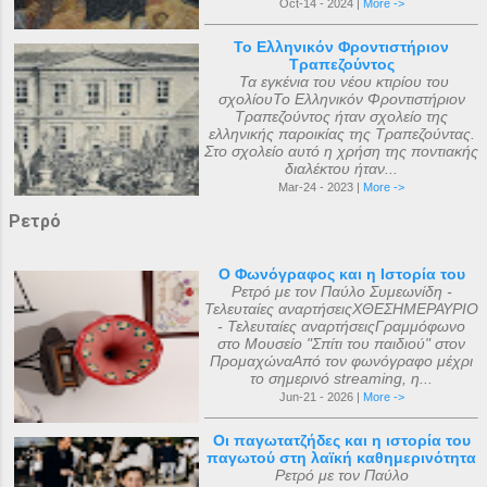
Oct-14 - 2024 |
More ->
Το Ελληνικόν Φροντιστήριον
Τραπεζούντος
Τα εγκένια του νέου κτιρίου του
σχολίουΤο Ελληνικόν Φροντιστήριον
Τραπεζούντος ήταν σχολείο της
ελληνικής παροικίας της Τραπεζούντας.
Στο σχολείο αυτό η χρήση της ποντιακής
διαλέκτου ήταν...
Mar-24 - 2023 |
More ->
Ρετρό
Ο Φωνόγραφος και η Ιστορία του
Ρετρό με τον Παύλο Συμεωνίδη -
Τελευταίες αναρτήσειςΧΘΕΣΗΜΕΡΑΥΡΙΟ
- Τελευταίες αναρτήσειςΓραμμόφωνο
στο Μουσείο "Σπίτι του παιδιού" στον
ΠρομαχώναΑπό τον φωνόγραφο μέχρι
το σημερινό streaming, η...
Jun-21 - 2026 |
More ->
Οι παγωτατζήδες και η ιστορία του
παγωτού στη λαϊκή καθημερινότητα
Ρετρό με τον Παύλο