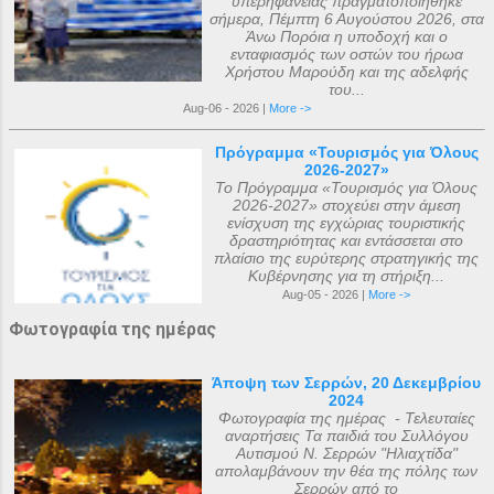
υπερηφάνειας πραγματοποιήθηκε
σήμερα, Πέμπτη 6 Αυγούστου 2026, στα
Άνω Πορόια η υποδοχή και ο
ενταφιασμός των οστών του ήρωα
Χρήστου Μαρούδη και της αδελφής
του...
Aug-06 - 2026 |
More ->
Πρόγραμμα «Τουρισμός για Όλους
2026-2027»
Το Πρόγραμμα «Τουρισμός για Όλους
2026-2027» στοχεύει στην άμεση
ενίσχυση της εγχώριας τουριστικής
δραστηριότητας και εντάσσεται στο
πλαίσιο της ευρύτερης στρατηγικής της
Κυβέρνησης για τη στήριξη...
Aug-05 - 2026 |
More ->
Φωτογραφία της ημέρας
Άποψη των Σερρών, 20 Δεκεμβρίου
2024
Φωτογραφία της ημέρας - Τελευταίες
αναρτήσεις Τα παιδιά του Συλλόγου
Αυτισμού Ν. Σερρών "Ηλιαχτίδα"
απολαμβάνουν την θέα της πόλης των
Σερρών από το