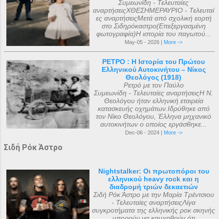
Συμεωνίδη - Τελευταίες
αναρτήσειςΧΘΕΣΗΜΕΡΑΥΡΙΟ - Τελευταί
ες αναρτήσειςΜετά από σχολική εορτή
στο Σιδηρόκαστρο(Επεξεργασμένη
φωτογραφία)Η ιστορία του παγωτού...
May-05 - 2026 |
More ->
ΡΕΤΡΟ : Η Ιστορία του Πρώτου
Ελληνικού Αυτοκινήτου – Νίκος
Θεολόγος (1918)
Ρετρό με τον Παύλο
Συμεωνίδη - Τελευταίες αναρτήσειςΗ Ν.
Θεολόγου ήταν ελληνική εταιρεία
κατασκευής οχημάτων.Ιδρύθηκε από
τον Νίκο Θεολόγου, Έλληνα μηχανικό
αυτοκινήτων ο οποίος εργάσθηκε...
Dec-06 - 2024 |
More ->
Σιδή Ρόκ Άστρο
Nightstalker: Οι πρωτοπόροι του
ελληνικού heavy rock και η
διαδρομή τριών δεκαετιών
Σιδή Ρόκ Άστρο με την Μαρία Τρέντσιου
- Τελευταίες αναρτήσειςΛίγα
συγκροτήματα της ελληνικής ροκ σκηνής
μπορούν να καυχηθούν ότι