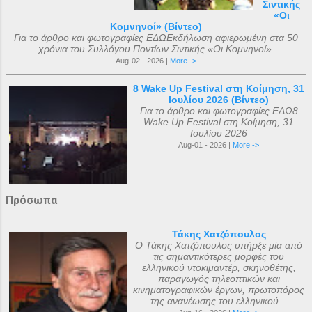
Σιντικής
«Οι
Κομνηνοί» (Βίντεο)
Για το άρθρο και φωτογραφίες ΕΔΩΕκδήλωση αφιερωμένη στα 50
χρόνια του Συλλόγου Ποντίων Σιντικής «Οι Κομνηνοί»
Aug-02 - 2026 |
More ->
8 Wake Up Festival στη Κοίμηση, 31
Ιουλίου 2026 (Βίντεο)
Για το άρθρο και φωτογραφίες ΕΔΩ8
Wake Up Festival στη Κοίμηση, 31
Ιουλίου 2026
Aug-01 - 2026 |
More ->
Πρόσωπα
Τάκης Χατζόπουλος
Ο Τάκης Χατζόπουλος υπήρξε μία από
τις σημαντικότερες μορφές του
ελληνικού ντοκιμαντέρ, σκηνοθέτης,
παραγωγός τηλεοπτικών και
κινηματογραφικών έργων, πρωτοπόρος
της ανανέωσης του ελληνικού...