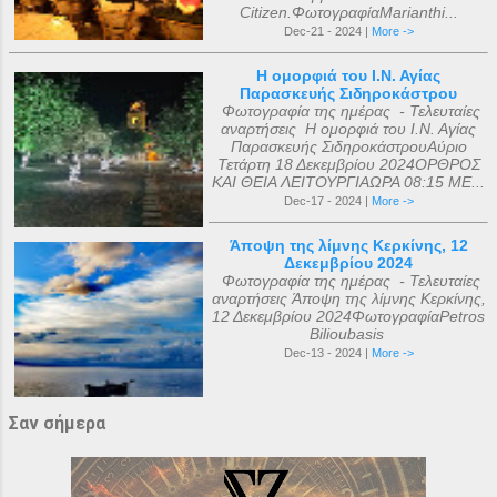
Citizen.ΦωτογραφίαMarianthi...
Dec-21 - 2024 |
More ->
Η ομορφιά του Ι.Ν. Αγίας
Παρασκευής Σιδηροκάστρου
Φωτογραφία της ημέρας - Τελευταίες
αναρτήσεις Η ομορφιά του Ι.Ν. Αγίας
Παρασκευής ΣιδηροκάστρουΑύριο
Τετάρτη 18 Δεκεμβρίου 2024ΟΡΘΡΟΣ
ΚΑΙ ΘΕΙΑ ΛΕΙΤΟΥΡΓΙΑΩΡΑ 08:15 ΜΕ...
Dec-17 - 2024 |
More ->
Άποψη της λίμνης Κερκίνης, 12
Δεκεμβρίου 2024
Φωτογραφία της ημέρας - Τελευταίες
αναρτήσεις Άποψη της λίμνης Κερκίνης,
12 Δεκεμβρίου 2024ΦωτογραφίαPetros
Bilioubasis
Dec-13 - 2024 |
More ->
Σαν σήμερα