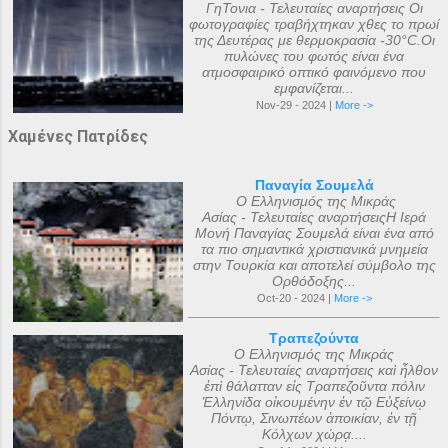
ΓηΤονια - Τελευταίες αναρτήσεις Οι
φωτογραφίες τραβήχτηκαν χθες το πρωί
της Δευτέρας με θερμοκρασία -30°C.Οι
πυλώνες του φωτός είναι ένα
ατμοσφαιρικό οπτικό φαινόμενο που
εμφανίζεται...
Nov-29 - 2024 |
More ->
Χαμένες Πατρίδες
Παναγία Σουμελά
Ο Ελληνισμός της Μικράς
Ασίας - Τελευταίες αναρτήσειςΗ Ιερά
Μονή Παναγίας Σουμελά είναι ένα από
τα πιο σημαντικά χριστιανικά μνημεία
στην Τουρκία και αποτελεί σύμβολο της
Ορθόδοξης...
Oct-20 - 2024 |
More ->
Τραπεζούντα
Ο Ελληνισμός της Μικράς
Ασίας - Τελευταίες αναρτήσεις καὶ ἦλθον
ἐπὶ θάλατταν εἰς Τραπεζοῦντα πόλιν
Ἑλληνίδα οἰκουμένην ἐν τῷ Εὐξείνῳ
Πόντῳ, Σινωπέων ἀποικίαν, ἐν τῇ
Κόλχων χώρᾳ....