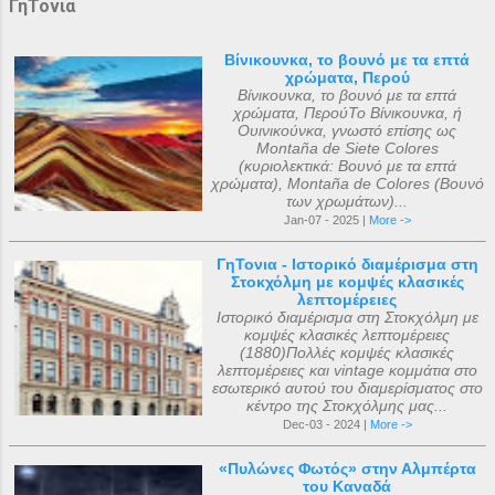
ΓηΤονια
Βίνικουνκα, το βουνό με τα επτά
χρώματα, Περού
Βίνικουνκα, το βουνό με τα επτά
χρώματα, ΠερούΤο Βίνικουνκα, ή
Ουινικούνκα, γνωστό επίσης ως
Montaña de Siete Colores
(κυριολεκτικά: Βουνό με τα επτά
χρώματα), Montaña de Colores (Βουνό
των χρωμάτων)...
Jan-07 - 2025 |
More ->
ΓηΤονια - Ιστορικό διαμέρισμα στη
Στοκχόλμη με κομψές κλασικές
λεπτομέρειες
Ιστορικό διαμέρισμα στη Στοκχόλμη με
κομψές κλασικές λεπτομέρειες
(1880)Πολλές κομψές κλασικές
λεπτομέρειες και vintage κομμάτια στο
εσωτερικό αυτού του διαμερίσματος στο
κέντρο της Στοκχόλμης μας...
Dec-03 - 2024 |
More ->
«Πυλώνες Φωτός» στην Αλμπέρτα
του Καναδά