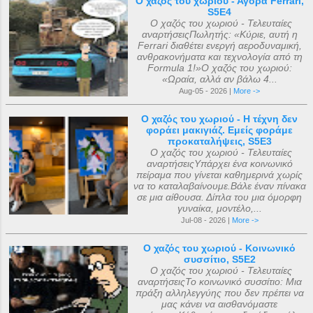
Ο χαζός του χωριού - Αγορά Ferrari,
S5E4
Ο χαζός του χωριού - Τελευταίες
αναρτήσειςΠωλητής: «Κύριε, αυτή η
Ferrari διαθέτει ενεργή αεροδυναμική,
ανθρακονήματα και τεχνολογία από τη
Formula 1!»Ο χαζός του χωριού:
«Ωραία, αλλά αν βάλω 4...
Aug-05 - 2026 |
More ->
Ο χαζός του χωριού - Η τέχνη δεν
φοράει μακιγιάζ. Εμείς φοράμε
προκαταλήψεις, S5E3
Ο χαζός του χωριού - Τελευταίες
αναρτήσειςΥπάρχει ένα κοινωνικό
πείραμα που γίνεται καθημερινά χωρίς
να το καταλαβαίνουμε.Βάλε έναν πίνακα
σε μια αίθουσα. Δίπλα του μια όμορφη
γυναίκα, μοντέλο,...
Jul-08 - 2026 |
More ->
Ο χαζός του χωριού - Κοινωνικό
συσσίτιο, S5E2
Ο χαζός του χωριού - Τελευταίες
αναρτήσειςΤο κοινωνικό συσσίτιο: Μια
πράξη αλληλεγγύης που δεν πρέπει να
μας κάνει να αισθανόμαστε