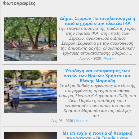
Φωτογραφίες
Δήμος Σερρών : Επαναλειτουργεί η
παιδική χαρά στην πλατεία ΙΚΑ
Την επαναλειτουργία της παιδικής χαράς
στην πλατεία ΙΚΑ, στην πόλη των
Σερρών, ανακοίνωσε ο Δήμος
Σερρών.Σύμφωνα με την ανακοίνωση
της δημοτικής αρχής, ολοκληρώθηκαν
εργασίες αποκατάστασης φθορών,...
Aug-06 - 2026 |
More ->
Υποδοχή και ενταφιασμός των
οστών των Ηρώων Χρήστου και
Ελένης Μαρούδη
Σε κλίμα βαθιάς συγκίνησης και εθνικής
υπερηφάνειας πραγματοποιήθηκε
σήμερα, Πέμπτη 6 Αυγούστου 2026, στα
Άνω Πορόια η υποδοχή και ο
ενταφιασμός των οστών του ήρωα
Χρήστου Μαρούδη και της αδελφής
του...
Aug-06 - 2026 |
More ->
Με επιτυχία η ποντιακή θεατρική
παράσταση «Οι Γυναίκ’ς σην