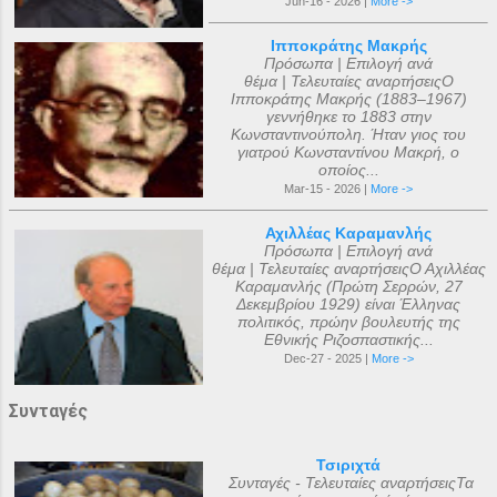
Jun-16 - 2026 |
More ->
Ιπποκράτης Μακρής
Πρόσωπα | Επιλογή ανά
θέμα | Τελευταίες αναρτήσειςΟ
Ιπποκράτης Μακρής (1883–1967)
γεννήθηκε το 1883 στην
Κωνσταντινούπολη. Ήταν γιος του
γιατρού Κωνσταντίνου Μακρή, ο
οποίος...
Mar-15 - 2026 |
More ->
Αχιλλέας Καραμανλής
Πρόσωπα | Επιλογή ανά
θέμα | Τελευταίες αναρτήσειςΟ Αχιλλέας
Καραμανλής (Πρώτη Σερρών, 27
Δεκεμβρίου 1929) είναι Έλληνας
πολιτικός, πρώην βουλευτής της
Εθνικής Ριζοσπαστικής...
Dec-27 - 2025 |
More ->
Συνταγές
Τσιριχτά
Συνταγές - Τελευταίες αναρτήσειςΤα