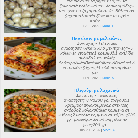
ποντιακά τα τσιριχτά έν άμον τα
ξακουστά τ'ελλενικά τα «λουκουμάδες»
ντο έχνε σα ζαχαροπλαστεία. Βέβαια σα
ζαχαροπλαστεία ξ̌ύνε και το σιρόπ
απάν...
Jul-31 - 2026 |
More ->
Παστίτσιο με μελιτζάνες
Συνταγές - Τελευταίες
αναρτήσειςΥλικά½ κιλό μελιτζάνες4–5
κόκκινες ντομάτες1 κρεμμύδι1 σκελίδα
σκόρδο2 κουταλιές
βούτυροΑλάτιΠιπέριΜαϊντανόΒασιλικό½
κουταλάκι ζάχαρη½ κιλό μακαρόνια
για...
Jul-09 - 2026 |
More ->
Πλιγούρι με λαχανικά
Συνταγές - Τελευταίες
αναρτήσειςΥλικά200 γρ. πλιγούρι1
κρεμμύδι ψιλοκομμένο2 σκελίδες
σκόρδο2 κολοκυθάκια κομμένα σε
κύβους2 καρότα κομμένα σε κύβους200
γρ. μανιτάρια λευκά κομμένα σε
φέτες200 γρ....
Jun-29 - 2026 |
More ->