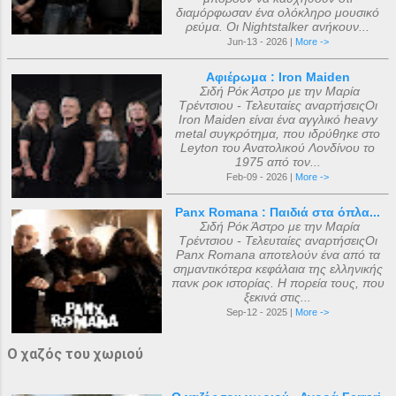
διαμόρφωσαν ένα ολόκληρο μουσικό
ρεύμα. Οι Nightstalker ανήκουν...
Jun-13 - 2026 |
More ->
Αφιέρωμα : Iron Maiden
Σιδή Ρόκ Άστρο με την Μαρία
Τρέντσιου - Τελευταίες αναρτήσειςΟι
Iron Maiden είναι ένα αγγλικό heavy
metal συγκρότημα, που ιδρύθηκε στο
Leyton του Ανατολικού Λονδίνου το
1975 από τον...
Feb-09 - 2026 |
More ->
Panx Romana : Παιδιά στα όπλα...
Σιδή Ρόκ Άστρο με την Μαρία
Τρέντσιου - Τελευταίες αναρτήσειςΟι
Panx Romana αποτελούν ένα από τα
σημαντικότερα κεφάλαια της ελληνικής
πανκ ροκ ιστορίας. Η πορεία τους, που
ξεκινά στις...
Sep-12 - 2025 |
More ->
Ο χαζός του χωριού