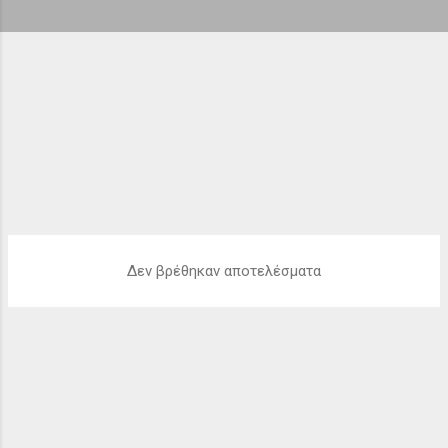
ή
σ
ε
ι
ς
Δεν βρέθηκαν αποτελέσματα