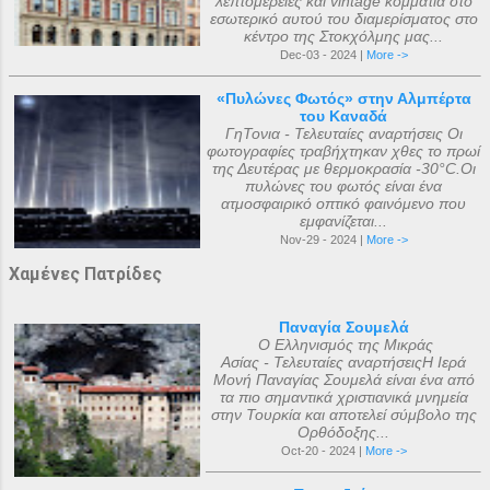
λεπτομέρειες και vintage κομμάτια στο
εσωτερικό αυτού του διαμερίσματος στο
κέντρο της Στοκχόλμης μας...
Dec-03 - 2024 |
More ->
«Πυλώνες Φωτός» στην Αλμπέρτα
του Καναδά
ΓηΤονια - Τελευταίες αναρτήσεις Οι
φωτογραφίες τραβήχτηκαν χθες το πρωί
της Δευτέρας με θερμοκρασία -30°C.Οι
πυλώνες του φωτός είναι ένα
ατμοσφαιρικό οπτικό φαινόμενο που
εμφανίζεται...
Nov-29 - 2024 |
More ->
Χαμένες Πατρίδες
Παναγία Σουμελά
Ο Ελληνισμός της Μικράς
Ασίας - Τελευταίες αναρτήσειςΗ Ιερά
Μονή Παναγίας Σουμελά είναι ένα από
τα πιο σημαντικά χριστιανικά μνημεία
στην Τουρκία και αποτελεί σύμβολο της
Ορθόδοξης...
Oct-20 - 2024 |
More ->