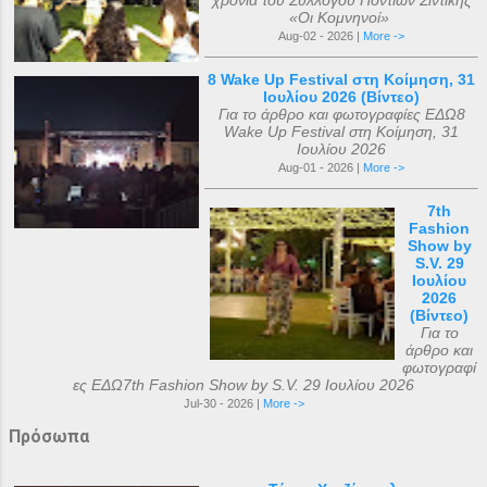
χρόνια του Συλλόγου Ποντίων Σιντικής
«Οι Κομνηνοί»
Aug-02 - 2026 |
More ->
8 Wake Up Festival στη Κοίμηση, 31
Ιουλίου 2026 (Βίντεο)
Για το άρθρο και φωτογραφίες ΕΔΩ8
Wake Up Festival στη Κοίμηση, 31
Ιουλίου 2026
Aug-01 - 2026 |
More ->
7th
Fashion
Show by
S.V. 29
Ιουλίου
2026
(Βίντεο)
Για το
άρθρο και
φωτογραφί
ες ΕΔΩ7th Fashion Show by S.V. 29 Ιουλίου 2026
Jul-30 - 2026 |
More ->
Πρόσωπα