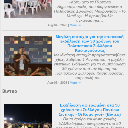
«Κάτω από τα Πλατάνια
Δημιουργούμε!», που διοργανώνει ο
Πολιτιστικός Σύλλογος Μακρυνίτσας «Το
Μπέλες». Η πρωτοβουλία
αγκαλιάστηκε...
Aug-04 - 2026 |
More ->
Μεγάλη επιτυχία για την επετειακή
εκδήλωση των 30 χρόνων του
Πολιτιστικού Συλλόγου
Καστανούσσας
Με ιδιαίτερη επιτυχία πραγματοποιήθηκε
χθες, Σάββατο 1 Αυγούστου, η μεγάλη
επετειακή εκδήλωση για τη συμπλήρωση
30 χρόνων από την ίδρυση του
Πολιτιστικού Συλλόγου Καστανούσσας,
στην αυλή του...
Aug-03 - 2026 |
More ->
Βίντεο
Εκδήλωση αφιερωμένη στα 50
χρόνια του Συλλόγου Ποντίων
Σιντικής «Οι Κομνηνοί» (Βίντεο)
Για το άρθρο και φωτογραφίες
ΕΔΩΕκδήλωση αφιερωμένη στα 50