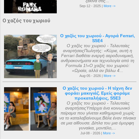
ξεκινά στις...
Sep-12 - 2025 |
More ->
Ο χαζός του χωριού
Ο χαζός του χωριού - Αγορά Ferrari,
S5E4
Ο χαζός του χωριού - Τελευταίες
αναρτήσειςΠωλητής: «Κύριε, αυτή η
Ferrari διαθέτει ενεργή αεροδυναμική,
ανθρακονήματα και τεχνολογία από τη
Formula 1!»Ο χαζός του χωριού:
«Ωραία, αλλά αν βάλω 4...
Aug-05 - 2026 |
More ->
Ο χαζός του χωριού - Η τέχνη δεν
φοράει μακιγιάζ. Εμείς φοράμε
προκαταλήψεις, S5E3
Ο χαζός του χωριού - Τελευταίες
αναρτήσειςΥπάρχει ένα κοινωνικό
πείραμα που γίνεται καθημερινά χωρίς
να το καταλαβαίνουμε.Βάλε έναν πίνακα
σε μια αίθουσα. Δίπλα του μια όμορφη
γυναίκα, μοντέλο,...
Jul-08 - 2026 |
More ->