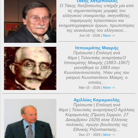
Τάκης Χατζόπουλος
Ο Τάκης Χατζόπουλος υπήρξε μία από
τις σημαντικότερες μορφές του
ελληνικού ντοκιμαντέρ, σκηνοθέτης,
παραγωγός τηλεοπτικών και
κινηματογραφικών έργων, πρωτοπόρος
της ανανέωσης του ελληνικού...
Jun-16 - 2026 |
More ->
Ιπποκράτης Μακρής
Πρόσωπα | Επιλογή ανά
θέμα | Τελευταίες αναρτήσειςΟ
Ιπποκράτης Μακρής (1883–1967)
γεννήθηκε το 1883 στην
Κωνσταντινούπολη. Ήταν γιος του
γιατρού Κωνσταντίνου Μακρή, ο
οποίος...
Mar-15 - 2026 |
More ->
Αχιλλέας Καραμανλής
Πρόσωπα | Επιλογή ανά
θέμα | Τελευταίες αναρτήσειςΟ Αχιλλέας
Καραμανλής (Πρώτη Σερρών, 27
Δεκεμβρίου 1929) είναι Έλληνας
πολιτικός, πρώην βουλευτής της
Εθνικής Ριζοσπαστικής...
Dec-27 - 2025 |
More ->