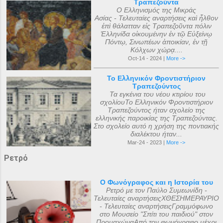
Τραπεζούντα
Ο Ελληνισμός της Μικράς
Ασίας - Τελευταίες αναρτήσεις καὶ ἦλθον
ἐπὶ θάλατταν εἰς Τραπεζοῦντα πόλιν
Ἑλληνίδα οἰκουμένην ἐν τῷ Εὐξείνῳ
Πόντῳ, Σινωπέων ἀποικίαν, ἐν τῇ
Κόλχων χώρᾳ....
Oct-14 - 2024 |
More ->
Το Ελληνικόν Φροντιστήριον
Τραπεζούντος
Τα εγκένια του νέου κτιρίου του
σχολίουΤο Ελληνικόν Φροντιστήριον
Τραπεζούντος ήταν σχολείο της
ελληνικής παροικίας της Τραπεζούντας.
Στο σχολείο αυτό η χρήση της ποντιακής
διαλέκτου ήταν...
Mar-24 - 2023 |
More ->
Ρετρό
Ο Φωνόγραφος και η Ιστορία του
Ρετρό με τον Παύλο Συμεωνίδη -
Τελευταίες αναρτήσειςΧΘΕΣΗΜΕΡΑΥΡΙΟ
- Τελευταίες αναρτήσειςΓραμμόφωνο
στο Μουσείο "Σπίτι του παιδιού" στον
ΠρομαχώναΑπό τον φωνόγραφο μέχρι