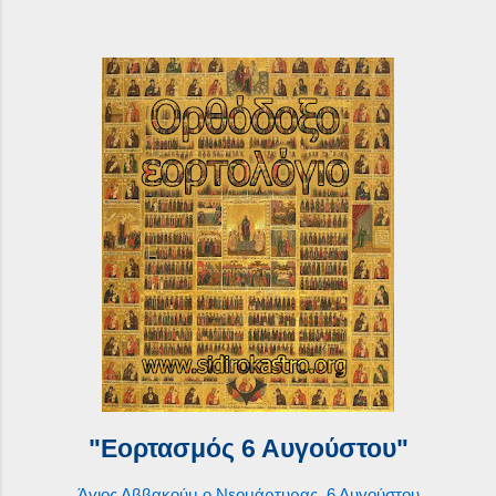
"Εορτασμός 6 Αυγούστου"
Άγιος Αββακούμ ο Νεομάρτυρας, 6 Αυγούστου