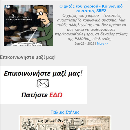
Ο χαζός του χωριού - Κοινωνικό
συσσίτιο, S5E2
Ο χαζός του χωριού - Τελευταίες
αναρτήσειςΤο κοινωνικό συσσίτιο: Μια
πράξη αλληλεγγύης που δεν πρέπει να
μας κάνει να αισθανόμαστε
περήφανοιΚάθε μέρα, σε δεκάδες πόλεις
της Ελλάδας, εθελοντές,...
Jun-26 - 2026 |
More ->
Επικοινωνήστε μαζί μας!
Παλιές Στήλες