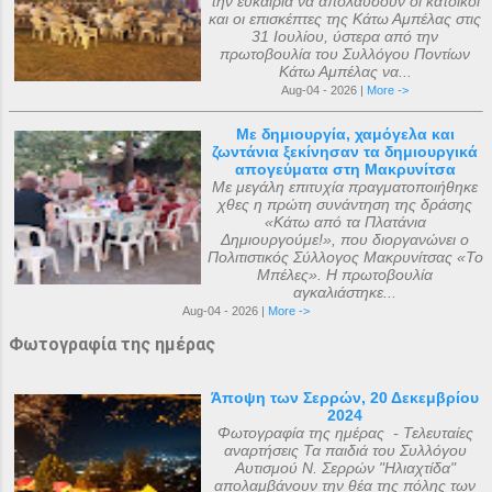
την ευκαιρία να απολαύσουν οι κάτοικοι
και οι επισκέπτες της Κάτω Αμπέλας στις
31 Ιουλίου, ύστερα από την
πρωτοβουλία του Συλλόγου Ποντίων
Κάτω Αμπέλας να...
Aug-04 - 2026 |
More ->
Με δημιουργία, χαμόγελα και
ζωντάνια ξεκίνησαν τα δημιουργικά
απογεύματα στη Μακρυνίτσα
Με μεγάλη επιτυχία πραγματοποιήθηκε
χθες η πρώτη συνάντηση της δράσης
«Κάτω από τα Πλατάνια
Δημιουργούμε!», που διοργανώνει ο
Πολιτιστικός Σύλλογος Μακρυνίτσας «Το
Μπέλες». Η πρωτοβουλία
αγκαλιάστηκε...
Aug-04 - 2026 |
More ->
Φωτογραφία της ημέρας
Άποψη των Σερρών, 20 Δεκεμβρίου
2024
Φωτογραφία της ημέρας - Τελευταίες
αναρτήσεις Τα παιδιά του Συλλόγου
Αυτισμού Ν. Σερρών "Ηλιαχτίδα"
απολαμβάνουν την θέα της πόλης των