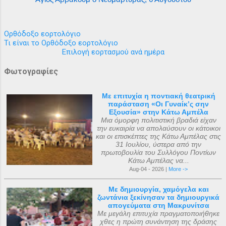
Ορθόδοξο εορτολόγιο
Τι είναι το Ορθόδοξο εορτολόγιο
Επιλογή εορτασμού ανά ημέρα
Φωτογραφίες
Με επιτυχία η ποντιακή θεατρική
παράσταση «Οι Γυναίκ’ς σην
Εξουσία» στην Κάτω Αμπέλα
Μια όμορφη πολιτιστική βραδιά είχαν
την ευκαιρία να απολαύσουν οι κάτοικοι
και οι επισκέπτες της Κάτω Αμπέλας στις
31 Ιουλίου, ύστερα από την
πρωτοβουλία του Συλλόγου Ποντίων
Κάτω Αμπέλας να...
Aug-04 - 2026 |
More ->
Με δημιουργία, χαμόγελα και
ζωντάνια ξεκίνησαν τα δημιουργικά
απογεύματα στη Μακρυνίτσα
Με μεγάλη επιτυχία πραγματοποιήθηκε
χθες η πρώτη συνάντηση της δράσης