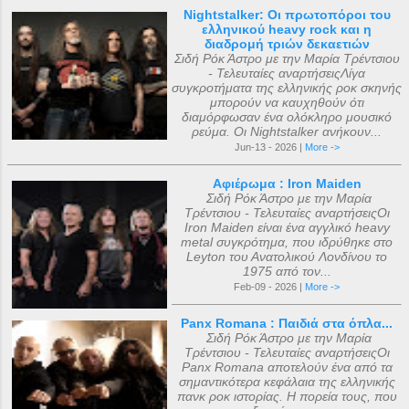
Nightstalker: Οι πρωτοπόροι του
ελληνικού heavy rock και η
διαδρομή τριών δεκαετιών
Σιδή Ρόκ Άστρο με την Μαρία Τρέντσιου
- Τελευταίες αναρτήσειςΛίγα
συγκροτήματα της ελληνικής ροκ σκηνής
μπορούν να καυχηθούν ότι
διαμόρφωσαν ένα ολόκληρο μουσικό
ρεύμα. Οι Nightstalker ανήκουν...
Jun-13 - 2026 |
More ->
Αφιέρωμα : Iron Maiden
Σιδή Ρόκ Άστρο με την Μαρία
Τρέντσιου - Τελευταίες αναρτήσειςΟι
Iron Maiden είναι ένα αγγλικό heavy
metal συγκρότημα, που ιδρύθηκε στο
Leyton του Ανατολικού Λονδίνου το
1975 από τον...
Feb-09 - 2026 |
More ->
Panx Romana : Παιδιά στα όπλα...
Σιδή Ρόκ Άστρο με την Μαρία
Τρέντσιου - Τελευταίες αναρτήσειςΟι
Panx Romana αποτελούν ένα από τα
σημαντικότερα κεφάλαια της ελληνικής
πανκ ροκ ιστορίας. Η πορεία τους, που