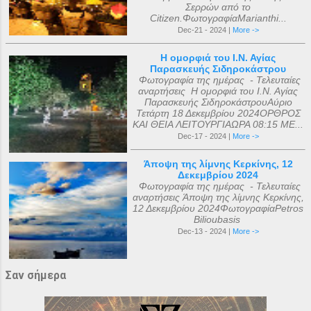
Σερρών από το
Citizen.ΦωτογραφίαMarianthi...
Dec-21 - 2024 |
More ->
Η ομορφιά του Ι.Ν. Αγίας
Παρασκευής Σιδηροκάστρου
Φωτογραφία της ημέρας - Τελευταίες
αναρτήσεις Η ομορφιά του Ι.Ν. Αγίας
Παρασκευής ΣιδηροκάστρουΑύριο
Τετάρτη 18 Δεκεμβρίου 2024ΟΡΘΡΟΣ
ΚΑΙ ΘΕΙΑ ΛΕΙΤΟΥΡΓΙΑΩΡΑ 08:15 ΜΕ...
Dec-17 - 2024 |
More ->
Άποψη της λίμνης Κερκίνης, 12
Δεκεμβρίου 2024
Φωτογραφία της ημέρας - Τελευταίες
αναρτήσεις Άποψη της λίμνης Κερκίνης,
12 Δεκεμβρίου 2024ΦωτογραφίαPetros
Bilioubasis
Dec-13 - 2024 |
More ->
Σαν σήμερα