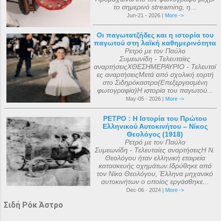
το σημερινό streaming, η...
Jun-21 - 2026 |
More ->
Οι παγωτατζήδες και η ιστορία του
παγωτού στη λαϊκή καθημερινότητα
Ρετρό με τον Παύλο
Συμεωνίδη - Τελευταίες
αναρτήσειςΧΘΕΣΗΜΕΡΑΥΡΙΟ - Τελευταί
ες αναρτήσειςΜετά από σχολική εορτή
στο Σιδηρόκαστρο(Επεξεργασμένη
φωτογραφία)Η ιστορία του παγωτού...
May-05 - 2026 |
More ->
ΡΕΤΡΟ : Η Ιστορία του Πρώτου
Ελληνικού Αυτοκινήτου – Νίκος
Θεολόγος (1918)
Ρετρό με τον Παύλο
Συμεωνίδη - Τελευταίες αναρτήσειςΗ Ν.
Θεολόγου ήταν ελληνική εταιρεία
κατασκευής οχημάτων.Ιδρύθηκε από
τον Νίκο Θεολόγου, Έλληνα μηχανικό
αυτοκινήτων ο οποίος εργάσθηκε...
Dec-06 - 2024 |
More ->
Σιδή Ρόκ Άστρο