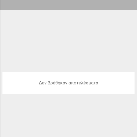
ή
σ
ε
ι
ς
Δεν βρέθηκαν αποτελέσματα