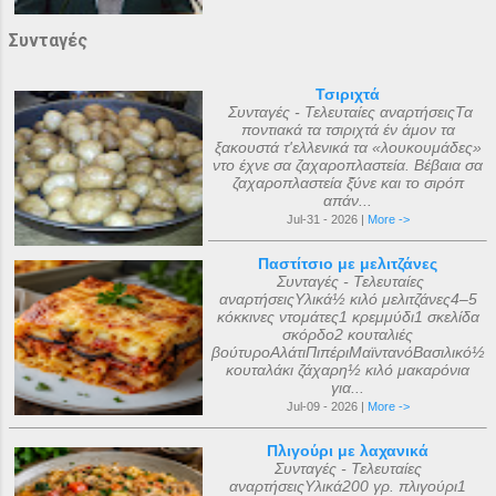
Συνταγές
Τσιριχτά
Συνταγές - Τελευταίες αναρτήσειςΤα
ποντιακά τα τσιριχτά έν άμον τα
ξακουστά τ'ελλενικά τα «λουκουμάδες»
ντο έχνε σα ζαχαροπλαστεία. Βέβαια σα
ζαχαροπλαστεία ξ̌ύνε και το σιρόπ
απάν...
Jul-31 - 2026 |
More ->
Παστίτσιο με μελιτζάνες
Συνταγές - Τελευταίες
αναρτήσειςΥλικά½ κιλό μελιτζάνες4–5
κόκκινες ντομάτες1 κρεμμύδι1 σκελίδα
σκόρδο2 κουταλιές
βούτυροΑλάτιΠιπέριΜαϊντανόΒασιλικό½
κουταλάκι ζάχαρη½ κιλό μακαρόνια
για...
Jul-09 - 2026 |
More ->
Πλιγούρι με λαχανικά
Συνταγές - Τελευταίες
αναρτήσειςΥλικά200 γρ. πλιγούρι1