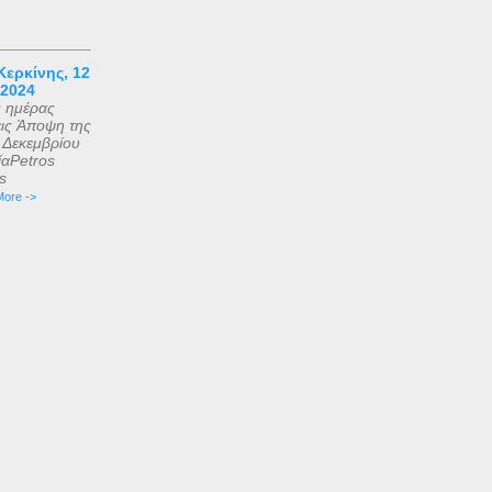
ερκίνης, 12
 2024
ς ημέρας
εις Άποψη της
2 Δεκεμβρίου
αPetros
is
ore ->