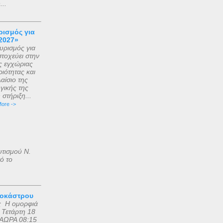
..
ισμός για
2027»
ρισμός για
τοχεύει στην
ς εγχώριας
ιότητας και
αίσιο της
γικής της
στήριξη...
ore ->
υτισμού Ν.
ό το
ροκάστρου
ς Η ομορφιά
 Τετάρτη 18
ΑΩΡΑ 08:15