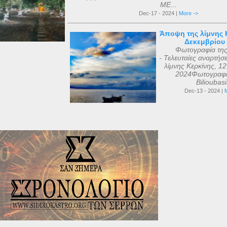
ΜΕ...
Dec-17 - 2024 |
More ->
Άποψη της λίμνης Κ
Δεκεμβρίου
Φωτογραφία τη
- Τελευταίες αναρτήσ
λίμνης Κερκίνης, 1
2024Φωτογραφί
Bilioubas
Dec-13 - 2024 |
M