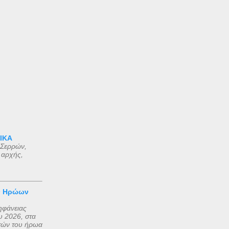
 ΙΚΑ
 Σερρών,
 αρχής,
ν Ηρώων
ηφάνειας
 2026, στα
τών του ήρωα