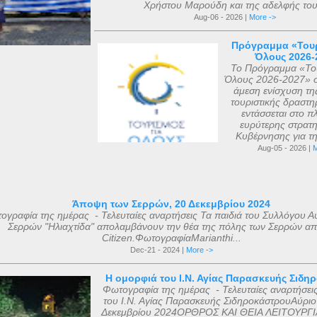
Χρήστου Μαρούδη και της αδελφής του.
Aug-06 - 2026 |
More ->
Πρόγραμμα «Τουρ
Όλους 2026-
Το Πρόγραμμα «Του
Όλους 2026-2027» σ
άμεση ενίσχυση τη
τουριστικής δραστηρ
εντάσσεται στο πλ
ευρύτερης στρατη
Κυβέρνησης για τη 
Aug-05 - 2026 |
M
Άποψη των Σερρών, 20 Δεκεμβρίου 2024
ογραφία της ημέρας - Τελευταίες αναρτήσεις Τα παιδιά του Συλλόγου Α
Σερρών "Ηλιαχτίδα" απολαμβάνουν την θέα της πόλης των Σερρών απ
Citizen.ΦωτογραφίαMarianthi...
Dec-21 - 2024 |
More ->
Η ομορφιά του Ι.Ν. Αγίας Παρασκευής Σιδη
Φωτογραφία της ημέρας - Τελευταίες αναρτήσει
του Ι.Ν. Αγίας Παρασκευής ΣιδηροκάστρουΑύριο
Δεκεμβρίου 2024ΟΡΘΡΟΣ ΚΑΙ ΘΕΙΑ ΛΕΙΤΟΥΡΓΙ