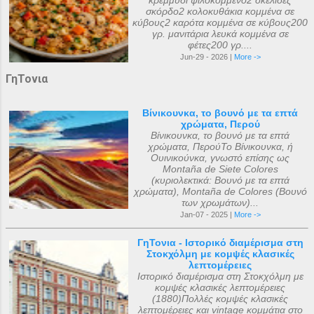
κρεμμύδι ψιλοκομμένο2 σκελίδες
σκόρδο2 κολοκυθάκια κομμένα σε
κύβους2 καρότα κομμένα σε κύβους200
γρ. μανιτάρια λευκά κομμένα σε
φέτες200 γρ....
Jun-29 - 2026 |
More ->
ΓηΤονια
Βίνικουνκα, το βουνό με τα επτά
χρώματα, Περού
Βίνικουνκα, το βουνό με τα επτά
χρώματα, ΠερούΤο Βίνικουνκα, ή
Ουινικούνκα, γνωστό επίσης ως
Montaña de Siete Colores
(κυριολεκτικά: Βουνό με τα επτά
χρώματα), Montaña de Colores (Βουνό
των χρωμάτων)...
Jan-07 - 2025 |
More ->
ΓηΤονια - Ιστορικό διαμέρισμα στη
Στοκχόλμη με κομψές κλασικές
λεπτομέρειες
Ιστορικό διαμέρισμα στη Στοκχόλμη με
κομψές κλασικές λεπτομέρειες
(1880)Πολλές κομψές κλασικές
λεπτομέρειες και vintage κομμάτια στο