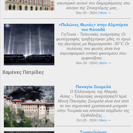
εσωτερικό αυτού του διαμερίσματος στο
κέντρο της Στοκχόλμης μας...
Dec-03 - 2024 |
More ->
«Πυλώνες Φωτός» στην Αλμπέρτα
του Καναδά
ΓηΤονια - Τελευταίες αναρτήσεις Οι
φωτογραφίες τραβήχτηκαν χθες το πρωί
της Δευτέρας με θερμοκρασία -30°C.Οι
πυλώνες του φωτός είναι ένα
ατμοσφαιρικό οπτικό φαινόμενο που
εμφανίζεται...
Nov-29 - 2024 |
More ->
Χαμένες Πατρίδες
Παναγία Σουμελά
Ο Ελληνισμός της Μικράς
Ασίας - Τελευταίες αναρτήσειςΗ Ιερά
Μονή Παναγίας Σουμελά είναι ένα από
τα πιο σημαντικά χριστιανικά μνημεία
στην Τουρκία και αποτελεί σύμβολο της
Ορθόδοξης...
Oct-20 - 2024 |
More ->
Τραπεζούντα