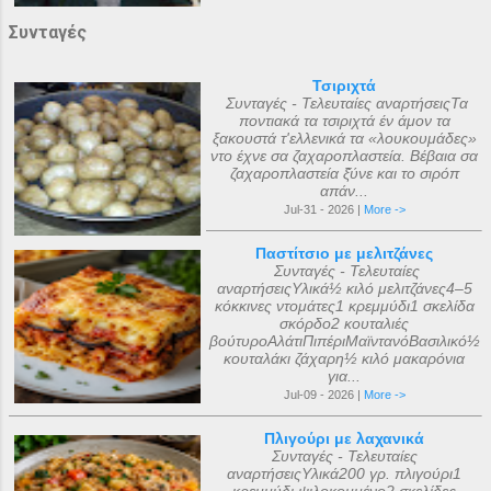
Συνταγές
Τσιριχτά
Συνταγές - Τελευταίες αναρτήσειςΤα
ποντιακά τα τσιριχτά έν άμον τα
ξακουστά τ'ελλενικά τα «λουκουμάδες»
ντο έχνε σα ζαχαροπλαστεία. Βέβαια σα
ζαχαροπλαστεία ξ̌ύνε και το σιρόπ
απάν...
Jul-31 - 2026 |
More ->
Παστίτσιο με μελιτζάνες
Συνταγές - Τελευταίες
αναρτήσειςΥλικά½ κιλό μελιτζάνες4–5
κόκκινες ντομάτες1 κρεμμύδι1 σκελίδα
σκόρδο2 κουταλιές
βούτυροΑλάτιΠιπέριΜαϊντανόΒασιλικό½
κουταλάκι ζάχαρη½ κιλό μακαρόνια
για...
Jul-09 - 2026 |
More ->
Πλιγούρι με λαχανικά
Συνταγές - Τελευταίες
αναρτήσειςΥλικά200 γρ. πλιγούρι1