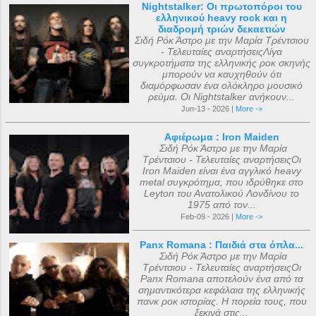
Nightstalker: Οι πρωτοπόροι του
ελληνικού heavy rock και η
διαδρομή τριών δεκαετιών
Σιδή Ρόκ Άστρο με την Μαρία Τρέντσιου
- Τελευταίες αναρτήσειςΛίγα
συγκροτήματα της ελληνικής ροκ σκηνής
μπορούν να καυχηθούν ότι
διαμόρφωσαν ένα ολόκληρο μουσικό
ρεύμα. Οι Nightstalker ανήκουν...
Jun-13 - 2026 |
More ->
Αφιέρωμα : Iron Maiden
Σιδή Ρόκ Άστρο με την Μαρία
Τρέντσιου - Τελευταίες αναρτήσειςΟι
Iron Maiden είναι ένα αγγλικό heavy
metal συγκρότημα, που ιδρύθηκε στο
Leyton του Ανατολικού Λονδίνου το
1975 από τον...
Feb-09 - 2026 |
More ->
Panx Romana : Παιδιά στα όπλα...
Σιδή Ρόκ Άστρο με την Μαρία
Τρέντσιου - Τελευταίες αναρτήσειςΟι
Panx Romana αποτελούν ένα από τα
σημαντικότερα κεφάλαια της ελληνικής
πανκ ροκ ιστορίας. Η πορεία τους, που
ξεκινά στις...