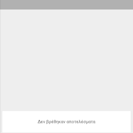
ή
σ
ε
ι
ς
Δεν βρέθηκαν αποτελέσματα