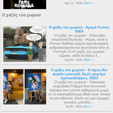
Sep-12 - 2025 |
More ->
Ο χαζός του χωριού
Ο χαζός του χωριού - Αγορά Ferrari,
S5E4
Ο χαζός του χωριού - Τελευταίες
αναρτήσειςΠωλητής: «Κύριε, αυτή η
Ferrari διαθέτει ενεργή αεροδυναμική,
ανθρακονήματα και τεχνολογία από τη
Formula 1!»Ο χαζός του χωριού:
«Ωραία, αλλά αν βάλω 4...
Aug-05 - 2026 |
More ->
Ο χαζός του χωριού - Η τέχνη δεν
φοράει μακιγιάζ. Εμείς φοράμε
προκαταλήψεις, S5E3
Ο χαζός του χωριού - Τελευταίες
αναρτήσειςΥπάρχει ένα κοινωνικό
πείραμα που γίνεται καθημερινά χωρίς
να το καταλαβαίνουμε.Βάλε έναν πίνακα
σε μια αίθουσα. Δίπλα του μια όμορφη
γυναίκα, μοντέλο,...
Jul-08 - 2026 |
More ->