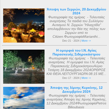
Άποψη των Σερρών, 20 Δεκεμβρίου
2024
Φωτογραφία της ημέρας - Τελευταίες
αναρτήσεις Τα παιδιά του Συλλόγου
Αυτισμού Ν. Σερρών "Ηλιαχτίδα"
απολαμβάνουν την θέα της πόλης των
Σερρών από το
Citizen.ΦωτογραφίαMarianthi...
Dec-21 - 2024 |
More ->
Η ομορφιά του Ι.Ν. Αγίας
Παρασκευής Σιδηροκάστρου
Φωτογραφία της ημέρας - Τελευταίες
αναρτήσεις Η ομορφιά του Ι.Ν. Αγίας
Παρασκευής ΣιδηροκάστρουΑύριο
Τετάρτη 18 Δεκεμβρίου 2024ΟΡΘΡΟΣ
ΚΑΙ ΘΕΙΑ ΛΕΙΤΟΥΡΓΙΑΩΡΑ 08:15 ΜΕ...
Dec-17 - 2024 |
More ->
Άποψη της λίμνης Κερκίνης, 12
Δεκεμβρίου 2024
Φωτογραφία της ημέρας - Τελευταίες
αναρτήσεις Άποψη της λίμνης Κερκίνης,
12 Δεκεμβρίου 2024ΦωτογραφίαPetros
Bilioubasis