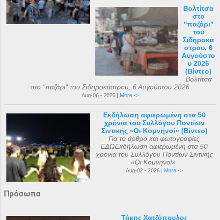
Βολτίτσα
στο
"παζάρι"
του
Σιδηροκά
στρου, 6
Αυγούστο
υ 2026
(Βίντεο)
Βολτίτσα
στο "παζάρι" του Σιδηροκάστρου, 6 Αυγούστου 2026
Aug-06 - 2026 |
More ->
Εκδήλωση αφιερωμένη στα 50
χρόνια του Συλλόγου Ποντίων
Σιντικής «Οι Κομνηνοί» (Βίντεο)
Για το άρθρο και φωτογραφίες
ΕΔΩΕκδήλωση αφιερωμένη στα 50
χρόνια του Συλλόγου Ποντίων Σιντικής
«Οι Κομνηνοί»
Aug-02 - 2026 |
More ->
Πρόσωπα
Τάκης Χατζόπουλος