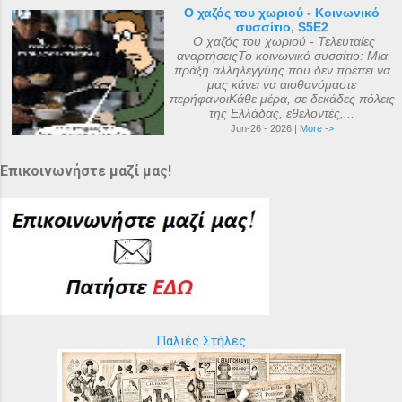
Ο χαζός του χωριού - Κοινωνικό
συσσίτιο, S5E2
Ο χαζός του χωριού - Τελευταίες
αναρτήσειςΤο κοινωνικό συσσίτιο: Μια
πράξη αλληλεγγύης που δεν πρέπει να
μας κάνει να αισθανόμαστε
περήφανοιΚάθε μέρα, σε δεκάδες πόλεις
της Ελλάδας, εθελοντές,...
Jun-26 - 2026 |
More ->
Επικοινωνήστε μαζί μας!
Παλιές Στήλες