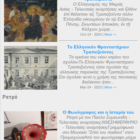
Ο Ελληνισμός της Μικράς
Ασίας - Τελευταίες αναρτήσεις καὶ ἦλθον
ἐπὶ θάλατταν εἰς Τραπεζοῦντα πόλιν
Ἑλληνίδα οἰκουμένην ἐν τῷ Εὐξείνῳ
Πόντῳ, Σινωπέων ἀποικίαν, ἐν τῇ
Κόλχων χώρᾳ....
Oct-14 - 2024 |
More ->
Το Ελληνικόν Φροντιστήριον
Τραπεζούντος
Τα εγκένια του νέου κτιρίου του
σχολίουΤο Ελληνικόν Φροντιστήριον
Τραπεζούντος ήταν σχολείο της
ελληνικής παροικίας της Τραπεζούντας.
Στο σχολείο αυτό η χρήση της ποντιακής
διαλέκτου ήταν...
Mar-24 - 2023 |
More ->
Ρετρό
Ο Φωνόγραφος και η Ιστορία του
Ρετρό με τον Παύλο Συμεωνίδη -
Τελευταίες αναρτήσειςΧΘΕΣΗΜΕΡΑΥΡΙΟ
- Τελευταίες αναρτήσειςΓραμμόφωνο
στο Μουσείο "Σπίτι του παιδιού" στον
ΠρομαχώναΑπό τον φωνόγραφο μέχρι