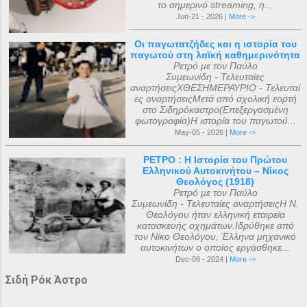
το σημερινό streaming, η...
Jun-21 - 2026 |
More ->
Οι παγωτατζήδες και η ιστορία του
παγωτού στη λαϊκή καθημερινότητα
Ρετρό με τον Παύλο
Συμεωνίδη - Τελευταίες
αναρτήσειςΧΘΕΣΗΜΕΡΑΥΡΙΟ - Τελευταί
ες αναρτήσειςΜετά από σχολική εορτή
στο Σιδηρόκαστρο(Επεξεργασμένη
φωτογραφία)Η ιστορία του παγωτού...
May-05 - 2026 |
More ->
ΡΕΤΡΟ : Η Ιστορία του Πρώτου
Ελληνικού Αυτοκινήτου – Νίκος
Θεολόγος (1918)
Ρετρό με τον Παύλο
Συμεωνίδη - Τελευταίες αναρτήσειςΗ Ν.
Θεολόγου ήταν ελληνική εταιρεία
κατασκευής οχημάτων.Ιδρύθηκε από
τον Νίκο Θεολόγου, Έλληνα μηχανικό
αυτοκινήτων ο οποίος εργάσθηκε...
Dec-06 - 2024 |
More ->
Σιδή Ρόκ Άστρο