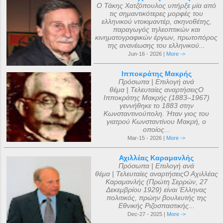
Ο Τάκης Χατζόπουλος υπήρξε μία από
τις σημαντικότερες μορφές του
ελληνικού ντοκιμαντέρ, σκηνοθέτης,
παραγωγός τηλεοπτικών και
κινηματογραφικών έργων, πρωτοπόρος
της ανανέωσης του ελληνικού...
Jun-16 - 2026 |
More ->
Ιπποκράτης Μακρής
Πρόσωπα | Επιλογή ανά
θέμα | Τελευταίες αναρτήσειςΟ
Ιπποκράτης Μακρής (1883–1967)
γεννήθηκε το 1883 στην
Κωνσταντινούπολη. Ήταν γιος του
γιατρού Κωνσταντίνου Μακρή, ο
οποίος...
Mar-15 - 2026 |
More ->
Αχιλλέας Καραμανλής
Πρόσωπα | Επιλογή ανά
θέμα | Τελευταίες αναρτήσειςΟ Αχιλλέας
Καραμανλής (Πρώτη Σερρών, 27
Δεκεμβρίου 1929) είναι Έλληνας
πολιτικός, πρώην βουλευτής της
Εθνικής Ριζοσπαστικής...
Dec-27 - 2025 |
More ->