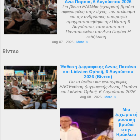
Άνω Πορόια, 6 Αυγούστου 2026
Για βίντεο ΕΔΩΜια ξεχωριστή βραδιά
αφιερωμένη στην τέχνη, τον πολιτισμό
και την ανθρώπινη συντροφιά
πραγματοποιήθηκε την Πέμπτη 6
Αυγούστου, στον κήπο του
Παντοπωλείου στα Άνω Πορόια.Η
εκδήλωση...
Aug-07 - 2026 |
More ->
Βίντεο
Έκθεση ζωγραφικής Άννας Παπάνα
και Lidwien Opheij, 6 Αυγούστου
2026 (Βίντεο)
Για το άρθρο και φωτογραφίες
ΕΔΩΈκθεση ζωγραφικής Άννας Παπάνα
και Lidwien Opheij, 6 Αυγούστου 2026
Aug-08 - 2026 |
More ->
Μια
ξεχωριστή
μουσική
βραδιά
στην
Ηράκλεια
με