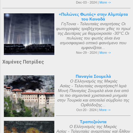
Dec-03 - 2024 |
More ->
«Πυλώνες Φωτός» στην Αλμπέρτα
του Καναδά
ΓηΤονια - Τελευταίες αναρτήσεις Οι
φωτογραφίες τραβήχτηκαν χθες το πρωί
της Δευτέρας με θερμοκρασία -30°C.Οι
πυλώνες του φωτός είναι ένα
ατμοσφαιρικό οπτικό φαινόμενο που
εμφανίζεται...
Nov-29 - 2024 |
More ->
Χαμένες Πατρίδες
Παναγία Σουμελά
Ο Ελληνισμός της Μικράς
Ασίας - Τελευταίες αναρτήσειςΗ Ιερά
Μονή Παναγίας Σουμελά είναι ένα από
τα πιο σημαντικά χριστιανικά μνημεία
στην Τουρκία και αποτελεί σύμβολο της
Ορθόδοξης...
Oct-20 - 2024 |
More ->
Τραπεζούντα
Ο Ελληνισμός της Μικράς
Ασίας - Τελευταίες αναρτήσεις καὶ ἦλθον