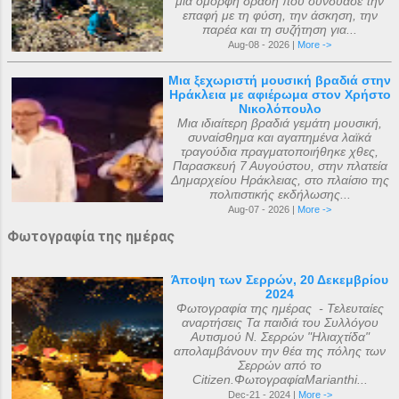
μια όμορφη δράση που συνδύασε την
επαφή με τη φύση, την άσκηση, την
παρέα και τη συζήτηση για...
Aug-08 - 2026 |
More ->
Μια ξεχωριστή μουσική βραδιά στην
Ηράκλεια με αφιέρωμα στον Χρήστο
Νικολόπουλο
Μια ιδιαίτερη βραδιά γεμάτη μουσική,
συναίσθημα και αγαπημένα λαϊκά
τραγούδια πραγματοποιήθηκε χθες,
Παρασκευή 7 Αυγούστου, στην πλατεία
Δημαρχείου Ηράκλειας, στο πλαίσιο της
πολιτιστικής εκδήλωσης...
Aug-07 - 2026 |
More ->
Φωτογραφία της ημέρας
Άποψη των Σερρών, 20 Δεκεμβρίου
2024
Φωτογραφία της ημέρας - Τελευταίες
αναρτήσεις Τα παιδιά του Συλλόγου
Αυτισμού Ν. Σερρών "Ηλιαχτίδα"
απολαμβάνουν την θέα της πόλης των
Σερρών από το
Citizen.ΦωτογραφίαMarianthi...
Dec-21 - 2024 |
More ->