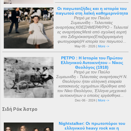
Οι παγωτατζήδες και η ιστορία του
παγωτού στη λαϊκή καθημερινότητα
Ρετρό με τον Παύλο
Συμεωνίδη - Τελευταίες
αναρτήσειςΧΘΕΣΗΜΕΡΑΥΡΙΟ - Τελευταί
ες αναρτήσειςΜετά από σχολική εορτή
στο Σιδηρόκαστρο(Επεξεργασμένη
φωτογραφία)Η ιστορία του παγωτού...
May-05 - 2026 |
More ->
ΡΕΤΡΟ : Η Ιστορία του Πρώτου
Ελληνικού Αυτοκινήτου – Νίκος
Θεολόγος (1918)
Ρετρό με τον Παύλο
Συμεωνίδη - Τελευταίες αναρτήσειςΗ Ν.
Θεολόγου ήταν ελληνική εταιρεία
κατασκευής οχημάτων.Ιδρύθηκε από
τον Νίκο Θεολόγου, Έλληνα μηχανικό
αυτοκινήτων ο οποίος εργάσθηκε...
Dec-06 - 2024 |
More ->
Σιδή Ρόκ Άστρο
Nightstalker: Οι πρωτοπόροι του
ελληνικού heavy rock και η