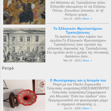
ἐπὶ θάλατταν εἰς Τραπεζοῦντα πόλιν
Ἑλληνίδα οἰκουμένην ἐν τῷ Εὐξείνῳ
Πόντῳ, Σινωπέων ἀποικίαν, ἐν τῇ
Κόλχων χώρᾳ....
Oct-14 - 2024 |
More ->
Το Ελληνικόν Φροντιστήριον
Τραπεζούντος
Τα εγκένια του νέου κτιρίου του
σχολίουΤο Ελληνικόν Φροντιστήριον
Τραπεζούντος ήταν σχολείο της
ελληνικής παροικίας της Τραπεζούντας.
Στο σχολείο αυτό η χρήση της ποντιακής
διαλέκτου ήταν...
Mar-24 - 2023 |
More ->
Ρετρό
Ο Φωνόγραφος και η Ιστορία του
Ρετρό με τον Παύλο Συμεωνίδη -
Τελευταίες αναρτήσειςΧΘΕΣΗΜΕΡΑΥΡΙΟ
- Τελευταίες αναρτήσειςΓραμμόφωνο
στο Μουσείο "Σπίτι του παιδιού" στον
ΠρομαχώναΑπό τον φωνόγραφο μέχρι
το σημερινό streaming, η...
Jun-21 - 2026 |
More ->