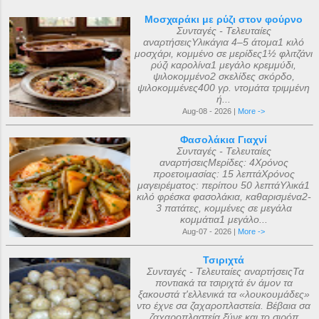
Μοσχαράκι με ρύζι στον φούρνο
Συνταγές - Τελευταίες
αναρτήσειςΥλικάγια 4–5 άτομα1 κιλό
μοσχάρι, κομμένο σε μερίδες1½ φλιτζάνι
ρύζι καρολίνα1 μεγάλο κρεμμύδι,
ψιλοκομμένο2 σκελίδες σκόρδο,
ψιλοκομμένες400 γρ. ντομάτα τριμμένη
ή...
Aug-08 - 2026 |
More ->
Φασολάκια Γιαχνί
Συνταγές - Τελευταίες
αναρτήσειςΜερίδες: 4Χρόνος
προετοιμασίας: 15 λεπτάΧρόνος
μαγειρέματος: περίπου 50 λεπτάΥλικά1
κιλό φρέσκα φασολάκια, καθαρισμένα2-
3 πατάτες, κομμένες σε μεγάλα
κομμάτια1 μεγάλο...
Aug-07 - 2026 |
More ->
Τσιριχτά
Συνταγές - Τελευταίες αναρτήσειςΤα
ποντιακά τα τσιριχτά έν άμον τα
ξακουστά τ'ελλενικά τα «λουκουμάδες»
ντο έχνε σα ζαχαροπλαστεία. Βέβαια σα
ζαχαροπλαστεία ξ̌ύνε και το σιρόπ