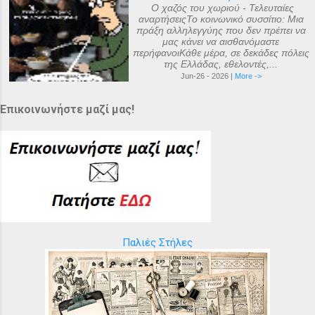
Ο χαζός του χωριού - Τελευταίες
αναρτήσειςΤο κοινωνικό συσσίτιο: Μια
πράξη αλληλεγγύης που δεν πρέπει να
μας κάνει να αισθανόμαστε
περήφανοιΚάθε μέρα, σε δεκάδες πόλεις
της Ελλάδας, εθελοντές,...
Jun-26 - 2026 |
More ->
Επικοινωνήστε μαζί μας!
Παλιές Στήλες