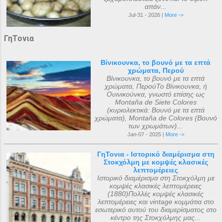
απάν...
Jul-31 - 2026 |
More ->
ΓηΤονια
Βίνικουνκα, το βουνό με τα επτά
χρώματα, Περού
Βίνικουνκα, το βουνό με τα επτά
χρώματα, ΠερούΤο Βίνικουνκα, ή
Ουινικούνκα, γνωστό επίσης ως
Montaña de Siete Colores
(κυριολεκτικά: Βουνό με τα επτά
χρώματα), Montaña de Colores (Βουνό
των χρωμάτων)...
Jan-07 - 2025 |
More ->
ΓηΤονια - Ιστορικό διαμέρισμα στη
Στοκχόλμη με κομψές κλασικές
λεπτομέρειες
Ιστορικό διαμέρισμα στη Στοκχόλμη με
κομψές κλασικές λεπτομέρειες
(1880)Πολλές κομψές κλασικές
λεπτομέρειες και vintage κομμάτια στο
εσωτερικό αυτού του διαμερίσματος στο
κέντρο της Στοκχόλμης μας...