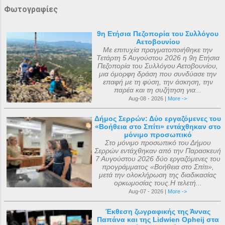
Φωτογραφίες
9η Ετήσια Πεζοπορία του Συλλόγου
Αετοβουνίου
Με επιτυχία πραγματοποιήθηκε την
Τετάρτη 5 Αυγούστου 2026 η 9η Ετήσια
Πεζοπορία του Συλλόγου Αετοβουνίου,
μια όμορφη δράση που συνδύασε την
επαφή με τη φύση, την άσκηση, την
παρέα και τη συζήτηση για...
Aug-08 - 2026 |
More ->
Δήμος Σερρών: Δύο εργαζόμενες του
«Βοήθεια στο Σπίτι» εντάχθηκαν στο
μόνιμο προσωπικό
Στο μόνιμο προσωπικό του Δήμου
Σερρών εντάχθηκαν από την Παρασκευή
7 Αυγούστου 2026 δύο εργαζόμενες του
προγράμματος «Βοήθεια στο Σπίτι»,
μετά την ολοκλήρωση της διαδικασίας
ορκωμοσίας τους.Η τελετή...
Aug-07 - 2026 |
More ->
Έκθεση ζωγραφικής της Άννας
Παπάνα και της Lidwien Opheij στα