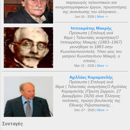
παραγωγός τηλεοπτικών και
κινηματογραφικών έργων, πρωτοπόρος
της ανανέωσης του ελληνικού...
Jun-16 - 2026 |
More ->
Ιπποκράτης Μακρής
Πρόσωπα | Επιλογή ανά
θέμα | Τελευταίες αναρτήσειςΟ
Ιπποκράτης Μακρής (1883–1967)
γεννήθηκε το 1883 στην
Κωνσταντινούπολη. Ήταν γιος του
γιατρού Κωνσταντίνου Μακρή, ο
οποίος...
Mar-15 - 2026 |
More ->
Αχιλλέας Καραμανλής
Πρόσωπα | Επιλογή ανά
θέμα | Τελευταίες αναρτήσειςΟ Αχιλλέας
Καραμανλής (Πρώτη Σερρών, 27
Δεκεμβρίου 1929) είναι Έλληνας
πολιτικός, πρώην βουλευτής της
Εθνικής Ριζοσπαστικής...
Dec-27 - 2025 |
More ->
Συνταγές