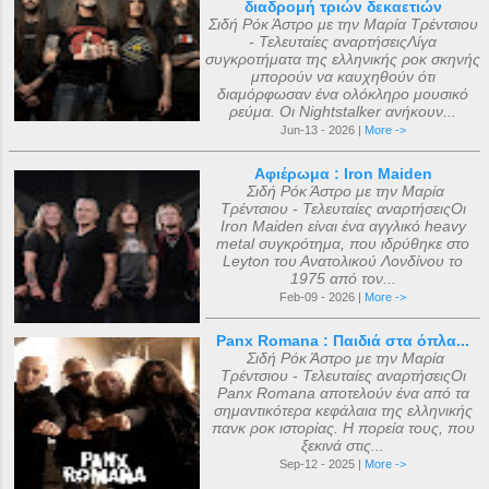
διαδρομή τριών δεκαετιών
Σιδή Ρόκ Άστρο με την Μαρία Τρέντσιου
- Τελευταίες αναρτήσειςΛίγα
συγκροτήματα της ελληνικής ροκ σκηνής
μπορούν να καυχηθούν ότι
διαμόρφωσαν ένα ολόκληρο μουσικό
ρεύμα. Οι Nightstalker ανήκουν...
Jun-13 - 2026 |
More ->
Αφιέρωμα : Iron Maiden
Σιδή Ρόκ Άστρο με την Μαρία
Τρέντσιου - Τελευταίες αναρτήσειςΟι
Iron Maiden είναι ένα αγγλικό heavy
metal συγκρότημα, που ιδρύθηκε στο
Leyton του Ανατολικού Λονδίνου το
1975 από τον...
Feb-09 - 2026 |
More ->
Panx Romana : Παιδιά στα όπλα...
Σιδή Ρόκ Άστρο με την Μαρία
Τρέντσιου - Τελευταίες αναρτήσειςΟι
Panx Romana αποτελούν ένα από τα
σημαντικότερα κεφάλαια της ελληνικής
πανκ ροκ ιστορίας. Η πορεία τους, που
ξεκινά στις...
Sep-12 - 2025 |
More ->