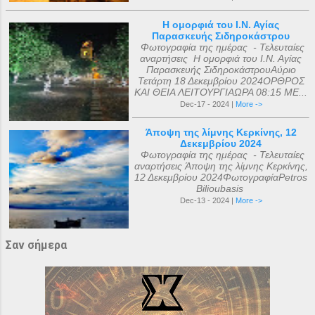
Η ομορφιά του Ι.Ν. Αγίας
Παρασκευής Σιδηροκάστρου
Φωτογραφία της ημέρας - Τελευταίες
αναρτήσεις Η ομορφιά του Ι.Ν. Αγίας
Παρασκευής ΣιδηροκάστρουΑύριο
Τετάρτη 18 Δεκεμβρίου 2024ΟΡΘΡΟΣ
ΚΑΙ ΘΕΙΑ ΛΕΙΤΟΥΡΓΙΑΩΡΑ 08:15 ΜΕ...
Dec-17 - 2024 |
More ->
Άποψη της λίμνης Κερκίνης, 12
Δεκεμβρίου 2024
Φωτογραφία της ημέρας - Τελευταίες
αναρτήσεις Άποψη της λίμνης Κερκίνης,
12 Δεκεμβρίου 2024ΦωτογραφίαPetros
Bilioubasis
Dec-13 - 2024 |
More ->
Σαν σήμερα