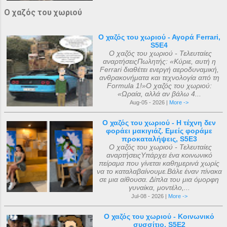
Ο χαζός του χωριού
Ο χαζός του χωριού - Αγορά Ferrari,
S5E4
Ο χαζός του χωριού - Τελευταίες
αναρτήσειςΠωλητής: «Κύριε, αυτή η
Ferrari διαθέτει ενεργή αεροδυναμική,
ανθρακονήματα και τεχνολογία από τη
Formula 1!»Ο χαζός του χωριού:
«Ωραία, αλλά αν βάλω 4...
Aug-05 - 2026 |
More ->
Ο χαζός του χωριού - Η τέχνη δεν
φοράει μακιγιάζ. Εμείς φοράμε
προκαταλήψεις, S5E3
Ο χαζός του χωριού - Τελευταίες
αναρτήσειςΥπάρχει ένα κοινωνικό
πείραμα που γίνεται καθημερινά χωρίς
να το καταλαβαίνουμε.Βάλε έναν πίνακα
σε μια αίθουσα. Δίπλα του μια όμορφη
γυναίκα, μοντέλο,...
Jul-08 - 2026 |
More ->
Ο χαζός του χωριού - Κοινωνικό
συσσίτιο, S5E2