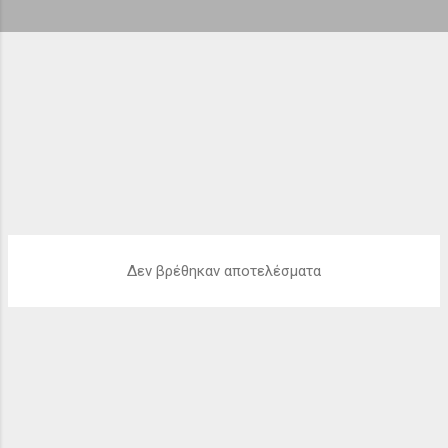
ή
σ
ε
ι
ς
Δεν βρέθηκαν αποτελέσματα