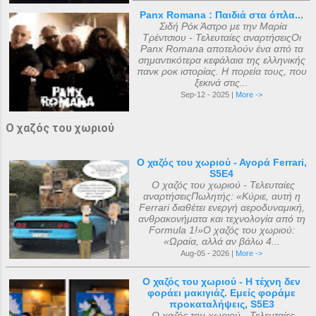
Panx Romana : Παιδιά στα όπλα...
Σιδή Ρόκ Άστρο με την Μαρία
Τρέντσιου - Τελευταίες αναρτήσειςΟι
Panx Romana αποτελούν ένα από τα
σημαντικότερα κεφάλαια της ελληνικής
πανκ ροκ ιστορίας. Η πορεία τους, που
ξεκινά στις...
Sep-12 - 2025 |
More ->
Ο χαζός του χωριού
Ο χαζός του χωριού - Αγορά Ferrari,
S5E4
Ο χαζός του χωριού - Τελευταίες
αναρτήσειςΠωλητής: «Κύριε, αυτή η
Ferrari διαθέτει ενεργή αεροδυναμική,
ανθρακονήματα και τεχνολογία από τη
Formula 1!»Ο χαζός του χωριού:
«Ωραία, αλλά αν βάλω 4...
Aug-05 - 2026 |
More ->
Ο χαζός του χωριού - Η τέχνη δεν
φοράει μακιγιάζ. Εμείς φοράμε
προκαταλήψεις, S5E3
Ο χαζός του χωριού - Τελευταίες