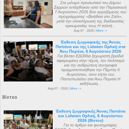
Στο μόνιμο προσωπικό του Δήμου
Σερρών εντάχθηκαν από την Παρασκευή
7 Αυγούστου 2026 δύο εργαζόμενες του
προγράμματος «Βοήθεια στο Σπίτι»,
μετά την ολοκλήρωση της διαδικασίας
ορκωμοσίας τους.Η τελετή...
Aug-07 - 2026 |
More ->
Έκθεση ζωγραφικής της Άννας
Παπάνα και της Lidwien Opheij στα
Άνω Πορόια, 6 Αυγούστου 2026
Για βίντεο ΕΔΩΜια ξεχωριστή βραδιά
αφιερωμένη στην τέχνη, τον πολιτισμό
και την ανθρώπινη συντροφιά
πραγματοποιήθηκε την Πέμπτη 6
Αυγούστου, στον κήπο του
Παντοπωλείου στα Άνω Πορόια.Η
εκδήλωση...
Aug-07 - 2026 |
More ->
Βίντεο
Έκθεση ζωγραφικής Άννας Παπάνα
και Lidwien Opheij, 6 Αυγούστου
2026 (Βίντεο)
Για το άρθρο και φωτογραφίες