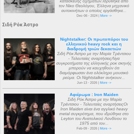
κατασκευής οχημάτων.Ιδρύθηκε από
τον Νίκο Θεολόγου, Έλληνα μηχανικό
αυτοκινήτων ο οποίος εργάσθηκε...
Dec-06 - 2024 |
More ->
Σιδή Ρόκ Άστρο
Nightstalker: Οι πρωτοπόροι του
ελληνικού heavy rock και η
διαδρομή τριών δεκαετιών
Σιδή Ρόκ Άστρο με την Μαρία Τρέντσιου
- Τελευταίες αναρτήσειςΛίγα
συγκροτήματα της ελληνικής ροκ σκηνής
μπορούν να καυχηθούν ότι
διαμόρφωσαν ένα ολόκληρο μουσικό
ρεύμα. Οι Nightstalker ανήκουν...
Jun-13 - 2026 |
More ->
Αφιέρωμα : Iron Maiden
Σιδή Ρόκ Άστρο με την Μαρία
Τρέντσιου - Τελευταίες αναρτήσειςΟι
Iron Maiden είναι ένα αγγλικό heavy
metal συγκρότημα, που ιδρύθηκε στο
Leyton του Ανατολικού Λονδίνου το
1975 από τον...
Feb-09 - 2026 |
More ->