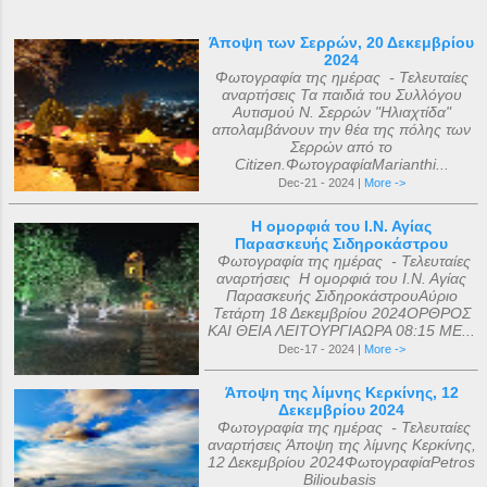
Άποψη των Σερρών, 20 Δεκεμβρίου
2024
Φωτογραφία της ημέρας - Τελευταίες
αναρτήσεις Τα παιδιά του Συλλόγου
Αυτισμού Ν. Σερρών "Ηλιαχτίδα"
απολαμβάνουν την θέα της πόλης των
Σερρών από το
Citizen.ΦωτογραφίαMarianthi...
Dec-21 - 2024 |
More ->
Η ομορφιά του Ι.Ν. Αγίας
Παρασκευής Σιδηροκάστρου
Φωτογραφία της ημέρας - Τελευταίες
αναρτήσεις Η ομορφιά του Ι.Ν. Αγίας
Παρασκευής ΣιδηροκάστρουΑύριο
Τετάρτη 18 Δεκεμβρίου 2024ΟΡΘΡΟΣ
ΚΑΙ ΘΕΙΑ ΛΕΙΤΟΥΡΓΙΑΩΡΑ 08:15 ΜΕ...
Dec-17 - 2024 |
More ->
Άποψη της λίμνης Κερκίνης, 12
Δεκεμβρίου 2024
Φωτογραφία της ημέρας - Τελευταίες
αναρτήσεις Άποψη της λίμνης Κερκίνης,
12 Δεκεμβρίου 2024ΦωτογραφίαPetros
Bilioubasis