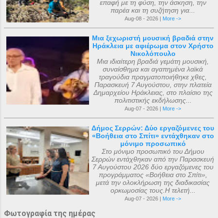
επαφή με τη φύση, την άσκηση, την
παρέα και τη συζήτηση για...
Aug-08 - 2026 |
More ->
Μια ξεχωριστή μουσική βραδιά στην
Ηράκλεια με αφιέρωμα στον Χρήστο
Νικολόπουλο
Μια ιδιαίτερη βραδιά γεμάτη μουσική,
συναίσθημα και αγαπημένα λαϊκά
τραγούδια πραγματοποιήθηκε χθες,
Παρασκευή 7 Αυγούστου, στην πλατεία
Δημαρχείου Ηράκλειας, στο πλαίσιο της
πολιτιστικής εκδήλωσης...
Aug-07 - 2026 |
More ->
Δήμος Σερρών: Δύο εργαζόμενες του
«Βοήθεια στο Σπίτι» εντάχθηκαν στο
μόνιμο προσωπικό
Στο μόνιμο προσωπικό του Δήμου
Σερρών εντάχθηκαν από την Παρασκευή
7 Αυγούστου 2026 δύο εργαζόμενες του
προγράμματος «Βοήθεια στο Σπίτι»,
μετά την ολοκλήρωση της διαδικασίας
ορκωμοσίας τους.Η τελετή...
Aug-07 - 2026 |
More ->
Φωτογραφία της ημέρας