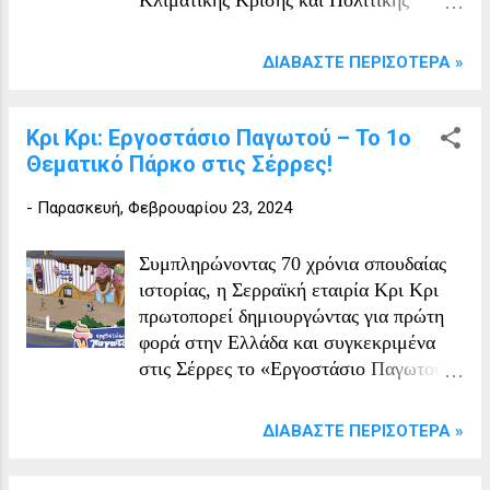
Προστασίας με οδηγίες προστασίας για
ασφαλή μετακίνηση κατά τη χειμερινή
ΔΙΑΒΆΣΤΕ ΠΕΡΙΣΌΤΕΡΑ »
περίοδο, με ταυτόχρονη διερμηνεία στη
νοηματική γλώσσα.
Κρι Κρι: Εργοστάσιο Παγωτού – Το 1ο
Θεματικό Πάρκο στις Σέρρες!
-
Παρασκευή, Φεβρουαρίου 23, 2024
Συμπληρώνοντας 70 χρόνια σπουδαίας
ιστορίας, η Σερραϊκή εταιρία Κρι Κρι
πρωτοπορεί δημιουργώντας για πρώτη
φορά στην Ελλάδα και συγκεκριμένα
στις Σέρρες το «Εργοστάσιο Παγωτού»,
ένα μοναδικό και σύγχρονο Θεματικό
Πάρκο εκπαιδευτικού και ψυχαγωγικού
ΔΙΑΒΆΣΤΕ ΠΕΡΙΣΌΤΕΡΑ »
χαρακτήρα! Ένας ειδικά σχεδιασμένος
χώρος 2.000 τ.μ, τμήμα ενός καθαρά