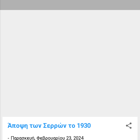
ή
σ
ε
ι
ς
Άποψη των Σερρών το 1930
-
Παρασκευή, Φεβρουαρίου 23, 2024