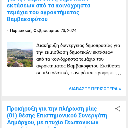
εκτάσεων από τα κοινόχρηστα
τεμάχια του αγροκτήματος
Βαμβακοφύτου
-
Παρασκευή, Φεβρουαρίου 23, 2024
Διακήρυξη διενέργειας δημοπρασίας για
την εκμίσθωση δημοτικών εκτάσεων
από τα κοινόχρηστα τεμάχια του
αγροκτήματος Βαμβακοφύτου Εκτίθεται
σε πλειοδοτικό, φανερό και προφορικό
διαγωνισμό η εκμίσθωση των παρακάτω
κοινόχρηστων τεμαχίων του
ΔΙΑΒΆΣΤΕ ΠΕΡΙΣΌΤΕΡΑ »
αγροκτήματος Βαμβακοφύτου: – υπ’
αριθμ. 218, 223, 224, 225, 226
κοινόχρηστων τεμαχίων , – υπ’ αριθμ.
Προκήρυξη για την πλήρωση μίας
18, 19, 20, 21, 22, 23, 24, 25, 26 και 27
(01) θέσης Επιστημονικού Συνεργάτη
τμημάτων από το υπ’ αριθμ. 474
Δημάρχου, με πτυχίο Γεωπονικών
κοινόχρηστο τεμάχιο, – υπ’ αριθμ. 1, 9,