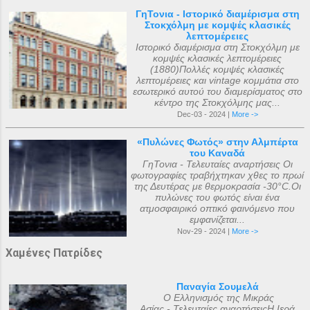
ΓηΤονια - Ιστορικό διαμέρισμα στη
Στοκχόλμη με κομψές κλασικές
λεπτομέρειες
Ιστορικό διαμέρισμα στη Στοκχόλμη με
κομψές κλασικές λεπτομέρειες
(1880)Πολλές κομψές κλασικές
λεπτομέρειες και vintage κομμάτια στο
εσωτερικό αυτού του διαμερίσματος στο
κέντρο της Στοκχόλμης μας...
Dec-03 - 2024 |
More ->
«Πυλώνες Φωτός» στην Αλμπέρτα
του Καναδά
ΓηΤονια - Τελευταίες αναρτήσεις Οι
φωτογραφίες τραβήχτηκαν χθες το πρωί
της Δευτέρας με θερμοκρασία -30°C.Οι
πυλώνες του φωτός είναι ένα
ατμοσφαιρικό οπτικό φαινόμενο που
εμφανίζεται...
Nov-29 - 2024 |
More ->
Χαμένες Πατρίδες
Παναγία Σουμελά
Ο Ελληνισμός της Μικράς
Ασίας - Τελευταίες αναρτήσειςΗ Ιερά