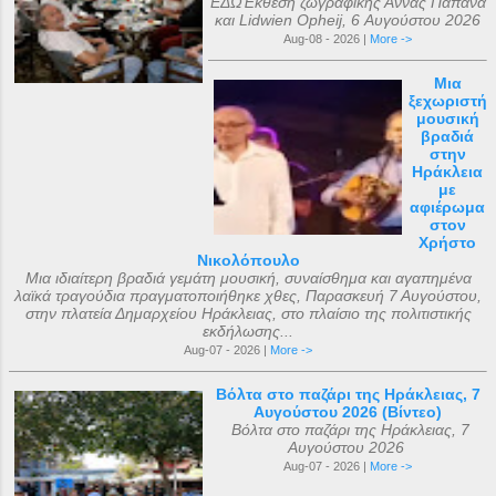
ΕΔΩΈκθεση ζωγραφικής Άννας Παπάνα
και Lidwien Opheij, 6 Αυγούστου 2026
Aug-08 - 2026 |
More ->
Μια
ξεχωριστή
μουσική
βραδιά
στην
Ηράκλεια
με
αφιέρωμα
στον
Χρήστο
Νικολόπουλο
Μια ιδιαίτερη βραδιά γεμάτη μουσική, συναίσθημα και αγαπημένα
λαϊκά τραγούδια πραγματοποιήθηκε χθες, Παρασκευή 7 Αυγούστου,
στην πλατεία Δημαρχείου Ηράκλειας, στο πλαίσιο της πολιτιστικής
εκδήλωσης...
Aug-07 - 2026 |
More ->
Βόλτα στο παζάρι της Ηράκλειας, 7
Αυγούστου 2026 (Βίντεο)
Βόλτα στο παζάρι της Ηράκλειας, 7
Αυγούστου 2026
Aug-07 - 2026 |
More ->