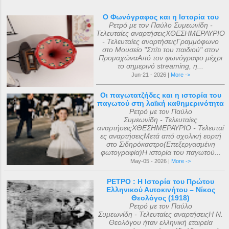
Ο Φωνόγραφος και η Ιστορία του
Ρετρό με τον Παύλο Συμεωνίδη -
Τελευταίες αναρτήσειςΧΘΕΣΗΜΕΡΑΥΡΙΟ
- Τελευταίες αναρτήσειςΓραμμόφωνο
στο Μουσείο "Σπίτι του παιδιού" στον
ΠρομαχώναΑπό τον φωνόγραφο μέχρι
το σημερινό streaming, η...
Jun-21 - 2026 |
More ->
Οι παγωτατζήδες και η ιστορία του
παγωτού στη λαϊκή καθημερινότητα
Ρετρό με τον Παύλο
Συμεωνίδη - Τελευταίες
αναρτήσειςΧΘΕΣΗΜΕΡΑΥΡΙΟ - Τελευταί
ες αναρτήσειςΜετά από σχολική εορτή
στο Σιδηρόκαστρο(Επεξεργασμένη
φωτογραφία)Η ιστορία του παγωτού...
May-05 - 2026 |
More ->
ΡΕΤΡΟ : Η Ιστορία του Πρώτου
Ελληνικού Αυτοκινήτου – Νίκος
Θεολόγος (1918)
Ρετρό με τον Παύλο
Συμεωνίδη - Τελευταίες αναρτήσειςΗ Ν.
Θεολόγου ήταν ελληνική εταιρεία