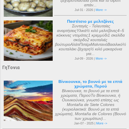
ζαχαροπλαστεία ξ̌ύνε και το σιρόπ
απάν...
Jul-31 - 2026 |
More ->
Παστίτσιο με μελιτζάνες
Συνταγές - Τελευταίες
αναρτήσειςΥλικά½ κιλό μελιτζάνες4–5
κόκκινες ντομάτες1 κρεμμύδι1 σκελίδα
σκόρδο2 κουταλιές
βούτυροΑλάτιΠιπέριΜαϊντανόΒασιλικό½
κουταλάκι ζάχαρη½ κιλό μακαρόνια
για...
Jul-09 - 2026 |
More ->
ΓηΤονια
Βίνικουνκα, το βουνό με τα επτά
χρώματα, Περού
Βίνικουνκα, το βουνό με τα επτά
χρώματα, ΠερούΤο Βίνικουνκα, ή
Ουινικούνκα, γνωστό επίσης ως
Montaña de Siete Colores
(κυριολεκτικά: Βουνό με τα επτά
χρώματα), Montaña de Colores (Βουνό
των χρωμάτων)...
Jan-07 - 2025 |
More ->