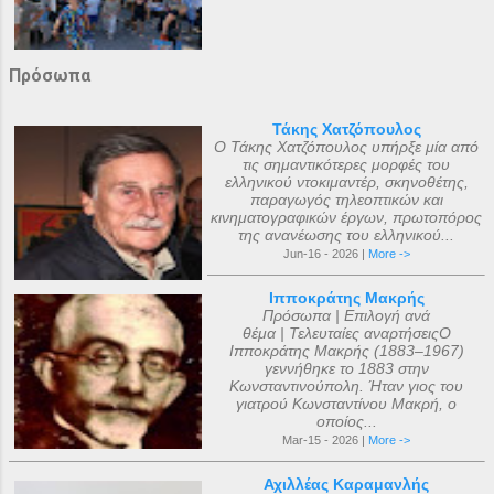
Πρόσωπα
Τάκης Χατζόπουλος
Ο Τάκης Χατζόπουλος υπήρξε μία από
τις σημαντικότερες μορφές του
ελληνικού ντοκιμαντέρ, σκηνοθέτης,
παραγωγός τηλεοπτικών και
κινηματογραφικών έργων, πρωτοπόρος
της ανανέωσης του ελληνικού...
Jun-16 - 2026 |
More ->
Ιπποκράτης Μακρής
Πρόσωπα | Επιλογή ανά
θέμα | Τελευταίες αναρτήσειςΟ
Ιπποκράτης Μακρής (1883–1967)
γεννήθηκε το 1883 στην
Κωνσταντινούπολη. Ήταν γιος του
γιατρού Κωνσταντίνου Μακρή, ο
οποίος...
Mar-15 - 2026 |
More ->
Αχιλλέας Καραμανλής