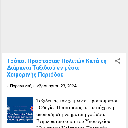
τρέχουσας δημοτικής περιόδου, για την
επικουρία του Δημάρχου κατά την
άσκηση των καθηκόντων του. Ο
ανωτέρω θα υπόκειται στην ιεραρχική
εξάρτηση του Δημάρχου και θα ασκεί
καθήκοντα επιτελικά χωρίς
αποφασιστικές αρμοδιότητες
οιασδήποτε μορφής. Κάθε
ενδιαφερόμενος/νη καλείται να
Τρόποι Προστασίας Πολιτών Κατά τη
υποβάλλει στο Δήμο Σιντικής (γραφείο
Διάρκεια Ταξιδιού εν μέσω
Προσωπικού) εντός ημερολογιακού
Χειμερινής Περιόδου
επταημέρου, το οποίο αρχίζει από την
επόμενη ημέρα δημοσίευσης της
-
Παρασκευή, Φεβρουαρίου 23, 2024
παρούσας απόφασης στον τύπο, κατά τις
εργάσιμες ημέρες και ώρες, τα
Ταξιδεύεις τον χειμώνα; Προετοιμάσου
παρακάτω δικαιολογητικά: Αίτηση
| Οδηγίες Προστασίας με ταυτόχρονη
Συμμετοχής ( δίδεται από την υπηρεσία)
απόδοση στη νοηματική γλώσσα.
Αντίγραφο των δύο όψεων του...
Ενημερωτικό σποτ του Υπουργείου
Κλιματικής Κρίσης και Πολιτικής