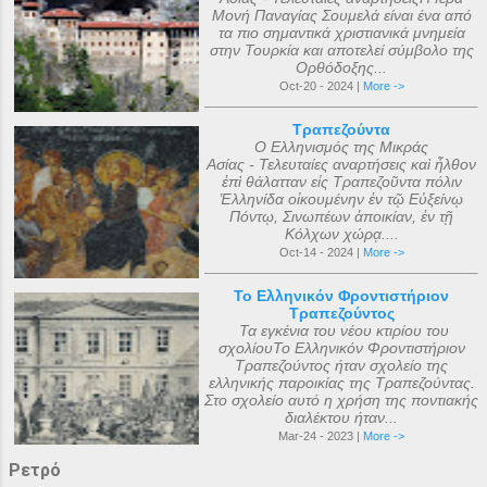
Μονή Παναγίας Σουμελά είναι ένα από
τα πιο σημαντικά χριστιανικά μνημεία
στην Τουρκία και αποτελεί σύμβολο της
Ορθόδοξης...
Oct-20 - 2024 |
More ->
Τραπεζούντα
Ο Ελληνισμός της Μικράς
Ασίας - Τελευταίες αναρτήσεις καὶ ἦλθον
ἐπὶ θάλατταν εἰς Τραπεζοῦντα πόλιν
Ἑλληνίδα οἰκουμένην ἐν τῷ Εὐξείνῳ
Πόντῳ, Σινωπέων ἀποικίαν, ἐν τῇ
Κόλχων χώρᾳ....
Oct-14 - 2024 |
More ->
Το Ελληνικόν Φροντιστήριον
Τραπεζούντος
Τα εγκένια του νέου κτιρίου του
σχολίουΤο Ελληνικόν Φροντιστήριον
Τραπεζούντος ήταν σχολείο της
ελληνικής παροικίας της Τραπεζούντας.
Στο σχολείο αυτό η χρήση της ποντιακής
διαλέκτου ήταν...
Mar-24 - 2023 |
More ->
Ρετρό