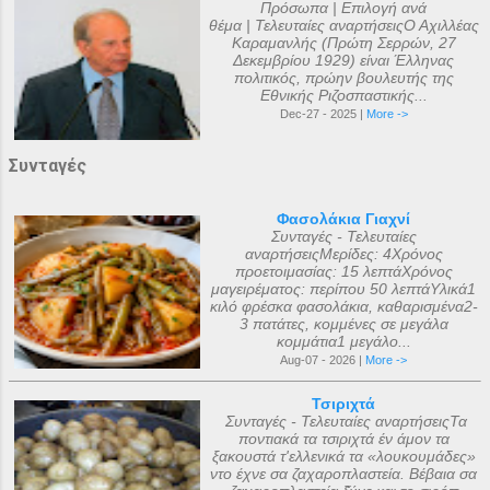
Πρόσωπα | Επιλογή ανά
θέμα | Τελευταίες αναρτήσειςΟ Αχιλλέας
Καραμανλής (Πρώτη Σερρών, 27
Δεκεμβρίου 1929) είναι Έλληνας
πολιτικός, πρώην βουλευτής της
Εθνικής Ριζοσπαστικής...
Dec-27 - 2025 |
More ->
Συνταγές
Φασολάκια Γιαχνί
Συνταγές - Τελευταίες
αναρτήσειςΜερίδες: 4Χρόνος
προετοιμασίας: 15 λεπτάΧρόνος
μαγειρέματος: περίπου 50 λεπτάΥλικά1
κιλό φρέσκα φασολάκια, καθαρισμένα2-
3 πατάτες, κομμένες σε μεγάλα
κομμάτια1 μεγάλο...
Aug-07 - 2026 |
More ->
Τσιριχτά
Συνταγές - Τελευταίες αναρτήσειςΤα
ποντιακά τα τσιριχτά έν άμον τα
ξακουστά τ'ελλενικά τα «λουκουμάδες»
ντο έχνε σα ζαχαροπλαστεία. Βέβαια σα