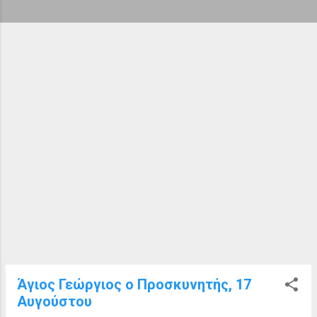
ή
σ
ε
ι
ς
Άγιος Γεώργιος ο Προσκυνητής, 17
Αυγούστου