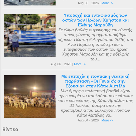
Aug-06 - 2026 |
More ->
Υποδοχή και ενταφιασμός των
οστών των Ηρώων Χρήστου και
Ελένης Μαρούδη
Σε κλίμα βαθιάς συγκίνησης και εθνικής
υπερηφάνειας πραγματοποιήθηκε
σήμερα, Πέμπτη 6 Αυγούστου 2026, στα
Άνω Πορόια η υποδοχή και ο
ενταφιασμός των οστών του ήρωα
Χρήστου Μαρούδη και της αδελφής
του...
Aug-06 - 2026 |
More ->
Με επιτυχία η ποντιακή θεατρική
παράσταση «Οι Γυναίκ’ς σην
Εξουσία» στην Κάτω Αμπέλα
Μια όμορφη πολιτιστική βραδιά είχαν
την ευκαιρία να απολαύσουν οι κάτοικοι
και οι επισκέπτες της Κάτω Αμπέλας στις
31 Ιουλίου, ύστερα από την
πρωτοβουλία του Συλλόγου Ποντίων
Κάτω Αμπέλας να...
Aug-04 - 2026 |
More ->
Βίντεο