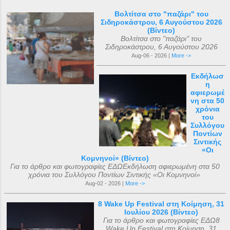
Βολτίτσα στο "παζάρι" του
Σιδηροκάστρου, 6 Αυγούστου 2026
(Βίντεο)
Βολτίτσα στο "παζάρι" του
Σιδηροκάστρου, 6 Αυγούστου 2026
Aug-06 - 2026 |
More ->
Εκδήλωσ
η
αφιερωμέ
νη στα 50
χρόνια
του
Συλλόγου
Ποντίων
Σιντικής
«Οι
Κομνηνοί» (Βίντεο)
Για το άρθρο και φωτογραφίες ΕΔΩΕκδήλωση αφιερωμένη στα 50
χρόνια του Συλλόγου Ποντίων Σιντικής «Οι Κομνηνοί»
Aug-02 - 2026 |
More ->
8 Wake Up Festival στη Κοίμηση, 31
Ιουλίου 2026 (Βίντεο)
Για το άρθρο και φωτογραφίες ΕΔΩ8
Wake Up Festival στη Κοίμηση, 31