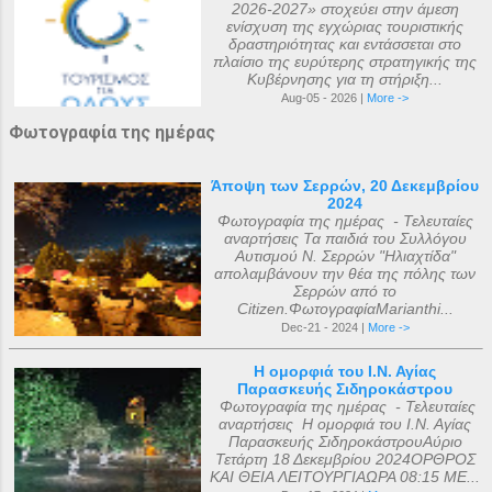
2026-2027» στοχεύει στην άμεση
ενίσχυση της εγχώριας τουριστικής
δραστηριότητας και εντάσσεται στο
πλαίσιο της ευρύτερης στρατηγικής της
Κυβέρνησης για τη στήριξη...
Aug-05 - 2026 |
More ->
Φωτογραφία της ημέρας
Άποψη των Σερρών, 20 Δεκεμβρίου
2024
Φωτογραφία της ημέρας - Τελευταίες
αναρτήσεις Τα παιδιά του Συλλόγου
Αυτισμού Ν. Σερρών "Ηλιαχτίδα"
απολαμβάνουν την θέα της πόλης των
Σερρών από το
Citizen.ΦωτογραφίαMarianthi...
Dec-21 - 2024 |
More ->
Η ομορφιά του Ι.Ν. Αγίας
Παρασκευής Σιδηροκάστρου
Φωτογραφία της ημέρας - Τελευταίες
αναρτήσεις Η ομορφιά του Ι.Ν. Αγίας
Παρασκευής ΣιδηροκάστρουΑύριο
Τετάρτη 18 Δεκεμβρίου 2024ΟΡΘΡΟΣ
ΚΑΙ ΘΕΙΑ ΛΕΙΤΟΥΡΓΙΑΩΡΑ 08:15 ΜΕ...