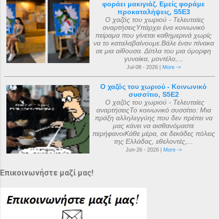
φοράει μακιγιάζ. Εμείς φοράμε
προκαταλήψεις, S5E3
Ο χαζός του χωριού - Τελευταίες
αναρτήσειςΥπάρχει ένα κοινωνικό
πείραμα που γίνεται καθημερινά χωρίς
να το καταλαβαίνουμε.Βάλε έναν πίνακα
σε μια αίθουσα. Δίπλα του μια όμορφη
γυναίκα, μοντέλο,...
Jul-08 - 2026 |
More ->
Ο χαζός του χωριού - Κοινωνικό
συσσίτιο, S5E2
Ο χαζός του χωριού - Τελευταίες
αναρτήσειςΤο κοινωνικό συσσίτιο: Μια
πράξη αλληλεγγύης που δεν πρέπει να
μας κάνει να αισθανόμαστε
περήφανοιΚάθε μέρα, σε δεκάδες πόλεις
της Ελλάδας, εθελοντές,...
Jun-26 - 2026 |
More ->
Επικοινωνήστε μαζί μας!