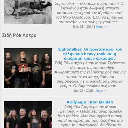
Συμεωνίδη - Τελευταίες αναρτήσειςΗ Ν.
Θεολόγου ήταν ελληνική εταιρεία
κατασκευής οχημάτων.Ιδρύθηκε από
τον Νίκο Θεολόγου, Έλληνα μηχανικό
αυτοκινήτων ο οποίος εργάσθηκε...
Dec-06 - 2024 |
More ->
Σιδή Ρόκ Άστρο
Nightstalker: Οι πρωτοπόροι του
ελληνικού heavy rock και η
διαδρομή τριών δεκαετιών
Σιδή Ρόκ Άστρο με την Μαρία Τρέντσιου
- Τελευταίες αναρτήσειςΛίγα
συγκροτήματα της ελληνικής ροκ σκηνής
μπορούν να καυχηθούν ότι
διαμόρφωσαν ένα ολόκληρο μουσικό
ρεύμα. Οι Nightstalker ανήκουν...
Jun-13 - 2026 |
More ->
Αφιέρωμα : Iron Maiden
Σιδή Ρόκ Άστρο με την Μαρία
Τρέντσιου - Τελευταίες αναρτήσειςΟι
Iron Maiden είναι ένα αγγλικό heavy
metal συγκρότημα, που ιδρύθηκε στο
Leyton του Ανατολικού Λονδίνου το