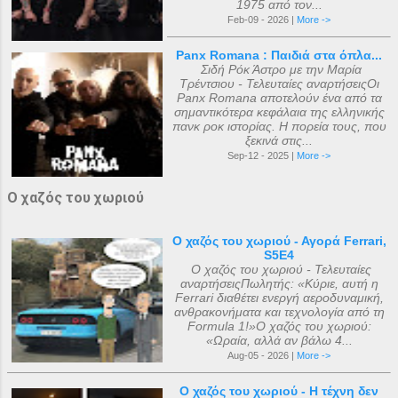
1975 από τον...
Feb-09 - 2026 |
More ->
Panx Romana : Παιδιά στα όπλα...
Σιδή Ρόκ Άστρο με την Μαρία
Τρέντσιου - Τελευταίες αναρτήσειςΟι
Panx Romana αποτελούν ένα από τα
σημαντικότερα κεφάλαια της ελληνικής
πανκ ροκ ιστορίας. Η πορεία τους, που
ξεκινά στις...
Sep-12 - 2025 |
More ->
Ο χαζός του χωριού
Ο χαζός του χωριού - Αγορά Ferrari,
S5E4
Ο χαζός του χωριού - Τελευταίες
αναρτήσειςΠωλητής: «Κύριε, αυτή η
Ferrari διαθέτει ενεργή αεροδυναμική,
ανθρακονήματα και τεχνολογία από τη
Formula 1!»Ο χαζός του χωριού:
«Ωραία, αλλά αν βάλω 4...
Aug-05 - 2026 |
More ->
Ο χαζός του χωριού - Η τέχνη δεν