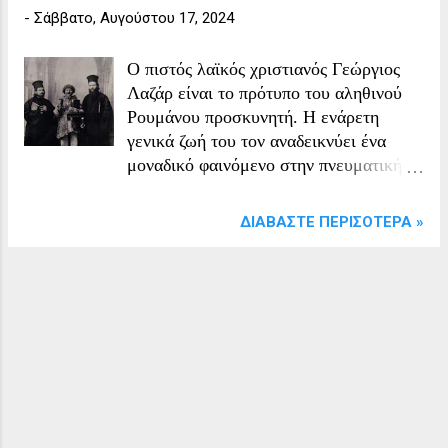
-
Σάββατο, Αυγούστου 17, 2024
Ο πιστός λαϊκός χριστιανός Γεώργιος
Λαζάρ είναι το πρότυπο του αληθινού
Ρουμάνου προσκυνητή. Η ενάρετη
γενικά ζωή του τον αναδεικνύει ένα
μοναδικό φαινόμενο στην πνευματική
ζωή της Εκκλησίας μας κατά την
τελευταία αυτή εκατονταετηρίδα. Ο
ΔΙΑΒΆΣΤΕ ΠΕΡΙΣΌΤΕΡΑ »
γέρο-Γεώργιος Λαζάρ, όπως λέγεται
μέχρι σήμερα, γεννήθηκε στην
κοινότητα Σουγκάγκ της επαρχίας
Άλμπα το έτος 1846 μ.Χ. Όταν ήταν 24
ετών, οι γονείς του τον νύμφευσαν και
τον άφησαν κληρονόμο της περιουσίας
των. Και έζησε με την γυναίκα του
περίπου 20 χρόνια, αφού ευλογήθηκε
από τον Θεό με πέντε παιδιά. Ζούσε