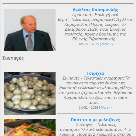
Αχιλλέας Καραμανλής
Πρόσωπα | Επιλογή ανά
θέμα | Τελευταίες αναρτήσειςΟ Αχιλλέας
Καραμανλής (Πρώτη Σερρών, 27
Δεκεμβρίου 1929) είναι Έλληνας
πολιτικός, πρώην βουλευτής της
Εθνικής Ριζοσπαστικής...
Dec-27 - 2025 |
More ->
Συνταγές
Τσιριχτά
Συνταγές - Τελευταίες αναρτήσειςΤα
ποντιακά τα τσιριχτά έν άμον τα
ξακουστά τ'ελλενικά τα «λουκουμάδες»
ντο έχνε σα ζαχαροπλαστεία. Βέβαια σα
ζαχαροπλαστεία ξ̌ύνε και το σιρόπ
απάν...
Jul-31 - 2026 |
More ->
Παστίτσιο με μελιτζάνες
Συνταγές - Τελευταίες
αναρτήσειςΥλικά½ κιλό μελιτζάνες4–5
κόκκινες ντομάτες1 κρεμμύδι1 σκελίδα