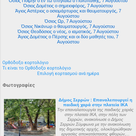
Όσιος Ποίμην ο εν τω σπηλαίω ο Πολύπαθης, 7 Αυγούστου
Όσιος Δομέτιος ο σημειοφόρος, 7 Αυγούστου
Άγιος Αστέριος ο οσιομάρτυρας και θαυματουργός, 7
Αυγούστου
Όσιος Ωρ, 7 Αυγούστου
Όσιος Νικάνωρ ο θαυματουργός, 7 Αυγούστου
Όσιος Θεοδόσιος ο νέος, ο ιαματικός, 7 Αυγούστου
Άγιος Δομέτιος ο Πέρσης και οι δύο μαθητές του, 7
Αυγούστου
Ορθόδοξο εορτολόγιο
Τι είναι το Ορθόδοξο εορτολόγιο
Επιλογή εορτασμού ανά ημέρα
Φωτογραφίες
Δήμος Σερρών : Επαναλειτουργεί η
παιδική χαρά στην πλατεία ΙΚΑ
Την επαναλειτουργία της παιδικής χαράς
στην πλατεία ΙΚΑ, στην πόλη των
Σερρών, ανακοίνωσε ο Δήμος
Σερρών.Σύμφωνα με την ανακοίνωση
της δημοτικής αρχής, ολοκληρώθηκαν
εργασίες αποκατάστασης φθορών,...