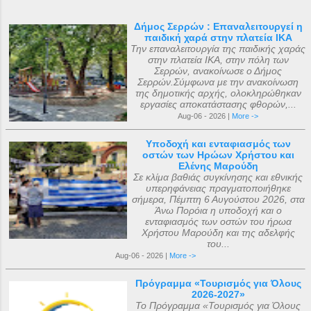
Δήμος Σερρών : Επαναλειτουργεί η
παιδική χαρά στην πλατεία ΙΚΑ
Την επαναλειτουργία της παιδικής χαράς
στην πλατεία ΙΚΑ, στην πόλη των
Σερρών, ανακοίνωσε ο Δήμος
Σερρών.Σύμφωνα με την ανακοίνωση
της δημοτικής αρχής, ολοκληρώθηκαν
εργασίες αποκατάστασης φθορών,...
Aug-06 - 2026 |
More ->
Υποδοχή και ενταφιασμός των
οστών των Ηρώων Χρήστου και
Ελένης Μαρούδη
Σε κλίμα βαθιάς συγκίνησης και εθνικής
υπερηφάνειας πραγματοποιήθηκε
σήμερα, Πέμπτη 6 Αυγούστου 2026, στα
Άνω Πορόια η υποδοχή και ο
ενταφιασμός των οστών του ήρωα
Χρήστου Μαρούδη και της αδελφής
του...
Aug-06 - 2026 |
More ->
Πρόγραμμα «Τουρισμός για Όλους
2026-2027»
Το Πρόγραμμα «Τουρισμός για Όλους