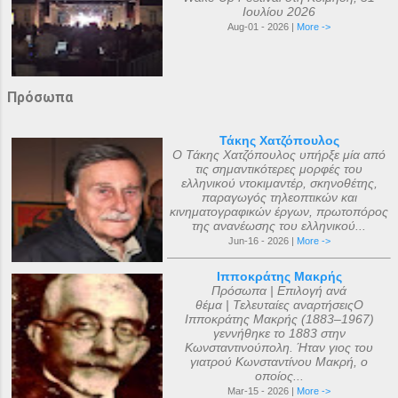
Ιουλίου 2026
Aug-01 - 2026 |
More ->
Πρόσωπα
Τάκης Χατζόπουλος
Ο Τάκης Χατζόπουλος υπήρξε μία από
τις σημαντικότερες μορφές του
ελληνικού ντοκιμαντέρ, σκηνοθέτης,
παραγωγός τηλεοπτικών και
κινηματογραφικών έργων, πρωτοπόρος
της ανανέωσης του ελληνικού...
Jun-16 - 2026 |
More ->
Ιπποκράτης Μακρής
Πρόσωπα | Επιλογή ανά
θέμα | Τελευταίες αναρτήσειςΟ
Ιπποκράτης Μακρής (1883–1967)
γεννήθηκε το 1883 στην
Κωνσταντινούπολη. Ήταν γιος του
γιατρού Κωνσταντίνου Μακρή, ο
οποίος...
Mar-15 - 2026 |
More ->