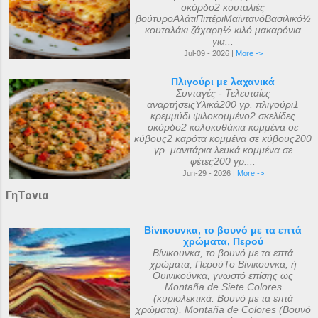
σκόρδο2 κουταλιές
βούτυροΑλάτιΠιπέριΜαϊντανόΒασιλικό½
κουταλάκι ζάχαρη½ κιλό μακαρόνια
για...
Jul-09 - 2026 |
More ->
Πλιγούρι με λαχανικά
Συνταγές - Τελευταίες
αναρτήσειςΥλικά200 γρ. πλιγούρι1
κρεμμύδι ψιλοκομμένο2 σκελίδες
σκόρδο2 κολοκυθάκια κομμένα σε
κύβους2 καρότα κομμένα σε κύβους200
γρ. μανιτάρια λευκά κομμένα σε
φέτες200 γρ....
Jun-29 - 2026 |
More ->
ΓηΤονια
Βίνικουνκα, το βουνό με τα επτά
χρώματα, Περού
Βίνικουνκα, το βουνό με τα επτά
χρώματα, ΠερούΤο Βίνικουνκα, ή
Ουινικούνκα, γνωστό επίσης ως
Montaña de Siete Colores
(κυριολεκτικά: Βουνό με τα επτά
χρώματα), Montaña de Colores (Βουνό