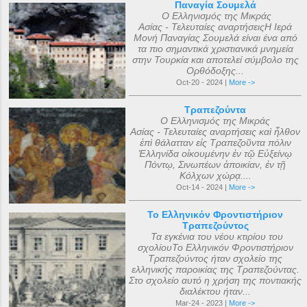
Παναγία Σουμελά
Ο Ελληνισμός της Μικράς
Ασίας - Τελευταίες αναρτήσειςΗ Ιερά
Μονή Παναγίας Σουμελά είναι ένα από
τα πιο σημαντικά χριστιανικά μνημεία
στην Τουρκία και αποτελεί σύμβολο της
Ορθόδοξης...
Oct-20 - 2024 |
More ->
Τραπεζούντα
Ο Ελληνισμός της Μικράς
Ασίας - Τελευταίες αναρτήσεις καὶ ἦλθον
ἐπὶ θάλατταν εἰς Τραπεζοῦντα πόλιν
Ἑλληνίδα οἰκουμένην ἐν τῷ Εὐξείνῳ
Πόντῳ, Σινωπέων ἀποικίαν, ἐν τῇ
Κόλχων χώρᾳ....
Oct-14 - 2024 |
More ->
Το Ελληνικόν Φροντιστήριον
Τραπεζούντος
Τα εγκένια του νέου κτιρίου του
σχολίουΤο Ελληνικόν Φροντιστήριον
Τραπεζούντος ήταν σχολείο της
ελληνικής παροικίας της Τραπεζούντας.
Στο σχολείο αυτό η χρήση της ποντιακής
διαλέκτου ήταν...
Mar-24 - 2023 |
More ->