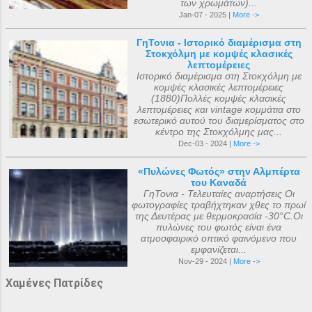
των χρωμάτων)...
Jan-07 - 2025 |
More ->
ΓηΤονια - Ιστορικό διαμέρισμα στη
Στοκχόλμη με κομψές κλασικές
λεπτομέρειες
Ιστορικό διαμέρισμα στη Στοκχόλμη με
κομψές κλασικές λεπτομέρειες
(1880)Πολλές κομψές κλασικές
λεπτομέρειες και vintage κομμάτια στο
εσωτερικό αυτού του διαμερίσματος στο
κέντρο της Στοκχόλμης μας...
Dec-03 - 2024 |
More ->
«Πυλώνες Φωτός» στην Αλμπέρτα
του Καναδά
ΓηΤονια - Τελευταίες αναρτήσεις Οι
φωτογραφίες τραβήχτηκαν χθες το πρωί
της Δευτέρας με θερμοκρασία -30°C.Οι
πυλώνες του φωτός είναι ένα
ατμοσφαιρικό οπτικό φαινόμενο που
εμφανίζεται...
Nov-29 - 2024 |
More ->
Χαμένες Πατρίδες