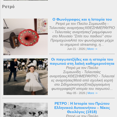
Ρετρό
Ο Φωνόγραφος και η Ιστορία του
Ρετρό με τον Παύλο Συμεωνίδη -
Τελευταίες αναρτήσειςΧΘΕΣΗΜΕΡΑΥΡΙΟ
- Τελευταίες αναρτήσειςΓραμμόφωνο
στο Μουσείο "Σπίτι του παιδιού" στον
ΠρομαχώναΑπό τον φωνόγραφο μέχρι
το σημερινό streaming, η...
Jun-21 - 2026 |
More ->
Οι παγωτατζήδες και η ιστορία του
παγωτού στη λαϊκή καθημερινότητα
Ρετρό με τον Παύλο
Συμεωνίδη - Τελευταίες
αναρτήσειςΧΘΕΣΗΜΕΡΑΥΡΙΟ - Τελευταί
ες αναρτήσειςΜετά από σχολική εορτή
στο Σιδηρόκαστρο(Επεξεργασμένη
φωτογραφία)Η ιστορία του παγωτού...
May-05 - 2026 |
More ->
ΡΕΤΡΟ : Η Ιστορία του Πρώτου
Ελληνικού Αυτοκινήτου – Νίκος
Θεολόγος (1918)
Ρετρό με τον Παύλο