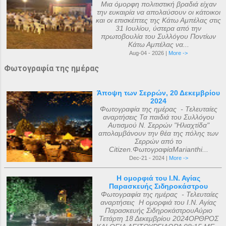
Μια όμορφη πολιτιστική βραδιά είχαν
την ευκαιρία να απολαύσουν οι κάτοικοι
και οι επισκέπτες της Κάτω Αμπέλας στις
31 Ιουλίου, ύστερα από την
πρωτοβουλία του Συλλόγου Ποντίων
Κάτω Αμπέλας να...
Aug-04 - 2026 |
More ->
Φωτογραφία της ημέρας
Άποψη των Σερρών, 20 Δεκεμβρίου
2024
Φωτογραφία της ημέρας - Τελευταίες
αναρτήσεις Τα παιδιά του Συλλόγου
Αυτισμού Ν. Σερρών "Ηλιαχτίδα"
απολαμβάνουν την θέα της πόλης των
Σερρών από το
Citizen.ΦωτογραφίαMarianthi...
Dec-21 - 2024 |
More ->
Η ομορφιά του Ι.Ν. Αγίας
Παρασκευής Σιδηροκάστρου
Φωτογραφία της ημέρας - Τελευταίες
αναρτήσεις Η ομορφιά του Ι.Ν. Αγίας
Παρασκευής ΣιδηροκάστρουΑύριο
Τετάρτη 18 Δεκεμβρίου 2024ΟΡΘΡΟΣ