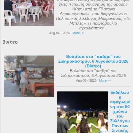
χθες η πρώτη συνάντηση της δράσης
«Κάτω από τα Πλατάνια
Δημιουργούμε!», που διοργανώνει ο
Πολιτιστικός Σύλλογος Μακρυνίτσας «Το
Μπέλες». Η πρωτοβουλία
αγκαλιάστηκε...
Aug-04 - 2026 |
More ->
Βίντεο
Βολτίτσα στο "παζάρι" του
Σιδηροκάστρου, 6 Αυγούστου 2026
(Βίντεο)
Βολτίτσα στο "παζάρι" του
Σιδηροκάστρου, 6 Αυγούστου 2026
Aug-06 - 2026 |
More ->
Εκδήλωσ
η
αφιερωμέ
νη στα 50
χρόνια
του
Συλλόγου
Ποντίων
Σιντικής