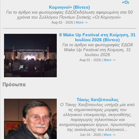
«Οι
Κομνηνοί» (Βίντεο)
Για το άρθρο και φωτογραφίες ΕΔΩΕκδήλωση αφιερωμένη στα 50
χρόνια του Συλλόγου Ποντίων Σιντικής «Οι Κομνηνοί»
Aug-02 - 2026 |
More ->
8 Wake Up Festival στη Κοίμηση, 31
Ιουλίου 2026 (Βίντεο)
Για το άρθρο και φωτογραφίες ΕΔΩ8
Wake Up Festival στη Κοίμηση, 31
Ιουλίου 2026
Aug-01 - 2026 |
More ->
Πρόσωπα
Τάκης Χατζόπουλος
Ο Τάκης Χατζόπουλος υπήρξε μία από
τις σημαντικότερες μορφές του
ελληνικού ντοκιμαντέρ, σκηνοθέτης,
παραγωγός τηλεοπτικών και
κινηματογραφικών έργων, πρωτοπόρος
της ανανέωσης του ελληνικού...
Jun-16 - 2026 |
More ->