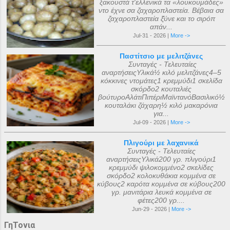
ξακουστά τ'ελλενικά τα «λουκουμάδες»
ντο έχνε σα ζαχαροπλαστεία. Βέβαια σα
ζαχαροπλαστεία ξ̌ύνε και το σιρόπ
απάν...
Jul-31 - 2026 |
More ->
Παστίτσιο με μελιτζάνες
Συνταγές - Τελευταίες
αναρτήσειςΥλικά½ κιλό μελιτζάνες4–5
κόκκινες ντομάτες1 κρεμμύδι1 σκελίδα
σκόρδο2 κουταλιές
βούτυροΑλάτιΠιπέριΜαϊντανόΒασιλικό½
κουταλάκι ζάχαρη½ κιλό μακαρόνια
για...
Jul-09 - 2026 |
More ->
Πλιγούρι με λαχανικά
Συνταγές - Τελευταίες
αναρτήσειςΥλικά200 γρ. πλιγούρι1
κρεμμύδι ψιλοκομμένο2 σκελίδες
σκόρδο2 κολοκυθάκια κομμένα σε
κύβους2 καρότα κομμένα σε κύβους200
γρ. μανιτάρια λευκά κομμένα σε
φέτες200 γρ....
Jun-29 - 2026 |
More ->
ΓηΤονια