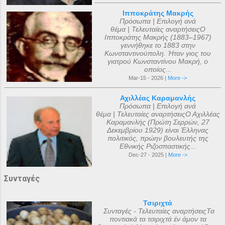
Ιπποκράτης Μακρής
Πρόσωπα | Επιλογή ανά
θέμα | Τελευταίες αναρτήσειςΟ
Ιπποκράτης Μακρής (1883–1967)
γεννήθηκε το 1883 στην
Κωνσταντινούπολη. Ήταν γιος του
γιατρού Κωνσταντίνου Μακρή, ο
οποίος...
Mar-15 - 2026 |
More ->
Αχιλλέας Καραμανλής
Πρόσωπα | Επιλογή ανά
θέμα | Τελευταίες αναρτήσειςΟ Αχιλλέας
Καραμανλής (Πρώτη Σερρών, 27
Δεκεμβρίου 1929) είναι Έλληνας
πολιτικός, πρώην βουλευτής της
Εθνικής Ριζοσπαστικής...
Dec-27 - 2025 |
More ->
Συνταγές
Τσιριχτά
Συνταγές - Τελευταίες αναρτήσειςΤα
ποντιακά τα τσιριχτά έν άμον τα