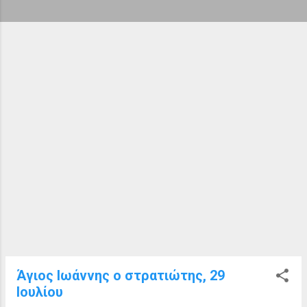
ή
σ
ε
ι
ς
Άγιος Ιωάννης ο στρατιώτης, 29
Ιουλίου