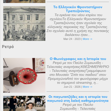
Το Ελληνικόν Φροντιστήριον
Τραπεζούντος
Τα εγκένια του νέου κτιρίου του
σχολίουΤο Ελληνικόν Φροντιστήριον
Τραπεζούντος ήταν σχολείο της
ελληνικής παροικίας της Τραπεζούντας.
Στο σχολείο αυτό η χρήση της ποντιακής
διαλέκτου ήταν...
Mar-24 - 2023 |
More ->
Ρετρό
Ο Φωνόγραφος και η Ιστορία του
Ρετρό με τον Παύλο Συμεωνίδη -
Τελευταίες αναρτήσειςΧΘΕΣΗΜΕΡΑΥΡΙΟ
- Τελευταίες αναρτήσειςΓραμμόφωνο
στο Μουσείο "Σπίτι του παιδιού" στον
ΠρομαχώναΑπό τον φωνόγραφο μέχρι
το σημερινό streaming, η...
Jun-21 - 2026 |
More ->
Οι παγωτατζήδες και η ιστορία του
παγωτού στη λαϊκή καθημερινότητα
Ρετρό με τον Παύλο
Συμεωνίδη - Τελευταίες