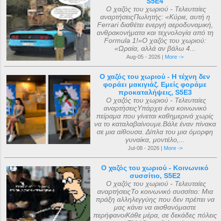
S5E4
Ο χαζός του χωριού - Τελευταίες
αναρτήσειςΠωλητής: «Κύριε, αυτή η
Ferrari διαθέτει ενεργή αεροδυναμική,
ανθρακονήματα και τεχνολογία από τη
Formula 1!»Ο χαζός του χωριού:
«Ωραία, αλλά αν βάλω 4...
Aug-05 - 2026 |
More ->
Ο χαζός του χωριού - Η τέχνη δεν
φοράει μακιγιάζ. Εμείς φοράμε
προκαταλήψεις, S5E3
Ο χαζός του χωριού - Τελευταίες
αναρτήσειςΥπάρχει ένα κοινωνικό
πείραμα που γίνεται καθημερινά χωρίς
να το καταλαβαίνουμε.Βάλε έναν πίνακα
σε μια αίθουσα. Δίπλα του μια όμορφη
γυναίκα, μοντέλο,...
Jul-08 - 2026 |
More ->
Ο χαζός του χωριού - Κοινωνικό
συσσίτιο, S5E2
Ο χαζός του χωριού - Τελευταίες
αναρτήσειςΤο κοινωνικό συσσίτιο: Μια
πράξη αλληλεγγύης που δεν πρέπει να
μας κάνει να αισθανόμαστε
περήφανοιΚάθε μέρα, σε δεκάδες πόλεις