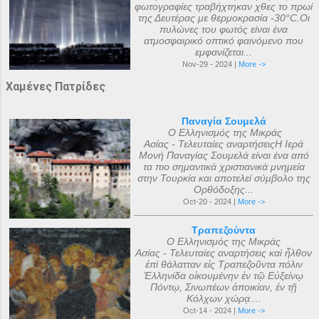
φωτογραφίες τραβήχτηκαν χθες το πρωί
της Δευτέρας με θερμοκρασία -30°C.Οι
πυλώνες του φωτός είναι ένα
ατμοσφαιρικό οπτικό φαινόμενο που
εμφανίζεται...
Nov-29 - 2024 |
More ->
Χαμένες Πατρίδες
Παναγία Σουμελά
Ο Ελληνισμός της Μικράς
Ασίας - Τελευταίες αναρτήσειςΗ Ιερά
Μονή Παναγίας Σουμελά είναι ένα από
τα πιο σημαντικά χριστιανικά μνημεία
στην Τουρκία και αποτελεί σύμβολο της
Ορθόδοξης...
Oct-20 - 2024 |
More ->
Τραπεζούντα
Ο Ελληνισμός της Μικράς
Ασίας - Τελευταίες αναρτήσεις καὶ ἦλθον
ἐπὶ θάλατταν εἰς Τραπεζοῦντα πόλιν
Ἑλληνίδα οἰκουμένην ἐν τῷ Εὐξείνῳ
Πόντῳ, Σινωπέων ἀποικίαν, ἐν τῇ
Κόλχων χώρᾳ....
Oct-14 - 2024 |
More ->