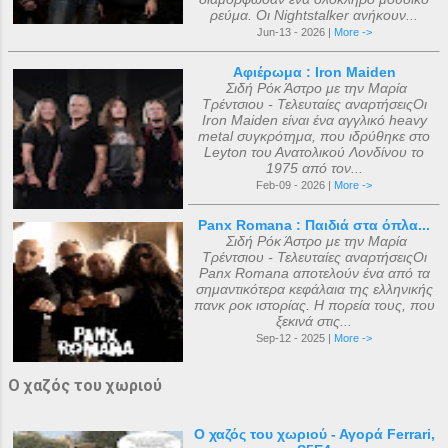
ρεύμα. Οι Nightstalker ανήκουν...
Jun-13 - 2026 |
More ->
Αφιέρωμα : Iron Maiden
Σιδή Ρόκ Άστρο με την Μαρία
Τρέντσιου - Τελευταίες αναρτήσειςΟι
Iron Maiden είναι ένα αγγλικό heavy
metal συγκρότημα, που ιδρύθηκε στο
Leyton του Ανατολικού Λονδίνου το
1975 από τον...
Feb-09 - 2026 |
More ->
Panx Romana : Παιδιά στα όπλα...
Σιδή Ρόκ Άστρο με την Μαρία
Τρέντσιου - Τελευταίες αναρτήσειςΟι
Panx Romana αποτελούν ένα από τα
σημαντικότερα κεφάλαια της ελληνικής
πανκ ροκ ιστορίας. Η πορεία τους, που
ξεκινά στις...
Sep-12 - 2025 |
More ->
Ο χαζός του χωριού
Ο χαζός του χωριού - Αγορά Ferrari,