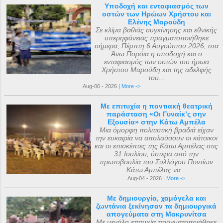
Υποδοχή και ενταφιασμός των
οστών των Ηρώων Χρήστου και
Ελένης Μαρούδη
Σε κλίμα βαθιάς συγκίνησης και εθνικής
υπερηφάνειας πραγματοποιήθηκε
σήμερα, Πέμπτη 6 Αυγούστου 2026, στα
Άνω Πορόια η υποδοχή και ο
ενταφιασμός των οστών του ήρωα
Χρήστου Μαρούδη και της αδελφής
του...
Aug-06 - 2026 |
More ->
Με επιτυχία η ποντιακή θεατρική
παράσταση «Οι Γυναίκ’ς σην
Εξουσία» στην Κάτω Αμπέλα
Μια όμορφη πολιτιστική βραδιά είχαν
την ευκαιρία να απολαύσουν οι κάτοικοι
και οι επισκέπτες της Κάτω Αμπέλας στις
31 Ιουλίου, ύστερα από την
πρωτοβουλία του Συλλόγου Ποντίων
Κάτω Αμπέλας να...
Aug-04 - 2026 |
More ->
Με δημιουργία, χαμόγελα και
ζωντάνια ξεκίνησαν τα δημιουργικά
απογεύματα στη Μακρυνίτσα
Με μεγάλη επιτυχία πραγματοποιήθηκε