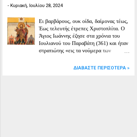
-
Κυριακή, Ιουλίου 28, 2024
Eι βαρβάρους, ουκ οίδα, δαίμονας τέως,
Έως τελευτής έτρεπες Xριστοπλίτα. Ο
Άγιος Ιωάννης έζησε στα χρόνια του
Ιουλιανού του Παραβάτη (361) και ήταν
στρατιώτης «εις τα νούμερα των
καλουμένων Ταϊφάλων». Αυτός λοιπόν,
είχε σταλεί μαζί με άλλους στρατιώτες
ΔΙΑΒΆΣΤΕ ΠΕΡΙΣΌΤΕΡΑ »
να καταδιώξει χριστιανούς. Φαινομενικά
τους καταδίωκε, ενώ στα κρυφά τους
βοηθούσε να διαφύγουν, να αντέχουν τα
βασανιστήρια, να έχουν τα στοιχειώδη
για την αντιμετώπιση των ασθενειών
τους και άλλα. Έτσι θεάρεστα αφού
πέρασε τη ζωή του ο Ιωάννης,
αναπαύθηκε ειρηνικά και τάφηκε στον
Πανδέκτη, τόπο που και οι ξένοι