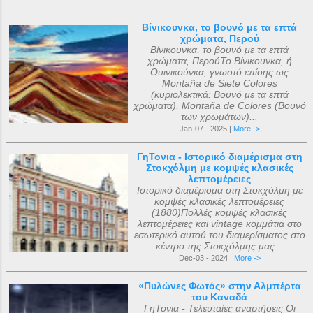
Βίνικουνκα, το βουνό με τα επτά
χρώματα, Περού
Βίνικουνκα, το βουνό με τα επτά
χρώματα, ΠερούΤο Βίνικουνκα, ή
Ουινικούνκα, γνωστό επίσης ως
Montaña de Siete Colores
(κυριολεκτικά: Βουνό με τα επτά
χρώματα), Montaña de Colores (Βουνό
των χρωμάτων)...
Jan-07 - 2025 |
More ->
ΓηΤονια - Ιστορικό διαμέρισμα στη
Στοκχόλμη με κομψές κλασικές
λεπτομέρειες
Ιστορικό διαμέρισμα στη Στοκχόλμη με
κομψές κλασικές λεπτομέρειες
(1880)Πολλές κομψές κλασικές
λεπτομέρειες και vintage κομμάτια στο
εσωτερικό αυτού του διαμερίσματος στο
κέντρο της Στοκχόλμης μας...
Dec-03 - 2024 |
More ->
«Πυλώνες Φωτός» στην Αλμπέρτα
του Καναδά
ΓηΤονια - Τελευταίες αναρτήσεις Οι