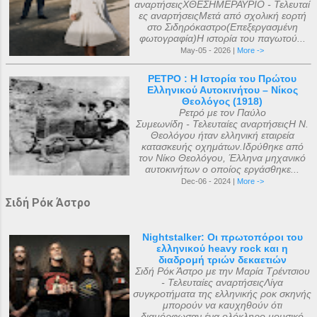
αναρτήσειςΧΘΕΣΗΜΕΡΑΥΡΙΟ - Τελευταί
ες αναρτήσειςΜετά από σχολική εορτή
στο Σιδηρόκαστρο(Επεξεργασμένη
φωτογραφία)Η ιστορία του παγωτού...
May-05 - 2026 |
More ->
ΡΕΤΡΟ : Η Ιστορία του Πρώτου
Ελληνικού Αυτοκινήτου – Νίκος
Θεολόγος (1918)
Ρετρό με τον Παύλο
Συμεωνίδη - Τελευταίες αναρτήσειςΗ Ν.
Θεολόγου ήταν ελληνική εταιρεία
κατασκευής οχημάτων.Ιδρύθηκε από
τον Νίκο Θεολόγου, Έλληνα μηχανικό
αυτοκινήτων ο οποίος εργάσθηκε...
Dec-06 - 2024 |
More ->
Σιδή Ρόκ Άστρο
Nightstalker: Οι πρωτοπόροι του
ελληνικού heavy rock και η
διαδρομή τριών δεκαετιών
Σιδή Ρόκ Άστρο με την Μαρία Τρέντσιου
- Τελευταίες αναρτήσειςΛίγα
συγκροτήματα της ελληνικής ροκ σκηνής
μπορούν να καυχηθούν ότι
διαμόρφωσαν ένα ολόκληρο μουσικό