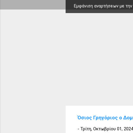
Εμφάνιση αναρτήσεων με την
Α
ν
α
ρ
τ
ή
σ
ε
ι
ς
Όσιος Γρηγόριος ο Δο
-
Τρίτη, Οκτωβρίου 01, 202