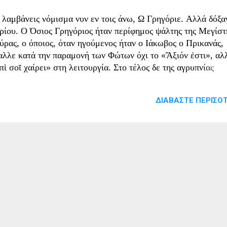
 λαμβάνεις νόμισμα νυν εν τοις άνω, Ω Γρηγόριε. Aλλά δόξα
ρίου. Ο Όσιος Γρηγόριος ήταν περίφημος ψάλτης της Μεγίστ
ύρας, ο όποιος, όταν ηγούμενος ήταν ο Ιάκωβος ο Πρικανάς,
αλλε κατά την παραμονή των Φώτων όχι το «Ἄξιόν ἐστι», αλ
ὶ σοῖ χαίρει» στη λειτουργία. Στο τέλος δε της αγρυπνίας
σοκοιμήθηκε, και να, βλέπει την Δέσποινα Θεοτόκο να είναι 
 και να του λέει: «Δέξαι σου τὸ ψαλτικόν, ὦ Δωμέστικε, καὶ
ΔΙΑΒΆΣΤΕ ΠΕΡΙΣΌΤ
χαριστῶ σοι πολλά». Και αφού είπε αυτό, του έδωσε στο χέρι
ουρί, που αμέσως το έβαλε, μετά απ’ αυτά, στην εικόνα της
εραγίας Θεοτόκου της Μεγίστης Λαύρας. Όλα αυτά βέβαια,
μφωνα με την παράδοση της μονής. Έτσι λοιπόν θεάρεστα αφ
ησε ο Γρηγόριος, απεβίωσε ειρηνικά.