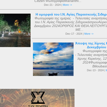
Citizen.ΦωτογραφίαMarianthi...
Dec-21 - 2024 |
More ->
Η ομορφιά του Ι.Ν. Αγίας Παρασκευής Σιδη
Φωτογραφία της ημέρας - Τελευταίες αναρτήσει
του Ι.Ν. Αγίας Παρασκευής ΣιδηροκάστρουΑύριο
Δεκεμβρίου 2024ΟΡΘΡΟΣ ΚΑΙ ΘΕΙΑ ΛΕΙΤΟΥΡΓΙ
ΜΕ...
Dec-17 - 2024 |
More ->
Άποψη της λίμνης Κ
Δεκεμβρίου
Φωτογραφία τη
- Τελευταίες αναρτήσ
λίμνης Κερκίνης, 1
2024Φωτογραφί
Bilioubas
Dec-13 - 2024 |
M