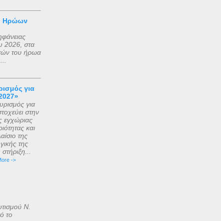
ν Ηρώων
ηφάνειας
 2026, στα
τών του ήρωα
..
ισμός για
2027»
ρισμός για
τοχεύει στην
ς εγχώριας
ιότητας και
αίσιο της
γικής της
στήριξη...
ore ->
υτισμού Ν.
ό το