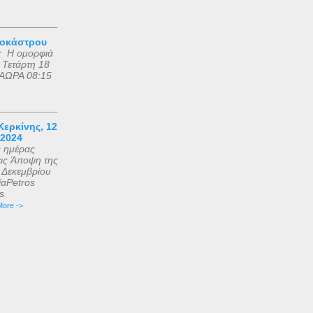
ροκάστρου
ς Η ομορφιά
 Τετάρτη 18
ΑΩΡΑ 08:15
ερκίνης, 12
 2024
ς ημέρας
εις Άποψη της
2 Δεκεμβρίου
αPetros
is
ore ->