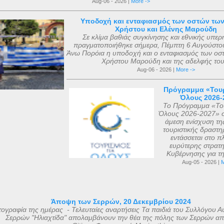
Aug-06 - 2026 |
More ->
Υποδοχή και ενταφιασμός των οστών τω
Χρήστου και Ελένης Μαρούδη
Σε κλίμα βαθιάς συγκίνησης και εθνικής υπερ
πραγματοποιήθηκε σήμερα, Πέμπτη 6 Αυγούστου
Άνω Πορόια η υποδοχή και ο ενταφιασμός των οσ
Χρήστου Μαρούδη και της αδελφής του.
Aug-06 - 2026 |
More ->
Πρόγραμμα «Τουρ
Όλους 2026-
Το Πρόγραμμα «Του
Όλους 2026-2027» σ
άμεση ενίσχυση τη
τουριστικής δραστηρ
εντάσσεται στο πλ
ευρύτερης στρατη
Κυβέρνησης για τη 
Aug-05 - 2026 |
M
Άποψη των Σερρών, 20 Δεκεμβρίου 2024
ογραφία της ημέρας - Τελευταίες αναρτήσεις Τα παιδιά του Συλλόγου Α
Σερρών "Ηλιαχτίδα" απολαμβάνουν την θέα της πόλης των Σερρών απ