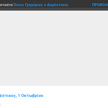
 ετικέτα
Όσιος Γρηγόριος ο Δομέστικος
ΠΡΟΒΟΛ
μέστικος, 1 Οκτωβρίου
4