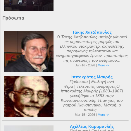
Πρόσωπα
Τάκης Χατζόπουλος
Ο Τάκης Χατζόπουλος υπήρξε μία από
τις σημαντικότερες μορφές του
ελληνικού ντοκιμαντέρ, σκηνοθέτης,
παραγωγός τηλεοπτικών και
κινηματογραφικών έργων, πρωτοπόρος
της ανανέωσης του ελληνικού...
Jun-16 - 2026 |
More ->
Ιπποκράτης Μακρής
Πρόσωπα | Επιλογή ανά
θέμα | Τελευταίες αναρτήσειςΟ
Ιπποκράτης Μακρής (1883–1967)
γεννήθηκε το 1883 στην
Κωνσταντινούπολη. Ήταν γιος του
γιατρού Κωνσταντίνου Μακρή, ο
οποίος...
Mar-15 - 2026 |
More ->
Αχιλλέας Καραμανλής