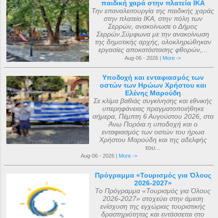
παιδική χαρά στην πλατεία ΙΚΑ
Την επαναλειτουργία της παιδικής χαράς
στην πλατεία ΙΚΑ, στην πόλη των
Σερρών, ανακοίνωσε ο Δήμος
Σερρών.Σύμφωνα με την ανακοίνωση
της δημοτικής αρχής, ολοκληρώθηκαν
εργασίες αποκατάστασης φθορών,...
Aug-06 - 2026 |
More ->
Υποδοχή και ενταφιασμός των
οστών των Ηρώων Χρήστου και
Ελένης Μαρούδη
Σε κλίμα βαθιάς συγκίνησης και εθνικής
υπερηφάνειας πραγματοποιήθηκε
σήμερα, Πέμπτη 6 Αυγούστου 2026, στα
Άνω Πορόια η υποδοχή και ο
ενταφιασμός των οστών του ήρωα
Χρήστου Μαρούδη και της αδελφής
του...
Aug-06 - 2026 |
More ->
Πρόγραμμα «Τουρισμός για Όλους
2026-2027»
Το Πρόγραμμα «Τουρισμός για Όλους
2026-2027» στοχεύει στην άμεση
ενίσχυση της εγχώριας τουριστικής
δραστηριότητας και εντάσσεται στο