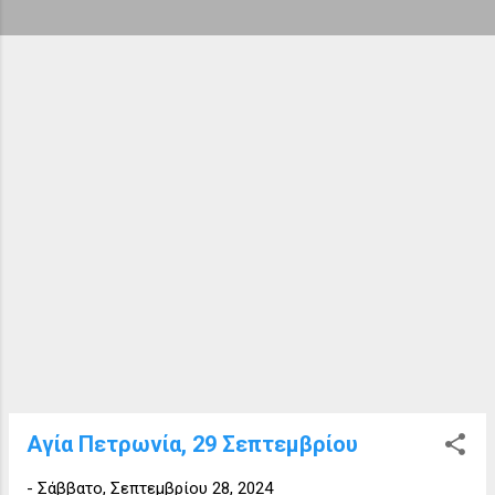
ή
σ
ε
ι
ς
Αγία Πετρωνία, 29 Σεπτεμβρίου
-
Σάββατο, Σεπτεμβρίου 28, 2024