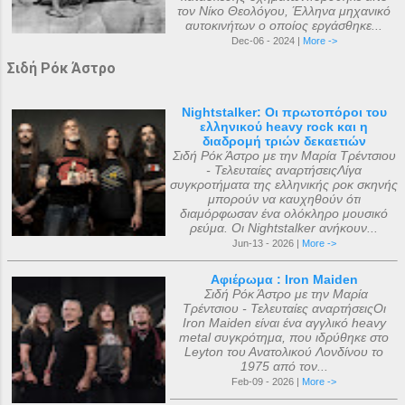
τον Νίκο Θεολόγου, Έλληνα μηχανικό
αυτοκινήτων ο οποίος εργάσθηκε...
Dec-06 - 2024 |
More ->
Σιδή Ρόκ Άστρο
Nightstalker: Οι πρωτοπόροι του
ελληνικού heavy rock και η
διαδρομή τριών δεκαετιών
Σιδή Ρόκ Άστρο με την Μαρία Τρέντσιου
- Τελευταίες αναρτήσειςΛίγα
συγκροτήματα της ελληνικής ροκ σκηνής
μπορούν να καυχηθούν ότι
διαμόρφωσαν ένα ολόκληρο μουσικό
ρεύμα. Οι Nightstalker ανήκουν...
Jun-13 - 2026 |
More ->
Αφιέρωμα : Iron Maiden
Σιδή Ρόκ Άστρο με την Μαρία
Τρέντσιου - Τελευταίες αναρτήσειςΟι
Iron Maiden είναι ένα αγγλικό heavy
metal συγκρότημα, που ιδρύθηκε στο
Leyton του Ανατολικού Λονδίνου το
1975 από τον...
Feb-09 - 2026 |
More ->