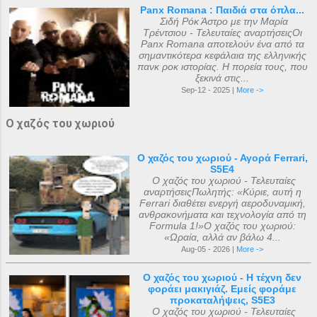
Panx Romana : Παιδιά στα όπλα...
Σιδή Ρόκ Άστρο με την Μαρία
Τρέντσιου - Τελευταίες αναρτήσειςΟι
Panx Romana αποτελούν ένα από τα
σημαντικότερα κεφάλαια της ελληνικής
πανκ ροκ ιστορίας. Η πορεία τους, που
ξεκινά στις...
Sep-12 - 2025 |
More ->
Ο χαζός του χωριού
Ο χαζός του χωριού - Αγορά Ferrari,
S5E4
Ο χαζός του χωριού - Τελευταίες
αναρτήσειςΠωλητής: «Κύριε, αυτή η
Ferrari διαθέτει ενεργή αεροδυναμική,
ανθρακονήματα και τεχνολογία από τη
Formula 1!»Ο χαζός του χωριού:
«Ωραία, αλλά αν βάλω 4...
Aug-05 - 2026 |
More ->
Ο χαζός του χωριού - Η τέχνη δεν
φοράει μακιγιάζ. Εμείς φοράμε
προκαταλήψεις, S5E3
Ο χαζός του χωριού - Τελευταίες