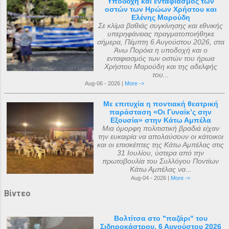
Υποδοχή και ενταφιασμός των
οστών των Ηρώων Χρήστου και
Ελένης Μαρούδη
Σε κλίμα βαθιάς συγκίνησης και εθνικής
υπερηφάνειας πραγματοποιήθηκε
σήμερα, Πέμπτη 6 Αυγούστου 2026, στα
Άνω Πορόια η υποδοχή και ο
ενταφιασμός των οστών του ήρωα
Χρήστου Μαρούδη και της αδελφής
του...
Aug-06 - 2026 |
More ->
Με επιτυχία η ποντιακή θεατρική
παράσταση «Οι Γυναίκ’ς σην
Εξουσία» στην Κάτω Αμπέλα
Μια όμορφη πολιτιστική βραδιά είχαν
την ευκαιρία να απολαύσουν οι κάτοικοι
και οι επισκέπτες της Κάτω Αμπέλας στις
31 Ιουλίου, ύστερα από την
πρωτοβουλία του Συλλόγου Ποντίων
Κάτω Αμπέλας να...
Aug-04 - 2026 |
More ->
Βίντεο
Βολτίτσα στο "παζάρι" του
Σιδηροκάστρου, 6 Αυγούστου 2026