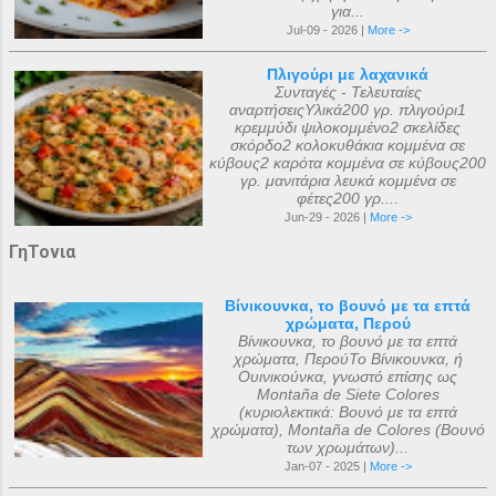
για...
Jul-09 - 2026 |
More ->
Πλιγούρι με λαχανικά
Συνταγές - Τελευταίες
αναρτήσειςΥλικά200 γρ. πλιγούρι1
κρεμμύδι ψιλοκομμένο2 σκελίδες
σκόρδο2 κολοκυθάκια κομμένα σε
κύβους2 καρότα κομμένα σε κύβους200
γρ. μανιτάρια λευκά κομμένα σε
φέτες200 γρ....
Jun-29 - 2026 |
More ->
ΓηΤονια
Βίνικουνκα, το βουνό με τα επτά
χρώματα, Περού
Βίνικουνκα, το βουνό με τα επτά
χρώματα, ΠερούΤο Βίνικουνκα, ή
Ουινικούνκα, γνωστό επίσης ως
Montaña de Siete Colores
(κυριολεκτικά: Βουνό με τα επτά
χρώματα), Montaña de Colores (Βουνό
των χρωμάτων)...
Jan-07 - 2025 |
More ->