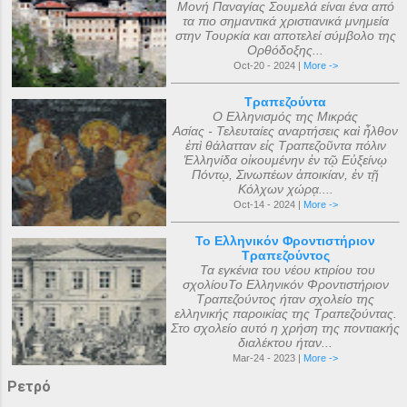
Μονή Παναγίας Σουμελά είναι ένα από
τα πιο σημαντικά χριστιανικά μνημεία
στην Τουρκία και αποτελεί σύμβολο της
Ορθόδοξης...
Oct-20 - 2024 |
More ->
Τραπεζούντα
Ο Ελληνισμός της Μικράς
Ασίας - Τελευταίες αναρτήσεις καὶ ἦλθον
ἐπὶ θάλατταν εἰς Τραπεζοῦντα πόλιν
Ἑλληνίδα οἰκουμένην ἐν τῷ Εὐξείνῳ
Πόντῳ, Σινωπέων ἀποικίαν, ἐν τῇ
Κόλχων χώρᾳ....
Oct-14 - 2024 |
More ->
Το Ελληνικόν Φροντιστήριον
Τραπεζούντος
Τα εγκένια του νέου κτιρίου του
σχολίουΤο Ελληνικόν Φροντιστήριον
Τραπεζούντος ήταν σχολείο της
ελληνικής παροικίας της Τραπεζούντας.
Στο σχολείο αυτό η χρήση της ποντιακής
διαλέκτου ήταν...
Mar-24 - 2023 |
More ->
Ρετρό