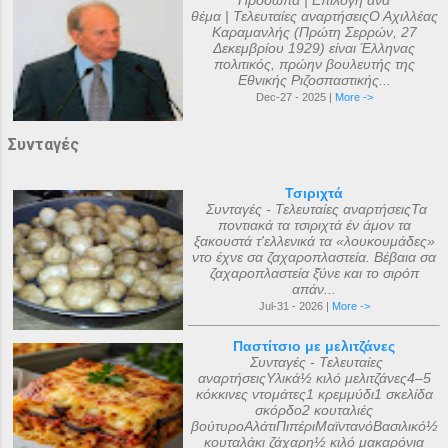
Πρόσωπα | Επιλογή ανά
θέμα | Τελευταίες αναρτήσειςΟ Αχιλλέας
Καραμανλής (Πρώτη Σερρών, 27
Δεκεμβρίου 1929) είναι Έλληνας
πολιτικός, πρώην βουλευτής της
Εθνικής Ριζοσπαστικής...
Dec-27 - 2025 |
More ->
Συνταγές
Τσιριχτά
Συνταγές - Τελευταίες αναρτήσειςΤα
ποντιακά τα τσιριχτά έν άμον τα
ξακουστά τ'ελλενικά τα «λουκουμάδες»
ντο έχνε σα ζαχαροπλαστεία. Βέβαια σα
ζαχαροπλαστεία ξ̌ύνε και το σιρόπ
απάν...
Jul-31 - 2026 |
More ->
Παστίτσιο με μελιτζάνες
Συνταγές - Τελευταίες
αναρτήσειςΥλικά½ κιλό μελιτζάνες4–5
κόκκινες ντομάτες1 κρεμμύδι1 σκελίδα
σκόρδο2 κουταλιές
βούτυροΑλάτιΠιπέριΜαϊντανόΒασιλικό½
κουταλάκι ζάχαρη½ κιλό μακαρόνια