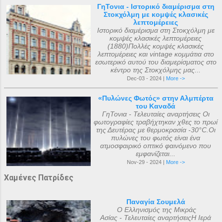
ΓηΤονια - Ιστορικό διαμέρισμα στη
Στοκχόλμη με κομψές κλασικές
λεπτομέρειες
Ιστορικό διαμέρισμα στη Στοκχόλμη με
κομψές κλασικές λεπτομέρειες
(1880)Πολλές κομψές κλασικές
λεπτομέρειες και vintage κομμάτια στο
εσωτερικό αυτού του διαμερίσματος στο
κέντρο της Στοκχόλμης μας...
Dec-03 - 2024 |
More ->
«Πυλώνες Φωτός» στην Αλμπέρτα
του Καναδά
ΓηΤονια - Τελευταίες αναρτήσεις Οι
φωτογραφίες τραβήχτηκαν χθες το πρωί
της Δευτέρας με θερμοκρασία -30°C.Οι
πυλώνες του φωτός είναι ένα
ατμοσφαιρικό οπτικό φαινόμενο που
εμφανίζεται...
Nov-29 - 2024 |
More ->
Χαμένες Πατρίδες
Παναγία Σουμελά
Ο Ελληνισμός της Μικράς
Ασίας - Τελευταίες αναρτήσειςΗ Ιερά