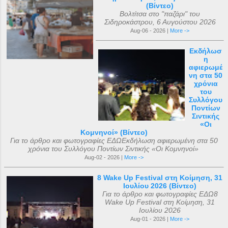
(Βίντεο)
Βολτίτσα στο "παζάρι" του
Σιδηροκάστρου, 6 Αυγούστου 2026
Aug-06 - 2026 |
More ->
Εκδήλωσ
η
αφιερωμέ
νη στα 50
χρόνια
του
Συλλόγου
Ποντίων
Σιντικής
«Οι
Κομνηνοί» (Βίντεο)
Για το άρθρο και φωτογραφίες ΕΔΩΕκδήλωση αφιερωμένη στα 50
χρόνια του Συλλόγου Ποντίων Σιντικής «Οι Κομνηνοί»
Aug-02 - 2026 |
More ->
8 Wake Up Festival στη Κοίμηση, 31
Ιουλίου 2026 (Βίντεο)
Για το άρθρο και φωτογραφίες ΕΔΩ8
Wake Up Festival στη Κοίμηση, 31
Ιουλίου 2026
Aug-01 - 2026 |
More ->