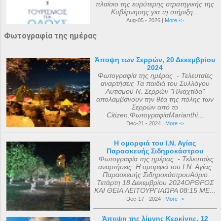
πλαίσιο της ευρύτερης στρατηγικής της
Κυβέρνησης για τη στήριξη...
Aug-05 - 2026 |
More ->
Φωτογραφία της ημέρας
Άποψη των Σερρών, 20 Δεκεμβρίου
2024
Φωτογραφία της ημέρας - Τελευταίες
αναρτήσεις Τα παιδιά του Συλλόγου
Αυτισμού Ν. Σερρών "Ηλιαχτίδα"
απολαμβάνουν την θέα της πόλης των
Σερρών από το
Citizen.ΦωτογραφίαMarianthi...
Dec-21 - 2024 |
More ->
Η ομορφιά του Ι.Ν. Αγίας
Παρασκευής Σιδηροκάστρου
Φωτογραφία της ημέρας - Τελευταίες
αναρτήσεις Η ομορφιά του Ι.Ν. Αγίας
Παρασκευής ΣιδηροκάστρουΑύριο
Τετάρτη 18 Δεκεμβρίου 2024ΟΡΘΡΟΣ
ΚΑΙ ΘΕΙΑ ΛΕΙΤΟΥΡΓΙΑΩΡΑ 08:15 ΜΕ...
Dec-17 - 2024 |
More ->
Άποψη της λίμνης Κερκίνης, 12