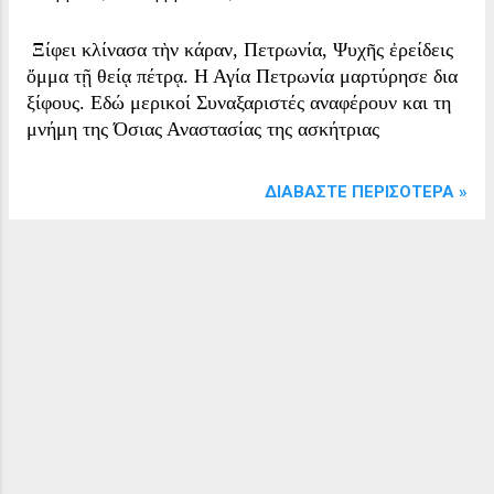
Ξίφει κλίνασα τὴν κάραν, Πετρωνία, Ψυχῆς ἐρείδεις
ὄμμα τῇ θείᾳ πέτρᾳ. Η Αγία Πετρωνία μαρτύρησε δια
ξίφους. Εδώ μερικοί Συναξαριστές αναφέρουν και τη
μνήμη της Όσιας Αναστασίας της ασκήτριας
ΔΙΑΒΆΣΤΕ ΠΕΡΙΣΌΤΕΡΑ »