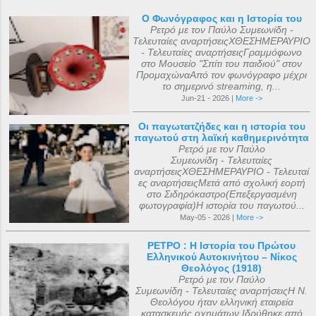
Ο Φωνόγραφος και η Ιστορία του
Ρετρό με τον Παύλο Συμεωνίδη -
Τελευταίες αναρτήσειςΧΘΕΣΗΜΕΡΑΥΡΙΟ
- Τελευταίες αναρτήσειςΓραμμόφωνο
στο Μουσείο "Σπίτι του παιδιού" στον
ΠρομαχώναΑπό τον φωνόγραφο μέχρι
το σημερινό streaming, η...
Jun-21 - 2026 |
More ->
Οι παγωτατζήδες και η ιστορία του
παγωτού στη λαϊκή καθημερινότητα
Ρετρό με τον Παύλο
Συμεωνίδη - Τελευταίες
αναρτήσειςΧΘΕΣΗΜΕΡΑΥΡΙΟ - Τελευταί
ες αναρτήσειςΜετά από σχολική εορτή
στο Σιδηρόκαστρο(Επεξεργασμένη
φωτογραφία)Η ιστορία του παγωτού...
May-05 - 2026 |
More ->
ΡΕΤΡΟ : Η Ιστορία του Πρώτου
Ελληνικού Αυτοκινήτου – Νίκος
Θεολόγος (1918)
Ρετρό με τον Παύλο
Συμεωνίδη - Τελευταίες αναρτήσειςΗ Ν.
Θεολόγου ήταν ελληνική εταιρεία
κατασκευής οχημάτων.Ιδρύθηκε από