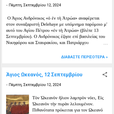
-
Πέμπτη, Σεπτεμβρίου 12, 2024
πηγές του 8ου αιώνα, θεωρείται ο
πρώτος επίσκοπος και αργότερα
προστάτης του Έμλυ στο Μάνστερ.
Ο Άγιος Ανδρόνικος «ὁ ἐν τὴ Ἀτρώα» αναφέρεται
Αργότερες ουαλικές πηγές (από τον 11ο
στον συναξαριστή Delehaye με υπόμνημα παρόμοιο μ'
αιώνα) τον συνδέουν με τον Άγιο Δαβίδ,
αυτό του Αγίου Πέτρου «ἐν τὴ Ἀτρώα» (βλέπε 13
τον οποίο λέγεται ότι βάπτισε, ενώ πολύ
Σεπτεμβρίου). Ο Ανδρόνικος έζησε επί βασιλείας του
μεταγενέστερες πηγές (16ου αιώνα) του
Νικηφόρου και Σταυρακίου, και Πατριάρχου
αποδίδουν ουαλική καταγωγή,
Ταρασίου. Ήταν γιος του Κοσμά και της Άννας και
καθιστώντας τον Βρετανό. Ο Άγιος
καταγόταν από την Έλαια της Ασίας. Έζησε με
ΔΙΑΒΆΣΤΕ ΠΕΡΙΣΌΤΕΡΑ »
Άιλμπε τιμάται ως ένας από τους
αυστηρή άσκηση στην Ατρώα και απεβίωσε ειρηνικά.
τέσσερις μεγάλους προστάτες της
Ιρλανδίας. Η γιορτή του είναι στις 12
Άγιος Ωκεανός, 12 Σεπτεμβρίου
Σεπτεμβρίου και είναι ο προστάτης
-
Πέμπτη, Σεπτεμβρίου 12, 2024
άγιος της Αρχιεπισκοπής Κάσελ και
Έμλυ. Πηγές Η ζωή του Άιλμπε
περιλαμβάνεται στο Vitae Sanctorum
Τὸν Ὠκεανὸν ἥλιον λαμπρὸν νόει, Εἰς
Hiberniae (...
Ὠκεανὸν τὴν πυρὰν λελουμένον.
Πιθανότατα πρόκειται για τον Ωκεανό