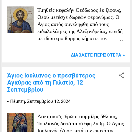
τους έψησε ζωντανούς πάνω σε πυρακτωμένη σχάρα.
Τμηθεὶς κεφαλὴν Θεόδωρος ἐκ ξίφους,
Θεοῦ μετέσχε δωρεῶν φερωνύμως. Ο
Άγιος αυτός συνελήφθη από τους
ειδωλολάτρες της Αλεξανδρείας, επειδή
με ιδιαίτερο θάρρος κήρυττε τον
Χριστό, και αφού τον στεφάνωσαν με
ακάνθινο στεφάνι, τον χτυπούσαν στο
ΔΙΑΒΆΣΤΕ ΠΕΡΙΣΌΤΕΡΑ »
πρόσωπο και τον τριγύριζαν
αλυσοδεμένο στους δρόμους της πόλης.
Υπέστη και άλλα βασανιστήρια, τελικά
Άγιος Ιουλιανός ο πρεσβύτερος
με διαταγή του άρχοντα,
Αγκύρας από τη Γαλατία, 12
αποκεφαλίστηκε και έτσι έλαβε το
Σεπτεμβρίου
αμάραντο στεφάνι της αιώνιας δόξας. Ο
-
Πέμπτη, Σεπτεμβρίου 12, 2024
Σ. Ευστρατιάδης στο Αγιολόγιο του
αναφέρει ότι, εσφαλμένα ο Άγιος αυτός
φέρεται σαν επίσκοπος Αλεξανδρείας
Ἀσκητικοῖς ἱδρῶσι συμμίξας ἄθλους,
και ότι ήταν ένας απλός θεοσεβής
Ἰουλιανὸς διττὰ τὰ στέφη λάβῃ. Ο Άγιος
χριστιανός. Πράγματι, σύμφωνα με τον
Ιουλιανός έζησε κατά την εποχή της