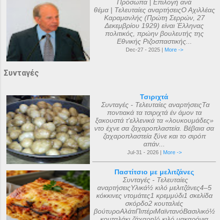
Πρόσωπα | Επιλογή ανά
θέμα | Τελευταίες αναρτήσειςΟ Αχιλλέας
Καραμανλής (Πρώτη Σερρών, 27
Δεκεμβρίου 1929) είναι Έλληνας
πολιτικός, πρώην βουλευτής της
Εθνικής Ριζοσπαστικής...
Dec-27 - 2025 |
More ->
Συνταγές
Τσιριχτά
Συνταγές - Τελευταίες αναρτήσειςΤα
ποντιακά τα τσιριχτά έν άμον τα
ξακουστά τ'ελλενικά τα «λουκουμάδες»
ντο έχνε σα ζαχαροπλαστεία. Βέβαια σα
ζαχαροπλαστεία ξ̌ύνε και το σιρόπ
απάν...
Jul-31 - 2026 |
More ->
Παστίτσιο με μελιτζάνες
Συνταγές - Τελευταίες
αναρτήσειςΥλικά½ κιλό μελιτζάνες4–5
κόκκινες ντομάτες1 κρεμμύδι1 σκελίδα
σκόρδο2 κουταλιές
βούτυροΑλάτιΠιπέριΜαϊντανόΒασιλικό½
κουταλάκι ζάχαρη½ κιλό μακαρόνια