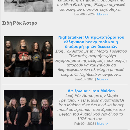
κατασκευής οχημάτων.Ιδρύθηκε από
τον Νίκο Θεολόγου, Έλληνα μηχανικό
αυτοκινήτων ο οποίος εργάσθηκε...
Dec-06 - 2024 |
More ->
Σιδή Ρόκ Άστρο
Nightstalker: Οι πρωτοπόροι του
ελληνικού heavy rock και η
διαδρομή τριών δεκαετιών
Σιδή Ρόκ Άστρο με την Μαρία Τρέντσιου
- Τελευταίες αναρτήσειςΛίγα
συγκροτήματα της ελληνικής ροκ σκηνής
μπορούν να καυχηθούν ότι
διαμόρφωσαν ένα ολόκληρο μουσικό
ρεύμα. Οι Nightstalker ανήκουν...
Jun-13 - 2026 |
More ->
Αφιέρωμα : Iron Maiden
Σιδή Ρόκ Άστρο με την Μαρία
Τρέντσιου - Τελευταίες αναρτήσειςΟι
Iron Maiden είναι ένα αγγλικό heavy
metal συγκρότημα, που ιδρύθηκε στο
Leyton του Ανατολικού Λονδίνου το
1975 από τον...
Feb-09 - 2026 |
More ->