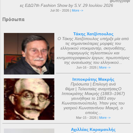
φωτογραφί
ες ΕΔΩ7th Fashion Show by S.V. 29 Ιουλίου 2026
Jul-30 - 2026 |
More ->
Πρόσωπα
Τάκης Χατζόπουλος
Ο Τάκης Χατζόπουλος υπήρξε μία από
τις σημαντικότερες μορφές του
ελληνικού ντοκιμαντέρ, σκηνοθέτης,
παραγωγός τηλεοπτικών και
κινηματογραφικών έργων, πρωτοπόρος
της ανανέωσης του ελληνικού...
Jun-16 - 2026 |
More ->
Ιπποκράτης Μακρής
Πρόσωπα | Επιλογή ανά
θέμα | Τελευταίες αναρτήσειςΟ
Ιπποκράτης Μακρής (1883–1967)
γεννήθηκε το 1883 στην
Κωνσταντινούπολη. Ήταν γιος του
γιατρού Κωνσταντίνου Μακρή, ο
οποίος...
Mar-15 - 2026 |
More ->
Αχιλλέας Καραμανλής