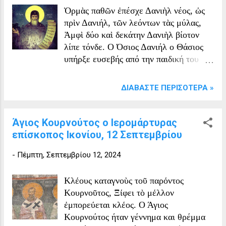
Αυτό που είναι βεβαιότερο όμως είναι
Ὁρμὰς παθῶν ἐπέσχε Δανιὴλ νέος, ὡς
ότι ασκήτευε σε διάφορα μέρη ως
πρὶν Δανιήλ, τῶν λεόντων τὰς μύλας,
μοναχός- ασκητής.
Ἀμφὶ δύο καὶ δεκάτην Δανιὴλ βίοτον
λίπε τόνδε. Ο Όσιος Δανιήλ ο Θάσιος
υπήρξε ευσεβής από την παιδική του
ηλικία, αμέσως από τη νεότητα του
έγινε πρόθυμος κήρυκας του
ΔΙΑΒΆΣΤΕ ΠΕΡΙΣΌΤΕΡΑ »
Ευαγγελίου, πρόμαχος και συνήγορος
της Ορθοδοξίας. Ο όσιος και θεοφόρος
Δανιήλ, έζησε τον 9ο μ.Χ. αιώνα όταν
Άγιος Κουρνούτος ο Ιερομάρτυρας
αυτοκράτορας ήταν ο Λέων ο Αρμένιος
επίσκοπος Ικονίου, 12 Σεπτεμβρίου
ο εικονομάχος. Όταν πλέον έγινε άντρας
-
Πέμπτη, Σεπτεμβρίου 12, 2024
ο Δανιήλ, ίδρυσε μοναστήρι στο νησίδιο
Κραμβούσα, που βρίσκεται δίπλα στη
νήσο Θάσο. Η φήμη της μεγάλης αρετής
Κλέους καταγνοὺς τοῦ παρόντος
του ιδρυτή έφερε εκεί πολλούς
Κουρνοῦτος, Ξίφει τὸ μέλλον
μοναχούς από τη Θάσο και απ' άλλου. Ο
ἐμπορεύεται κλέος. Ο Άγιος
όσιος Δανιήλ αγαπούσε τόσο την
Κουρνούτος ήταν γέννημα και θρέμμα