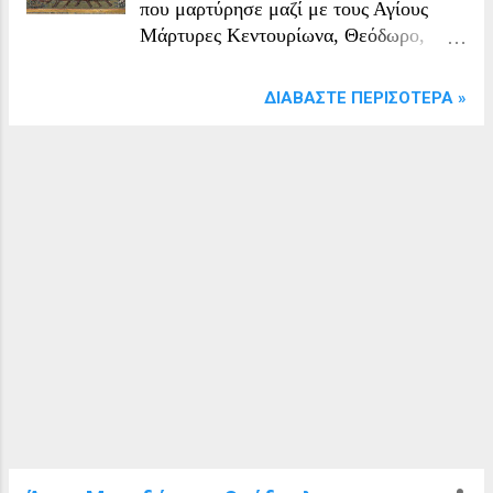
που μαρτύρησε μαζί με τους Αγίους
Μάρτυρες Κεντουρίωνα, Θεόδωρο,
Αμμιανό και Ιουλιανό, οι οποίοι
τιμώνται στις 4 Σεπτεμβρίου. Σε
ΔΙΑΒΆΣΤΕ ΠΕΡΙΣΌΤΕΡΑ »
ορισμένα εορτολόγια της 4ης
Σεπτεμβρίου, όπως το Μηνολόγιο του
Βασιλείου Β΄, αναφέρεται με το όνομα
Κίων, αλλά δεν καταγράφεται μαζί τους
στο Συναξάριο Κωνσταντινουπόλεως.
Οι Άγιοι αυτοί Μάρτυρες μαρτύρησαν
στη Νικομήδεια το έτος 288, αφού
προηγουμένως υπέστησαν διάφορα
βασανιστήρια· τους απέκοψαν τα πόδια
με τσεκούρι και κατόπιν ρίχτηκαν στη
φωτιά. Ο Άγιος Ωκεανός μαρτύρησε δια
πυρός ή δια ξίφους.