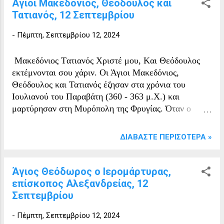
Άγιοι Μακεδόνιος, Θεόδουλος και
Τατιανός, 12 Σεπτεμβρίου
-
Πέμπτη, Σεπτεμβρίου 12, 2024
Mακεδόνιος Tατιανός Xριστέ μου, Kαι Θεόδουλος
εκτέμνονται σου χάριν. Οι Άγιοι Μακεδόνιος,
Θεόδουλος και Τατιανός έζησαν στα χρόνια του
Ιουλιανού του Παραβάτη (360 - 363 μ.Χ.) και
μαρτύρησαν στη Μυρόπολη της Φρυγίας. Όταν ο
άρχοντας της Φρυγίας Αμάχιος διέταξε να καθαρίσουν
τον ειδωλολατρικό ναό της Μυρόπολης και να
ΔΙΑΒΆΣΤΕ ΠΕΡΙΣΌΤΕΡΑ »
επιμεληθούν τα αγάλματα μέσα σ' αυτόν, οι τρεις
αυτοί Άγιοι, μπήκαν κρυφά τη νύχτα στο ναό και
συνέτριψαν τα αγάλματα. Για να μη κακοποιηθούν
Άγιος Θεόδωρος ο Ιερομάρτυρας,
όμως άλλοι αθώοι χριστιανοί, φανερώθηκαν στον
επίσκοπος Αλεξανδρείας, 12
άρχοντα και είπαν ότι αυτοί συνέτριψαν τα αγάλματα.
Σεπτεμβρίου
Ο σκληρός Αμάχιος, στη συνέχεια, επειδή δεν
-
Πέμπτη, Σεπτεμβρίου 12, 2024
κατάφερε να τους πείσει να θυσιάσουν στα είδωλα,