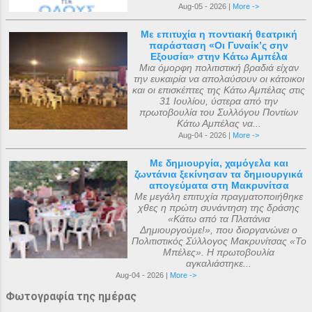
Aug-05 - 2026 |
More ->
Με επιτυχία η ποντιακή θεατρική
παράσταση «Οι Γυναίκ’ς σην
Εξουσία» στην Κάτω Αμπέλα
Μια όμορφη πολιτιστική βραδιά είχαν
την ευκαιρία να απολαύσουν οι κάτοικοι
και οι επισκέπτες της Κάτω Αμπέλας στις
31 Ιουλίου, ύστερα από την
πρωτοβουλία του Συλλόγου Ποντίων
Κάτω Αμπέλας να...
Aug-04 - 2026 |
More ->
Με δημιουργία, χαμόγελα και
ζωντάνια ξεκίνησαν τα δημιουργικά
απογεύματα στη Μακρυνίτσα
Με μεγάλη επιτυχία πραγματοποιήθηκε
χθες η πρώτη συνάντηση της δράσης
«Κάτω από τα Πλατάνια
Δημιουργούμε!», που διοργανώνει ο
Πολιτιστικός Σύλλογος Μακρυνίτσας «Το
Μπέλες». Η πρωτοβουλία
αγκαλιάστηκε...
Aug-04 - 2026 |
More ->
Φωτογραφία της ημέρας