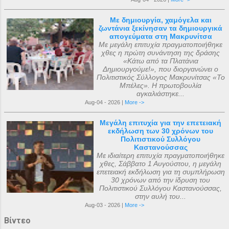
Με δημιουργία, χαμόγελα και
ζωντάνια ξεκίνησαν τα δημιουργικά
απογεύματα στη Μακρυνίτσα
Με μεγάλη επιτυχία πραγματοποιήθηκε
χθες η πρώτη συνάντηση της δράσης
«Κάτω από τα Πλατάνια
Δημιουργούμε!», που διοργανώνει ο
Πολιτιστικός Σύλλογος Μακρυνίτσας «Το
Μπέλες». Η πρωτοβουλία
αγκαλιάστηκε...
Aug-04 - 2026 |
More ->
Μεγάλη επιτυχία για την επετειακή
εκδήλωση των 30 χρόνων του
Πολιτιστικού Συλλόγου
Καστανούσσας
Με ιδιαίτερη επιτυχία πραγματοποιήθηκε
χθες, Σάββατο 1 Αυγούστου, η μεγάλη
επετειακή εκδήλωση για τη συμπλήρωση
30 χρόνων από την ίδρυση του
Πολιτιστικού Συλλόγου Καστανούσσας,
στην αυλή του...
Aug-03 - 2026 |
More ->
Βίντεο