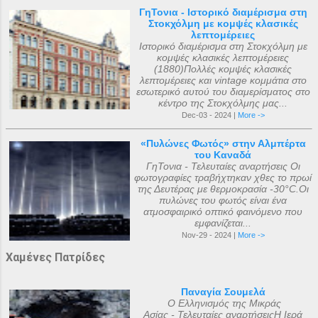
ΓηΤονια - Ιστορικό διαμέρισμα στη
Στοκχόλμη με κομψές κλασικές
λεπτομέρειες
Ιστορικό διαμέρισμα στη Στοκχόλμη με
κομψές κλασικές λεπτομέρειες
(1880)Πολλές κομψές κλασικές
λεπτομέρειες και vintage κομμάτια στο
εσωτερικό αυτού του διαμερίσματος στο
κέντρο της Στοκχόλμης μας...
Dec-03 - 2024 |
More ->
«Πυλώνες Φωτός» στην Αλμπέρτα
του Καναδά
ΓηΤονια - Τελευταίες αναρτήσεις Οι
φωτογραφίες τραβήχτηκαν χθες το πρωί
της Δευτέρας με θερμοκρασία -30°C.Οι
πυλώνες του φωτός είναι ένα
ατμοσφαιρικό οπτικό φαινόμενο που
εμφανίζεται...
Nov-29 - 2024 |
More ->
Χαμένες Πατρίδες
Παναγία Σουμελά
Ο Ελληνισμός της Μικράς
Ασίας - Τελευταίες αναρτήσειςΗ Ιερά