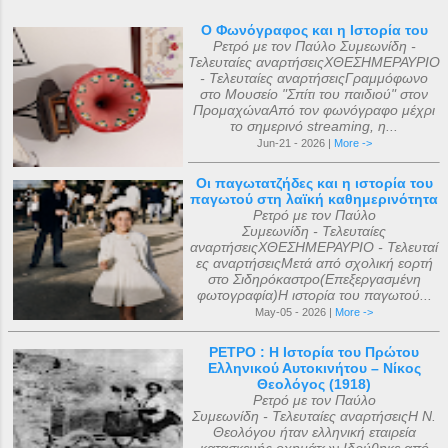
Ο Φωνόγραφος και η Ιστορία του
Ρετρό με τον Παύλο Συμεωνίδη -
Τελευταίες αναρτήσειςΧΘΕΣΗΜΕΡΑΥΡΙΟ
- Τελευταίες αναρτήσειςΓραμμόφωνο
στο Μουσείο "Σπίτι του παιδιού" στον
ΠρομαχώναΑπό τον φωνόγραφο μέχρι
το σημερινό streaming, η...
Jun-21 - 2026 |
More ->
Οι παγωτατζήδες και η ιστορία του
παγωτού στη λαϊκή καθημερινότητα
Ρετρό με τον Παύλο
Συμεωνίδη - Τελευταίες
αναρτήσειςΧΘΕΣΗΜΕΡΑΥΡΙΟ - Τελευταί
ες αναρτήσειςΜετά από σχολική εορτή
στο Σιδηρόκαστρο(Επεξεργασμένη
φωτογραφία)Η ιστορία του παγωτού...
May-05 - 2026 |
More ->
ΡΕΤΡΟ : Η Ιστορία του Πρώτου
Ελληνικού Αυτοκινήτου – Νίκος
Θεολόγος (1918)
Ρετρό με τον Παύλο
Συμεωνίδη - Τελευταίες αναρτήσειςΗ Ν.
Θεολόγου ήταν ελληνική εταιρεία