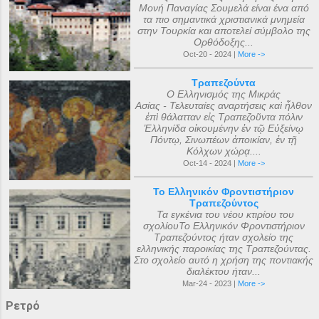
Μονή Παναγίας Σουμελά είναι ένα από
τα πιο σημαντικά χριστιανικά μνημεία
στην Τουρκία και αποτελεί σύμβολο της
Ορθόδοξης...
Oct-20 - 2024 |
More ->
Τραπεζούντα
Ο Ελληνισμός της Μικράς
Ασίας - Τελευταίες αναρτήσεις καὶ ἦλθον
ἐπὶ θάλατταν εἰς Τραπεζοῦντα πόλιν
Ἑλληνίδα οἰκουμένην ἐν τῷ Εὐξείνῳ
Πόντῳ, Σινωπέων ἀποικίαν, ἐν τῇ
Κόλχων χώρᾳ....
Oct-14 - 2024 |
More ->
Το Ελληνικόν Φροντιστήριον
Τραπεζούντος
Τα εγκένια του νέου κτιρίου του
σχολίουΤο Ελληνικόν Φροντιστήριον
Τραπεζούντος ήταν σχολείο της
ελληνικής παροικίας της Τραπεζούντας.
Στο σχολείο αυτό η χρήση της ποντιακής
διαλέκτου ήταν...
Mar-24 - 2023 |
More ->
Ρετρό