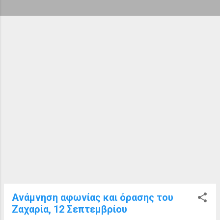
ή
σ
ε
ι
ς
Ανάμνηση αφωνίας και όρασης του
Ζαχαρία, 12 Σεπτεμβρίου