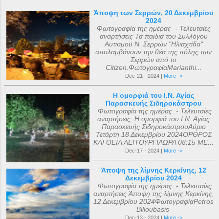
Άποψη των Σερρών, 20 Δεκεμβρίου
2024
Φωτογραφία της ημέρας - Τελευταίες
αναρτήσεις Τα παιδιά του Συλλόγου
Αυτισμού Ν. Σερρών "Ηλιαχτίδα"
απολαμβάνουν την θέα της πόλης των
Σερρών από το
Citizen.ΦωτογραφίαMarianthi...
Dec-21 - 2024 |
More ->
Η ομορφιά του Ι.Ν. Αγίας
Παρασκευής Σιδηροκάστρου
Φωτογραφία της ημέρας - Τελευταίες
αναρτήσεις Η ομορφιά του Ι.Ν. Αγίας
Παρασκευής ΣιδηροκάστρουΑύριο
Τετάρτη 18 Δεκεμβρίου 2024ΟΡΘΡΟΣ
ΚΑΙ ΘΕΙΑ ΛΕΙΤΟΥΡΓΙΑΩΡΑ 08:15 ΜΕ...
Dec-17 - 2024 |
More ->
Άποψη της λίμνης Κερκίνης, 12
Δεκεμβρίου 2024
Φωτογραφία της ημέρας - Τελευταίες
αναρτήσεις Άποψη της λίμνης Κερκίνης,
12 Δεκεμβρίου 2024ΦωτογραφίαPetros
Bilioubasis
Dec-13 - 2024 |
More ->