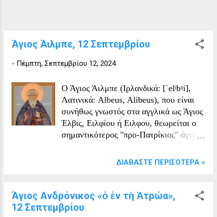
Άγιος Άιλμπε, 12 Σεπτεμβρίου
-
Πέμπτη, Σεπτεμβρίου 12, 2024
Ο Άγιος Άιλμπε (Ιρλανδικά: [ˈelʲbˠi],
Λατινικά: Albeus, Alibeus), που είναι
συνήθως γνωστός στα αγγλικά ως Άγιος
Έλβις, Ειλφίου ή Ειλφου, θεωρείται ο
σημαντικότερος "προ-Πατρίκιος" άγιος
της Ιρλανδίας, αν και ο θάνατός του
καταγράφεται στις αρχές του 6ου αιώνα.
ΔΙΑΒΆΣΤΕ ΠΕΡΙΣΌΤΕΡΑ »
Ήταν επίσκοπος και αργότερα άγιος..
O Άγιος Άιλμπε τιμάτε από την
Καθολική αλλά και την Ορθόδοξη
Άγιος Ανδρόνικος «ὁ ἐν τὴ Ἀτρώα»,
Εκκλησία. Λίγα πράγματα θεωρούνται
12 Σεπτεμβρίου
αξιόπιστα για τον Άιλμπε. Σε ιρλανδικές