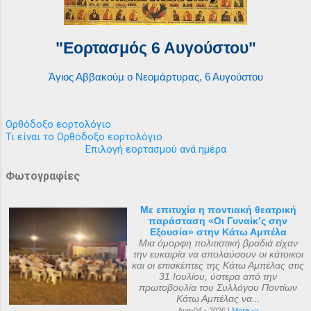
"Εορτασμός 6 Αυγούστου"
Άγιος Αββακούμ ο Νεομάρτυρας, 6 Αυγούστου
Ορθόδοξο εορτολόγιο
Τι είναι το Ορθόδοξο εορτολόγιο
Επιλογή εορτασμού ανά ημέρα
Φωτογραφίες
Με επιτυχία η ποντιακή θεατρική
παράσταση «Οι Γυναίκ’ς σην
Εξουσία» στην Κάτω Αμπέλα
Μια όμορφη πολιτιστική βραδιά είχαν
την ευκαιρία να απολαύσουν οι κάτοικοι
και οι επισκέπτες της Κάτω Αμπέλας στις
31 Ιουλίου, ύστερα από την
πρωτοβουλία του Συλλόγου Ποντίων
Κάτω Αμπέλας να...
Aug-04 - 2026 |
More ->