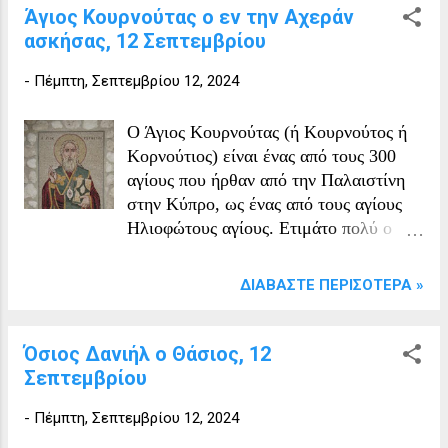
σας προδώσω στους στρατιώτες που με
Άγιος Κουρνούτας ο εν την Αχεράν
ανάγκασαν βίαια να τους το
ασκήσας, 12 Σεπτεμβρίου
αποκαλύψω. Σπεύσατε κι εσείς να
έρθετε και να με ακολουθήσετε». Όταν
-
Πέμπτη, Σεπτεμβρίου 12, 2024
στάθηκε μπροστά στο βήμα του
δικαστηρίου, ο Αντωνίνος είπε στον
Ο Άγιος Κουρνούτας (ή Κουρνούτος ή
Μάρτυρα: «Σκέψου τι σε συμφέρει και
Κορνούτιος) είναι ένας από τους 300
έλα να θυσιάσεις στους θεούς». Τότε ο
αγίους που ήρθαν από την Παλαιστίνη
αθλητής τ...
στην Κύπρο, ως ένας από τους αγίους
Ηλιοφώτους αγίους. Ετιμάτο πολύ ο
άγιος αυτός στην Κύπρο και αυτό
συμπεραίνεται από τους πολλούς
ΔΙΑΒΆΣΤΕ ΠΕΡΙΣΌΤΕΡΑ »
ερειπωμένους, πλέον, ναούς που
υπάρχουν ιδιαίτερα στην Πάφο σε
πολλά χωριά, όπως στη Γεροσκήπου,
Όσιος Δανιήλ ο Θάσιος, 12
Σαλαμιού, Σουσκιού, Πολέμι και
Σεπτεμβρίου
αλλού. Από μία παλαιά εικόνα του
-
Πέμπτη, Σεπτεμβρίου 12, 2024
αγίου που αναγράφεται ως άγιος
Κορνούτος εικονίζεται ως επίσκοπος.