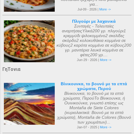
για...
Jul-09 - 2026 |
More ->
Πλιγούρι με λαχανικά
Συνταγές - Τελευταίες
αναρτήσειςΥλικά200 γρ. πλιγούρι1
κρεμμύδι ψιλοκομμένο2 σκελίδες
σκόρδο2 κολοκυθάκια κομμένα σε
κύβους2 καρότα κομμένα σε κύβους200
γρ. μανιτάρια λευκά κομμένα σε
φέτες200 γρ....
Jun-29 - 2026 |
More ->
ΓηΤονια
Βίνικουνκα, το βουνό με τα επτά
χρώματα, Περού
Βίνικουνκα, το βουνό με τα επτά
χρώματα, ΠερούΤο Βίνικουνκα, ή
Ουινικούνκα, γνωστό επίσης ως
Montaña de Siete Colores
(κυριολεκτικά: Βουνό με τα επτά
χρώματα), Montaña de Colores (Βουνό
των χρωμάτων)...
Jan-07 - 2025 |
More ->