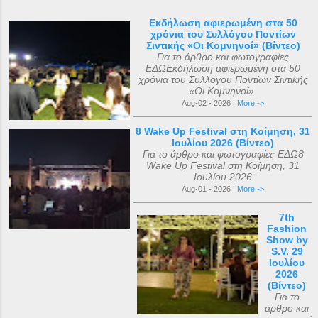
Εκδήλωση αφιερωμένη στα 50
χρόνια του Συλλόγου Ποντίων
Σιντικής «Οι Κομνηνοί» (Βίντεο)
Για το άρθρο και φωτογραφίες
ΕΔΩΕκδήλωση αφιερωμένη στα 50
χρόνια του Συλλόγου Ποντίων Σιντικής
«Οι Κομνηνοί»
Aug-02 - 2026 |
More ->
8 Wake Up Festival στη Κοίμηση, 31
Ιουλίου 2026 (Βίντεο)
Για το άρθρο και φωτογραφίες ΕΔΩ8
Wake Up Festival στη Κοίμηση, 31
Ιουλίου 2026
Aug-01 - 2026 |
More ->
7th
Fashion
Show by
S.V. 29
Ιουλίου
2026
(Βίντεο)
Για το
άρθρο και