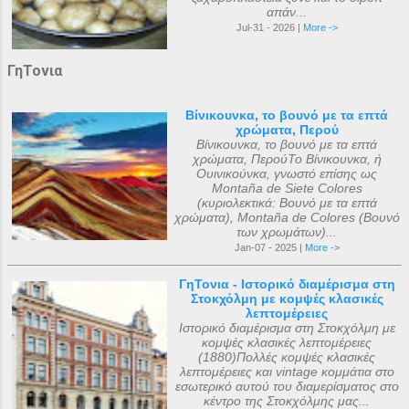
απάν...
Jul-31 - 2026 |
More ->
ΓηΤονια
Βίνικουνκα, το βουνό με τα επτά
χρώματα, Περού
Βίνικουνκα, το βουνό με τα επτά
χρώματα, ΠερούΤο Βίνικουνκα, ή
Ουινικούνκα, γνωστό επίσης ως
Montaña de Siete Colores
(κυριολεκτικά: Βουνό με τα επτά
χρώματα), Montaña de Colores (Βουνό
των χρωμάτων)...
Jan-07 - 2025 |
More ->
ΓηΤονια - Ιστορικό διαμέρισμα στη
Στοκχόλμη με κομψές κλασικές
λεπτομέρειες
Ιστορικό διαμέρισμα στη Στοκχόλμη με
κομψές κλασικές λεπτομέρειες
(1880)Πολλές κομψές κλασικές
λεπτομέρειες και vintage κομμάτια στο
εσωτερικό αυτού του διαμερίσματος στο
κέντρο της Στοκχόλμης μας...