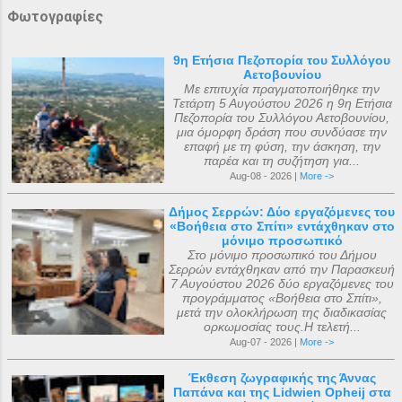
Φωτογραφίες
9η Ετήσια Πεζοπορία του Συλλόγου
Αετοβουνίου
Με επιτυχία πραγματοποιήθηκε την
Τετάρτη 5 Αυγούστου 2026 η 9η Ετήσια
Πεζοπορία του Συλλόγου Αετοβουνίου,
μια όμορφη δράση που συνδύασε την
επαφή με τη φύση, την άσκηση, την
παρέα και τη συζήτηση για...
Aug-08 - 2026 |
More ->
Δήμος Σερρών: Δύο εργαζόμενες του
«Βοήθεια στο Σπίτι» εντάχθηκαν στο
μόνιμο προσωπικό
Στο μόνιμο προσωπικό του Δήμου
Σερρών εντάχθηκαν από την Παρασκευή
7 Αυγούστου 2026 δύο εργαζόμενες του
προγράμματος «Βοήθεια στο Σπίτι»,
μετά την ολοκλήρωση της διαδικασίας
ορκωμοσίας τους.Η τελετή...
Aug-07 - 2026 |
More ->
Έκθεση ζωγραφικής της Άννας
Παπάνα και της Lidwien Opheij στα