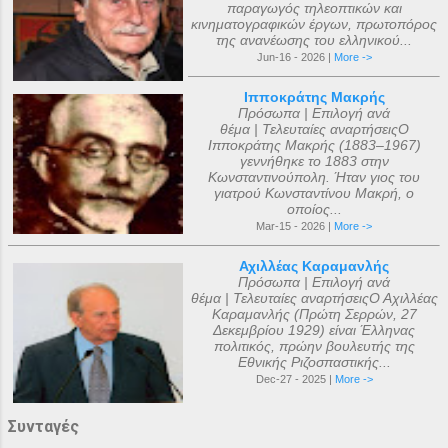
παραγωγός τηλεοπτικών και
κινηματογραφικών έργων, πρωτοπόρος
της ανανέωσης του ελληνικού...
Jun-16 - 2026 |
More ->
Ιπποκράτης Μακρής
Πρόσωπα | Επιλογή ανά
θέμα | Τελευταίες αναρτήσειςΟ
Ιπποκράτης Μακρής (1883–1967)
γεννήθηκε το 1883 στην
Κωνσταντινούπολη. Ήταν γιος του
γιατρού Κωνσταντίνου Μακρή, ο
οποίος...
Mar-15 - 2026 |
More ->
Αχιλλέας Καραμανλής
Πρόσωπα | Επιλογή ανά
θέμα | Τελευταίες αναρτήσειςΟ Αχιλλέας
Καραμανλής (Πρώτη Σερρών, 27
Δεκεμβρίου 1929) είναι Έλληνας
πολιτικός, πρώην βουλευτής της
Εθνικής Ριζοσπαστικής...
Dec-27 - 2025 |
More ->
Συνταγές