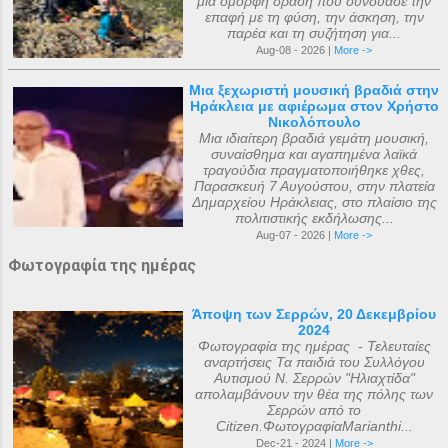
μια όμορφη δράση που συνδύασε την
επαφή με τη φύση, την άσκηση, την
παρέα και τη συζήτηση για...
Aug-08 - 2026 |
More ->
Μια ξεχωριστή μουσική βραδιά στην
Ηράκλεια με αφιέρωμα στον Χρήστο
Νικολόπουλο
Μια ιδιαίτερη βραδιά γεμάτη μουσική,
συναίσθημα και αγαπημένα λαϊκά
τραγούδια πραγματοποιήθηκε χθες,
Παρασκευή 7 Αυγούστου, στην πλατεία
Δημαρχείου Ηράκλειας, στο πλαίσιο της
πολιτιστικής εκδήλωσης...
Aug-07 - 2026 |
More ->
Φωτογραφία της ημέρας
Άποψη των Σερρών, 20 Δεκεμβρίου
2024
Φωτογραφία της ημέρας - Τελευταίες
αναρτήσεις Τα παιδιά του Συλλόγου
Αυτισμού Ν. Σερρών "Ηλιαχτίδα"
απολαμβάνουν την θέα της πόλης των
Σερρών από το
Citizen.ΦωτογραφίαMarianthi...
Dec-21 - 2024 |
More ->