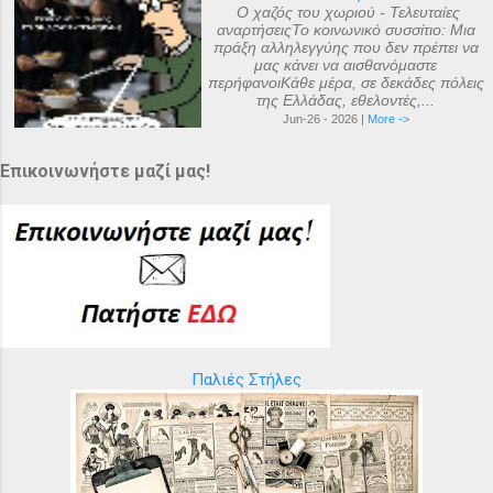
Ο χαζός του χωριού - Τελευταίες
αναρτήσειςΤο κοινωνικό συσσίτιο: Μια
πράξη αλληλεγγύης που δεν πρέπει να
μας κάνει να αισθανόμαστε
περήφανοιΚάθε μέρα, σε δεκάδες πόλεις
της Ελλάδας, εθελοντές,...
Jun-26 - 2026 |
More ->
Επικοινωνήστε μαζί μας!
Παλιές Στήλες