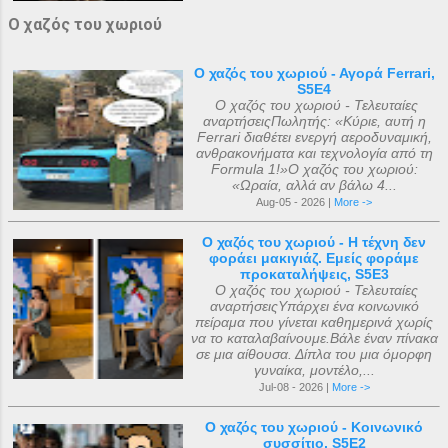
Ο χαζός του χωριού
Ο χαζός του χωριού - Αγορά Ferrari,
S5E4
Ο χαζός του χωριού - Τελευταίες
αναρτήσειςΠωλητής: «Κύριε, αυτή η
Ferrari διαθέτει ενεργή αεροδυναμική,
ανθρακονήματα και τεχνολογία από τη
Formula 1!»Ο χαζός του χωριού:
«Ωραία, αλλά αν βάλω 4...
Aug-05 - 2026 |
More ->
Ο χαζός του χωριού - Η τέχνη δεν
φοράει μακιγιάζ. Εμείς φοράμε
προκαταλήψεις, S5E3
Ο χαζός του χωριού - Τελευταίες
αναρτήσειςΥπάρχει ένα κοινωνικό
πείραμα που γίνεται καθημερινά χωρίς
να το καταλαβαίνουμε.Βάλε έναν πίνακα
σε μια αίθουσα. Δίπλα του μια όμορφη
γυναίκα, μοντέλο,...
Jul-08 - 2026 |
More ->
Ο χαζός του χωριού - Κοινωνικό
συσσίτιο, S5E2