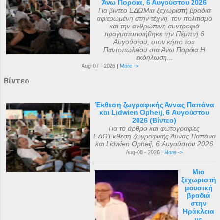
Άνω Πορόια, 6 Αυγούστου 2026
Για βίντεο ΕΔΩΜια ξεχωριστή βραδιά
αφιερωμένη στην τέχνη, τον πολιτισμό
και την ανθρώπινη συντροφιά
πραγματοποιήθηκε την Πέμπτη 6
Αυγούστου, στον κήπο του
Παντοπωλείου στα Άνω Πορόια.Η
εκδήλωση...
Aug-07 - 2026 |
More ->
Βίντεο
Έκθεση ζωγραφικής Άννας Παπάνα
και Lidwien Opheij, 6 Αυγούστου
2026 (Βίντεο)
Για το άρθρο και φωτογραφίες
ΕΔΩΈκθεση ζωγραφικής Άννας Παπάνα
και Lidwien Opheij, 6 Αυγούστου 2026
Aug-08 - 2026 |
More ->
Μια
ξεχωριστή
μουσική
βραδιά
στην
Ηράκλεια
με