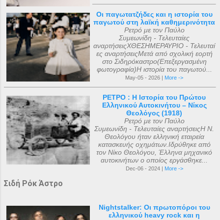
Οι παγωτατζήδες και η ιστορία του
παγωτού στη λαϊκή καθημερινότητα
Ρετρό με τον Παύλο
Συμεωνίδη - Τελευταίες
αναρτήσειςΧΘΕΣΗΜΕΡΑΥΡΙΟ - Τελευταί
ες αναρτήσειςΜετά από σχολική εορτή
στο Σιδηρόκαστρο(Επεξεργασμένη
φωτογραφία)Η ιστορία του παγωτού...
May-05 - 2026 |
More ->
ΡΕΤΡΟ : Η Ιστορία του Πρώτου
Ελληνικού Αυτοκινήτου – Νίκος
Θεολόγος (1918)
Ρετρό με τον Παύλο
Συμεωνίδη - Τελευταίες αναρτήσειςΗ Ν.
Θεολόγου ήταν ελληνική εταιρεία
κατασκευής οχημάτων.Ιδρύθηκε από
τον Νίκο Θεολόγου, Έλληνα μηχανικό
αυτοκινήτων ο οποίος εργάσθηκε...
Dec-06 - 2024 |
More ->
Σιδή Ρόκ Άστρο
Nightstalker: Οι πρωτοπόροι του
ελληνικού heavy rock και η