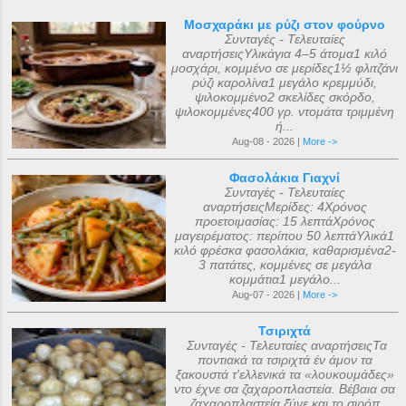
Μοσχαράκι με ρύζι στον φούρνο
Συνταγές - Τελευταίες
αναρτήσειςΥλικάγια 4–5 άτομα1 κιλό
μοσχάρι, κομμένο σε μερίδες1½ φλιτζάνι
ρύζι καρολίνα1 μεγάλο κρεμμύδι,
ψιλοκομμένο2 σκελίδες σκόρδο,
ψιλοκομμένες400 γρ. ντομάτα τριμμένη
ή...
Aug-08 - 2026 |
More ->
Φασολάκια Γιαχνί
Συνταγές - Τελευταίες
αναρτήσειςΜερίδες: 4Χρόνος
προετοιμασίας: 15 λεπτάΧρόνος
μαγειρέματος: περίπου 50 λεπτάΥλικά1
κιλό φρέσκα φασολάκια, καθαρισμένα2-
3 πατάτες, κομμένες σε μεγάλα
κομμάτια1 μεγάλο...
Aug-07 - 2026 |
More ->
Τσιριχτά
Συνταγές - Τελευταίες αναρτήσειςΤα
ποντιακά τα τσιριχτά έν άμον τα
ξακουστά τ'ελλενικά τα «λουκουμάδες»
ντο έχνε σα ζαχαροπλαστεία. Βέβαια σα
ζαχαροπλαστεία ξ̌ύνε και το σιρόπ