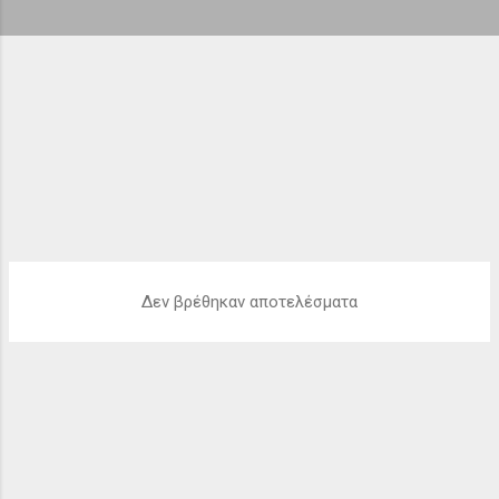
ή
σ
ε
ι
ς
Δεν βρέθηκαν αποτελέσματα