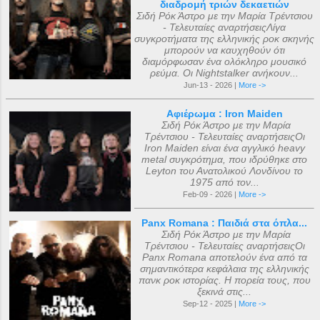
διαδρομή τριών δεκαετιών
Σιδή Ρόκ Άστρο με την Μαρία Τρέντσιου
- Τελευταίες αναρτήσειςΛίγα
συγκροτήματα της ελληνικής ροκ σκηνής
μπορούν να καυχηθούν ότι
διαμόρφωσαν ένα ολόκληρο μουσικό
ρεύμα. Οι Nightstalker ανήκουν...
Jun-13 - 2026 |
More ->
Αφιέρωμα : Iron Maiden
Σιδή Ρόκ Άστρο με την Μαρία
Τρέντσιου - Τελευταίες αναρτήσειςΟι
Iron Maiden είναι ένα αγγλικό heavy
metal συγκρότημα, που ιδρύθηκε στο
Leyton του Ανατολικού Λονδίνου το
1975 από τον...
Feb-09 - 2026 |
More ->
Panx Romana : Παιδιά στα όπλα...
Σιδή Ρόκ Άστρο με την Μαρία
Τρέντσιου - Τελευταίες αναρτήσειςΟι
Panx Romana αποτελούν ένα από τα
σημαντικότερα κεφάλαια της ελληνικής
πανκ ροκ ιστορίας. Η πορεία τους, που
ξεκινά στις...
Sep-12 - 2025 |
More ->