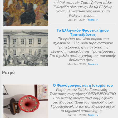
ἐπὶ θάλατταν εἰς Τραπεζοῦντα πόλιν
Ἑλληνίδα οἰκουμένην ἐν τῷ Εὐξείνῳ
Πόντῳ, Σινωπέων ἀποικίαν, ἐν τῇ
Κόλχων χώρᾳ....
Oct-14 - 2024 |
More ->
Το Ελληνικόν Φροντιστήριον
Τραπεζούντος
Τα εγκένια του νέου κτιρίου του
σχολίουΤο Ελληνικόν Φροντιστήριον
Τραπεζούντος ήταν σχολείο της
ελληνικής παροικίας της Τραπεζούντας.
Στο σχολείο αυτό η χρήση της ποντιακής
διαλέκτου ήταν...
Mar-24 - 2023 |
More ->
Ρετρό
Ο Φωνόγραφος και η Ιστορία του
Ρετρό με τον Παύλο Συμεωνίδη -
Τελευταίες αναρτήσειςΧΘΕΣΗΜΕΡΑΥΡΙΟ
- Τελευταίες αναρτήσειςΓραμμόφωνο
στο Μουσείο "Σπίτι του παιδιού" στον
ΠρομαχώναΑπό τον φωνόγραφο μέχρι
το σημερινό streaming, η...
Jun-21 - 2026 |
More ->