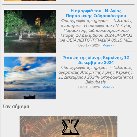
Η ομορφιά του Ι.Ν. Αγίας
Παρασκευής Σιδηροκάστρου
Φωτογραφία της ημέρας - Τελευταίες
αναρτήσεις Η ομορφιά του Ι.Ν. Αγίας
Παρασκευής ΣιδηροκάστρουΑύριο
Τετάρτη 18 Δεκεμβρίου 2024ΟΡΘΡΟΣ
ΚΑΙ ΘΕΙΑ ΛΕΙΤΟΥΡΓΙΑΩΡΑ 08:15 ΜΕ...
Dec-17 - 2024 |
More ->
Άποψη της λίμνης Κερκίνης, 12
Δεκεμβρίου 2024
Φωτογραφία της ημέρας - Τελευταίες
αναρτήσεις Άποψη της λίμνης Κερκίνης,
12 Δεκεμβρίου 2024ΦωτογραφίαPetros
Bilioubasis
Dec-13 - 2024 |
More ->
Σαν σήμερα