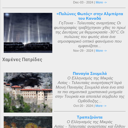
Dec-03 - 2024 |
More ->
«Πυλώνες Φωτός» στην Αλμπέρτα
του Καναδά
ΓηΤονια - Τελευταίες αναρτήσεις Οι
φωτογραφίες τραβήχτηκαν χθες το πρωί
της Δευτέρας με θερμοκρασία -30°C.Οι
πυλώνες του φωτός είναι ένα
ατμοσφαιρικό οπτικό φαινόμενο που
εμφανίζεται...
Nov-29 - 2024 |
More ->
Χαμένες Πατρίδες
Παναγία Σουμελά
Ο Ελληνισμός της Μικράς
Ασίας - Τελευταίες αναρτήσειςΗ Ιερά
Μονή Παναγίας Σουμελά είναι ένα από
τα πιο σημαντικά χριστιανικά μνημεία
στην Τουρκία και αποτελεί σύμβολο της
Ορθόδοξης...
Oct-20 - 2024 |
More ->
Τραπεζούντα
Ο Ελληνισμός της Μικράς
Ασίας - Τελευταίες αναρτήσεις καὶ ἦλθον