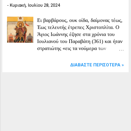
-
Κυριακή, Ιουλίου 28, 2024
Eι βαρβάρους, ουκ οίδα, δαίμονας τέως,
Έως τελευτής έτρεπες Xριστοπλίτα. Ο
Άγιος Ιωάννης έζησε στα χρόνια του
Ιουλιανού του Παραβάτη (361) και ήταν
στρατιώτης «εις τα νούμερα των
καλουμένων Ταϊφάλων». Αυτός λοιπόν,
είχε σταλεί μαζί με άλλους στρατιώτες
ΔΙΑΒΆΣΤΕ ΠΕΡΙΣΌΤΕΡΑ »
να καταδιώξει χριστιανούς. Φαινομενικά
τους καταδίωκε, ενώ στα κρυφά τους
βοηθούσε να διαφύγουν, να αντέχουν τα
βασανιστήρια, να έχουν τα στοιχειώδη
για την αντιμετώπιση των ασθενειών
τους και άλλα. Έτσι θεάρεστα αφού
πέρασε τη ζωή του ο Ιωάννης,
αναπαύθηκε ειρηνικά και τάφηκε στον
Πανδέκτη, τόπο που και οι ξένοι