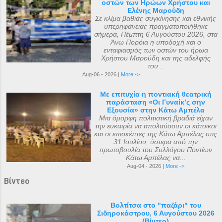
οστών των Ηρώων Χρήστου και
Ελένης Μαρούδη
Σε κλίμα βαθιάς συγκίνησης και εθνικής
υπερηφάνειας πραγματοποιήθηκε
σήμερα, Πέμπτη 6 Αυγούστου 2026, στα
Άνω Πορόια η υποδοχή και ο
ενταφιασμός των οστών του ήρωα
Χρήστου Μαρούδη και της αδελφής
του...
Aug-06 - 2026 |
More ->
Με επιτυχία η ποντιακή θεατρική
παράσταση «Οι Γυναίκ’ς σην
Εξουσία» στην Κάτω Αμπέλα
Μια όμορφη πολιτιστική βραδιά είχαν
την ευκαιρία να απολαύσουν οι κάτοικοι
και οι επισκέπτες της Κάτω Αμπέλας στις
31 Ιουλίου, ύστερα από την
πρωτοβουλία του Συλλόγου Ποντίων
Κάτω Αμπέλας να...
Aug-04 - 2026 |
More ->
Βίντεο
Βολτίτσα στο "παζάρι" του
Σιδηροκάστρου, 6 Αυγούστου 2026
(Βίντεο)