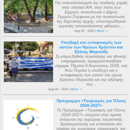
Την επαναλειτουργία της παιδικής χαράς
στην πλατεία ΙΚΑ, στην πόλη των
Σερρών, ανακοίνωσε ο Δήμος
Σερρών.Σύμφωνα με την ανακοίνωση
της δημοτικής αρχής, ολοκληρώθηκαν
εργασίες αποκατάστασης φθορών,...
Aug-06 - 2026 |
More ->
Υποδοχή και ενταφιασμός των
οστών των Ηρώων Χρήστου και
Ελένης Μαρούδη
Σε κλίμα βαθιάς συγκίνησης και εθνικής
υπερηφάνειας πραγματοποιήθηκε
σήμερα, Πέμπτη 6 Αυγούστου 2026, στα
Άνω Πορόια η υποδοχή και ο
ενταφιασμός των οστών του ήρωα
Χρήστου Μαρούδη και της αδελφής
του...
Aug-06 - 2026 |
More ->
Πρόγραμμα «Τουρισμός για Όλους
2026-2027»
Το Πρόγραμμα «Τουρισμός για Όλους
2026-2027» στοχεύει στην άμεση
ενίσχυση της εγχώριας τουριστικής
δραστηριότητας και εντάσσεται στο
πλαίσιο της ευρύτερης στρατηγικής της