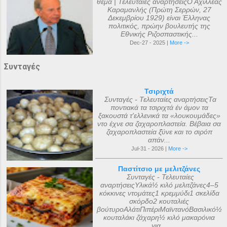
θέμα | Τελευταίες αναρτήσειςΟ Αχιλλέας
Καραμανλής (Πρώτη Σερρών, 27
Δεκεμβρίου 1929) είναι Έλληνας
πολιτικός, πρώην βουλευτής της
Εθνικής Ριζοσπαστικής...
Dec-27 - 2025 |
More ->
Συνταγές
Τσιριχτά
Συνταγές - Τελευταίες αναρτήσειςΤα
ποντιακά τα τσιριχτά έν άμον τα
ξακουστά τ'ελλενικά τα «λουκουμάδες»
ντο έχνε σα ζαχαροπλαστεία. Βέβαια σα
ζαχαροπλαστεία ξ̌ύνε και το σιρόπ
απάν...
Jul-31 - 2026 |
More ->
Παστίτσιο με μελιτζάνες
Συνταγές - Τελευταίες
αναρτήσειςΥλικά½ κιλό μελιτζάνες4–5
κόκκινες ντομάτες1 κρεμμύδι1 σκελίδα
σκόρδο2 κουταλιές
βούτυροΑλάτιΠιπέριΜαϊντανόΒασιλικό½
κουταλάκι ζάχαρη½ κιλό μακαρόνια
για...