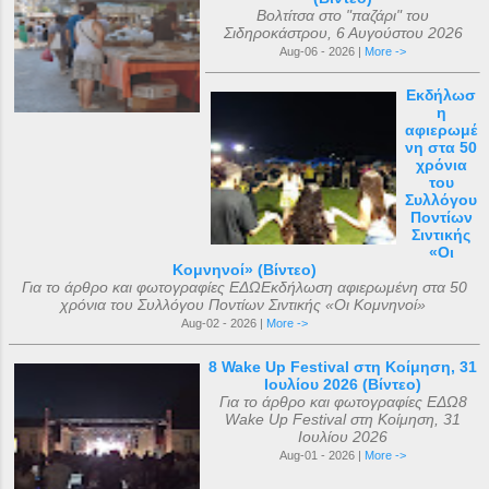
Βολτίτσα στο "παζάρι" του
Σιδηροκάστρου, 6 Αυγούστου 2026
Aug-06 - 2026 |
More ->
Εκδήλωσ
η
αφιερωμέ
νη στα 50
χρόνια
του
Συλλόγου
Ποντίων
Σιντικής
«Οι
Κομνηνοί» (Βίντεο)
Για το άρθρο και φωτογραφίες ΕΔΩΕκδήλωση αφιερωμένη στα 50
χρόνια του Συλλόγου Ποντίων Σιντικής «Οι Κομνηνοί»
Aug-02 - 2026 |
More ->
8 Wake Up Festival στη Κοίμηση, 31
Ιουλίου 2026 (Βίντεο)
Για το άρθρο και φωτογραφίες ΕΔΩ8
Wake Up Festival στη Κοίμηση, 31
Ιουλίου 2026
Aug-01 - 2026 |
More ->