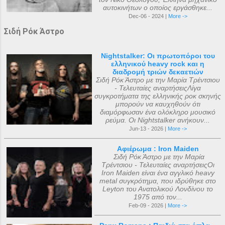
αυτοκινήτων ο οποίος εργάσθηκε...
Dec-06 - 2024 |
More ->
Σιδή Ρόκ Άστρο
Nightstalker: Οι πρωτοπόροι του
ελληνικού heavy rock και η
διαδρομή τριών δεκαετιών
Σιδή Ρόκ Άστρο με την Μαρία Τρέντσιου
- Τελευταίες αναρτήσειςΛίγα
συγκροτήματα της ελληνικής ροκ σκηνής
μπορούν να καυχηθούν ότι
διαμόρφωσαν ένα ολόκληρο μουσικό
ρεύμα. Οι Nightstalker ανήκουν...
Jun-13 - 2026 |
More ->
Αφιέρωμα : Iron Maiden
Σιδή Ρόκ Άστρο με την Μαρία
Τρέντσιου - Τελευταίες αναρτήσειςΟι
Iron Maiden είναι ένα αγγλικό heavy
metal συγκρότημα, που ιδρύθηκε στο
Leyton του Ανατολικού Λονδίνου το
1975 από τον...
Feb-09 - 2026 |
More ->