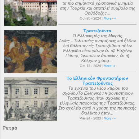
τα πιο σημαντικά χριστιανικά μνημεία
στην Τουρκία και αποτελεί σύμβολο της
Ορθόδοξης...
Oct-20 - 2024 |
More ->
Τραπεζούντα
Ο Ελληνισμός της Μικράς
Ασίας - Τελευταίες αναρτήσεις καὶ ἦλθον
ἐπὶ θάλατταν εἰς Τραπεζοῦντα πόλιν
Ἑλληνίδα οἰκουμένην ἐν τῷ Εὐξείνῳ
Πόντῳ, Σινωπέων ἀποικίαν, ἐν τῇ
Κόλχων χώρᾳ....
Oct-14 - 2024 |
More ->
Το Ελληνικόν Φροντιστήριον
Τραπεζούντος
Τα εγκένια του νέου κτιρίου του
σχολίουΤο Ελληνικόν Φροντιστήριον
Τραπεζούντος ήταν σχολείο της
ελληνικής παροικίας της Τραπεζούντας.
Στο σχολείο αυτό η χρήση της ποντιακής
διαλέκτου ήταν...
Mar-24 - 2023 |
More ->
Ρετρό