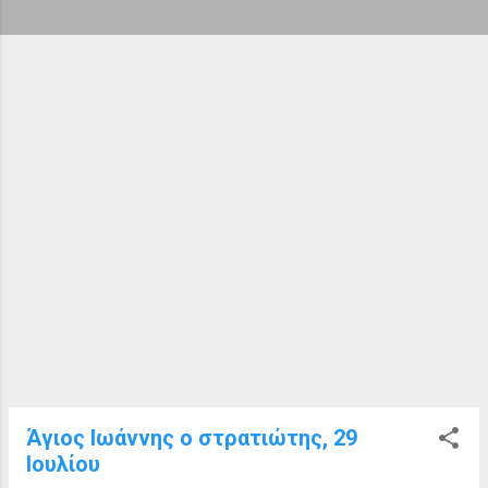
ή
σ
ε
ι
ς
Άγιος Ιωάννης ο στρατιώτης, 29
Ιουλίου