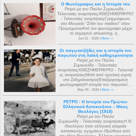
Ο Φωνόγραφος και η Ιστορία του
Ρετρό με τον Παύλο Συμεωνίδη -
Τελευταίες αναρτήσειςΧΘΕΣΗΜΕΡΑΥΡΙΟ
- Τελευταίες αναρτήσειςΓραμμόφωνο
στο Μουσείο "Σπίτι του παιδιού" στον
ΠρομαχώναΑπό τον φωνόγραφο μέχρι
το σημερινό streaming, η...
Jun-21 - 2026 |
More ->
Οι παγωτατζήδες και η ιστορία του
παγωτού στη λαϊκή καθημερινότητα
Ρετρό με τον Παύλο
Συμεωνίδη - Τελευταίες
αναρτήσειςΧΘΕΣΗΜΕΡΑΥΡΙΟ - Τελευταί
ες αναρτήσειςΜετά από σχολική εορτή
στο Σιδηρόκαστρο(Επεξεργασμένη
φωτογραφία)Η ιστορία του παγωτού...
May-05 - 2026 |
More ->
ΡΕΤΡΟ : Η Ιστορία του Πρώτου
Ελληνικού Αυτοκινήτου – Νίκος
Θεολόγος (1918)
Ρετρό με τον Παύλο
Συμεωνίδη - Τελευταίες αναρτήσειςΗ Ν.
Θεολόγου ήταν ελληνική εταιρεία
κατασκευής οχημάτων.Ιδρύθηκε από
τον Νίκο Θεολόγου, Έλληνα μηχανικό