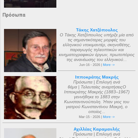
Πρόσωπα
Τάκης Χατζόπουλος
Ο Τάκης Χατζόπουλος υπήρξε μία από
τις σημαντικότερες μορφές του
ελληνικού ντοκιμαντέρ, σκηνοθέτης,
παραγωγός τηλεοπτικών και
κινηματογραφικών έργων, πρωτοπόρος
της ανανέωσης του ελληνικού...
Jun-16 - 2026 |
More ->
Ιπποκράτης Μακρής
Πρόσωπα | Επιλογή ανά
θέμα | Τελευταίες αναρτήσειςΟ
Ιπποκράτης Μακρής (1883–1967)
γεννήθηκε το 1883 στην
Κωνσταντινούπολη. Ήταν γιος του
γιατρού Κωνσταντίνου Μακρή, ο
οποίος...
Mar-15 - 2026 |
More ->
Αχιλλέας Καραμανλής
Πρόσωπα | Επιλογή ανά