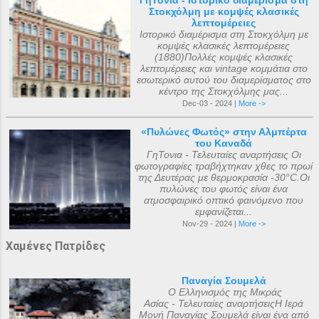
ΓηΤονια - Ιστορικό διαμέρισμα στη
Στοκχόλμη με κομψές κλασικές
λεπτομέρειες
Ιστορικό διαμέρισμα στη Στοκχόλμη με
κομψές κλασικές λεπτομέρειες
(1880)Πολλές κομψές κλασικές
λεπτομέρειες και vintage κομμάτια στο
εσωτερικό αυτού του διαμερίσματος στο
κέντρο της Στοκχόλμης μας...
Dec-03 - 2024 |
More ->
«Πυλώνες Φωτός» στην Αλμπέρτα
του Καναδά
ΓηΤονια - Τελευταίες αναρτήσεις Οι
φωτογραφίες τραβήχτηκαν χθες το πρωί
της Δευτέρας με θερμοκρασία -30°C.Οι
πυλώνες του φωτός είναι ένα
ατμοσφαιρικό οπτικό φαινόμενο που
εμφανίζεται...
Nov-29 - 2024 |
More ->
Χαμένες Πατρίδες
Παναγία Σουμελά
Ο Ελληνισμός της Μικράς
Ασίας - Τελευταίες αναρτήσειςΗ Ιερά
Μονή Παναγίας Σουμελά είναι ένα από