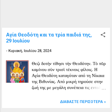
ενταφιάζονταν. Η δε σύναξη του γινόταν
στον πρώτο αποστολικό ναό του Αγίου
Ιωάννου του Θεολόγου.
Αγία Θεοδότη και τα τρία παιδιά της,
29 Ιουλίου
-
Κυριακή, Ιουλίου 28, 2024
Θεῷ δοτὴν τίθησι τὴν Θεοδότην. Τὸ πῦρ
καμίνου σὺν τρισὶ τέκνοις φίλοις. Η
Αγία Θεοδότη καταγόταν από τη Νίκαια
της Βιθυνίας. Από μικρή τηρούσε στην
ζωή της με μεγάλη συνέπεια τις εντολές
του Θεού κάτι το οποίο προσπαθούσε
να περάσει και στα παιδιά της. Λόγω της
ΔΙΑΒΆΣΤΕ ΠΕΡΙΣΌΤΕΡΑ »
χριστιανικής της πίστης συνελήφθη από
τον άρχοντα Λευκάδιο, (ο οποίος την