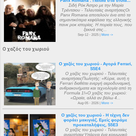
Panx Romana : Παιδιά στα όπλα...
Σιδή Ρόκ Άστρο με την Μαρία
Τρέντσιου - Τελευταίες αναρτήσειςΟι
Panx Romana αποτελούν ένα από τα
σημαντικότερα κεφάλαια της ελληνικής
πανκ ροκ ιστορίας. Η πορεία τους, που
ξεκινά στις...
Sep-12 - 2025 |
More ->
Ο χαζός του χωριού
Ο χαζός του χωριού - Αγορά Ferrari,
S5E4
Ο χαζός του χωριού - Τελευταίες
αναρτήσειςΠωλητής: «Κύριε, αυτή η
Ferrari διαθέτει ενεργή αεροδυναμική,
ανθρακονήματα και τεχνολογία από τη
Formula 1!»Ο χαζός του χωριού:
«Ωραία, αλλά αν βάλω 4...
Aug-05 - 2026 |
More ->
Ο χαζός του χωριού - Η τέχνη δεν
φοράει μακιγιάζ. Εμείς φοράμε
προκαταλήψεις, S5E3
Ο χαζός του χωριού - Τελευταίες
αναρτήσειςΥπάρχει ένα κοινωνικό