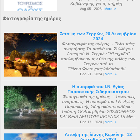
Κυβέρνησης για τη στήριξη...
Aug-05 - 2026 |
More ->
Φωτογραφία της ημέρας
Άποψη των Σερρών, 20 Δεκεμβρίου
2024
Φωτογραφία της ημέρας - Τελευταίες
αναρτήσεις Τα παιδιά του Συλλόγου
Αυτισμού Ν. Σερρών "Ηλιαχτίδα"
απολαμβάνουν την θέα της πόλης των
Σερρών από το
Citizen.ΦωτογραφίαMarianthi...
Dec-21 - 2024 |
More ->
Η ομορφιά του Ι.Ν. Αγίας
Παρασκευής Σιδηροκάστρου
Φωτογραφία της ημέρας - Τελευταίες
αναρτήσεις Η ομορφιά του Ι.Ν. Αγίας
Παρασκευής ΣιδηροκάστρουΑύριο
Τετάρτη 18 Δεκεμβρίου 2024ΟΡΘΡΟΣ
ΚΑΙ ΘΕΙΑ ΛΕΙΤΟΥΡΓΙΑΩΡΑ 08:15 ΜΕ...
Dec-17 - 2024 |
More ->
Άποψη της λίμνης Κερκίνης, 12
Δεκεμβρίου 2024