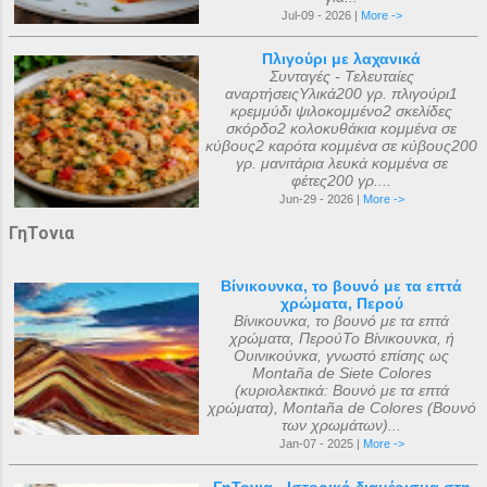
Jul-09 - 2026 |
More ->
Πλιγούρι με λαχανικά
Συνταγές - Τελευταίες
αναρτήσειςΥλικά200 γρ. πλιγούρι1
κρεμμύδι ψιλοκομμένο2 σκελίδες
σκόρδο2 κολοκυθάκια κομμένα σε
κύβους2 καρότα κομμένα σε κύβους200
γρ. μανιτάρια λευκά κομμένα σε
φέτες200 γρ....
Jun-29 - 2026 |
More ->
ΓηΤονια
Βίνικουνκα, το βουνό με τα επτά
χρώματα, Περού
Βίνικουνκα, το βουνό με τα επτά
χρώματα, ΠερούΤο Βίνικουνκα, ή
Ουινικούνκα, γνωστό επίσης ως
Montaña de Siete Colores
(κυριολεκτικά: Βουνό με τα επτά
χρώματα), Montaña de Colores (Βουνό
των χρωμάτων)...
Jan-07 - 2025 |
More ->