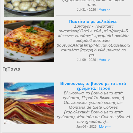
απάν...
Jul-31 - 2026 |
More ->
Παστίτσιο με μελιτζάνες
Συνταγές - Τελευταίες
αναρτήσειςΥλικά½ κιλό μελιτζάνες4–5
κόκκινες ντομάτες1 κρεμμύδι1 σκελίδα
σκόρδο2 κουταλιές
βούτυροΑλάτιΠιπέριΜαϊντανόΒασιλικό½
κουταλάκι ζάχαρη½ κιλό μακαρόνια
για...
Jul-09 - 2026 |
More ->
ΓηΤονια
Βίνικουνκα, το βουνό με τα επτά
χρώματα, Περού
Βίνικουνκα, το βουνό με τα επτά
χρώματα, ΠερούΤο Βίνικουνκα, ή
Ουινικούνκα, γνωστό επίσης ως
Montaña de Siete Colores
(κυριολεκτικά: Βουνό με τα επτά
χρώματα), Montaña de Colores (Βουνό
των χρωμάτων)...
Jan-07 - 2025 |
More ->