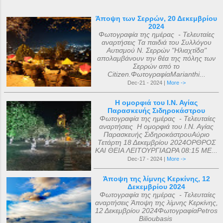
Άποψη των Σερρών, 20 Δεκεμβρίου
2024
Φωτογραφία της ημέρας - Τελευταίες
αναρτήσεις Τα παιδιά του Συλλόγου
Αυτισμού Ν. Σερρών "Ηλιαχτίδα"
απολαμβάνουν την θέα της πόλης των
Σερρών από το
Citizen.ΦωτογραφίαMarianthi...
Dec-21 - 2024 |
More ->
Η ομορφιά του Ι.Ν. Αγίας
Παρασκευής Σιδηροκάστρου
Φωτογραφία της ημέρας - Τελευταίες
αναρτήσεις Η ομορφιά του Ι.Ν. Αγίας
Παρασκευής ΣιδηροκάστρουΑύριο
Τετάρτη 18 Δεκεμβρίου 2024ΟΡΘΡΟΣ
ΚΑΙ ΘΕΙΑ ΛΕΙΤΟΥΡΓΙΑΩΡΑ 08:15 ΜΕ...
Dec-17 - 2024 |
More ->
Άποψη της λίμνης Κερκίνης, 12
Δεκεμβρίου 2024
Φωτογραφία της ημέρας - Τελευταίες
αναρτήσεις Άποψη της λίμνης Κερκίνης,
12 Δεκεμβρίου 2024ΦωτογραφίαPetros
Bilioubasis