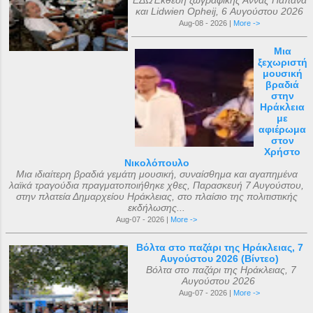
ΕΔΩΈκθεση ζωγραφικής Άννας Παπάνα
και Lidwien Opheij, 6 Αυγούστου 2026
Aug-08 - 2026 |
More ->
Μια
ξεχωριστή
μουσική
βραδιά
στην
Ηράκλεια
με
αφιέρωμα
στον
Χρήστο
Νικολόπουλο
Μια ιδιαίτερη βραδιά γεμάτη μουσική, συναίσθημα και αγαπημένα
λαϊκά τραγούδια πραγματοποιήθηκε χθες, Παρασκευή 7 Αυγούστου,
στην πλατεία Δημαρχείου Ηράκλειας, στο πλαίσιο της πολιτιστικής
εκδήλωσης...
Aug-07 - 2026 |
More ->
Βόλτα στο παζάρι της Ηράκλειας, 7
Αυγούστου 2026 (Βίντεο)
Βόλτα στο παζάρι της Ηράκλειας, 7
Αυγούστου 2026
Aug-07 - 2026 |
More ->