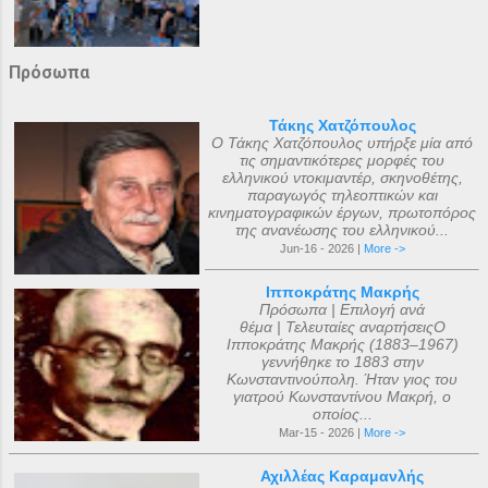
Πρόσωπα
Τάκης Χατζόπουλος
Ο Τάκης Χατζόπουλος υπήρξε μία από
τις σημαντικότερες μορφές του
ελληνικού ντοκιμαντέρ, σκηνοθέτης,
παραγωγός τηλεοπτικών και
κινηματογραφικών έργων, πρωτοπόρος
της ανανέωσης του ελληνικού...
Jun-16 - 2026 |
More ->
Ιπποκράτης Μακρής
Πρόσωπα | Επιλογή ανά
θέμα | Τελευταίες αναρτήσειςΟ
Ιπποκράτης Μακρής (1883–1967)
γεννήθηκε το 1883 στην
Κωνσταντινούπολη. Ήταν γιος του
γιατρού Κωνσταντίνου Μακρή, ο
οποίος...
Mar-15 - 2026 |
More ->
Αχιλλέας Καραμανλής