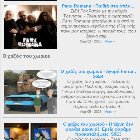
Panx Romana : Παιδιά στα όπλα...
Σιδή Ρόκ Άστρο με την Μαρία
Τρέντσιου - Τελευταίες αναρτήσειςΟι
Panx Romana αποτελούν ένα από τα
σημαντικότερα κεφάλαια της ελληνικής
πανκ ροκ ιστορίας. Η πορεία τους, που
ξεκινά στις...
Sep-12 - 2025 |
More ->
Ο χαζός του χωριού
Ο χαζός του χωριού - Αγορά Ferrari,
S5E4
Ο χαζός του χωριού - Τελευταίες
αναρτήσειςΠωλητής: «Κύριε, αυτή η
Ferrari διαθέτει ενεργή αεροδυναμική,
ανθρακονήματα και τεχνολογία από τη
Formula 1!»Ο χαζός του χωριού:
«Ωραία, αλλά αν βάλω 4...
Aug-05 - 2026 |
More ->
Ο χαζός του χωριού - Η τέχνη δεν
φοράει μακιγιάζ. Εμείς φοράμε
προκαταλήψεις, S5E3
Ο χαζός του χωριού - Τελευταίες