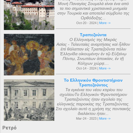
Μονή Παναγίας Σουμελά είναι ένα από
τα πιο σημαντικά χριστιανικά μνημεία
στην Τουρκία και αποτελεί σύμβολο της
Ορθόδοξης...
Oct-20 - 2024 |
More ->
Τραπεζούντα
Ο Ελληνισμός της Μικράς
Ασίας - Τελευταίες αναρτήσεις καὶ ἦλθον
ἐπὶ θάλατταν εἰς Τραπεζοῦντα πόλιν
Ἑλληνίδα οἰκουμένην ἐν τῷ Εὐξείνῳ
Πόντῳ, Σινωπέων ἀποικίαν, ἐν τῇ
Κόλχων χώρᾳ....
Oct-14 - 2024 |
More ->
Το Ελληνικόν Φροντιστήριον
Τραπεζούντος
Τα εγκένια του νέου κτιρίου του
σχολίουΤο Ελληνικόν Φροντιστήριον
Τραπεζούντος ήταν σχολείο της
ελληνικής παροικίας της Τραπεζούντας.
Στο σχολείο αυτό η χρήση της ποντιακής
διαλέκτου ήταν...
Mar-24 - 2023 |
More ->
Ρετρό