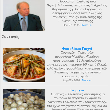
Πρόσωπα | Επιλογή ανά
θέμα | Τελευταίες αναρτήσειςΟ Αχιλλέας
Καραμανλής (Πρώτη Σερρών, 27
Δεκεμβρίου 1929) είναι Έλληνας
πολιτικός, πρώην βουλευτής της
Εθνικής Ριζοσπαστικής...
Dec-27 - 2025 |
More ->
Συνταγές
Φασολάκια Γιαχνί
Συνταγές - Τελευταίες
αναρτήσειςΜερίδες: 4Χρόνος
προετοιμασίας: 15 λεπτάΧρόνος
μαγειρέματος: περίπου 50 λεπτάΥλικά1
κιλό φρέσκα φασολάκια, καθαρισμένα2-
3 πατάτες, κομμένες σε μεγάλα
κομμάτια1 μεγάλο...
Aug-07 - 2026 |
More ->
Τσιριχτά
Συνταγές - Τελευταίες αναρτήσειςΤα
ποντιακά τα τσιριχτά έν άμον τα
ξακουστά τ'ελλενικά τα «λουκουμάδες»
ντο έχνε σα ζαχαροπλαστεία. Βέβαια σα
ζαχαροπλαστεία ξ̌ύνε και το σιρόπ