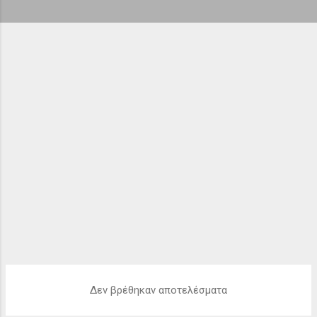
ή
σ
ε
ι
ς
Δεν βρέθηκαν αποτελέσματα