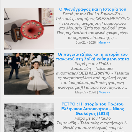
Ο Φωνόγραφος και η Ιστορία του
Ρετρό με τον Παύλο Συμεωνίδη -
Τελευταίες αναρτήσειςΧΘΕΣΗΜΕΡΑΥΡΙΟ
- Τελευταίες αναρτήσειςΓραμμόφωνο
στο Μουσείο "Σπίτι του παιδιού" στον
ΠρομαχώναΑπό τον φωνόγραφο μέχρι
το σημερινό streaming, η...
Jun-21 - 2026 |
More ->
Οι παγωτατζήδες και η ιστορία του
παγωτού στη λαϊκή καθημερινότητα
Ρετρό με τον Παύλο
Συμεωνίδη - Τελευταίες
αναρτήσειςΧΘΕΣΗΜΕΡΑΥΡΙΟ - Τελευταί
ες αναρτήσειςΜετά από σχολική εορτή
στο Σιδηρόκαστρο(Επεξεργασμένη
φωτογραφία)Η ιστορία του παγωτού...
May-05 - 2026 |
More ->
ΡΕΤΡΟ : Η Ιστορία του Πρώτου
Ελληνικού Αυτοκινήτου – Νίκος
Θεολόγος (1918)
Ρετρό με τον Παύλο
Συμεωνίδη - Τελευταίες αναρτήσειςΗ Ν.
Θεολόγου ήταν ελληνική εταιρεία