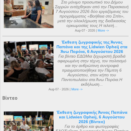
Στο μόνιμο προσωπικό του Δήμου
Σερρών εντάχθηκαν από την Παρασκευή
7 Αυγούστου 2026 δύο εργαζόμενες του
προγράμματος «Βοήθεια στο Σπίτι»,
μετά την ολοκλήρωση της διαδικασίας
ορκωμοσίας τους.Η τελετή...
Aug-07 - 2026 |
More ->
Έκθεση ζωγραφικής της Άννας
Παπάνα και της Lidwien Opheij στα
Άνω Πορόια, 6 Αυγούστου 2026
Για βίντεο ΕΔΩΜια ξεχωριστή βραδιά
αφιερωμένη στην τέχνη, τον πολιτισμό
και την ανθρώπινη συντροφιά
πραγματοποιήθηκε την Πέμπτη 6
Αυγούστου, στον κήπο του
Παντοπωλείου στα Άνω Πορόια.Η
εκδήλωση...
Aug-07 - 2026 |
More ->
Βίντεο
Έκθεση ζωγραφικής Άννας Παπάνα
και Lidwien Opheij, 6 Αυγούστου
2026 (Βίντεο)
Για το άρθρο και φωτογραφίες