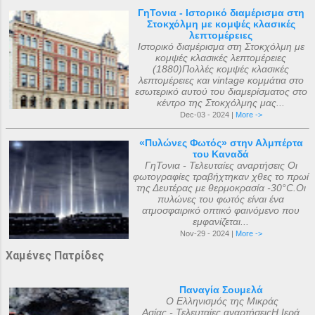
ΓηΤονια - Ιστορικό διαμέρισμα στη
Στοκχόλμη με κομψές κλασικές
λεπτομέρειες
Ιστορικό διαμέρισμα στη Στοκχόλμη με
κομψές κλασικές λεπτομέρειες
(1880)Πολλές κομψές κλασικές
λεπτομέρειες και vintage κομμάτια στο
εσωτερικό αυτού του διαμερίσματος στο
κέντρο της Στοκχόλμης μας...
Dec-03 - 2024 |
More ->
«Πυλώνες Φωτός» στην Αλμπέρτα
του Καναδά
ΓηΤονια - Τελευταίες αναρτήσεις Οι
φωτογραφίες τραβήχτηκαν χθες το πρωί
της Δευτέρας με θερμοκρασία -30°C.Οι
πυλώνες του φωτός είναι ένα
ατμοσφαιρικό οπτικό φαινόμενο που
εμφανίζεται...
Nov-29 - 2024 |
More ->
Χαμένες Πατρίδες
Παναγία Σουμελά
Ο Ελληνισμός της Μικράς
Ασίας - Τελευταίες αναρτήσειςΗ Ιερά