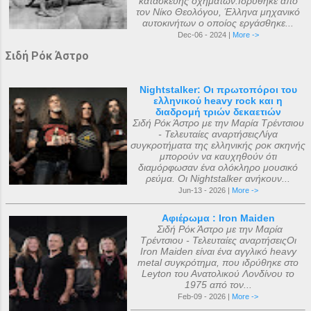
κατασκευής οχημάτων.Ιδρύθηκε από
τον Νίκο Θεολόγου, Έλληνα μηχανικό
αυτοκινήτων ο οποίος εργάσθηκε...
Dec-06 - 2024 |
More ->
Σιδή Ρόκ Άστρο
Nightstalker: Οι πρωτοπόροι του
ελληνικού heavy rock και η
διαδρομή τριών δεκαετιών
Σιδή Ρόκ Άστρο με την Μαρία Τρέντσιου
- Τελευταίες αναρτήσειςΛίγα
συγκροτήματα της ελληνικής ροκ σκηνής
μπορούν να καυχηθούν ότι
διαμόρφωσαν ένα ολόκληρο μουσικό
ρεύμα. Οι Nightstalker ανήκουν...
Jun-13 - 2026 |
More ->
Αφιέρωμα : Iron Maiden
Σιδή Ρόκ Άστρο με την Μαρία
Τρέντσιου - Τελευταίες αναρτήσειςΟι
Iron Maiden είναι ένα αγγλικό heavy
metal συγκρότημα, που ιδρύθηκε στο
Leyton του Ανατολικού Λονδίνου το
1975 από τον...
Feb-09 - 2026 |
More ->