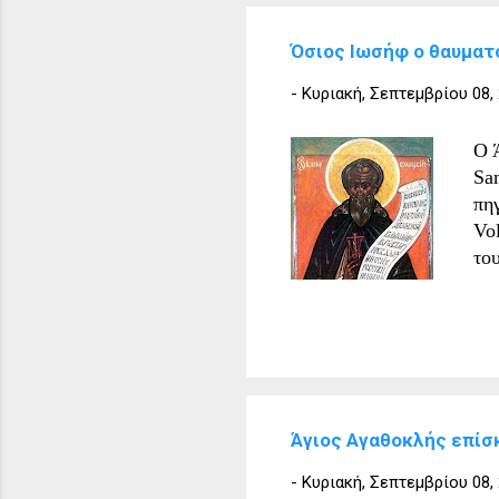
Δε
Ιρ
Όσιος Ιωσήφ ο θαυματ
Ιου
Sai
-
Κυριακή, Σεπτεμβρίου 08,
mac
sta
Ο 
μέ
Sa
πη
Vo
το
Μα
Δια
εκ
χρ
Έγ
σύ
Άγιος Αγαθοκλής επίσ
Συχ
μο
-
Κυριακή, Σεπτεμβρίου 08,
Ευα