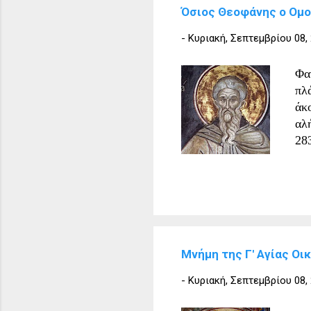
Όσιος Θεοφάνης ο Ομο
-
Κυριακή, Σεπτεμβρίου 08,
Φα
πλά
άκ
αλ
28
Θε
πα
πε
χω
Ότ
Τον
Μνήμη της Γ' Αγίας Οι
στ
κατ
-
Κυριακή, Σεπτεμβρίου 08,
αν
πή