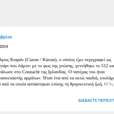
μβρίου
 2024
γιος Κιαράν (Ciaran / Kieran), ο οποίος έχει περιγραφεί ως
χνάρι που λάμπει με το φως της γνώσης, γεννήθηκε το 512 κα
γάλωσε στο Connacht της Ιρλανδίας. Ο πατέρας του ήταν
τασκευαστής αρμάτων. Ήταν ένα από τα οκτώ παιδιά, τουλάχ
ο από τα οποία ασπάστηκαν επίσης τη θρησκευτική ζωή. Ο Άγ
ράν είχε ιδιαίτερη συγγένεια με τα ζώα, ενώ είχε και μια αλ
 ένα κατοικίδιο. Ο μελλοντικός άγιος έφυγε από το σπίτι ως 
ΔΙΑΒΆΣΤΕ ΠΕΡΙΣΌΤ
ηγώντας μια αγελάδα μπροστά του για να πληρώσει τη φύλαξη
γε να σπουδάσει με τον Άγιο Φιννιάν του Κλόναρντ (12