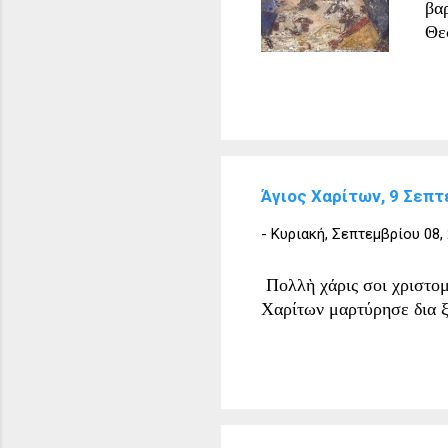
βα
Θε
μ.Χ
τη
βι
Ρο
(41
αφ
Άγιος Χαρίτων, 9 Σεπτ
42
τη
-
Κυριακή, Σεπτεμβρίου 08,
δι
απ
Πολλὴ χάρις σοι χριστο
με
Χαρίτων μαρτύρησε δια ξ
Θε