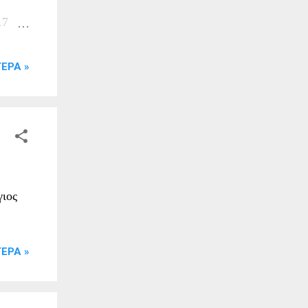
17
άτο
ΕΡΑ »
 το
φατίου
 το
ου για
ού,
γιος
οπο
ΕΡΑ »