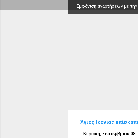
Εμφάνιση αναρτήσεων με την
Α
ν
α
ρ
τ
ή
σ
ε
ι
ς
Άγιος Ικόνιος επίσκοπ
-
Κυριακή, Σεπτεμβρίου 08,