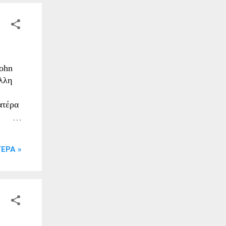
ona (9
και ο
it
a
ι μια
John
λλη
ατέρα
στην
ΕΡΑ »
α
Γραφή.
 Οι
ίνει