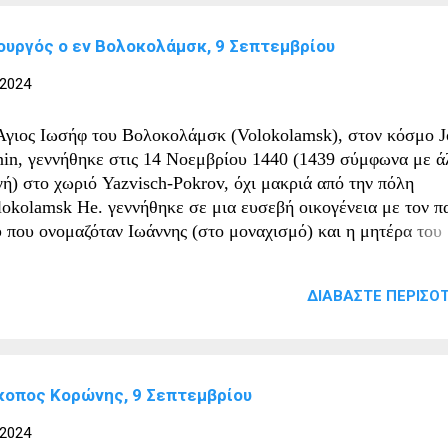
κεμβρίου) και έγινε ένας από τους «δώδεκα αποστόλους στην
λανδία». Μερικοί από τους άλλους ήταν ο Άγιος Columba of I
ουργός ο εν Βολοκολάμσκ, 9 Σεπτεμβρίου
νίου), ο Ninnidh (Nennius) του Lough Erne (16 Ιανουαρίου) 
nt Brendan the Voyager (16 Μαΐου). Ciarán (left) and Diarma
 2024
 Cerbaill depicted on the Cross of the Scriptures, driving in 
ke at the foundation of Clonmacnoise Υπάρχει μια ιστορία ότ
Άγιος Ιωσήφ του Βολοκολάμσκ (Volokolamsk), στον κόσμο 
ρα οι μαθητές μελετούσαν το Ευαγγέλιο του...
nin, γεννήθηκε στις 14 Νοεμβρίου 1440 (1439 σύμφωνα με ά
γή) στο χωριό Yazvisch-Pokrov, όχι μακριά από την πόλη
lokolamsk He. γεννήθηκε σε μια ευσεβή οικογένεια με τον π
υ που ονομαζόταν Ιωάννης (στο μοναχισμό) και η μητέρα του
ρίνα (στο σχήμα Μαρία). Σταυρό μοναστήρι να μορφωθεί.
κρινόμενος από σπάνιες ιδιότητες και εξαιρετική ικανότητα 
ΔΙΑΒΆΣΤΕ ΠΕΡΙΣΌΤ
κλησιαστική λειτουργία, ο ταλαντούχος νέος μελέτησε για έν
όνο το Ψαλτήρι και, τον επόμενο χρόνο, ολόκληρη την Αγία 
ινε αναγνώστης και ψάλτης στην εκκλησία του μοναστηριού.
γχρονοί του έμειναν έκπληκτοι με την εξαιρετική του μνήμη.
κοπος Κορώνης, 9 Σεπτεμβρίου
νά, χωρίς να έχει ούτε ένα βιβλίο στο κελί του, έκανε τον
ναχικό κανόνα, απαγγέλλοντας από μνήμης το Ψαλτήρι, το
 2024
γγέλιο, τις Επιστολές και ό,τι απαιτούνταν. Ακόμη και πριν γ