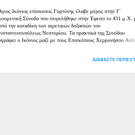
Άγιος Ικόνιος επίσκοπος Γορτύνης έλαβε μέρος στην Γ´
κουμενική Σύνοδο που συγκλήθηκε στην Έφεσο το 431 μ.Χ. 
οπό την καταδίκη των αιρετικών δοξασιών του
νσταντινουπόλεως Νεστορίου. Τα πρακτικά της Συνόδου
ογράφει ο Ικόνιος μαζί με τους Επισκόπους Χερρονήσου Ανδ
μπης Παύλο και Κνωσσού Ζηνόβιο. Στη Σύνοδο ο Ικόνιος μί
ο φορές όπως αναφέρουν τα πρακτικά, αποδοκιμάζοντας την α
ΔΙΑΒΆΣΤΕ ΠΕΡΙΣΌΤ
υ Νεστορίου και κάνοντας ορθόδοξη ομολογία Πίστεως. Τα ό
ε ο ίδιος όπως και οι τρείς άλλοι Κρήτες Επίσκοποι έχουν
ταγραφεί στα πρακτικά.