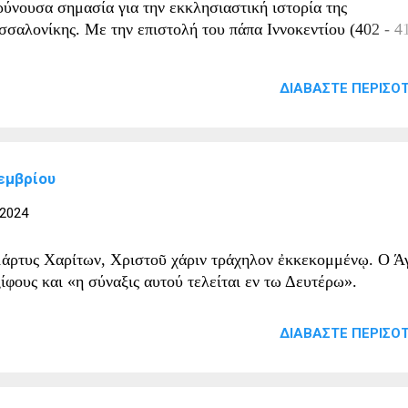
ρύνουσα σημασία για την εκκλησιαστική ιστορία της
σσαλονίκης. Με την επιστολή του πάπα Ιννοκεντίου (402 - 4
.) στις 17 Ιουνίου του 412 μ.Χ., ιδρύεται τυπικώς το Βικαρι
ς Θεσσαλονίκης και καθορίζονται τα καθήκοντα του παπικού
ΔΙΑΒΆΣΤΕ ΠΕΡΙΣΌΤ
καρίου, δηλαδή του εκάστοτε επισκόπου Θεσσαλονίκης. Προς
ύφο απευθύνονται και δύο σχετικές επιστολές του πάπα Βονι
8 - 422 μ.Χ.), διαδόχου του Ιννοκεντίου, α) το 419 μ.Χ. με
ορμή την εκλογή του επισκόπου Κορίνθου Περιγένους και β)
εμβρίου
2 μ.Χ. κατόπιν πληροφοριών για επικείμενη σύγκληση συνόδ
ν επανεξέταση της επισκοπικής εκλογής του Περιγένους. Ο
 2024
άδοχος του Βονιφατίου, πάπας Κελεστίνος Α' (422 - 432 μ.Χ.)
έλυσε το έτος 424 μ.Χ. επιστολές σε επισκόπους του Ιλλυρικ
μάρτυς Χαρίτων, Χριστοῦ χάριν τράχηλον ἐκκεκομμένῳ. Ο Ά
 τις οποίες τους σύστηνε υποταγή στον παπικο βικάριο, επίσκ
ίφους και «η σύναξις αυτού τελείται εν τω Δευτέρω».
σσαλο...
ΔΙΑΒΆΣΤΕ ΠΕΡΙΣΌΤ