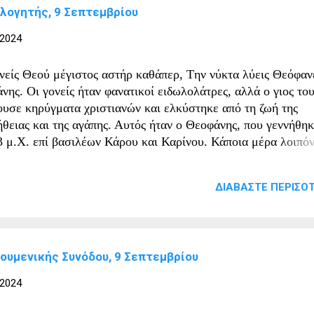
λογητής, 9 Σεπτεμβρίου
 2024
νείς Θεού μέγιστος αστήρ καθάπερ, Tην νύκτα λύεις Θεόφαν
νης. Οι γονείς ήταν φανατικοί ειδωλολάτρες, αλλά ο γιος του
ουσε κηρύγματα χριστιανών και ελκύστηκε από τη ζωή της
ήθειας και της αγάπης. Αυτός ήταν ο Θεοφάνης, που γεννήθηκ
3 μ.Χ. επί βασιλέων Κάρου και Καρίνου. Κάποια μέρα λοιπόν
οφάνης, πριν βαπτιστεί, νέος ακόμα, συνάντησε μέσα στον
γωμένο καιρό ένα παιδί, υπερβολικά φτωχό που κινδύνευε να
ΔΙΑΒΆΣΤΕ ΠΕΡΙΣΌΤ
θάνει από το κρύο. Το θέαμα σπάραξε την καρδιά του Θεοφάν
ρίς να χάσει καιρό έντυσε τον φτωχό με το δικό του πανωφόρ
αν επέστρεψε στο σπίτι και τον είδαν οι γονείς του θορυβήθη
 ρώτησαν τι έγινε το ρούχο του, και αυτός απάντησε ότι το 
κουμενικής Συνόδου, 9 Σεπτεμβρίου
ον Χριστό. Οι φανατικοί ειδωλολάτρες γονείς, δεν άργησαν ν
αλάβουν ότι ο γιος τους ελκύστηκε από τον χριστιανισμό, κα
 2024
άγκασαν να φύγει από το σπίτι. Τότε ο Θεοφάνης βαπτίστηκε 
γαινε σε διάφορες πόλεις και κήρυττε. Κατόπιν αποσύρθηκε 