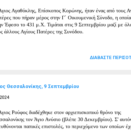
ναχός, ο Ιωάννης ζούσε μοναστικό τρόπο ζωής. Χάρη στην
Άγιος Αγαθόκλης, Επίσκοπος Κορώνης, ήταν ένας από τους Α
άγνωση και τη μελέτη της Αγίας Γραφής και των έργων των α
τέρες που πήραν μέρος στην Γ΄ Οικουμενική Σύνοδο, η οποία
τέρων, κατοικ...
ην Έφεσο το 431 μ.Χ. Τιμάται στις 9 Σεπτεμβρίου μαζί με όλ
υς άλλους Αγίους Πατέρες της Συνόδου.
ΔΙΑΒΆΣΤΕ ΠΕΡΙΣΌΤ
ος Θεσσαλονίκης, 9 Σεπτεμβρίου
 2024
Άγιος Ρούφος διαδέχθηκε στον αρχιεπισκοπικό θρόνο της
σσαλονίκης τον Άγιο Ανύσιο (βλέπε 30 Δεκεμβρίου). Σ' αυτό
ευθύνονται παπικές επιστολές, το περιεχόμενο των οποίων έχ