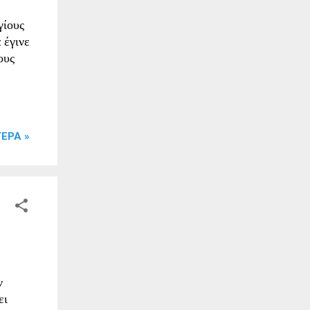
γίους
γίων
 έγινε
ους
ΕΡΑ »
ν
ει