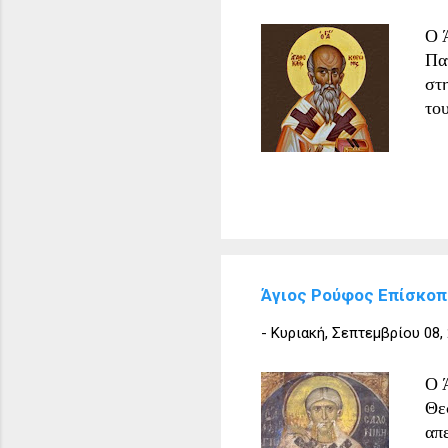
μο
Ο 
αν
Πα
Πα
στ
το
Άγιος Ρούφος Επίσκοπ
-
Κυριακή, Σεπτεμβρίου 08,
Ο 
Θε
απ