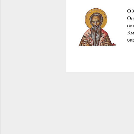
Ο 
Οι
σκ
Κω
υπ
Λά
δυ
το
είπ
κα