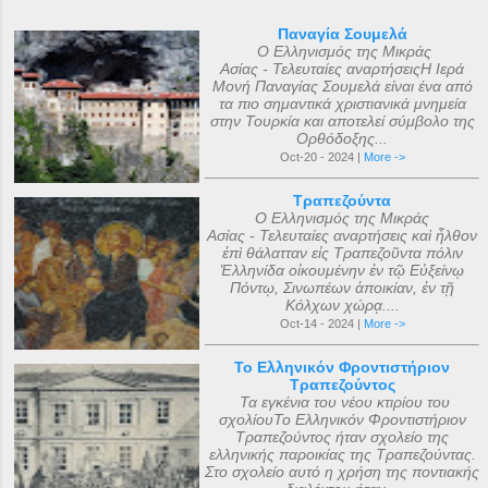
Παναγία Σουμελά
Ο Ελληνισμός της Μικράς
Ασίας - Τελευταίες αναρτήσειςΗ Ιερά
Μονή Παναγίας Σουμελά είναι ένα από
τα πιο σημαντικά χριστιανικά μνημεία
στην Τουρκία και αποτελεί σύμβολο της
Ορθόδοξης...
Oct-20 - 2024 |
More ->
Τραπεζούντα
Ο Ελληνισμός της Μικράς
Ασίας - Τελευταίες αναρτήσεις καὶ ἦλθον
ἐπὶ θάλατταν εἰς Τραπεζοῦντα πόλιν
Ἑλληνίδα οἰκουμένην ἐν τῷ Εὐξείνῳ
Πόντῳ, Σινωπέων ἀποικίαν, ἐν τῇ
Κόλχων χώρᾳ....
Oct-14 - 2024 |
More ->
Το Ελληνικόν Φροντιστήριον
Τραπεζούντος
Τα εγκένια του νέου κτιρίου του
σχολίουΤο Ελληνικόν Φροντιστήριον
Τραπεζούντος ήταν σχολείο της
ελληνικής παροικίας της Τραπεζούντας.
Στο σχολείο αυτό η χρήση της ποντιακής