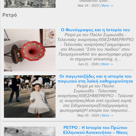
διαλέκτου ήταν...
Mar-24 - 2023 |
More ->
Ρετρό
Ο Φωνόγραφος και η Ιστορία του
Ρετρό με τον Παύλο Συμεωνίδη -
Τελευταίες αναρτήσειςΧΘΕΣΗΜΕΡΑΥΡΙΟ
- Τελευταίες αναρτήσειςΓραμμόφωνο
στο Μουσείο "Σπίτι του παιδιού" στον
ΠρομαχώναΑπό τον φωνόγραφο μέχρι
το σημερινό streaming, η...
Jun-21 - 2026 |
More ->
Οι παγωτατζήδες και η ιστορία του
παγωτού στη λαϊκή καθημερινότητα
Ρετρό με τον Παύλο
Συμεωνίδη - Τελευταίες
αναρτήσειςΧΘΕΣΗΜΕΡΑΥΡΙΟ - Τελευταί
ες αναρτήσειςΜετά από σχολική εορτή
στο Σιδηρόκαστρο(Επεξεργασμένη
φωτογραφία)Η ιστορία του παγωτού...
May-05 - 2026 |
More ->
ΡΕΤΡΟ : Η Ιστορία του Πρώτου
Ελληνικού Αυτοκινήτου – Νίκος