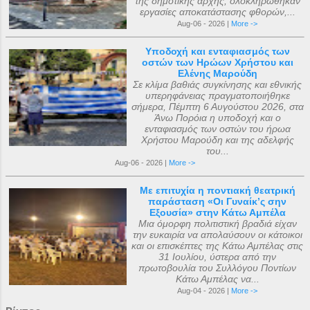
της δημοτικής αρχής, ολοκληρώθηκαν
εργασίες αποκατάστασης φθορών,...
Aug-06 - 2026 |
More ->
Υποδοχή και ενταφιασμός των
οστών των Ηρώων Χρήστου και
Ελένης Μαρούδη
Σε κλίμα βαθιάς συγκίνησης και εθνικής
υπερηφάνειας πραγματοποιήθηκε
σήμερα, Πέμπτη 6 Αυγούστου 2026, στα
Άνω Πορόια η υποδοχή και ο
ενταφιασμός των οστών του ήρωα
Χρήστου Μαρούδη και της αδελφής
του...
Aug-06 - 2026 |
More ->
Με επιτυχία η ποντιακή θεατρική
παράσταση «Οι Γυναίκ’ς σην
Εξουσία» στην Κάτω Αμπέλα
Μια όμορφη πολιτιστική βραδιά είχαν
την ευκαιρία να απολαύσουν οι κάτοικοι
και οι επισκέπτες της Κάτω Αμπέλας στις
31 Ιουλίου, ύστερα από την
πρωτοβουλία του Συλλόγου Ποντίων
Κάτω Αμπέλας να...
Aug-04 - 2026 |
More ->