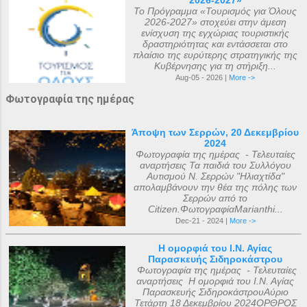
Το Πρόγραμμα «Τουρισμός για Όλους
2026-2027» στοχεύει στην άμεση
ενίσχυση της εγχώριας τουριστικής
δραστηριότητας και εντάσσεται στο
πλαίσιο της ευρύτερης στρατηγικής της
Κυβέρνησης για τη στήριξη...
Aug-05 - 2026 |
More ->
Φωτογραφία της ημέρας
Άποψη των Σερρών, 20 Δεκεμβρίου
2024
Φωτογραφία της ημέρας - Τελευταίες
αναρτήσεις Τα παιδιά του Συλλόγου
Αυτισμού Ν. Σερρών "Ηλιαχτίδα"
απολαμβάνουν την θέα της πόλης των
Σερρών από το
Citizen.ΦωτογραφίαMarianthi...
Dec-21 - 2024 |
More ->
Η ομορφιά του Ι.Ν. Αγίας
Παρασκευής Σιδηροκάστρου
Φωτογραφία της ημέρας - Τελευταίες
αναρτήσεις Η ομορφιά του Ι.Ν. Αγίας
Παρασκευής ΣιδηροκάστρουΑύριο
Τετάρτη 18 Δεκεμβρίου 2024ΟΡΘΡΟΣ