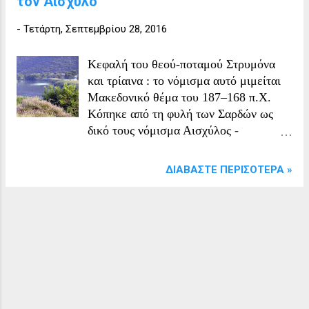
τον Αισχύλο
-
Τετάρτη, Σεπτεμβρίου 28, 2016
Κεφαλή του θεού-ποταμού Στρυμόνα
και τρίαινα : το νόμισμα αυτό μιμείται
Μακεδονικό θέμα του 187–168 π.Χ.
Κόπηκε από τη φυλή των Σαρδών ως
δικό τους νόμισμα Αισχύλος -
Ἀγαμέμνων Χαλκίδος πέραν ἔχων
παλιρρό‹χ›θοις ἐν Αὐλίδος τόποις, πνοαὶ
ΔΙΑΒΆΣΤΕ ΠΕΡΙΣΌΤΕΡΑ »
δ᾽ ἀπὸ Στρυμόνος μολοῦσαι
κακόσχολοι, νήστιδες, δύσορμοι,
βροτῶν ἄλαι, ναῶν ‹τε› καὶ πεισμάτων
ἀφειδεῖς, παλιμμήκη χρόνον τιθεῖσαι
τρίβῳ κατέξαινον ἄν- θος Ἀργείων· ἐπεὶ
δὲ καὶ πικροῦ χείματος ἄλλο μῆχαρ
βριθύτερον πρόμοισιν πνοαὶ δ᾽ ἀπὸ
Στρυμόνος μολοῦσαι κακόσχολοι,