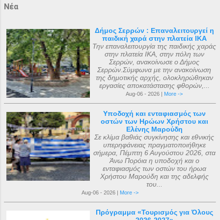
Νέα
Δήμος Σερρών : Επαναλειτουργεί η
παιδική χαρά στην πλατεία ΙΚΑ
Την επαναλειτουργία της παιδικής χαράς
στην πλατεία ΙΚΑ, στην πόλη των
Σερρών, ανακοίνωσε ο Δήμος
Σερρών.Σύμφωνα με την ανακοίνωση
της δημοτικής αρχής, ολοκληρώθηκαν
εργασίες αποκατάστασης φθορών,...
Aug-06 - 2026 |
More ->
Υποδοχή και ενταφιασμός των
οστών των Ηρώων Χρήστου και
Ελένης Μαρούδη
Σε κλίμα βαθιάς συγκίνησης και εθνικής
υπερηφάνειας πραγματοποιήθηκε
σήμερα, Πέμπτη 6 Αυγούστου 2026, στα
Άνω Πορόια η υποδοχή και ο
ενταφιασμός των οστών του ήρωα
Χρήστου Μαρούδη και της αδελφής
του...
Aug-06 - 2026 |
More ->
Πρόγραμμα «Τουρισμός για Όλους
2026-2027»