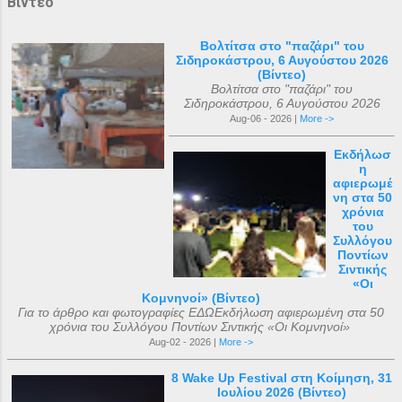
Βίντεο
Βολτίτσα στο "παζάρι" του
Σιδηροκάστρου, 6 Αυγούστου 2026
(Βίντεο)
Βολτίτσα στο "παζάρι" του
Σιδηροκάστρου, 6 Αυγούστου 2026
Aug-06 - 2026 |
More ->
Εκδήλωσ
η
αφιερωμέ
νη στα 50
χρόνια
του
Συλλόγου
Ποντίων
Σιντικής
«Οι
Κομνηνοί» (Βίντεο)
Για το άρθρο και φωτογραφίες ΕΔΩΕκδήλωση αφιερωμένη στα 50
χρόνια του Συλλόγου Ποντίων Σιντικής «Οι Κομνηνοί»
Aug-02 - 2026 |
More ->
8 Wake Up Festival στη Κοίμηση, 31
Ιουλίου 2026 (Βίντεο)