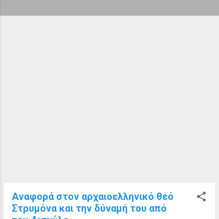
ή
σ
ε
ι
ς
Αναφορά στον αρχαιοελληνικό θεό
Στρυμόνα και την δύναμή του από