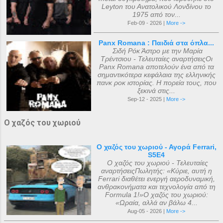
Leyton του Ανατολικού Λονδίνου το
1975 από τον...
Feb-09 - 2026 |
More ->
Panx Romana : Παιδιά στα όπλα...
Σιδή Ρόκ Άστρο με την Μαρία
Τρέντσιου - Τελευταίες αναρτήσειςΟι
Panx Romana αποτελούν ένα από τα
σημαντικότερα κεφάλαια της ελληνικής
πανκ ροκ ιστορίας. Η πορεία τους, που
ξεκινά στις...
Sep-12 - 2025 |
More ->
Ο χαζός του χωριού
Ο χαζός του χωριού - Αγορά Ferrari,
S5E4
Ο χαζός του χωριού - Τελευταίες
αναρτήσειςΠωλητής: «Κύριε, αυτή η
Ferrari διαθέτει ενεργή αεροδυναμική,
ανθρακονήματα και τεχνολογία από τη
Formula 1!»Ο χαζός του χωριού:
«Ωραία, αλλά αν βάλω 4...
Aug-05 - 2026 |
More ->