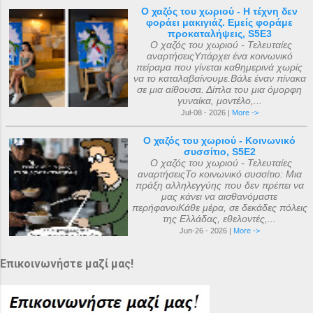
Ο χαζός του χωριού - Η τέχνη δεν
φοράει μακιγιάζ. Εμείς φοράμε
προκαταλήψεις, S5E3
Ο χαζός του χωριού - Τελευταίες
αναρτήσειςΥπάρχει ένα κοινωνικό
πείραμα που γίνεται καθημερινά χωρίς
να το καταλαβαίνουμε.Βάλε έναν πίνακα
σε μια αίθουσα. Δίπλα του μια όμορφη
γυναίκα, μοντέλο,...
Jul-08 - 2026 |
More ->
Ο χαζός του χωριού - Κοινωνικό
συσσίτιο, S5E2
Ο χαζός του χωριού - Τελευταίες
αναρτήσειςΤο κοινωνικό συσσίτιο: Μια
πράξη αλληλεγγύης που δεν πρέπει να
μας κάνει να αισθανόμαστε
περήφανοιΚάθε μέρα, σε δεκάδες πόλεις
της Ελλάδας, εθελοντές,...
Jun-26 - 2026 |
More ->
Επικοινωνήστε μαζί μας!