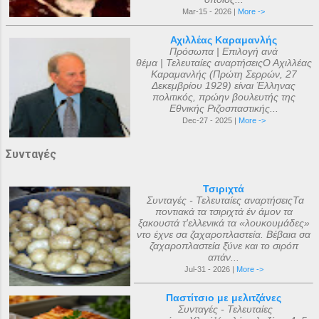
Mar-15 - 2026 |
More ->
Αχιλλέας Καραμανλής
Πρόσωπα | Επιλογή ανά
θέμα | Τελευταίες αναρτήσειςΟ Αχιλλέας
Καραμανλής (Πρώτη Σερρών, 27
Δεκεμβρίου 1929) είναι Έλληνας
πολιτικός, πρώην βουλευτής της
Εθνικής Ριζοσπαστικής...
Dec-27 - 2025 |
More ->
Συνταγές
Τσιριχτά
Συνταγές - Τελευταίες αναρτήσειςΤα
ποντιακά τα τσιριχτά έν άμον τα
ξακουστά τ'ελλενικά τα «λουκουμάδες»
ντο έχνε σα ζαχαροπλαστεία. Βέβαια σα
ζαχαροπλαστεία ξ̌ύνε και το σιρόπ
απάν...
Jul-31 - 2026 |
More ->
Παστίτσιο με μελιτζάνες
Συνταγές - Τελευταίες