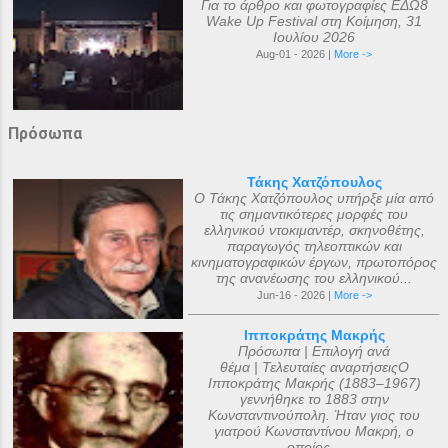
Για το άρθρο και φωτογραφίες ΕΔΩ8
Wake Up Festival στη Κοίμηση, 31
Ιουλίου 2026
Aug-01 - 2026 |
More ->
Πρόσωπα
Τάκης Χατζόπουλος
Ο Τάκης Χατζόπουλος υπήρξε μία από
τις σημαντικότερες μορφές του
ελληνικού ντοκιμαντέρ, σκηνοθέτης,
παραγωγός τηλεοπτικών και
κινηματογραφικών έργων, πρωτοπόρος
της ανανέωσης του ελληνικού...
Jun-16 - 2026 |
More ->
Ιπποκράτης Μακρής
Πρόσωπα | Επιλογή ανά
θέμα | Τελευταίες αναρτήσειςΟ
Ιπποκράτης Μακρής (1883–1967)
γεννήθηκε το 1883 στην
Κωνσταντινούπολη. Ήταν γιος του
γιατρού Κωνσταντίνου Μακρή, ο
οποίος...