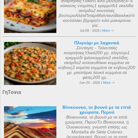
αναρτήσειςΥλικά½ κιλό μελιτζάνες4–5
κόκκινες ντομάτες1 κρεμμύδι1 σκελίδα
σκόρδο2 κουταλιές
βούτυροΑλάτιΠιπέριΜαϊντανόΒασιλικό½
κουταλάκι ζάχαρη½ κιλό μακαρόνια
για...
Jul-09 - 2026 |
More ->
Πλιγούρι με λαχανικά
Συνταγές - Τελευταίες
αναρτήσειςΥλικά200 γρ. πλιγούρι1
κρεμμύδι ψιλοκομμένο2 σκελίδες
σκόρδο2 κολοκυθάκια κομμένα σε
κύβους2 καρότα κομμένα σε κύβους200
γρ. μανιτάρια λευκά κομμένα σε
φέτες200 γρ....
Jun-29 - 2026 |
More ->
ΓηΤονια
Βίνικουνκα, το βουνό με τα επτά
χρώματα, Περού
Βίνικουνκα, το βουνό με τα επτά
χρώματα, ΠερούΤο Βίνικουνκα, ή
Ουινικούνκα, γνωστό επίσης ως
Montaña de Siete Colores
(κυριολεκτικά: Βουνό με τα επτά