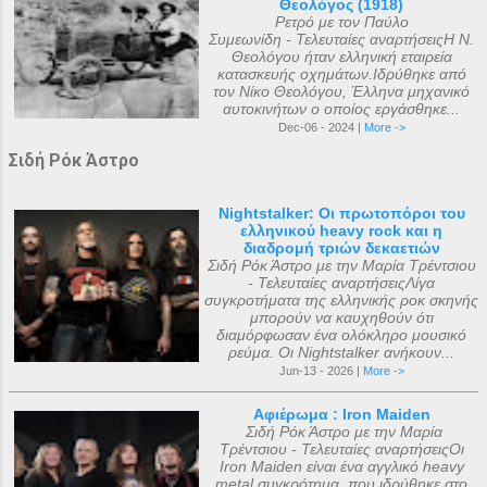
Θεολόγος (1918)
Ρετρό με τον Παύλο
Συμεωνίδη - Τελευταίες αναρτήσειςΗ Ν.
Θεολόγου ήταν ελληνική εταιρεία
κατασκευής οχημάτων.Ιδρύθηκε από
τον Νίκο Θεολόγου, Έλληνα μηχανικό
αυτοκινήτων ο οποίος εργάσθηκε...
Dec-06 - 2024 |
More ->
Σιδή Ρόκ Άστρο
Nightstalker: Οι πρωτοπόροι του
ελληνικού heavy rock και η
διαδρομή τριών δεκαετιών
Σιδή Ρόκ Άστρο με την Μαρία Τρέντσιου
- Τελευταίες αναρτήσειςΛίγα
συγκροτήματα της ελληνικής ροκ σκηνής
μπορούν να καυχηθούν ότι
διαμόρφωσαν ένα ολόκληρο μουσικό
ρεύμα. Οι Nightstalker ανήκουν...
Jun-13 - 2026 |
More ->
Αφιέρωμα : Iron Maiden
Σιδή Ρόκ Άστρο με την Μαρία
Τρέντσιου - Τελευταίες αναρτήσειςΟι
Iron Maiden είναι ένα αγγλικό heavy
metal συγκρότημα, που ιδρύθηκε στο