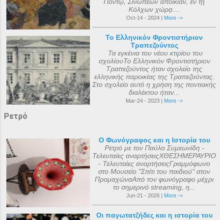
Πόντῳ, Σινωπέων ἀποικίαν, ἐν τῇ
Κόλχων χώρᾳ....
Oct-14 - 2024 |
More ->
Το Ελληνικόν Φροντιστήριον
Τραπεζούντος
Τα εγκένια του νέου κτιρίου του
σχολίουΤο Ελληνικόν Φροντιστήριον
Τραπεζούντος ήταν σχολείο της
ελληνικής παροικίας της Τραπεζούντας.
Στο σχολείο αυτό η χρήση της ποντιακής
διαλέκτου ήταν...
Mar-24 - 2023 |
More ->
Ρετρό
Ο Φωνόγραφος και η Ιστορία του
Ρετρό με τον Παύλο Συμεωνίδη -
Τελευταίες αναρτήσειςΧΘΕΣΗΜΕΡΑΥΡΙΟ
- Τελευταίες αναρτήσειςΓραμμόφωνο
στο Μουσείο "Σπίτι του παιδιού" στον
ΠρομαχώναΑπό τον φωνόγραφο μέχρι
το σημερινό streaming, η...
Jun-21 - 2026 |
More ->
Οι παγωτατζήδες και η ιστορία του