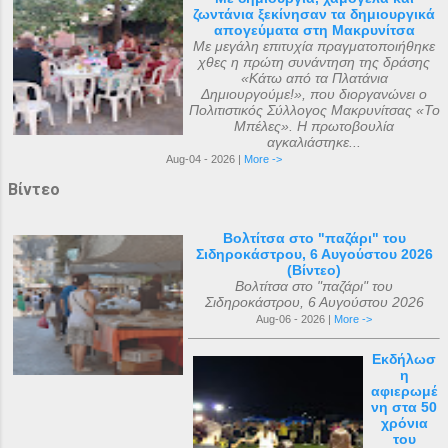
ζωντάνια ξεκίνησαν τα δημιουργικά
απογεύματα στη Μακρυνίτσα
Με μεγάλη επιτυχία πραγματοποιήθηκε
χθες η πρώτη συνάντηση της δράσης
«Κάτω από τα Πλατάνια
Δημιουργούμε!», που διοργανώνει ο
Πολιτιστικός Σύλλογος Μακρυνίτσας «Το
Μπέλες». Η πρωτοβουλία
αγκαλιάστηκε...
Aug-04 - 2026 |
More ->
Βίντεο
Βολτίτσα στο "παζάρι" του
Σιδηροκάστρου, 6 Αυγούστου 2026
(Βίντεο)
Βολτίτσα στο "παζάρι" του
Σιδηροκάστρου, 6 Αυγούστου 2026
Aug-06 - 2026 |
More ->
Εκδήλωσ
η
αφιερωμέ
νη στα 50
χρόνια
του