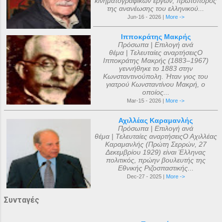
κινηματογραφικών έργων, πρωτοπόρος
της ανανέωσης του ελληνικού...
Jun-16 - 2026 |
More ->
Ιπποκράτης Μακρής
Πρόσωπα | Επιλογή ανά
θέμα | Τελευταίες αναρτήσειςΟ
Ιπποκράτης Μακρής (1883–1967)
γεννήθηκε το 1883 στην
Κωνσταντινούπολη. Ήταν γιος του
γιατρού Κωνσταντίνου Μακρή, ο
οποίος...
Mar-15 - 2026 |
More ->
Αχιλλέας Καραμανλής
Πρόσωπα | Επιλογή ανά
θέμα | Τελευταίες αναρτήσειςΟ Αχιλλέας
Καραμανλής (Πρώτη Σερρών, 27
Δεκεμβρίου 1929) είναι Έλληνας
πολιτικός, πρώην βουλευτής της
Εθνικής Ριζοσπαστικής...
Dec-27 - 2025 |
More ->
Συνταγές