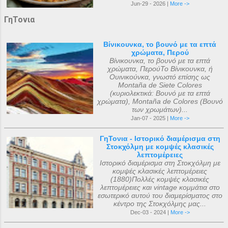
Jun-29 - 2026 |
More ->
ΓηΤονια
Βίνικουνκα, το βουνό με τα επτά
χρώματα, Περού
Βίνικουνκα, το βουνό με τα επτά
χρώματα, ΠερούΤο Βίνικουνκα, ή
Ουινικούνκα, γνωστό επίσης ως
Montaña de Siete Colores
(κυριολεκτικά: Βουνό με τα επτά
χρώματα), Montaña de Colores (Βουνό
των χρωμάτων)...
Jan-07 - 2025 |
More ->
ΓηΤονια - Ιστορικό διαμέρισμα στη
Στοκχόλμη με κομψές κλασικές
λεπτομέρειες
Ιστορικό διαμέρισμα στη Στοκχόλμη με
κομψές κλασικές λεπτομέρειες
(1880)Πολλές κομψές κλασικές
λεπτομέρειες και vintage κομμάτια στο
εσωτερικό αυτού του διαμερίσματος στο
κέντρο της Στοκχόλμης μας...
Dec-03 - 2024 |
More ->