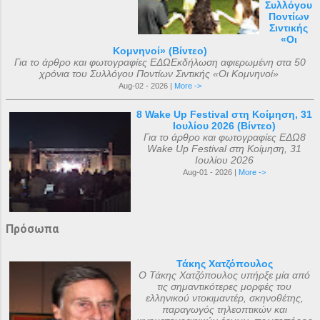
Συλλόγου
Ποντίων
Σιντικής
«Οι
Κομνηνοί» (Βίντεο)
Για το άρθρο και φωτογραφίες ΕΔΩΕκδήλωση αφιερωμένη στα 50
χρόνια του Συλλόγου Ποντίων Σιντικής «Οι Κομνηνοί»
Aug-02 - 2026 |
More ->
8 Wake Up Festival στη Κοίμηση, 31
Ιουλίου 2026 (Βίντεο)
Για το άρθρο και φωτογραφίες ΕΔΩ8
Wake Up Festival στη Κοίμηση, 31
Ιουλίου 2026
Aug-01 - 2026 |
More ->
Πρόσωπα
Τάκης Χατζόπουλος
Ο Τάκης Χατζόπουλος υπήρξε μία από
τις σημαντικότερες μορφές του
ελληνικού ντοκιμαντέρ, σκηνοθέτης,
παραγωγός τηλεοπτικών και