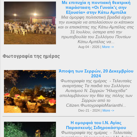
Με επιτυχία η ποντιακή θεατρική
παράσταση «Οι Γυναίκ’ς σην
Εξουσία» στην Κάτω Αμπέλα
Μια όμορφη πολιτιστική βραδιά είχαν
την ευκαιρία να απολαύσουν οι κάτοικοι
και οι επισκέπτες της Κάτω Αμπέλας στις
31 Ιουλίου, ύστερα από την
πρωτοβουλία του Συλλόγου Ποντίων
Κάτω Αμπέλας να...
Aug-04 - 2026 |
More ->
Φωτογραφία της ημέρας
Άποψη των Σερρών, 20 Δεκεμβρίου
2024
Φωτογραφία της ημέρας - Τελευταίες
αναρτήσεις Τα παιδιά του Συλλόγου
Αυτισμού Ν. Σερρών "Ηλιαχτίδα"
απολαμβάνουν την θέα της πόλης των
Σερρών από το
Citizen.ΦωτογραφίαMarianthi...
Dec-21 - 2024 |
More ->
Η ομορφιά του Ι.Ν. Αγίας
Παρασκευής Σιδηροκάστρου
Φωτογραφία της ημέρας - Τελευταίες