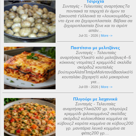
Τσιριχτά
Συνταγές - Τελευταίες αναρτήσειςΤα
ποντιακά τα τσιριχτά έν άμον τα
ξακουστά τ'ελλενικά τα «λουκουμάδες»
ντο έχνε σα ζαχαροπλαστεία. Βέβαια σα
ζαχαροπλαστεία ξ̌ύνε και το σιρόπ
απάν...
Jul-31 - 2026 |
More ->
Παστίτσιο με μελιτζάνες
Συνταγές - Τελευταίες
αναρτήσειςΥλικά½ κιλό μελιτζάνες4–5
κόκκινες ντομάτες1 κρεμμύδι1 σκελίδα
σκόρδο2 κουταλιές
βούτυροΑλάτιΠιπέριΜαϊντανόΒασιλικό½
κουταλάκι ζάχαρη½ κιλό μακαρόνια
για...
Jul-09 - 2026 |
More ->
Πλιγούρι με λαχανικά
Συνταγές - Τελευταίες
αναρτήσειςΥλικά200 γρ. πλιγούρι1
κρεμμύδι ψιλοκομμένο2 σκελίδες
σκόρδο2 κολοκυθάκια κομμένα σε
κύβους2 καρότα κομμένα σε κύβους200
γρ. μανιτάρια λευκά κομμένα σε
φέτες200 γρ....