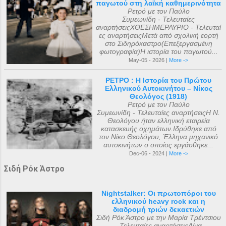
παγωτού στη λαϊκή καθημερινότητα
Ρετρό με τον Παύλο
Συμεωνίδη - Τελευταίες
αναρτήσειςΧΘΕΣΗΜΕΡΑΥΡΙΟ - Τελευταί
ες αναρτήσειςΜετά από σχολική εορτή
στο Σιδηρόκαστρο(Επεξεργασμένη
φωτογραφία)Η ιστορία του παγωτού...
May-05 - 2026 |
More ->
ΡΕΤΡΟ : Η Ιστορία του Πρώτου
Ελληνικού Αυτοκινήτου – Νίκος
Θεολόγος (1918)
Ρετρό με τον Παύλο
Συμεωνίδη - Τελευταίες αναρτήσειςΗ Ν.
Θεολόγου ήταν ελληνική εταιρεία
κατασκευής οχημάτων.Ιδρύθηκε από
τον Νίκο Θεολόγου, Έλληνα μηχανικό
αυτοκινήτων ο οποίος εργάσθηκε...
Dec-06 - 2024 |
More ->
Σιδή Ρόκ Άστρο
Nightstalker: Οι πρωτοπόροι του
ελληνικού heavy rock και η
διαδρομή τριών δεκαετιών
Σιδή Ρόκ Άστρο με την Μαρία Τρέντσιου
- Τελευταίες αναρτήσειςΛίγα