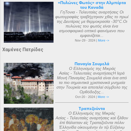
«Πυλώνες Φωτός» στην Αλμπέρτα
του Καναδά
ΓηΤονια - Τελευταίες αναρτήσεις Οι
φωτογραφίες τραβήχτηκαν χθες το πρωί
της Δευτέρας με θερμοκρασία -30°C.Οι
πυλώνες του φωτός είναι ένα
ατμοσφαιρικό οπτικό φαινόμενο που
εμφανίζεται...
Nov-29 - 2024 |
More ->
Χαμένες Πατρίδες
Παναγία Σουμελά
Ο Ελληνισμός της Μικράς
Ασίας - Τελευταίες αναρτήσειςΗ Ιερά
Μονή Παναγίας Σουμελά είναι ένα από
τα πιο σημαντικά χριστιανικά μνημεία
στην Τουρκία και αποτελεί σύμβολο της
Ορθόδοξης...
Oct-20 - 2024 |
More ->
Τραπεζούντα
Ο Ελληνισμός της Μικράς
Ασίας - Τελευταίες αναρτήσεις καὶ ἦλθον
ἐπὶ θάλατταν εἰς Τραπεζοῦντα πόλιν
Ἑλληνίδα οἰκουμένην ἐν τῷ Εὐξείνῳ