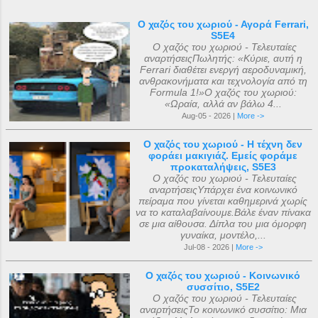
Ο χαζός του χωριού - Αγορά Ferrari,
S5E4
Ο χαζός του χωριού - Τελευταίες
αναρτήσειςΠωλητής: «Κύριε, αυτή η
Ferrari διαθέτει ενεργή αεροδυναμική,
ανθρακονήματα και τεχνολογία από τη
Formula 1!»Ο χαζός του χωριού:
«Ωραία, αλλά αν βάλω 4...
Aug-05 - 2026 |
More ->
Ο χαζός του χωριού - Η τέχνη δεν
φοράει μακιγιάζ. Εμείς φοράμε
προκαταλήψεις, S5E3
Ο χαζός του χωριού - Τελευταίες
αναρτήσειςΥπάρχει ένα κοινωνικό
πείραμα που γίνεται καθημερινά χωρίς
να το καταλαβαίνουμε.Βάλε έναν πίνακα
σε μια αίθουσα. Δίπλα του μια όμορφη
γυναίκα, μοντέλο,...
Jul-08 - 2026 |
More ->
Ο χαζός του χωριού - Κοινωνικό
συσσίτιο, S5E2
Ο χαζός του χωριού - Τελευταίες
αναρτήσειςΤο κοινωνικό συσσίτιο: Μια