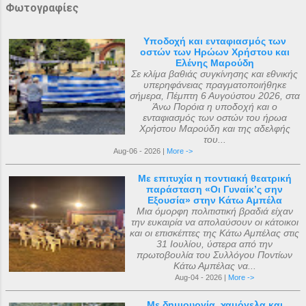
Φωτογραφίες
Υποδοχή και ενταφιασμός των
οστών των Ηρώων Χρήστου και
Ελένης Μαρούδη
Σε κλίμα βαθιάς συγκίνησης και εθνικής
υπερηφάνειας πραγματοποιήθηκε
σήμερα, Πέμπτη 6 Αυγούστου 2026, στα
Άνω Πορόια η υποδοχή και ο
ενταφιασμός των οστών του ήρωα
Χρήστου Μαρούδη και της αδελφής
του...
Aug-06 - 2026 |
More ->
Με επιτυχία η ποντιακή θεατρική
παράσταση «Οι Γυναίκ’ς σην
Εξουσία» στην Κάτω Αμπέλα
Μια όμορφη πολιτιστική βραδιά είχαν
την ευκαιρία να απολαύσουν οι κάτοικοι
και οι επισκέπτες της Κάτω Αμπέλας στις
31 Ιουλίου, ύστερα από την
πρωτοβουλία του Συλλόγου Ποντίων
Κάτω Αμπέλας να...
Aug-04 - 2026 |
More ->
Με δημιουργία, χαμόγελα και