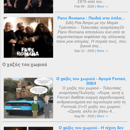
1975 από τον...
Feb-09 - 2026 |
More ->
Panx Romana : Παιδιά στα όπλα...
Σιδή Ρόκ Άστρο με την Μαρία
Τρέντσιου - Τελευταίες αναρτήσειςΟι
Panx Romana αποτελούν ένα από τα
σημαντικότερα κεφάλαια της ελληνικής
πανκ ροκ ιστορίας. Η πορεία τους, που
ξεκινά στις...
Sep-12 - 2025 |
More ->
Ο χαζός του χωριού
Ο χαζός του χωριού - Αγορά Ferrari,
S5E4
Ο χαζός του χωριού - Τελευταίες
αναρτήσειςΠωλητής: «Κύριε, αυτή η
Ferrari διαθέτει ενεργή αεροδυναμική,
ανθρακονήματα και τεχνολογία από τη
Formula 1!»Ο χαζός του χωριού:
«Ωραία, αλλά αν βάλω 4...
Aug-05 - 2026 |
More ->
Ο χαζός του χωριού - Η τέχνη δεν