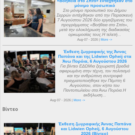
«Βοήθεια στο Σπίτι» εντάχθηκαν στο
μόνιμο προσωπικό
Στο μόνιμο προσωπικό του Δήμου
Σερρών εντάχθηκαν από την Παρασκευή
7 Αυγούστου 2026 δύο εργαζόμενες του
προγράμματος «Βοήθεια στο Σπίτι»,
μετά την ολοκλήρωση της διαδικασίας
ορκωμοσίας τους.Η τελετή...
Aug-07 - 2026 |
More ->
Έκθεση ζωγραφικής της Άννας
Παπάνα και της Lidwien Opheij στα
Άνω Πορόια, 6 Αυγούστου 2026
Για βίντεο ΕΔΩΜια ξεχωριστή βραδιά
αφιερωμένη στην τέχνη, τον πολιτισμό
και την ανθρώπινη συντροφιά
πραγματοποιήθηκε την Πέμπτη 6
Αυγούστου, στον κήπο του
Παντοπωλείου στα Άνω Πορόια.Η
εκδήλωση...
Aug-07 - 2026 |
More ->
Βίντεο
Έκθεση ζωγραφικής Άννας Παπάνα
και Lidwien Opheij, 6 Αυγούστου
2026 (Βίντεο)