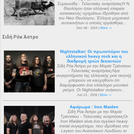
Συμεωνίδη - Τελευταίες αναρτήσειςΗ Ν.
Θεολόγου ήταν ελληνική εταιρεία
κατασκευής οχημάτων.Ιδρύθηκε από
τον Νίκο Θεολόγου, Έλληνα μηχανικό
αυτοκινήτων ο οποίος εργάσθηκε...
Dec-06 - 2024 |
More ->
Σιδή Ρόκ Άστρο
Nightstalker: Οι πρωτοπόροι του
ελληνικού heavy rock και η
διαδρομή τριών δεκαετιών
Σιδή Ρόκ Άστρο με την Μαρία Τρέντσιου
- Τελευταίες αναρτήσειςΛίγα
συγκροτήματα της ελληνικής ροκ σκηνής
μπορούν να καυχηθούν ότι
διαμόρφωσαν ένα ολόκληρο μουσικό
ρεύμα. Οι Nightstalker ανήκουν...
Jun-13 - 2026 |
More ->
Αφιέρωμα : Iron Maiden
Σιδή Ρόκ Άστρο με την Μαρία
Τρέντσιου - Τελευταίες αναρτήσειςΟι
Iron Maiden είναι ένα αγγλικό heavy
metal συγκρότημα, που ιδρύθηκε στο
Leyton του Ανατολικού Λονδίνου το