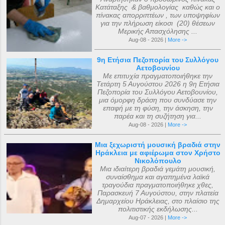
Κατάταξης & βαθμολογίας καθώς και ο
πίνακας απορριπτέων , των υποψηφίων
για την πλήρωση είκοσι (20) θέσεων
Μερικής Απασχόλησης ...
Aug-08 - 2026 |
More ->
9η Ετήσια Πεζοπορία του Συλλόγου
Αετοβουνίου
Με επιτυχία πραγματοποιήθηκε την
Τετάρτη 5 Αυγούστου 2026 η 9η Ετήσια
Πεζοπορία του Συλλόγου Αετοβουνίου,
μια όμορφη δράση που συνδύασε την
επαφή με τη φύση, την άσκηση, την
παρέα και τη συζήτηση για...
Aug-08 - 2026 |
More ->
Μια ξεχωριστή μουσική βραδιά στην
Ηράκλεια με αφιέρωμα στον Χρήστο
Νικολόπουλο
Μια ιδιαίτερη βραδιά γεμάτη μουσική,
συναίσθημα και αγαπημένα λαϊκά
τραγούδια πραγματοποιήθηκε χθες,
Παρασκευή 7 Αυγούστου, στην πλατεία
Δημαρχείου Ηράκλειας, στο πλαίσιο της
πολιτιστικής εκδήλωσης...
Aug-07 - 2026 |
More ->