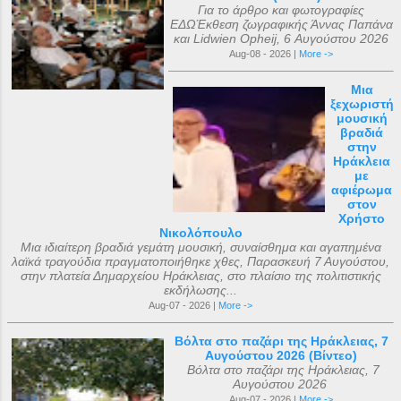
Για το άρθρο και φωτογραφίες
ΕΔΩΈκθεση ζωγραφικής Άννας Παπάνα
και Lidwien Opheij, 6 Αυγούστου 2026
Aug-08 - 2026 |
More ->
Μια
ξεχωριστή
μουσική
βραδιά
στην
Ηράκλεια
με
αφιέρωμα
στον
Χρήστο
Νικολόπουλο
Μια ιδιαίτερη βραδιά γεμάτη μουσική, συναίσθημα και αγαπημένα
λαϊκά τραγούδια πραγματοποιήθηκε χθες, Παρασκευή 7 Αυγούστου,
στην πλατεία Δημαρχείου Ηράκλειας, στο πλαίσιο της πολιτιστικής
εκδήλωσης...
Aug-07 - 2026 |
More ->
Βόλτα στο παζάρι της Ηράκλειας, 7
Αυγούστου 2026 (Βίντεο)
Βόλτα στο παζάρι της Ηράκλειας, 7
Αυγούστου 2026
Aug-07 - 2026 |
More ->