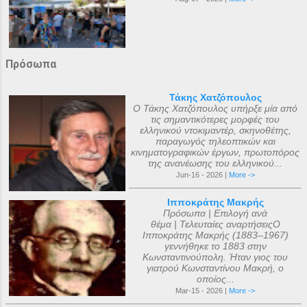
Πρόσωπα
Τάκης Χατζόπουλος
Ο Τάκης Χατζόπουλος υπήρξε μία από
τις σημαντικότερες μορφές του
ελληνικού ντοκιμαντέρ, σκηνοθέτης,
παραγωγός τηλεοπτικών και
κινηματογραφικών έργων, πρωτοπόρος
της ανανέωσης του ελληνικού...
Jun-16 - 2026 |
More ->
Ιπποκράτης Μακρής
Πρόσωπα | Επιλογή ανά
θέμα | Τελευταίες αναρτήσειςΟ
Ιπποκράτης Μακρής (1883–1967)
γεννήθηκε το 1883 στην
Κωνσταντινούπολη. Ήταν γιος του
γιατρού Κωνσταντίνου Μακρή, ο
οποίος...
Mar-15 - 2026 |
More ->