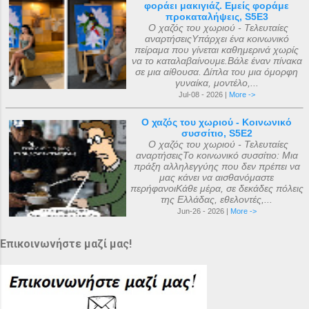
φοράει μακιγιάζ. Εμείς φοράμε
προκαταλήψεις, S5E3
Ο χαζός του χωριού - Τελευταίες
αναρτήσειςΥπάρχει ένα κοινωνικό
πείραμα που γίνεται καθημερινά χωρίς
να το καταλαβαίνουμε.Βάλε έναν πίνακα
σε μια αίθουσα. Δίπλα του μια όμορφη
γυναίκα, μοντέλο,...
Jul-08 - 2026 |
More ->
Ο χαζός του χωριού - Κοινωνικό
συσσίτιο, S5E2
Ο χαζός του χωριού - Τελευταίες
αναρτήσειςΤο κοινωνικό συσσίτιο: Μια
πράξη αλληλεγγύης που δεν πρέπει να
μας κάνει να αισθανόμαστε
περήφανοιΚάθε μέρα, σε δεκάδες πόλεις
της Ελλάδας, εθελοντές,...
Jun-26 - 2026 |
More ->
Επικοινωνήστε μαζί μας!