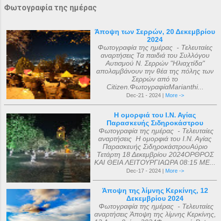
Φωτογραφία της ημέρας
Άποψη των Σερρών, 20 Δεκεμβρίου
2024
Φωτογραφία της ημέρας - Τελευταίες
αναρτήσεις Τα παιδιά του Συλλόγου
Αυτισμού Ν. Σερρών "Ηλιαχτίδα"
απολαμβάνουν την θέα της πόλης των
Σερρών από το
Citizen.ΦωτογραφίαMarianthi...
Dec-21 - 2024 |
More ->
Η ομορφιά του Ι.Ν. Αγίας
Παρασκευής Σιδηροκάστρου
Φωτογραφία της ημέρας - Τελευταίες
αναρτήσεις Η ομορφιά του Ι.Ν. Αγίας
Παρασκευής ΣιδηροκάστρουΑύριο
Τετάρτη 18 Δεκεμβρίου 2024ΟΡΘΡΟΣ
ΚΑΙ ΘΕΙΑ ΛΕΙΤΟΥΡΓΙΑΩΡΑ 08:15 ΜΕ...
Dec-17 - 2024 |
More ->
Άποψη της λίμνης Κερκίνης, 12
Δεκεμβρίου 2024
Φωτογραφία της ημέρας - Τελευταίες
αναρτήσεις Άποψη της λίμνης Κερκίνης,