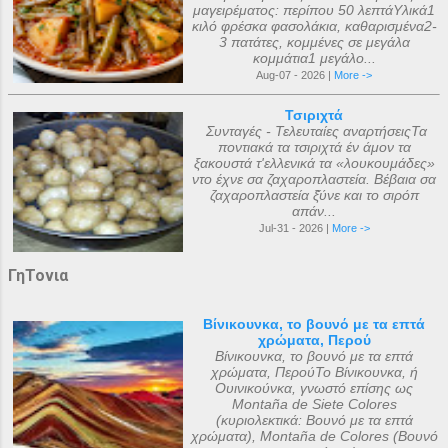
μαγειρέματος: περίπου 50 λεπτάΥλικά1
κιλό φρέσκα φασολάκια, καθαρισμένα2-
3 πατάτες, κομμένες σε μεγάλα
κομμάτια1 μεγάλο...
Aug-07 - 2026 |
More ->
Τσιριχτά
Συνταγές - Τελευταίες αναρτήσειςΤα
ποντιακά τα τσιριχτά έν άμον τα
ξακουστά τ'ελλενικά τα «λουκουμάδες»
ντο έχνε σα ζαχαροπλαστεία. Βέβαια σα
ζαχαροπλαστεία ξ̌ύνε και το σιρόπ
απάν...
Jul-31 - 2026 |
More ->
ΓηΤονια
Βίνικουνκα, το βουνό με τα επτά
χρώματα, Περού
Βίνικουνκα, το βουνό με τα επτά
χρώματα, ΠερούΤο Βίνικουνκα, ή
Ουινικούνκα, γνωστό επίσης ως
Montaña de Siete Colores
(κυριολεκτικά: Βουνό με τα επτά
χρώματα), Montaña de Colores (Βουνό