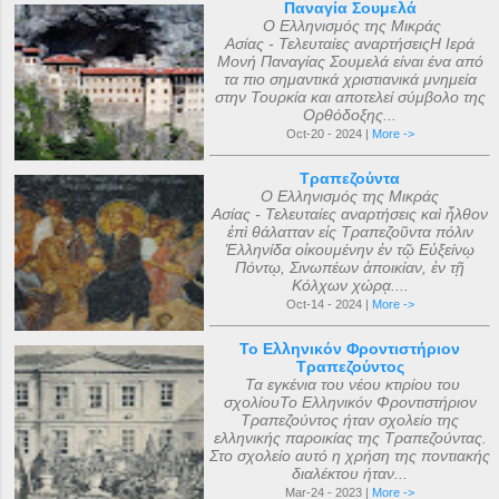
Παναγία Σουμελά
Ο Ελληνισμός της Μικράς
Ασίας - Τελευταίες αναρτήσειςΗ Ιερά
Μονή Παναγίας Σουμελά είναι ένα από
τα πιο σημαντικά χριστιανικά μνημεία
στην Τουρκία και αποτελεί σύμβολο της
Ορθόδοξης...
Oct-20 - 2024 |
More ->
Τραπεζούντα
Ο Ελληνισμός της Μικράς
Ασίας - Τελευταίες αναρτήσεις καὶ ἦλθον
ἐπὶ θάλατταν εἰς Τραπεζοῦντα πόλιν
Ἑλληνίδα οἰκουμένην ἐν τῷ Εὐξείνῳ
Πόντῳ, Σινωπέων ἀποικίαν, ἐν τῇ
Κόλχων χώρᾳ....
Oct-14 - 2024 |
More ->
Το Ελληνικόν Φροντιστήριον
Τραπεζούντος
Τα εγκένια του νέου κτιρίου του
σχολίουΤο Ελληνικόν Φροντιστήριον
Τραπεζούντος ήταν σχολείο της
ελληνικής παροικίας της Τραπεζούντας.
Στο σχολείο αυτό η χρήση της ποντιακής
διαλέκτου ήταν...
Mar-24 - 2023 |
More ->