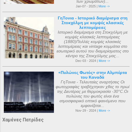
των χρωμάτων)...
Jan-07 - 2025 |
More ->
ΓηΤονια - Ιστορικό διαμέρισμα στη
Στοκχόλμη με κομψές κλασικές
λεπτομέρειες
Ιστορικό διαμέρισμα στη Στοκχόλμη με
κομψές κλασικές λεπτομέρειες
(1880)Πολλές κομψές κλασικές
λεπτομέρειες και vintage κομμάτια στο
εσωτερικό αυτού του διαμερίσματος στο
κέντρο της Στοκχόλμης μας...
Dec-03 - 2024 |
More ->
«Πυλώνες Φωτός» στην Αλμπέρτα
του Καναδά
ΓηΤονια - Τελευταίες αναρτήσεις Οι
φωτογραφίες τραβήχτηκαν χθες το πρωί
της Δευτέρας με θερμοκρασία -30°C.Οι
πυλώνες του φωτός είναι ένα
ατμοσφαιρικό οπτικό φαινόμενο που
εμφανίζεται...
Nov-29 - 2024 |
More ->
Χαμένες Πατρίδες