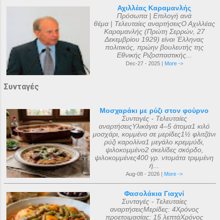
Αχιλλέας Καραμανλής
Πρόσωπα | Επιλογή ανά
θέμα | Τελευταίες αναρτήσειςΟ Αχιλλέας
Καραμανλής (Πρώτη Σερρών, 27
Δεκεμβρίου 1929) είναι Έλληνας
πολιτικός, πρώην βουλευτής της
Εθνικής Ριζοσπαστικής...
Dec-27 - 2025 |
More ->
Συνταγές
Μοσχαράκι με ρύζι στον φούρνο
Συνταγές - Τελευταίες
αναρτήσειςΥλικάγια 4–5 άτομα1 κιλό
μοσχάρι, κομμένο σε μερίδες1½ φλιτζάνι
ρύζι καρολίνα1 μεγάλο κρεμμύδι,
ψιλοκομμένο2 σκελίδες σκόρδο,
ψιλοκομμένες400 γρ. ντομάτα τριμμένη
ή...
Aug-08 - 2026 |
More ->
Φασολάκια Γιαχνί
Συνταγές - Τελευταίες
αναρτήσειςΜερίδες: 4Χρόνος
προετοιμασίας: 15 λεπτάΧρόνος