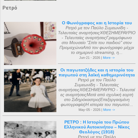
Ρετρό
Ο Φωνόγραφος και η Ιστορία του
Ρετρό με τον Παύλο Συμεωνίδη -
Τελευταίες αναρτήσειςΧΘΕΣΗΜΕΡΑΥΡΙΟ
- Τελευταίες αναρτήσειςΓραμμόφωνο
στο Μουσείο "Σπίτι του παιδιού" στον
ΠρομαχώναΑπό τον φωνόγραφο μέχρι
το σημερινό streaming, η...
Jun-21 - 2026 |
More ->
Οι παγωτατζήδες και η ιστορία του
παγωτού στη λαϊκή καθημερινότητα
Ρετρό με τον Παύλο
Συμεωνίδη - Τελευταίες
αναρτήσειςΧΘΕΣΗΜΕΡΑΥΡΙΟ - Τελευταί
ες αναρτήσειςΜετά από σχολική εορτή
στο Σιδηρόκαστρο(Επεξεργασμένη
φωτογραφία)Η ιστορία του παγωτού...
May-05 - 2026 |
More ->
ΡΕΤΡΟ : Η Ιστορία του Πρώτου
Ελληνικού Αυτοκινήτου – Νίκος
Θεολόγος (1918)
Ρετρό με τον Παύλο