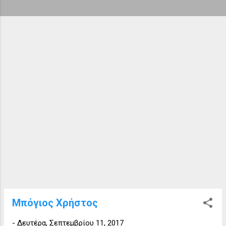
ή
σ
ε
ι
ς
Μπόγιος Χρήστος
-
Δευτέρα, Σεπτεμβρίου 11, 2017