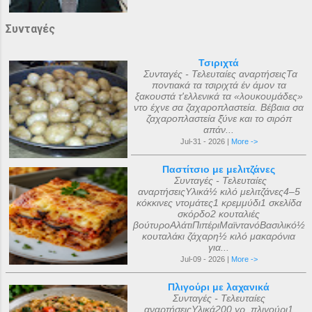
Συνταγές
Τσιριχτά
Συνταγές - Τελευταίες αναρτήσειςΤα
ποντιακά τα τσιριχτά έν άμον τα
ξακουστά τ'ελλενικά τα «λουκουμάδες»
ντο έχνε σα ζαχαροπλαστεία. Βέβαια σα
ζαχαροπλαστεία ξ̌ύνε και το σιρόπ
απάν...
Jul-31 - 2026 |
More ->
Παστίτσιο με μελιτζάνες
Συνταγές - Τελευταίες
αναρτήσειςΥλικά½ κιλό μελιτζάνες4–5
κόκκινες ντομάτες1 κρεμμύδι1 σκελίδα
σκόρδο2 κουταλιές
βούτυροΑλάτιΠιπέριΜαϊντανόΒασιλικό½
κουταλάκι ζάχαρη½ κιλό μακαρόνια
για...
Jul-09 - 2026 |
More ->
Πλιγούρι με λαχανικά
Συνταγές - Τελευταίες
αναρτήσειςΥλικά200 γρ. πλιγούρι1