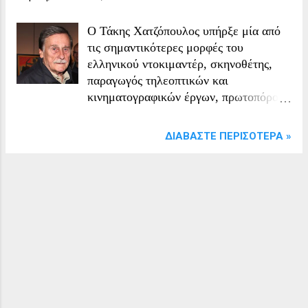
Ο Τάκης Χατζόπουλος υπήρξε μία από
τις σημαντικότερες μορφές του
ελληνικού ντοκιμαντέρ, σκηνοθέτης,
παραγωγός τηλεοπτικών και
κινηματογραφικών έργων, πρωτοπόρος
της ανανέωσης του ελληνικού
κινηματογράφου και συνδημιουργός της
ΔΙΑΒΆΣΤΕ ΠΕΡΙΣΌΤΕΡΑ »
ιστορικής τηλεοπτικής εκπομπής
«Παρασκήνιο». Με μια πορεία που
εκτεινόταν σε περισσότερες από έξι
δεκαετίες, συνέβαλε καθοριστικά στη
διαμόρφωση μιας νέας αισθητικής και
κοινωνικής αντίληψης για το
ντοκιμαντέρ στην Ελλάδα, ενώ
παράλληλα διακρίθηκε για τη
δημοκρατική του στάση και τη συνεχή
παρέμβασή του στα δημόσια πράγματα.