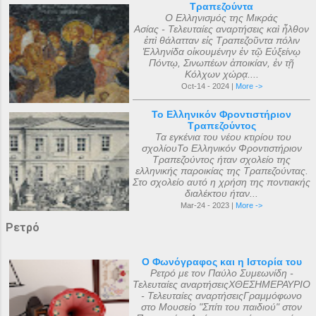
Τραπεζούντα
Ο Ελληνισμός της Μικράς
Ασίας - Τελευταίες αναρτήσεις καὶ ἦλθον
ἐπὶ θάλατταν εἰς Τραπεζοῦντα πόλιν
Ἑλληνίδα οἰκουμένην ἐν τῷ Εὐξείνῳ
Πόντῳ, Σινωπέων ἀποικίαν, ἐν τῇ
Κόλχων χώρᾳ....
Oct-14 - 2024 |
More ->
Το Ελληνικόν Φροντιστήριον
Τραπεζούντος
Τα εγκένια του νέου κτιρίου του
σχολίουΤο Ελληνικόν Φροντιστήριον
Τραπεζούντος ήταν σχολείο της
ελληνικής παροικίας της Τραπεζούντας.
Στο σχολείο αυτό η χρήση της ποντιακής
διαλέκτου ήταν...
Mar-24 - 2023 |
More ->
Ρετρό
Ο Φωνόγραφος και η Ιστορία του
Ρετρό με τον Παύλο Συμεωνίδη -
Τελευταίες αναρτήσειςΧΘΕΣΗΜΕΡΑΥΡΙΟ
- Τελευταίες αναρτήσειςΓραμμόφωνο
στο Μουσείο "Σπίτι του παιδιού" στον