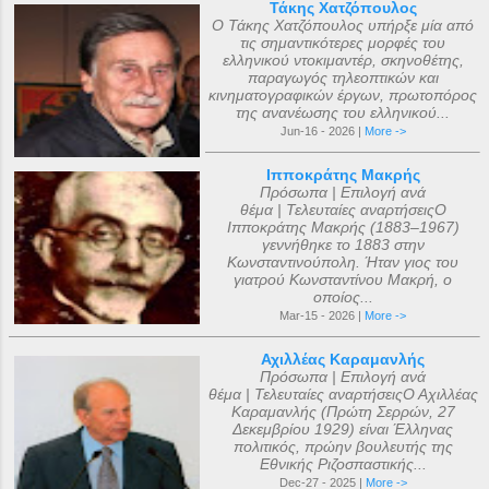
Τάκης Χατζόπουλος
Ο Τάκης Χατζόπουλος υπήρξε μία από
τις σημαντικότερες μορφές του
ελληνικού ντοκιμαντέρ, σκηνοθέτης,
παραγωγός τηλεοπτικών και
κινηματογραφικών έργων, πρωτοπόρος
της ανανέωσης του ελληνικού...
Jun-16 - 2026 |
More ->
Ιπποκράτης Μακρής
Πρόσωπα | Επιλογή ανά
θέμα | Τελευταίες αναρτήσειςΟ
Ιπποκράτης Μακρής (1883–1967)
γεννήθηκε το 1883 στην
Κωνσταντινούπολη. Ήταν γιος του
γιατρού Κωνσταντίνου Μακρή, ο
οποίος...
Mar-15 - 2026 |
More ->
Αχιλλέας Καραμανλής
Πρόσωπα | Επιλογή ανά
θέμα | Τελευταίες αναρτήσειςΟ Αχιλλέας
Καραμανλής (Πρώτη Σερρών, 27
Δεκεμβρίου 1929) είναι Έλληνας
πολιτικός, πρώην βουλευτής της
Εθνικής Ριζοσπαστικής...
Dec-27 - 2025 |
More ->