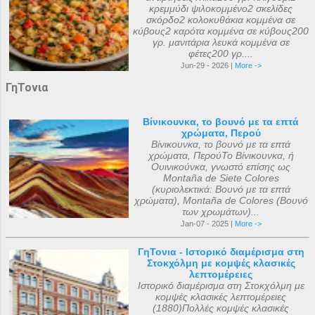
κρεμμύδι ψιλοκομμένο2 σκελίδες
σκόρδο2 κολοκυθάκια κομμένα σε
κύβους2 καρότα κομμένα σε κύβους200
γρ. μανιτάρια λευκά κομμένα σε
φέτες200 γρ....
Jun-29 - 2026 |
More ->
ΓηΤονια
Βίνικουνκα, το βουνό με τα επτά
χρώματα, Περού
Βίνικουνκα, το βουνό με τα επτά
χρώματα, ΠερούΤο Βίνικουνκα, ή
Ουινικούνκα, γνωστό επίσης ως
Montaña de Siete Colores
(κυριολεκτικά: Βουνό με τα επτά
χρώματα), Montaña de Colores (Βουνό
των χρωμάτων)...
Jan-07 - 2025 |
More ->
ΓηΤονια - Ιστορικό διαμέρισμα στη
Στοκχόλμη με κομψές κλασικές
λεπτομέρειες
Ιστορικό διαμέρισμα στη Στοκχόλμη με
κομψές κλασικές λεπτομέρειες
(1880)Πολλές κομψές κλασικές