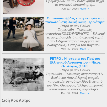
ΠρομαχώναΑπό τον φωνόγραφο μέχρι
το σημερινό streaming, η...
Jun-21 - 2026 |
More ->
Οι παγωτατζήδες και η ιστορία του
παγωτού στη λαϊκή καθημερινότητα
Ρετρό με τον Παύλο
Συμεωνίδη - Τελευταίες
αναρτήσειςΧΘΕΣΗΜΕΡΑΥΡΙΟ - Τελευταί
ες αναρτήσειςΜετά από σχολική εορτή
στο Σιδηρόκαστρο(Επεξεργασμένη
φωτογραφία)Η ιστορία του παγωτού...
May-05 - 2026 |
More ->
ΡΕΤΡΟ : Η Ιστορία του Πρώτου
Ελληνικού Αυτοκινήτου – Νίκος
Θεολόγος (1918)
Ρετρό με τον Παύλο
Συμεωνίδη - Τελευταίες αναρτήσειςΗ Ν.
Θεολόγου ήταν ελληνική εταιρεία
κατασκευής οχημάτων.Ιδρύθηκε από
τον Νίκο Θεολόγου, Έλληνα μηχανικό
αυτοκινήτων ο οποίος εργάσθηκε...
Dec-06 - 2024 |
More ->
Σιδή Ρόκ Άστρο