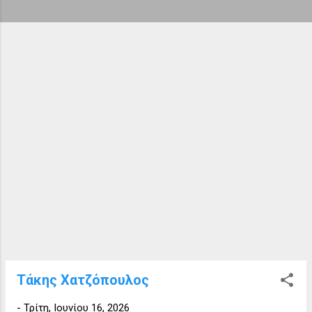
ή
σ
ε
ι
ς
Τάκης Χατζόπουλος
-
Τρίτη, Ιουνίου 16, 2026