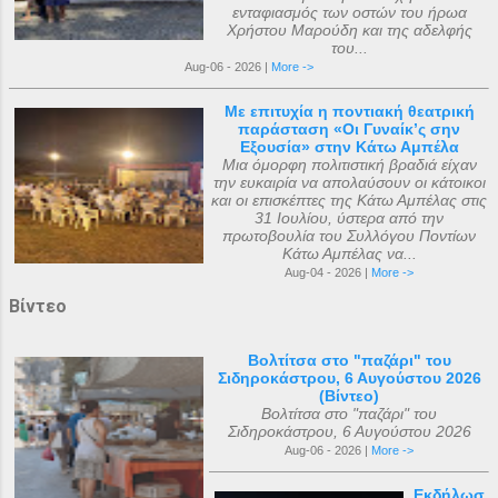
ενταφιασμός των οστών του ήρωα
Χρήστου Μαρούδη και της αδελφής
του...
Aug-06 - 2026 |
More ->
Με επιτυχία η ποντιακή θεατρική
παράσταση «Οι Γυναίκ’ς σην
Εξουσία» στην Κάτω Αμπέλα
Μια όμορφη πολιτιστική βραδιά είχαν
την ευκαιρία να απολαύσουν οι κάτοικοι
και οι επισκέπτες της Κάτω Αμπέλας στις
31 Ιουλίου, ύστερα από την
πρωτοβουλία του Συλλόγου Ποντίων
Κάτω Αμπέλας να...
Aug-04 - 2026 |
More ->
Βίντεο
Βολτίτσα στο "παζάρι" του
Σιδηροκάστρου, 6 Αυγούστου 2026
(Βίντεο)
Βολτίτσα στο "παζάρι" του
Σιδηροκάστρου, 6 Αυγούστου 2026
Aug-06 - 2026 |
More ->
Εκδήλωσ