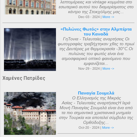
λεπτομέρειες και vintage κομμάτια στο
εσωτερικό αυτού του διαμερίσματος στο
κέντρο της Στοκχόλμης μας...
Dec-03 - 2024 |
More ->
«Πυλώνες Φωτός» στην Αλμπέρτα
του Καναδά
ΓηΤονια - Τελευταίες αναρτήσεις Οι
φωτογραφίες τραβήχτηκαν χθες το πρωί
της Δευτέρας με θερμοκρασία -30°C.Οι
πυλώνες του φωτός είναι ένα
ατμοσφαιρικό οπτικό φαινόμενο που
εμφανίζεται...
Nov-29 - 2024 |
More ->
Χαμένες Πατρίδες
Παναγία Σουμελά
Ο Ελληνισμός της Μικράς
Ασίας - Τελευταίες αναρτήσειςΗ Ιερά
Μονή Παναγίας Σουμελά είναι ένα από
τα πιο σημαντικά χριστιανικά μνημεία
στην Τουρκία και αποτελεί σύμβολο της
Ορθόδοξης...
Oct-20 - 2024 |
More ->