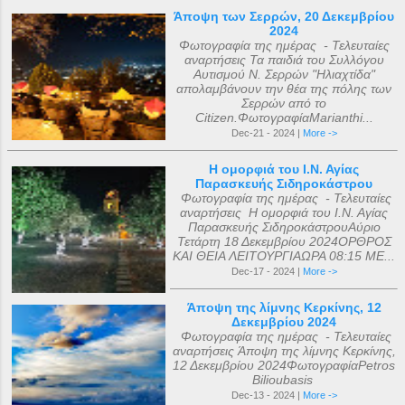
Άποψη των Σερρών, 20 Δεκεμβρίου
2024
Φωτογραφία της ημέρας - Τελευταίες
αναρτήσεις Τα παιδιά του Συλλόγου
Αυτισμού Ν. Σερρών "Ηλιαχτίδα"
απολαμβάνουν την θέα της πόλης των
Σερρών από το
Citizen.ΦωτογραφίαMarianthi...
Dec-21 - 2024 |
More ->
Η ομορφιά του Ι.Ν. Αγίας
Παρασκευής Σιδηροκάστρου
Φωτογραφία της ημέρας - Τελευταίες
αναρτήσεις Η ομορφιά του Ι.Ν. Αγίας
Παρασκευής ΣιδηροκάστρουΑύριο
Τετάρτη 18 Δεκεμβρίου 2024ΟΡΘΡΟΣ
ΚΑΙ ΘΕΙΑ ΛΕΙΤΟΥΡΓΙΑΩΡΑ 08:15 ΜΕ...
Dec-17 - 2024 |
More ->
Άποψη της λίμνης Κερκίνης, 12
Δεκεμβρίου 2024
Φωτογραφία της ημέρας - Τελευταίες
αναρτήσεις Άποψη της λίμνης Κερκίνης,
12 Δεκεμβρίου 2024ΦωτογραφίαPetros
Bilioubasis
Dec-13 - 2024 |
More ->