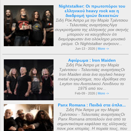
Nightstalker: Οι πρωτοπόροι του
ελληνικού heavy rock και η
διαδρομή τριών δεκαετιών
Σιδή Ρόκ Άστρο με την Μαρία Τρέντσιου
- Τελευταίες αναρτήσειςΛίγα
συγκροτήματα της ελληνικής ροκ σκηνής
μπορούν να καυχηθούν ότι
διαμόρφωσαν ένα ολόκληρο μουσικό
ρεύμα. Οι Nightstalker ανήκουν...
Jun-13 - 2026 |
More ->
Αφιέρωμα : Iron Maiden
Σιδή Ρόκ Άστρο με την Μαρία
Τρέντσιου - Τελευταίες αναρτήσειςΟι
Iron Maiden είναι ένα αγγλικό heavy
metal συγκρότημα, που ιδρύθηκε στο
Leyton του Ανατολικού Λονδίνου το
1975 από τον...
Feb-09 - 2026 |
More ->
Panx Romana : Παιδιά στα όπλα...
Σιδή Ρόκ Άστρο με την Μαρία
Τρέντσιου - Τελευταίες αναρτήσειςΟι
Panx Romana αποτελούν ένα από τα
σημαντικότερα κεφάλαια της ελληνικής
πανκ ροκ ιστορίας. Η πορεία τους, που