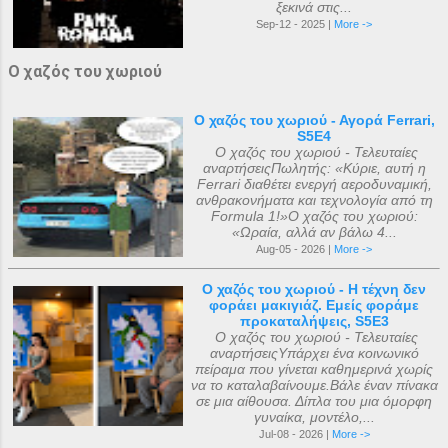
ξεκινά στις...
Sep-12 - 2025 |
More ->
Ο χαζός του χωριού
Ο χαζός του χωριού - Αγορά Ferrari,
S5E4
Ο χαζός του χωριού - Τελευταίες
αναρτήσειςΠωλητής: «Κύριε, αυτή η
Ferrari διαθέτει ενεργή αεροδυναμική,
ανθρακονήματα και τεχνολογία από τη
Formula 1!»Ο χαζός του χωριού:
«Ωραία, αλλά αν βάλω 4...
Aug-05 - 2026 |
More ->
Ο χαζός του χωριού - Η τέχνη δεν
φοράει μακιγιάζ. Εμείς φοράμε
προκαταλήψεις, S5E3
Ο χαζός του χωριού - Τελευταίες
αναρτήσειςΥπάρχει ένα κοινωνικό
πείραμα που γίνεται καθημερινά χωρίς
να το καταλαβαίνουμε.Βάλε έναν πίνακα
σε μια αίθουσα. Δίπλα του μια όμορφη
γυναίκα, μοντέλο,...
Jul-08 - 2026 |
More ->