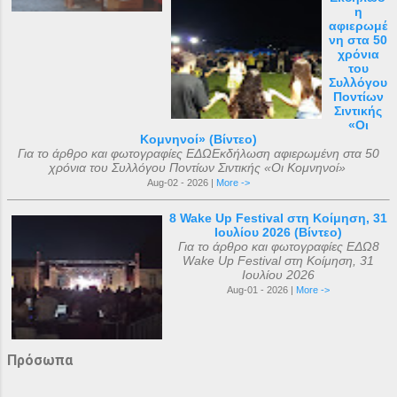
η
αφιερωμέ
νη στα 50
χρόνια
του
Συλλόγου
Ποντίων
Σιντικής
«Οι
Κομνηνοί» (Βίντεο)
Για το άρθρο και φωτογραφίες ΕΔΩΕκδήλωση αφιερωμένη στα 50
χρόνια του Συλλόγου Ποντίων Σιντικής «Οι Κομνηνοί»
Aug-02 - 2026 |
More ->
8 Wake Up Festival στη Κοίμηση, 31
Ιουλίου 2026 (Βίντεο)
Για το άρθρο και φωτογραφίες ΕΔΩ8
Wake Up Festival στη Κοίμηση, 31
Ιουλίου 2026
Aug-01 - 2026 |
More ->
Πρόσωπα