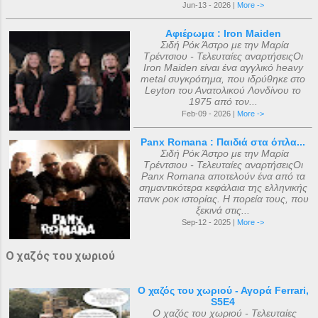
Jun-13 - 2026 |
More ->
Αφιέρωμα : Iron Maiden
Σιδή Ρόκ Άστρο με την Μαρία
Τρέντσιου - Τελευταίες αναρτήσειςΟι
Iron Maiden είναι ένα αγγλικό heavy
metal συγκρότημα, που ιδρύθηκε στο
Leyton του Ανατολικού Λονδίνου το
1975 από τον...
Feb-09 - 2026 |
More ->
Panx Romana : Παιδιά στα όπλα...
Σιδή Ρόκ Άστρο με την Μαρία
Τρέντσιου - Τελευταίες αναρτήσειςΟι
Panx Romana αποτελούν ένα από τα
σημαντικότερα κεφάλαια της ελληνικής
πανκ ροκ ιστορίας. Η πορεία τους, που
ξεκινά στις...
Sep-12 - 2025 |
More ->
Ο χαζός του χωριού
Ο χαζός του χωριού - Αγορά Ferrari,
S5E4
Ο χαζός του χωριού - Τελευταίες