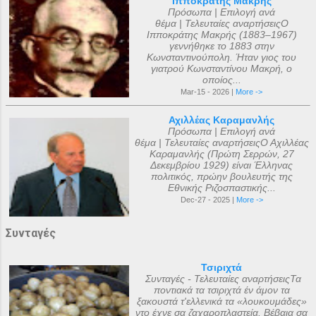
Ιπποκράτης Μακρής
Πρόσωπα | Επιλογή ανά
θέμα | Τελευταίες αναρτήσειςΟ
Ιπποκράτης Μακρής (1883–1967)
γεννήθηκε το 1883 στην
Κωνσταντινούπολη. Ήταν γιος του
γιατρού Κωνσταντίνου Μακρή, ο
οποίος...
Mar-15 - 2026 |
More ->
Αχιλλέας Καραμανλής
Πρόσωπα | Επιλογή ανά
θέμα | Τελευταίες αναρτήσειςΟ Αχιλλέας
Καραμανλής (Πρώτη Σερρών, 27
Δεκεμβρίου 1929) είναι Έλληνας
πολιτικός, πρώην βουλευτής της
Εθνικής Ριζοσπαστικής...
Dec-27 - 2025 |
More ->
Συνταγές
Τσιριχτά
Συνταγές - Τελευταίες αναρτήσειςΤα
ποντιακά τα τσιριχτά έν άμον τα
ξακουστά τ'ελλενικά τα «λουκουμάδες»
ντο έχνε σα ζαχαροπλαστεία. Βέβαια σα