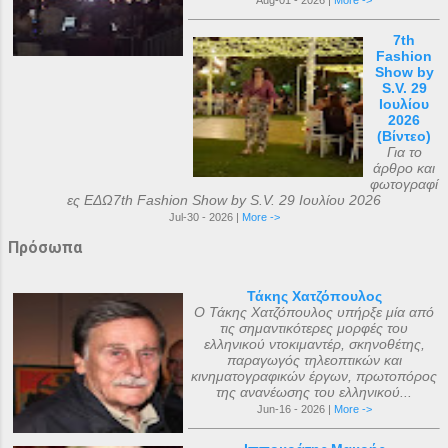
Aug-01 - 2026 |
More ->
7th
Fashion
Show by
S.V. 29
Ιουλίου
2026
(Βίντεο)
Για το
άρθρο και
φωτογραφί
ες ΕΔΩ7th Fashion Show by S.V. 29 Ιουλίου 2026
Jul-30 - 2026 |
More ->
Πρόσωπα
Τάκης Χατζόπουλος
Ο Τάκης Χατζόπουλος υπήρξε μία από
τις σημαντικότερες μορφές του
ελληνικού ντοκιμαντέρ, σκηνοθέτης,
παραγωγός τηλεοπτικών και
κινηματογραφικών έργων, πρωτοπόρος
της ανανέωσης του ελληνικού...
Jun-16 - 2026 |
More ->