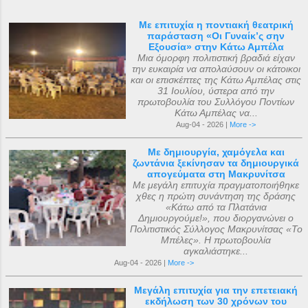
Με επιτυχία η ποντιακή θεατρική
παράσταση «Οι Γυναίκ’ς σην
Εξουσία» στην Κάτω Αμπέλα
Μια όμορφη πολιτιστική βραδιά είχαν
την ευκαιρία να απολαύσουν οι κάτοικοι
και οι επισκέπτες της Κάτω Αμπέλας στις
31 Ιουλίου, ύστερα από την
πρωτοβουλία του Συλλόγου Ποντίων
Κάτω Αμπέλας να...
Aug-04 - 2026 |
More ->
Με δημιουργία, χαμόγελα και
ζωντάνια ξεκίνησαν τα δημιουργικά
απογεύματα στη Μακρυνίτσα
Με μεγάλη επιτυχία πραγματοποιήθηκε
χθες η πρώτη συνάντηση της δράσης
«Κάτω από τα Πλατάνια
Δημιουργούμε!», που διοργανώνει ο
Πολιτιστικός Σύλλογος Μακρυνίτσας «Το
Μπέλες». Η πρωτοβουλία
αγκαλιάστηκε...
Aug-04 - 2026 |
More ->
Μεγάλη επιτυχία για την επετειακή
εκδήλωση των 30 χρόνων του