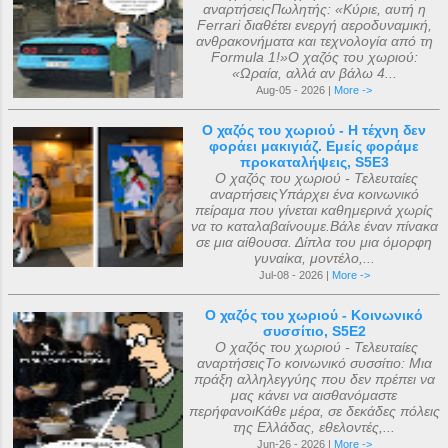
αναρτήσειςΠωλητής: «Κύριε, αυτή η
Ferrari διαθέτει ενεργή αεροδυναμική,
ανθρακονήματα και τεχνολογία από τη
Formula 1!»Ο χαζός του χωριού:
«Ωραία, αλλά αν βάλω 4...
Aug-05 - 2026 |
More ->
Ο χαζός του χωριού - Η τέχνη δεν
φοράει μακιγιάζ. Εμείς φοράμε
προκαταλήψεις, S5E3
Ο χαζός του χωριού - Τελευταίες
αναρτήσειςΥπάρχει ένα κοινωνικό
πείραμα που γίνεται καθημερινά χωρίς
να το καταλαβαίνουμε.Βάλε έναν πίνακα
σε μια αίθουσα. Δίπλα του μια όμορφη
γυναίκα, μοντέλο,...
Jul-08 - 2026 |
More ->
Ο χαζός του χωριού - Κοινωνικό
συσσίτιο, S5E2
Ο χαζός του χωριού - Τελευταίες
αναρτήσειςΤο κοινωνικό συσσίτιο: Μια
πράξη αλληλεγγύης που δεν πρέπει να
μας κάνει να αισθανόμαστε
περήφανοιΚάθε μέρα, σε δεκάδες πόλεις
της Ελλάδας, εθελοντές,...
Jun-26 - 2026 |
More ->