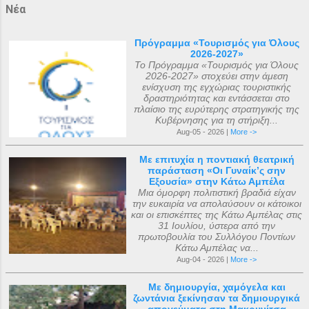
Νέα
Πρόγραμμα «Τουρισμός για Όλους
2026-2027»
Το Πρόγραμμα «Τουρισμός για Όλους
2026-2027» στοχεύει στην άμεση
ενίσχυση της εγχώριας τουριστικής
δραστηριότητας και εντάσσεται στο
πλαίσιο της ευρύτερης στρατηγικής της
Κυβέρνησης για τη στήριξη...
Aug-05 - 2026 |
More ->
Με επιτυχία η ποντιακή θεατρική
παράσταση «Οι Γυναίκ’ς σην
Εξουσία» στην Κάτω Αμπέλα
Μια όμορφη πολιτιστική βραδιά είχαν
την ευκαιρία να απολαύσουν οι κάτοικοι
και οι επισκέπτες της Κάτω Αμπέλας στις
31 Ιουλίου, ύστερα από την
πρωτοβουλία του Συλλόγου Ποντίων
Κάτω Αμπέλας να...
Aug-04 - 2026 |
More ->
Με δημιουργία, χαμόγελα και
ζωντάνια ξεκίνησαν τα δημιουργικά
απογεύματα στη Μακρυνίτσα