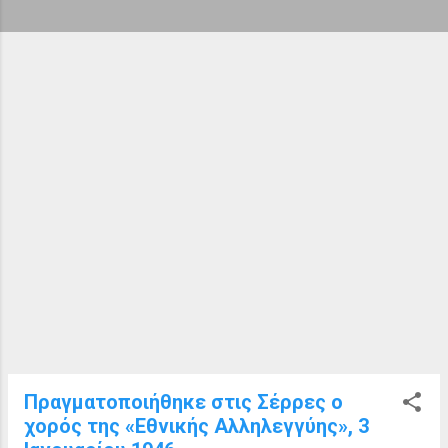
ή
σ
ε
ι
ς
Πραγματοποιήθηκε στις Σέρρες ο
χορός της «Εθνικής Αλληλεγγύης», 3