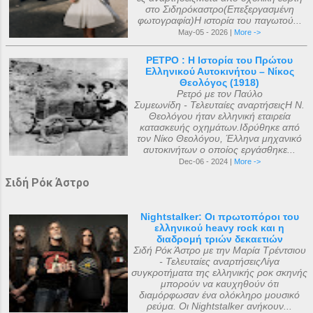
στο Σιδηρόκαστρο(Επεξεργασμένη
φωτογραφία)Η ιστορία του παγωτού...
May-05 - 2026 |
More ->
ΡΕΤΡΟ : Η Ιστορία του Πρώτου
Ελληνικού Αυτοκινήτου – Νίκος
Θεολόγος (1918)
Ρετρό με τον Παύλο
Συμεωνίδη - Τελευταίες αναρτήσειςΗ Ν.
Θεολόγου ήταν ελληνική εταιρεία
κατασκευής οχημάτων.Ιδρύθηκε από
τον Νίκο Θεολόγου, Έλληνα μηχανικό
αυτοκινήτων ο οποίος εργάσθηκε...
Dec-06 - 2024 |
More ->
Σιδή Ρόκ Άστρο
Nightstalker: Οι πρωτοπόροι του
ελληνικού heavy rock και η
διαδρομή τριών δεκαετιών
Σιδή Ρόκ Άστρο με την Μαρία Τρέντσιου
- Τελευταίες αναρτήσειςΛίγα
συγκροτήματα της ελληνικής ροκ σκηνής
μπορούν να καυχηθούν ότι
διαμόρφωσαν ένα ολόκληρο μουσικό
ρεύμα. Οι Nightstalker ανήκουν...