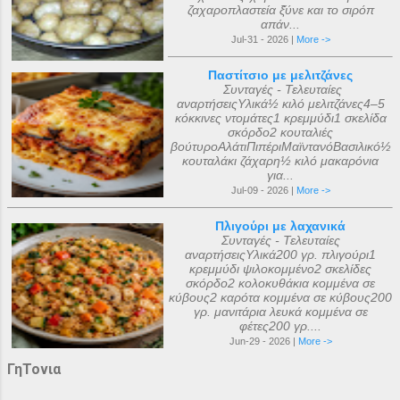
ζαχαροπλαστεία ξ̌ύνε και το σιρόπ
απάν...
Jul-31 - 2026 |
More ->
Παστίτσιο με μελιτζάνες
Συνταγές - Τελευταίες
αναρτήσειςΥλικά½ κιλό μελιτζάνες4–5
κόκκινες ντομάτες1 κρεμμύδι1 σκελίδα
σκόρδο2 κουταλιές
βούτυροΑλάτιΠιπέριΜαϊντανόΒασιλικό½
κουταλάκι ζάχαρη½ κιλό μακαρόνια
για...
Jul-09 - 2026 |
More ->
Πλιγούρι με λαχανικά
Συνταγές - Τελευταίες
αναρτήσειςΥλικά200 γρ. πλιγούρι1
κρεμμύδι ψιλοκομμένο2 σκελίδες
σκόρδο2 κολοκυθάκια κομμένα σε
κύβους2 καρότα κομμένα σε κύβους200
γρ. μανιτάρια λευκά κομμένα σε
φέτες200 γρ....
Jun-29 - 2026 |
More ->
ΓηΤονια