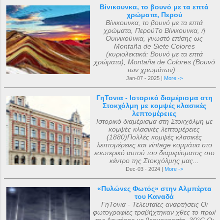
Βίνικουνκα, το βουνό με τα επτά
χρώματα, Περού
Βίνικουνκα, το βουνό με τα επτά
χρώματα, ΠερούΤο Βίνικουνκα, ή
Ουινικούνκα, γνωστό επίσης ως
Montaña de Siete Colores
(κυριολεκτικά: Βουνό με τα επτά
χρώματα), Montaña de Colores (Βουνό
των χρωμάτων)...
Jan-07 - 2025 |
More ->
ΓηΤονια - Ιστορικό διαμέρισμα στη
Στοκχόλμη με κομψές κλασικές
λεπτομέρειες
Ιστορικό διαμέρισμα στη Στοκχόλμη με
κομψές κλασικές λεπτομέρειες
(1880)Πολλές κομψές κλασικές
λεπτομέρειες και vintage κομμάτια στο
εσωτερικό αυτού του διαμερίσματος στο
κέντρο της Στοκχόλμης μας...
Dec-03 - 2024 |
More ->
«Πυλώνες Φωτός» στην Αλμπέρτα
του Καναδά
ΓηΤονια - Τελευταίες αναρτήσεις Οι
φωτογραφίες τραβήχτηκαν χθες το πρωί