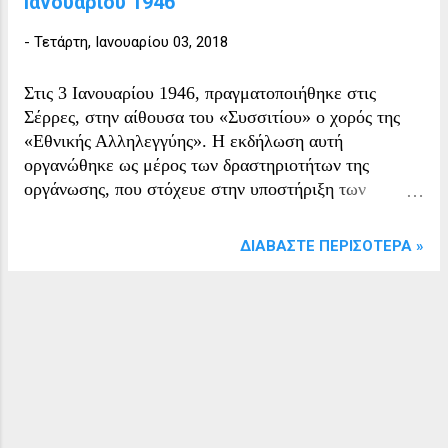
Ιανουαρίου 1946
-
Τετάρτη, Ιανουαρίου 03, 2018
Στις 3 Ιανουαρίου 1946, πραγματοποιήθηκε στις
Σέρρες, στην αίθουσα του «Συσσιτίου» ο χορός της
«Εθνικής Αλληλεγγύης». Η εκδήλωση αυτή
οργανώθηκε ως μέρος των δραστηριοτήτων της
οργάνωσης, που στόχευε στην υποστήριξη των
πολιτών κατά τη δύσκολη μεταπολεμική περίοδο. Ο
χορός είχε κοινωνικό και φιλανθρωπικό χαρακτήρα,
ΔΙΑΒΆΣΤΕ ΠΕΡΙΣΌΤΕΡΑ »
προσελκύοντας πλήθος συμμετεχόντων που επιδίωκαν
τόσο να συνεισφέρουν όσο και να ψυχαγωγηθούν.