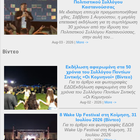
Πολιτιστικού Συλλόγου
Καστανούσσας
Με ιδιαίτερη επιτυχία πραγματοποιήθηκε
χθες, Σάββατο 1 Αυγούστου, η μεγάλη
επετειακή εκδήλωση για τη συμπλήρωση
30 χρόνων από την ίδρυση του
Πολιτιστικού Συλλόγου Καστανούσσας,
στην αυλή του...
Aug-03 - 2026 |
More ->
Βίντεο
Εκδήλωση αφιερωμένη στα 50
χρόνια του Συλλόγου Ποντίων
Σιντικής «Οι Κομνηνοί» (Βίντεο)
Για το άρθρο και φωτογραφίες
ΕΔΩΕκδήλωση αφιερωμένη στα 50
χρόνια του Συλλόγου Ποντίων Σιντικής
«Οι Κομνηνοί»
Aug-02 - 2026 |
More ->
8 Wake Up Festival στη Κοίμηση, 31
Ιουλίου 2026 (Βίντεο)
Για το άρθρο και φωτογραφίες ΕΔΩ8
Wake Up Festival στη Κοίμηση, 31
Ιουλίου 2026