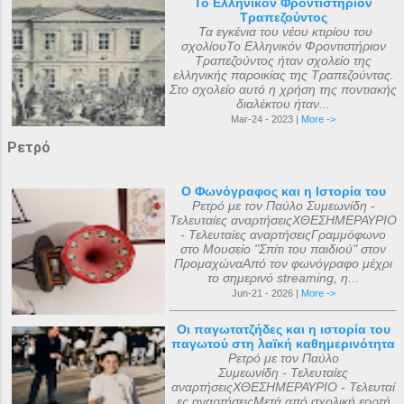
Το Ελληνικόν Φροντιστήριον
Τραπεζούντος
Τα εγκένια του νέου κτιρίου του
σχολίουΤο Ελληνικόν Φροντιστήριον
Τραπεζούντος ήταν σχολείο της
ελληνικής παροικίας της Τραπεζούντας.
Στο σχολείο αυτό η χρήση της ποντιακής
διαλέκτου ήταν...
Mar-24 - 2023 |
More ->
Ρετρό
Ο Φωνόγραφος και η Ιστορία του
Ρετρό με τον Παύλο Συμεωνίδη -
Τελευταίες αναρτήσειςΧΘΕΣΗΜΕΡΑΥΡΙΟ
- Τελευταίες αναρτήσειςΓραμμόφωνο
στο Μουσείο "Σπίτι του παιδιού" στον
ΠρομαχώναΑπό τον φωνόγραφο μέχρι
το σημερινό streaming, η...
Jun-21 - 2026 |
More ->
Οι παγωτατζήδες και η ιστορία του
παγωτού στη λαϊκή καθημερινότητα
Ρετρό με τον Παύλο
Συμεωνίδη - Τελευταίες
αναρτήσειςΧΘΕΣΗΜΕΡΑΥΡΙΟ - Τελευταί
ες αναρτήσειςΜετά από σχολική εορτή