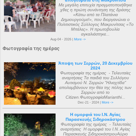
Με μεγάλη επιτυχία πραγματοποιήθηκε
χθες η πρώτη συνάντηση της δράσης
«Κάτω από τα Πλατάνια
Δημιουργούμε!», που διοργανώνει ο
Πολιτιστικός Σύλλογος Μακρυνίτσας «Το
Μπέλες». Η πρωτοβουλία
αγκαλιάστηκε...
Aug-04 - 2026 |
More ->
Φωτογραφία της ημέρας
Άποψη των Σερρών, 20 Δεκεμβρίου
2024
Φωτογραφία της ημέρας - Τελευταίες
αναρτήσεις Τα παιδιά του Συλλόγου
Αυτισμού Ν. Σερρών "Ηλιαχτίδα"
απολαμβάνουν την θέα της πόλης των
Σερρών από το
Citizen.ΦωτογραφίαMarianthi...
Dec-21 - 2024 |
More ->
Η ομορφιά του Ι.Ν. Αγίας
Παρασκευής Σιδηροκάστρου
Φωτογραφία της ημέρας - Τελευταίες
αναρτήσεις Η ομορφιά του Ι.Ν. Αγίας
Παρασκευής ΣιδηροκάστρουΑύριο