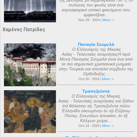
της Δευτέρας με θερμοκρασία -30°C.Οι
πυλώνες του φωτός είναι ένα
ατμοσφαιρικό οπτικό φαινόμενο που
εμφανίζεται...
Nov-29 - 2024 |
More ->
Χαμένες Πατρίδες
Παναγία Σουμελά
Ο Ελληνισμός της Μικράς
Ασίας - Τελευταίες αναρτήσειςΗ Ιερά
Μονή Παναγίας Σουμελά είναι ένα από
τα πιο σημαντικά χριστιανικά μνημεία
στην Τουρκία και αποτελεί σύμβολο της
Ορθόδοξης...
Oct-20 - 2024 |
More ->
Τραπεζούντα
Ο Ελληνισμός της Μικράς
Ασίας - Τελευταίες αναρτήσεις καὶ ἦλθον
ἐπὶ θάλατταν εἰς Τραπεζοῦντα πόλιν
Ἑλληνίδα οἰκουμένην ἐν τῷ Εὐξείνῳ
Πόντῳ, Σινωπέων ἀποικίαν, ἐν τῇ
Κόλχων χώρᾳ....
Oct-14 - 2024 |
More ->