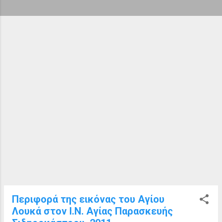
ή
σ
ε
ι
ς
Περιφορά της εικόνας του Αγίου
Λουκά στον Ι.Ν. Αγίας Παρασκευής