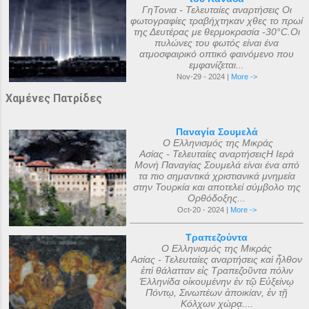
ΓηΤονια - Τελευταίες αναρτήσεις Οι
φωτογραφίες τραβήχτηκαν χθες το πρωί
της Δευτέρας με θερμοκρασία -30°C.Οι
πυλώνες του φωτός είναι ένα
ατμοσφαιρικό οπτικό φαινόμενο που
εμφανίζεται...
Nov-29 - 2024 |
More ->
Χαμένες Πατρίδες
Παναγία Σουμελά
Ο Ελληνισμός της Μικράς
Ασίας - Τελευταίες αναρτήσειςΗ Ιερά
Μονή Παναγίας Σουμελά είναι ένα από
τα πιο σημαντικά χριστιανικά μνημεία
στην Τουρκία και αποτελεί σύμβολο της
Ορθόδοξης...
Oct-20 - 2024 |
More ->
Τραπεζούντα
Ο Ελληνισμός της Μικράς
Ασίας - Τελευταίες αναρτήσεις καὶ ἦλθον
ἐπὶ θάλατταν εἰς Τραπεζοῦντα πόλιν
Ἑλληνίδα οἰκουμένην ἐν τῷ Εὐξείνῳ
Πόντῳ, Σινωπέων ἀποικίαν, ἐν τῇ
Κόλχων χώρᾳ....