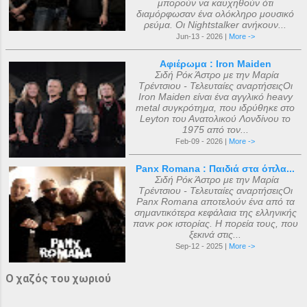
μπορούν να καυχηθούν ότι
διαμόρφωσαν ένα ολόκληρο μουσικό
ρεύμα. Οι Nightstalker ανήκουν...
Jun-13 - 2026 |
More ->
Αφιέρωμα : Iron Maiden
Σιδή Ρόκ Άστρο με την Μαρία
Τρέντσιου - Τελευταίες αναρτήσειςΟι
Iron Maiden είναι ένα αγγλικό heavy
metal συγκρότημα, που ιδρύθηκε στο
Leyton του Ανατολικού Λονδίνου το
1975 από τον...
Feb-09 - 2026 |
More ->
Panx Romana : Παιδιά στα όπλα...
Σιδή Ρόκ Άστρο με την Μαρία
Τρέντσιου - Τελευταίες αναρτήσειςΟι
Panx Romana αποτελούν ένα από τα
σημαντικότερα κεφάλαια της ελληνικής
πανκ ροκ ιστορίας. Η πορεία τους, που
ξεκινά στις...
Sep-12 - 2025 |
More ->
Ο χαζός του χωριού