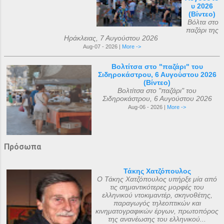
υ 2026
(Βίντεο)
Βόλτα στο
παζάρι της
Ηράκλειας, 7 Αυγούστου 2026
Aug-07 - 2026 |
More ->
Βολτίτσα στο "παζάρι" του
Σιδηροκάστρου, 6 Αυγούστου 2026
(Βίντεο)
Βολτίτσα στο "παζάρι" του
Σιδηροκάστρου, 6 Αυγούστου 2026
Aug-06 - 2026 |
More ->
Πρόσωπα
Τάκης Χατζόπουλος
Ο Τάκης Χατζόπουλος υπήρξε μία από
τις σημαντικότερες μορφές του
ελληνικού ντοκιμαντέρ, σκηνοθέτης,
παραγωγός τηλεοπτικών και
κινηματογραφικών έργων, πρωτοπόρος
της ανανέωσης του ελληνικού...