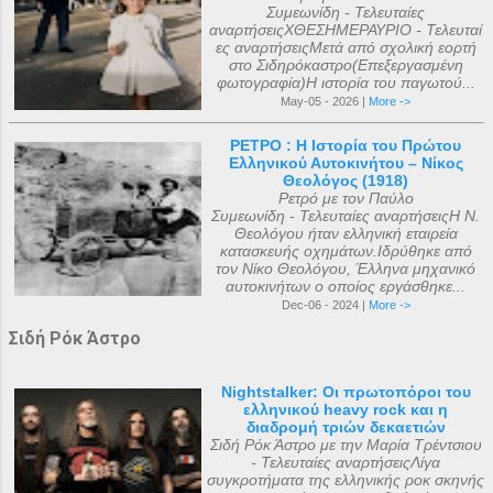
Συμεωνίδη - Τελευταίες
αναρτήσειςΧΘΕΣΗΜΕΡΑΥΡΙΟ - Τελευταί
ες αναρτήσειςΜετά από σχολική εορτή
στο Σιδηρόκαστρο(Επεξεργασμένη
φωτογραφία)Η ιστορία του παγωτού...
May-05 - 2026 |
More ->
ΡΕΤΡΟ : Η Ιστορία του Πρώτου
Ελληνικού Αυτοκινήτου – Νίκος
Θεολόγος (1918)
Ρετρό με τον Παύλο
Συμεωνίδη - Τελευταίες αναρτήσειςΗ Ν.
Θεολόγου ήταν ελληνική εταιρεία
κατασκευής οχημάτων.Ιδρύθηκε από
τον Νίκο Θεολόγου, Έλληνα μηχανικό
αυτοκινήτων ο οποίος εργάσθηκε...
Dec-06 - 2024 |
More ->
Σιδή Ρόκ Άστρο
Nightstalker: Οι πρωτοπόροι του
ελληνικού heavy rock και η
διαδρομή τριών δεκαετιών
Σιδή Ρόκ Άστρο με την Μαρία Τρέντσιου
- Τελευταίες αναρτήσειςΛίγα
συγκροτήματα της ελληνικής ροκ σκηνής