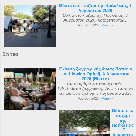
Βόλτα στο παζάρι της Ηράκλειας, 7
Αυγούστου 2026
Βόλτα στο παζάρι της Ηράκλειας, 7
Αυγούστου 2026Φωτορεπορτάζ...
Aug-07 - 2026 |
More ->
Βίντεο
Έκθεση ζωγραφικής Άννας Παπάνα
και Lidwien Opheij, 6 Αυγούστου
2026 (Βίντεο)
Για το άρθρο και φωτογραφίες
ΕΔΩΈκθεση ζωγραφικής Άννας Παπάνα
και Lidwien Opheij, 6 Αυγούστου 2026
Aug-08 - 2026 |
More ->
Βόλτα στο
παζάρι
της
Ηράκλειας
, 7
Αυγούστο