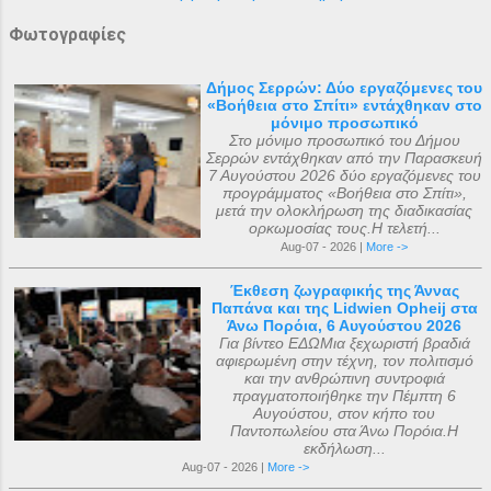
Φωτογραφίες
Δήμος Σερρών: Δύο εργαζόμενες του
«Βοήθεια στο Σπίτι» εντάχθηκαν στο
μόνιμο προσωπικό
Στο μόνιμο προσωπικό του Δήμου
Σερρών εντάχθηκαν από την Παρασκευή
7 Αυγούστου 2026 δύο εργαζόμενες του
προγράμματος «Βοήθεια στο Σπίτι»,
μετά την ολοκλήρωση της διαδικασίας
ορκωμοσίας τους.Η τελετή...
Aug-07 - 2026 |
More ->
Έκθεση ζωγραφικής της Άννας
Παπάνα και της Lidwien Opheij στα
Άνω Πορόια, 6 Αυγούστου 2026
Για βίντεο ΕΔΩΜια ξεχωριστή βραδιά
αφιερωμένη στην τέχνη, τον πολιτισμό
και την ανθρώπινη συντροφιά
πραγματοποιήθηκε την Πέμπτη 6
Αυγούστου, στον κήπο του
Παντοπωλείου στα Άνω Πορόια.Η
εκδήλωση...
Aug-07 - 2026 |
More ->