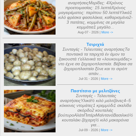
αναρτήσειςΜερίδες: 4Χρόνος
προετοιμασίας: 15 λεπτάΧρόνος
μαγειρέματος: περίπου 50 λεπτάΥλικά1
κιλό φρέσκα φασολάκια, καθαρισμένα2-
3 πατάτες, κομμένες σε μεγάλα
κομμάτια1 μεγάλο...
Aug-07 - 2026 |
More ->
Τσιριχτά
Συνταγές - Τελευταίες αναρτήσειςΤα
ποντιακά τα τσιριχτά έν άμον τα
ξακουστά τ'ελλενικά τα «λουκουμάδες»
ντο έχνε σα ζαχαροπλαστεία. Βέβαια σα
ζαχαροπλαστεία ξ̌ύνε και το σιρόπ
απάν...
Jul-31 - 2026 |
More ->
Παστίτσιο με μελιτζάνες
Συνταγές - Τελευταίες
αναρτήσειςΥλικά½ κιλό μελιτζάνες4–5
κόκκινες ντομάτες1 κρεμμύδι1 σκελίδα
σκόρδο2 κουταλιές
βούτυροΑλάτιΠιπέριΜαϊντανόΒασιλικό½
κουταλάκι ζάχαρη½ κιλό μακαρόνια
για...
Jul-09 - 2026 |
More ->