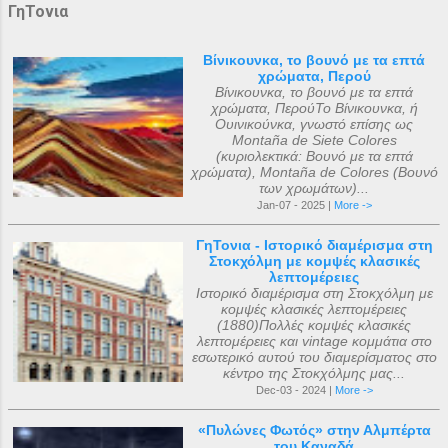
ΓηΤονια
Βίνικουνκα, το βουνό με τα επτά
χρώματα, Περού
Βίνικουνκα, το βουνό με τα επτά
χρώματα, ΠερούΤο Βίνικουνκα, ή
Ουινικούνκα, γνωστό επίσης ως
Montaña de Siete Colores
(κυριολεκτικά: Βουνό με τα επτά
χρώματα), Montaña de Colores (Βουνό
των χρωμάτων)...
Jan-07 - 2025 |
More ->
ΓηΤονια - Ιστορικό διαμέρισμα στη
Στοκχόλμη με κομψές κλασικές
λεπτομέρειες
Ιστορικό διαμέρισμα στη Στοκχόλμη με
κομψές κλασικές λεπτομέρειες
(1880)Πολλές κομψές κλασικές
λεπτομέρειες και vintage κομμάτια στο
εσωτερικό αυτού του διαμερίσματος στο
κέντρο της Στοκχόλμης μας...
Dec-03 - 2024 |
More ->
«Πυλώνες Φωτός» στην Αλμπέρτα
του Καναδά