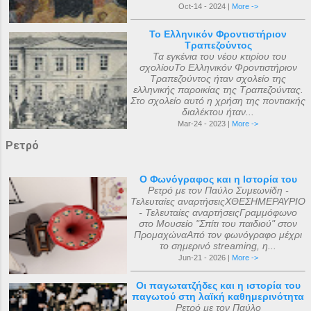
Oct-14 - 2024 |
More ->
Το Ελληνικόν Φροντιστήριον
Τραπεζούντος
Τα εγκένια του νέου κτιρίου του
σχολίουΤο Ελληνικόν Φροντιστήριον
Τραπεζούντος ήταν σχολείο της
ελληνικής παροικίας της Τραπεζούντας.
Στο σχολείο αυτό η χρήση της ποντιακής
διαλέκτου ήταν...
Mar-24 - 2023 |
More ->
Ρετρό
Ο Φωνόγραφος και η Ιστορία του
Ρετρό με τον Παύλο Συμεωνίδη -
Τελευταίες αναρτήσειςΧΘΕΣΗΜΕΡΑΥΡΙΟ
- Τελευταίες αναρτήσειςΓραμμόφωνο
στο Μουσείο "Σπίτι του παιδιού" στον
ΠρομαχώναΑπό τον φωνόγραφο μέχρι
το σημερινό streaming, η...
Jun-21 - 2026 |
More ->
Οι παγωτατζήδες και η ιστορία του
παγωτού στη λαϊκή καθημερινότητα
Ρετρό με τον Παύλο