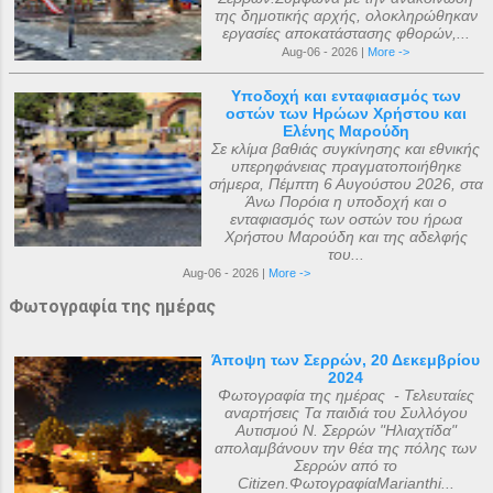
της δημοτικής αρχής, ολοκληρώθηκαν
εργασίες αποκατάστασης φθορών,...
Aug-06 - 2026 |
More ->
Υποδοχή και ενταφιασμός των
οστών των Ηρώων Χρήστου και
Ελένης Μαρούδη
Σε κλίμα βαθιάς συγκίνησης και εθνικής
υπερηφάνειας πραγματοποιήθηκε
σήμερα, Πέμπτη 6 Αυγούστου 2026, στα
Άνω Πορόια η υποδοχή και ο
ενταφιασμός των οστών του ήρωα
Χρήστου Μαρούδη και της αδελφής
του...
Aug-06 - 2026 |
More ->
Φωτογραφία της ημέρας
Άποψη των Σερρών, 20 Δεκεμβρίου
2024
Φωτογραφία της ημέρας - Τελευταίες
αναρτήσεις Τα παιδιά του Συλλόγου
Αυτισμού Ν. Σερρών "Ηλιαχτίδα"
απολαμβάνουν την θέα της πόλης των
Σερρών από το
Citizen.ΦωτογραφίαMarianthi...