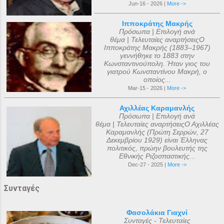
Jun-16 - 2026 |
More ->
Ιπποκράτης Μακρής
Πρόσωπα | Επιλογή ανά
θέμα | Τελευταίες αναρτήσειςΟ
Ιπποκράτης Μακρής (1883–1967)
γεννήθηκε το 1883 στην
Κωνσταντινούπολη. Ήταν γιος του
γιατρού Κωνσταντίνου Μακρή, ο
οποίος...
Mar-15 - 2026 |
More ->
Αχιλλέας Καραμανλής
Πρόσωπα | Επιλογή ανά
θέμα | Τελευταίες αναρτήσειςΟ Αχιλλέας
Καραμανλής (Πρώτη Σερρών, 27
Δεκεμβρίου 1929) είναι Έλληνας
πολιτικός, πρώην βουλευτής της
Εθνικής Ριζοσπαστικής...
Dec-27 - 2025 |
More ->
Συνταγές
Φασολάκια Γιαχνί
Συνταγές - Τελευταίες