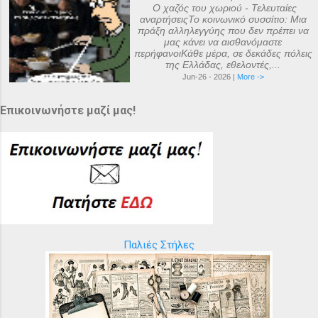
Ο χαζός του χωριού - Τελευταίες
αναρτήσειςΤο κοινωνικό συσσίτιο: Μια
πράξη αλληλεγγύης που δεν πρέπει να
μας κάνει να αισθανόμαστε
περήφανοιΚάθε μέρα, σε δεκάδες πόλεις
της Ελλάδας, εθελοντές,...
Jun-26 - 2026 |
More ->
Επικοινωνήστε μαζί μας!
Παλιές Στήλες