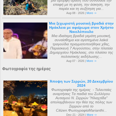
μια όμορφη δράση που συνδύασε την
επαφή με τη φύση, την άσκηση, την
παρέα και τη συζήτηση για...
Aug-08 - 2026 |
More ->
Μια ξεχωριστή μουσική βραδιά στην
Ηράκλεια με αφιέρωμα στον Χρήστο
Νικολόπουλο
Μια ιδιαίτερη βραδιά γεμάτη μουσική,
συναίσθημα και αγαπημένα λαϊκά
τραγούδια πραγματοποιήθηκε χθες,
Παρασκευή 7 Αυγούστου, στην πλατεία
Δημαρχείου Ηράκλειας, στο πλαίσιο της
πολιτιστικής εκδήλωσης...
Aug-07 - 2026 |
More ->
Φωτογραφία της ημέρας
Άποψη των Σερρών, 20 Δεκεμβρίου
2024
Φωτογραφία της ημέρας - Τελευταίες
αναρτήσεις Τα παιδιά του Συλλόγου
Αυτισμού Ν. Σερρών "Ηλιαχτίδα"
απολαμβάνουν την θέα της πόλης των
Σερρών από το
Citizen.ΦωτογραφίαMarianthi...
Dec-21 - 2024 |
More ->