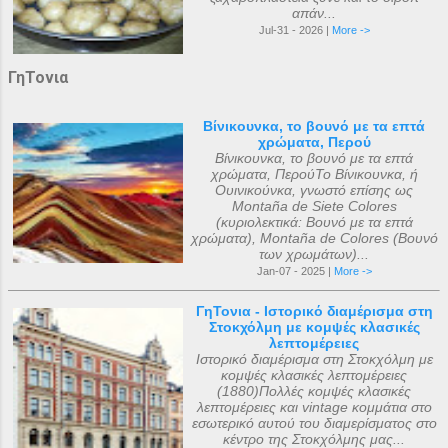
απάν...
Jul-31 - 2026 |
More ->
ΓηΤονια
Βίνικουνκα, το βουνό με τα επτά
χρώματα, Περού
Βίνικουνκα, το βουνό με τα επτά
χρώματα, ΠερούΤο Βίνικουνκα, ή
Ουινικούνκα, γνωστό επίσης ως
Montaña de Siete Colores
(κυριολεκτικά: Βουνό με τα επτά
χρώματα), Montaña de Colores (Βουνό
των χρωμάτων)...
Jan-07 - 2025 |
More ->
ΓηΤονια - Ιστορικό διαμέρισμα στη
Στοκχόλμη με κομψές κλασικές
λεπτομέρειες
Ιστορικό διαμέρισμα στη Στοκχόλμη με
κομψές κλασικές λεπτομέρειες
(1880)Πολλές κομψές κλασικές
λεπτομέρειες και vintage κομμάτια στο
εσωτερικό αυτού του διαμερίσματος στο
κέντρο της Στοκχόλμης μας...