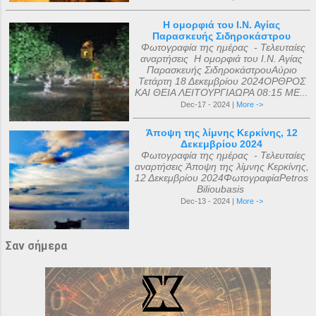
Η ομορφιά του Ι.Ν. Αγίας
Παρασκευής Σιδηροκάστρου
Φωτογραφία της ημέρας - Τελευταίες
αναρτήσεις Η ομορφιά του Ι.Ν. Αγίας
Παρασκευής ΣιδηροκάστρουΑύριο
Τετάρτη 18 Δεκεμβρίου 2024ΟΡΘΡΟΣ
ΚΑΙ ΘΕΙΑ ΛΕΙΤΟΥΡΓΙΑΩΡΑ 08:15 ΜΕ...
Dec-17 - 2024 |
More ->
Άποψη της λίμνης Κερκίνης, 12
Δεκεμβρίου 2024
Φωτογραφία της ημέρας - Τελευταίες
αναρτήσεις Άποψη της λίμνης Κερκίνης,
12 Δεκεμβρίου 2024ΦωτογραφίαPetros
Bilioubasis
Dec-13 - 2024 |
More ->
Σαν σήμερα