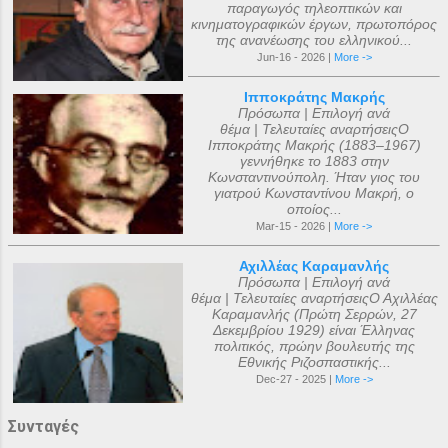
παραγωγός τηλεοπτικών και
κινηματογραφικών έργων, πρωτοπόρος
της ανανέωσης του ελληνικού...
Jun-16 - 2026 |
More ->
Ιπποκράτης Μακρής
Πρόσωπα | Επιλογή ανά
θέμα | Τελευταίες αναρτήσειςΟ
Ιπποκράτης Μακρής (1883–1967)
γεννήθηκε το 1883 στην
Κωνσταντινούπολη. Ήταν γιος του
γιατρού Κωνσταντίνου Μακρή, ο
οποίος...
Mar-15 - 2026 |
More ->
Αχιλλέας Καραμανλής
Πρόσωπα | Επιλογή ανά
θέμα | Τελευταίες αναρτήσειςΟ Αχιλλέας
Καραμανλής (Πρώτη Σερρών, 27
Δεκεμβρίου 1929) είναι Έλληνας
πολιτικός, πρώην βουλευτής της
Εθνικής Ριζοσπαστικής...
Dec-27 - 2025 |
More ->
Συνταγές