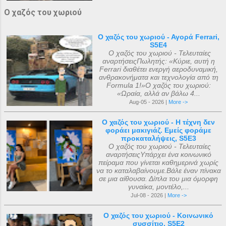
Ο χαζός του χωριού
Ο χαζός του χωριού - Αγορά Ferrari,
S5E4
Ο χαζός του χωριού - Τελευταίες
αναρτήσειςΠωλητής: «Κύριε, αυτή η
Ferrari διαθέτει ενεργή αεροδυναμική,
ανθρακονήματα και τεχνολογία από τη
Formula 1!»Ο χαζός του χωριού:
«Ωραία, αλλά αν βάλω 4...
Aug-05 - 2026 |
More ->
Ο χαζός του χωριού - Η τέχνη δεν
φοράει μακιγιάζ. Εμείς φοράμε
προκαταλήψεις, S5E3
Ο χαζός του χωριού - Τελευταίες
αναρτήσειςΥπάρχει ένα κοινωνικό
πείραμα που γίνεται καθημερινά χωρίς
να το καταλαβαίνουμε.Βάλε έναν πίνακα
σε μια αίθουσα. Δίπλα του μια όμορφη
γυναίκα, μοντέλο,...
Jul-08 - 2026 |
More ->
Ο χαζός του χωριού - Κοινωνικό
συσσίτιο, S5E2