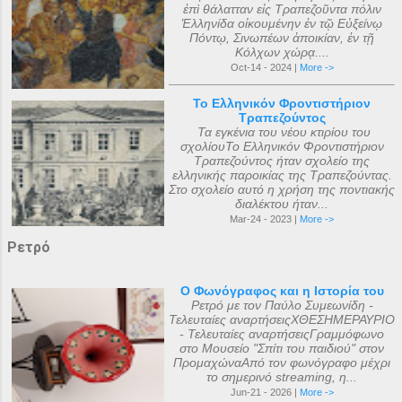
ἐπὶ θάλατταν εἰς Τραπεζοῦντα πόλιν
Ἑλληνίδα οἰκουμένην ἐν τῷ Εὐξείνῳ
Πόντῳ, Σινωπέων ἀποικίαν, ἐν τῇ
Κόλχων χώρᾳ....
Oct-14 - 2024 |
More ->
Το Ελληνικόν Φροντιστήριον
Τραπεζούντος
Τα εγκένια του νέου κτιρίου του
σχολίουΤο Ελληνικόν Φροντιστήριον
Τραπεζούντος ήταν σχολείο της
ελληνικής παροικίας της Τραπεζούντας.
Στο σχολείο αυτό η χρήση της ποντιακής
διαλέκτου ήταν...
Mar-24 - 2023 |
More ->
Ρετρό
Ο Φωνόγραφος και η Ιστορία του
Ρετρό με τον Παύλο Συμεωνίδη -
Τελευταίες αναρτήσειςΧΘΕΣΗΜΕΡΑΥΡΙΟ
- Τελευταίες αναρτήσειςΓραμμόφωνο
στο Μουσείο "Σπίτι του παιδιού" στον
ΠρομαχώναΑπό τον φωνόγραφο μέχρι
το σημερινό streaming, η...
Jun-21 - 2026 |
More ->