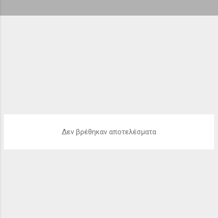
ή
σ
ε
ι
ς
Δεν βρέθηκαν αποτελέσματα