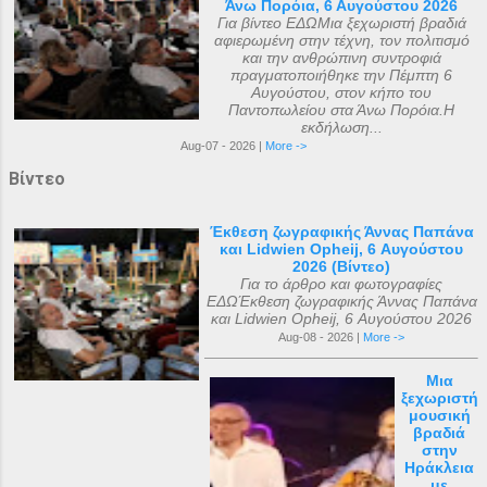
Άνω Πορόια, 6 Αυγούστου 2026
Για βίντεο ΕΔΩΜια ξεχωριστή βραδιά
αφιερωμένη στην τέχνη, τον πολιτισμό
και την ανθρώπινη συντροφιά
πραγματοποιήθηκε την Πέμπτη 6
Αυγούστου, στον κήπο του
Παντοπωλείου στα Άνω Πορόια.Η
εκδήλωση...
Aug-07 - 2026 |
More ->
Βίντεο
Έκθεση ζωγραφικής Άννας Παπάνα
και Lidwien Opheij, 6 Αυγούστου
2026 (Βίντεο)
Για το άρθρο και φωτογραφίες
ΕΔΩΈκθεση ζωγραφικής Άννας Παπάνα
και Lidwien Opheij, 6 Αυγούστου 2026
Aug-08 - 2026 |
More ->
Μια
ξεχωριστή
μουσική
βραδιά
στην
Ηράκλεια
με