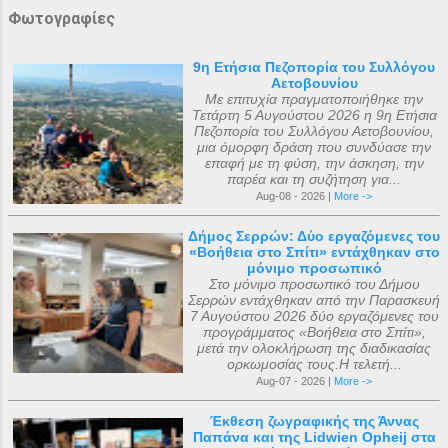
Φωτογραφίες
9η Ετήσια Πεζοπορία του Συλλόγου
Αετοβουνίου
Με επιτυχία πραγματοποιήθηκε την
Τετάρτη 5 Αυγούστου 2026 η 9η Ετήσια
Πεζοπορία του Συλλόγου Αετοβουνίου,
μια όμορφη δράση που συνδύασε την
επαφή με τη φύση, την άσκηση, την
παρέα και τη συζήτηση για...
Aug-08 - 2026 |
More ->
Δήμος Σερρών: Δύο εργαζόμενες του
«Βοήθεια στο Σπίτι» εντάχθηκαν στο
μόνιμο προσωπικό
Στο μόνιμο προσωπικό του Δήμου
Σερρών εντάχθηκαν από την Παρασκευή
7 Αυγούστου 2026 δύο εργαζόμενες του
προγράμματος «Βοήθεια στο Σπίτι»,
μετά την ολοκλήρωση της διαδικασίας
ορκωμοσίας τους.Η τελετή...
Aug-07 - 2026 |
More ->
Έκθεση ζωγραφικής της Άννας
Παπάνα και της Lidwien Opheij στα