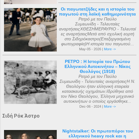
Οι παγωτατζήδες και η ιστορία του
παγωτού στη λαϊκή καθημερινότητα
Ρετρό με τον Παύλο
Συμεωνίδη - Τελευταίες
αναρτήσειςΧΘΕΣΗΜΕΡΑΥΡΙΟ - Τελευταί
ες αναρτήσειςΜετά από σχολική εορτή
στο Σιδηρόκαστρο(Επεξεργασμένη
φωτογραφία)Η ιστορία του παγωτού...
May-05 - 2026 |
More ->
ΡΕΤΡΟ : Η Ιστορία του Πρώτου
Ελληνικού Αυτοκινήτου – Νίκος
Θεολόγος (1918)
Ρετρό με τον Παύλο
Συμεωνίδη - Τελευταίες αναρτήσειςΗ Ν.
Θεολόγου ήταν ελληνική εταιρεία
κατασκευής οχημάτων.Ιδρύθηκε από
τον Νίκο Θεολόγου, Έλληνα μηχανικό
αυτοκινήτων ο οποίος εργάσθηκε...
Dec-06 - 2024 |
More ->
Σιδή Ρόκ Άστρο
Nightstalker: Οι πρωτοπόροι του
ελληνικού heavy rock και η