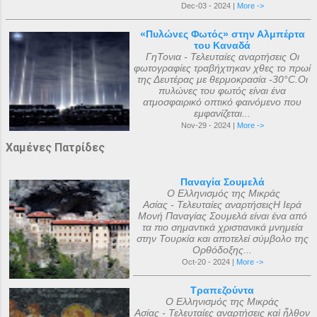
Dec-03 - 2024 |
More ->
«Πυλώνες Φωτός» στην Αλμπέρτα
του Καναδά
ΓηΤονια - Τελευταίες αναρτήσεις Οι
φωτογραφίες τραβήχτηκαν χθες το πρωί
της Δευτέρας με θερμοκρασία -30°C.Οι
πυλώνες του φωτός είναι ένα
ατμοσφαιρικό οπτικό φαινόμενο που
εμφανίζεται...
Nov-29 - 2024 |
More ->
Χαμένες Πατρίδες
Παναγία Σουμελά
Ο Ελληνισμός της Μικράς
Ασίας - Τελευταίες αναρτήσειςΗ Ιερά
Μονή Παναγίας Σουμελά είναι ένα από
τα πιο σημαντικά χριστιανικά μνημεία
στην Τουρκία και αποτελεί σύμβολο της
Ορθόδοξης...
Oct-20 - 2024 |
More ->
Τραπεζούντα
Ο Ελληνισμός της Μικράς
Ασίας - Τελευταίες αναρτήσεις καὶ ἦλθον