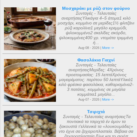
Μοσχαράκι με ρύζι στον φούρνο
Συνταγές - Τελευταίες
αναρτήσειςΥλικάγια 4–5 άτομα1 κιλό
μοσχάρι, κομμένο σε μερίδες1½ φλιτζάνι
ρύζι καρολίνα1 μεγάλο κρεμμύδι,
ψιλοκομμένο2 σκελίδες σκόρδο,
ψιλοκομμένες400 γρ. ντομάτα τριμμένη
ή...
Aug-08 - 2026 |
More ->
Φασολάκια Γιαχνί
Συνταγές - Τελευταίες
αναρτήσειςΜερίδες: 4Χρόνος
προετοιμασίας: 15 λεπτάΧρόνος
μαγειρέματος: περίπου 50 λεπτάΥλικά1
κιλό φρέσκα φασολάκια, καθαρισμένα2-
3 πατάτες, κομμένες σε μεγάλα
κομμάτια1 μεγάλο...
Aug-07 - 2026 |
More ->
Τσιριχτά
Συνταγές - Τελευταίες αναρτήσειςΤα
ποντιακά τα τσιριχτά έν άμον τα
ξακουστά τ'ελλενικά τα «λουκουμάδες»
ντο έχνε σα ζαχαροπλαστεία. Βέβαια σα
ζαχαροπλαστεία ξ̌ύνε και το σιρόπ