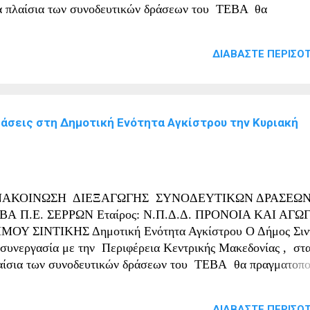
α πλαίσια των συνοδευτικών δράσεων του ΤΕΒΑ θα
αγματοποιήσει επιτόπια ενημέρωση τη Δευτέρα 13/03/2023 
:30 π.μ., στο Κτίριο Κοινότητας Αχλαδοχωρίου Η κινητή μ
ΔΙΑΒΆΣΤΕ ΠΕΡΙΣΌΤ
AN) είναι ειδικά εξοπλισμένη και στελεχωμένη με ειδικούς
ιστήμονες (Διατροφολόγο, Κοινωνική Λειτουργό και Ψυχολό
οιχτή προς όποιον θέλει να ενημερωθεί ατομικά. Βασικός άξο
ς επιτόπιας ενημέρωσης θα είναι η ενημέρωση για θέματα υγε
ράσεις στη Δημοτική Ενότητα Αγκίστρου την Κυριακή
μικής υγιεινής και υγιεινής διατροφής, για θέματα
ινωνικοποίησης παιδιών και υλοποίηση δημιουργικών
αστηριοτήτων απασχόλησης, ψυχοκοινωνικής υποστήριξης,
δυνάμωσης και κοινωνικής ένταξης των ωφελούμενων του Τ
κινητή μονάδα στοχεύει στην ενημέρωση των ωφελουμένων,
ΑΚΟΙΝΩΣΗ ΔΙΕΞΑΓΩΓΗΣ ΣΥΝΟΔΕΥΤΙΚΩΝ ΔΡΑΣΕΩΝ
έχον...
ΒΑ Π.Ε. ΣΕΡΡΩΝ Εταίρος: Ν.Π.Δ.Δ. ΠΡΟΝΟΙΑ ΚΑΙ ΑΓΩ
ΜΟΥ ΣΙΝΤΙΚΗΣ Δημοτική Ενότητα Αγκίστρου Ο Δήμος Σιν
 συνεργασία με την Περιφέρεια Κεντρικής Μακεδονίας , στ
αίσια των συνοδευτικών δράσεων του ΤΕΒΑ θα πραγματοπο
οβολή εκπαιδευτικού και οπτικοακουστικού υλικού, την Κυρ
/03/2023, στο Εντευκτήριο Αγκίστρου . Θα πραγματοποιηθεί
ΔΙΑΒΆΣΤΕ ΠΕΡΙΣΌΤ