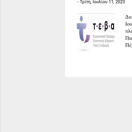
-
Τρίτη, Ιουλίου 11, 2023
Δι
Ιο
πλ
Πα
Πέ
Ση
Πο
πα
σύ
το
αί
αί
ΡΥ
5Ο
Τε
1,
ΕΞ