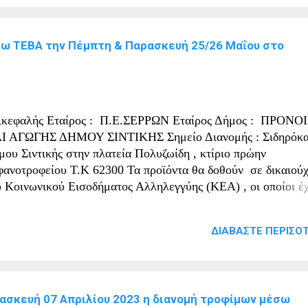
υλίου 2023: Από τις 08:30 έως τις 11:00 Δημαρχείο του πρώη
μου Κερκίνης, στην ΡΟΔΟΠΟΛΗ και από τις 11:30 έως τις 1
ω ΤΕΒΑ την Πέμπτη & Παρασκευή 25/26 Μαΐου στο
ώην Δημαρχείο στο Ν. ΠΕΤΡΙΤΣΙ 2 η Μέρα Τρίτη 04 Ιουλίο
3: Από τις 09:00 έως τις 14:00 στο κτίριο του πρώην
φανοτροφείου στη Πλατεία Πολυζωίδη, στο ΣΙΔΗΡΟΚΑΣΤΡ
μου Σιντικής Τ.Κ 62300 Παρακαλείστε να προσέλθετε για να
ραλάβετε νωπά προϊόντα., σύμφωνα με την εθνική και κοινοτ
ικεφαλής Εταίρος : Π.Ε.ΣΕΡΡΩΝ Εταίρος Δήμος : ΠΡΟΝΟ
μοθεσία στους δικαιούχους του...
Ι ΑΓΩΓΗΣ ΔΗΜΟΥ ΣΙΝΤΙΚΗΣ Σημείο Διανομής : Σιδηρόκ
μου Σιντικής στην πλατεία Πολυζωίδη , κτίριο πρώην
φανοτροφείου Τ.Κ 62300 Τα προϊόντα θα δοθούν σε δικαιού
υ Κοινωνικού Εισοδήματος Αλληλεγγύης (ΚΕΑ) , οι οποίοι έ
ιλέξει στην αίτηση τους να λάβουν και προϊόντα μέσω ΤΕΒΑ.
ρακαλείστε να προσέλθετε την Πέμπτη 25 Μαΐου 2023 και
ΔΙΑΒΆΣΤΕ ΠΕΡΙΣΌΤ
ρασκευή 26 Μαΐου 2023 από τις ώρες 09:00π.μ. – 14:00μ.
ο Σημείο Διανομής: Σιδηρόκαστρο, Δήμου Σιντικής στην πλατ
λυζωίδη , κτίριο πρώην ορφανοτροφείου Τ.Κ 62300 για να
ραλάβετε προϊόντα στα πλαίσια του επισιτιστικού προγράμμ
ρασκευή 07 Απριλίου 2023 η διανομή τροφίμων μέσω
μφωνα με την εθνική και κοινοτική νομοθεσία στους δικαιού