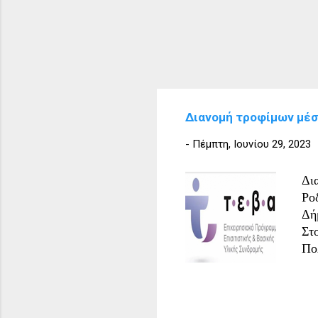
Διανομή τροφίμων μέσ
-
Πέμπτη, Ιουνίου 29, 2023
Δι
Ρο
Δή
Στ
Πο
Ει
αί
Ιο
πρ