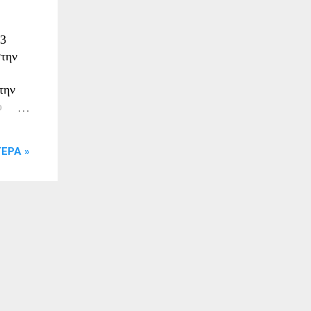
13
στην
την
ο
ΕΡΑ »
τος
χους
ε
,0 kg
ΕΣ
ς:
ΛΑΔΟ