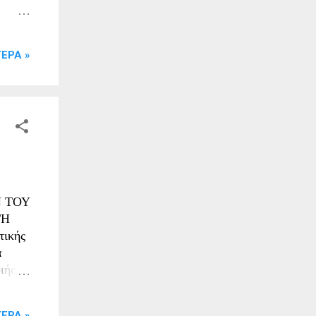
:
ονάδα
ΕΡΑ »
γο)
νας
ίας,
ΕΒΑ.
 ΤΟΥ
ΓΗ
τικής
α
ιήσει
ιακή
ΕΡΑ »