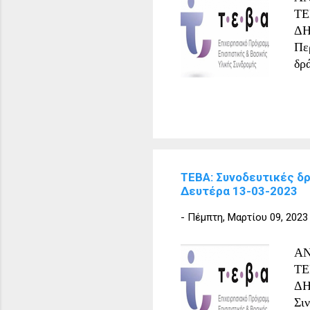
Σι
ΤΕ
προ
ΔΗ
Πε
δρ
Τρ
Σι
υγε
συ
ψυ
ενη
ΤΕΒΑ: Συνοδευτικές δ
δι
Δευτέρα 13-03-2023
δη
υπ
-
Πέμπτη, Μαρτίου 09, 2023
το
Λε
ΑΝ
ΤΕ
ΔΗ
Σι