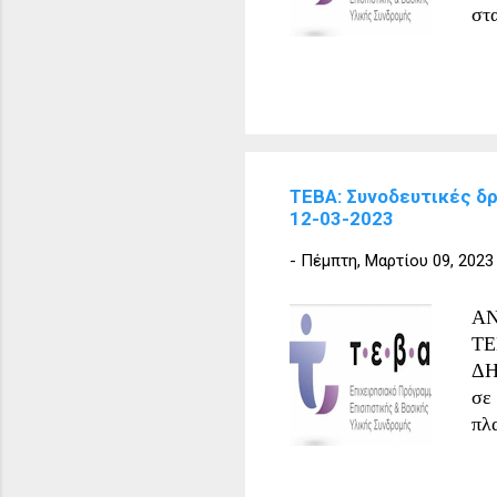
στ
πρ
10
(V
επ
αν
τη
ΤΕΒΑ: Συνοδευτικές δ
ατο
12-03-2023
κο
δρ
-
Πέμπτη, Μαρτίου 09, 2023
εν
Η 
ΑΝ
παρ
ΤΕ
ΔΗ
σε
πλ
πρ
12