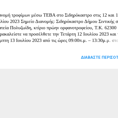
ανομή τροφίμων μέσω ΤΕΒΑ στο Σιδηρόκαστρο στις 12 και 
υλίου 2023 Σημείο Διανομής: Σιδηρόκαστρο Δήμου Σιντικής 
ατεία Πολυζωίδη, κτίριο πρώην ορφανοτροφείου, Τ.Κ. 62300
ρακαλείστε να προσέλθετε την Τετάρτη 12 Ιουλίου 2023 και 
μπτη 13 Ιουλίου 2023 από τις ώρες 09:00π.μ. – 13:30μ.μ. στ
μείο Διανομής: Σιδηρόκαστρο, Δήμου Σιντικής στην πλατεία
λυζωίδη, κτίριο πρώην ορφανοτροφείου Τ.Κ 62300 για να
ΔΙΑΒΆΣΤΕ ΠΕΡΙΣΌΤ
ραλάβετε προϊόντα στα πλαίσια του επισιτιστικού προγράμμα
μφωνα με την εθνική και κοινοτική νομοθεσία στους δικαιού
υ επισιτιστικού προγράμματος ΤΕΒΑ/FEAD 2018-2019. Κάθ
τηση θα παραλάβει τα εξής Είδη Τροφίμων για κάθε μέλος της
τησης: ΑΛΕΥΡΙ ΓΕΝΙΚΗΣ ΧΡΗΣΗΣ 1kg : Τεμάχια 2 Βάρος: 2
ΖΙ ΜΠΟΝΕΤ 5ΟΟg : Τεμάχια 2 Βάρος: 1,0 kg ΦΑΚΕΣ ΨΙΛ
Οg : Τεμάχια 2 Βάρος: 1,0 kg ΦΑΣΟΛΙΑ ΜΕΤΡΙΑ 5ΟΟg :
μάχια 2 Βάρος: 1,0 kg ΜΑΚΑΡΟΝΙΑ 5ΟΟg : Τεμάχια 2 Βάρο
0 kg ΚΡΙΘΑΡΑΚΙ 5ΟΟg : Τεμάχια 2 Βάρος: 1,0 kg ΕΛΑΙΟ
ΤΡΑ ΠΑΡΘΕΝΟ 0,9lt : Τεμάχια 2 Όγκου: 1,8 lt ΤΟΜ...