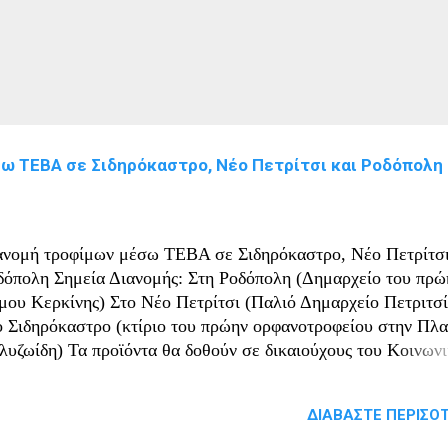
ω ΤΕΒΑ σε Σιδηρόκαστρο, Νέο Πετρίτσι και Ροδόπολη
ανομή τροφίμων μέσω ΤΕΒΑ σε Σιδηρόκαστρο, Νέο Πετρίτσι
δόπολη Σημεία Διανομής: Στη Ροδόπολη (Δημαρχείο του πρώ
μου Κερκίνης) Στο Νέο Πετρίτσι (Παλιό Δημαρχείο Πετριτσί
ο Σιδηρόκαστρο (κτίριο του πρώην ορφανοτροφείου στην Πλα
λυζωίδη) Τα προϊόντα θα δοθούν σε δικαιούχους του Κοινων
σοδήματος Αλληλεγγύης (ΚΕΑ), οι οποίοι έχουν επιλέξει στη
τηση τους να λάβουν και προϊόντα μέσω ΤΕΒΑ. Τη Δευτέρα 0
ΔΙΑΒΆΣΤΕ ΠΕΡΙΣΌΤ
υλίου 2023 και την Τρίτη 04 Ιουλίου 2023 ο Δήμος Σιντικής θ
οβεί σε διανομή προϊόντων ΤΕΒΑ ως εξής: 1 η Μέρα Δευτέρ