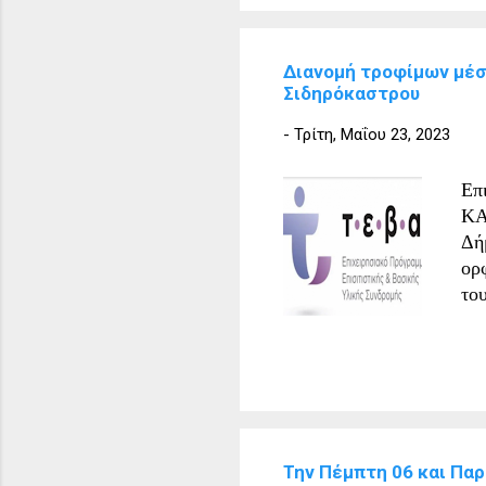
Ιο
Δή
Διανομή τροφίμων μέσ
πρ
Σιδηρόκαστρου
202
ορ
-
Τρίτη, Μαΐου 23, 2023
Δή
πα
Επ
νο
ΚΑ
Δή
ορ
το
επ
Πα
Πα
στ
Πο
πα
Την Πέμπτη 06 και Πα
σύ