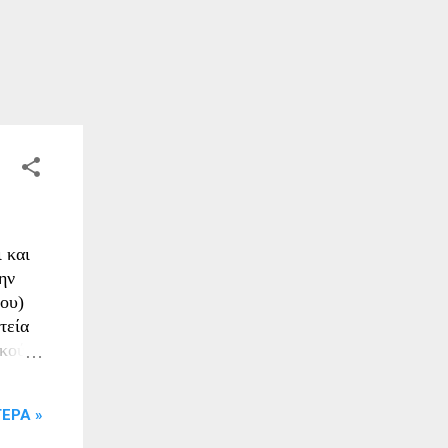
 και
ην
ου)
τεία
ικού
ν
3
ΕΡΑ »
α
α 03