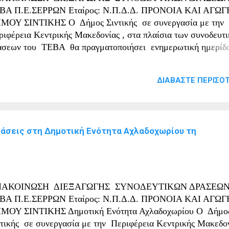
ντικής Παρακαλείστε να προσέλθετε για να παραλάβετε Νωπά
ΒΑ Π.Ε.ΣΕΡΡΩΝ Εταίρος: Ν.Π.Δ.Δ. ΠΡΟΝΟΙΑ ΚΑΙ ΑΓΩΓ
ϊόντα. σύμ...
ΜΟΥ ΣΙΝΤΙΚΗΣ Ο Δήμος Σιντικής σε συνεργασία με την
ριφέρεια Κεντρικής Μακεδονίας , στα πλαίσια των συνοδευτ
άσεων του ΤΕΒΑ θα πραγματοποιήσει ενημερωτική ημερίδ
ίτη 14/03/2023 και ώρα 10:00 -13.00, στο Κτίριο Δημαρχείο
δηροκάστρου, με θέματα συζήτησης πρόληψη και συμβουλές
ΔΙΑΒΆΣΤΕ ΠΕΡΙΣΌΤ
ίας, ατομική υγιεινή και υγιεινή διατροφή για ενήλικες και πα
μβουλευτική και κοινωνικοποίηση παιδιών, ένταξη και
χοκοινωνική στήριξη. Βασικός άξονας της ημερίδας θα είναι 
μέρωση για θέματα υγείας, ατομικής υγιεινής και υγιεινής
ράσεις στη Δημοτική Ενότητα Αχλαδοχωρίου τη
ατροφής, για θέματα κοινωνικοποίησης παιδιών και υλοποίηση
μιουργικών δραστηριοτήτων απασχόλησης, ψυχοκοινωνικής
οστήριξης, ενδυνάμωσης και κοινωνικής ένταξης των ωφελο
υ ΤΕΒΑ. Θα μιλήσουν οι Διατροφολόγος, Παιδαγωγός, Κοινω
ιτουργός και Ψυχολόγος της ΣΤΗΡΙΖΕΙΝ για τα σχετικά...
ΑΚΟΙΝΩΣΗ ΔΙΕΞΑΓΩΓΗΣ ΣΥΝΟΔΕΥΤΙΚΩΝ ΔΡΑΣΕΩΝ
ΒΑ Π.Ε.ΣΕΡΡΩΝ Εταίρος: Ν.Π.Δ.Δ. ΠΡΟΝΟΙΑ ΚΑΙ ΑΓΩΓ
ΜΟΥ ΣΙΝΤΙΚΗΣ Δημοτική Ενότητα Αχλαδοχωρίου Ο Δήμο
ντικής σε συνεργασία με την Περιφέρεια Κεντρικής Μακεδον