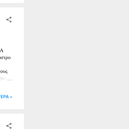
ν
4:00
υ
Ο
ική
ΙΑ
αστρο
χους
χουν
 την
ΕΡΑ »
μ .
εία
ατος
χους