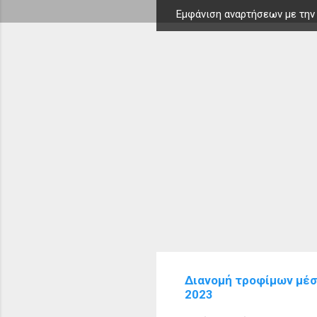
Εμφάνιση αναρτήσεων με την
Α
ν
α
ρ
τ
ή
σ
ε
ι
ς
Διανομή τροφίμων μέσω
2023