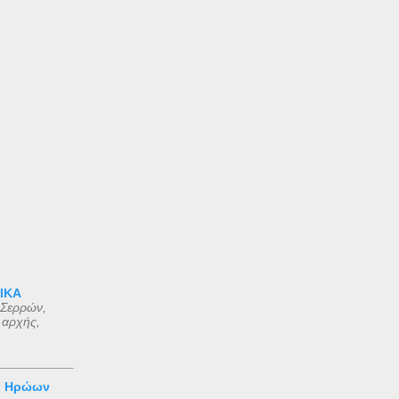
 ΙΚΑ
 Σερρών,
 αρχής,
ν Ηρώων