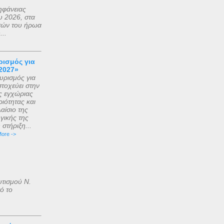
ηφάνειας
 2026, στα
τών του ήρωα
..
ισμός για
2027»
ρισμός για
τοχεύει στην
ς εγχώριας
ιότητας και
αίσιο της
γικής της
στήριξη...
ore ->
υτισμού Ν.
ό το