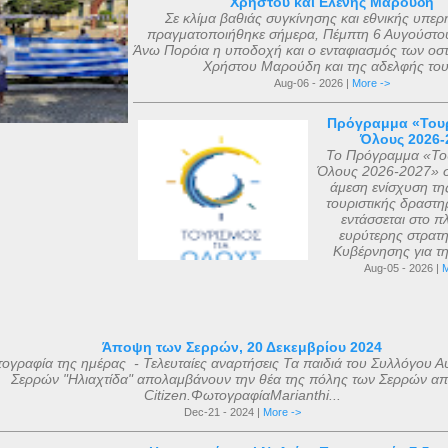
Χρήστου και Ελένης Μαρούδη
Σε κλίμα βαθιάς συγκίνησης και εθνικής υπερ
πραγματοποιήθηκε σήμερα, Πέμπτη 6 Αυγούστου
Άνω Πορόια η υποδοχή και ο ενταφιασμός των οσ
Χρήστου Μαρούδη και της αδελφής του.
Aug-06 - 2026 |
More ->
Πρόγραμμα «Τουρ
Όλους 2026-
Το Πρόγραμμα «Του
Όλους 2026-2027» σ
άμεση ενίσχυση τη
τουριστικής δραστηρ
εντάσσεται στο πλ
ευρύτερης στρατη
Κυβέρνησης για τη 
Aug-05 - 2026 |
M
Άποψη των Σερρών, 20 Δεκεμβρίου 2024
ογραφία της ημέρας - Τελευταίες αναρτήσεις Τα παιδιά του Συλλόγου Α
Σερρών "Ηλιαχτίδα" απολαμβάνουν την θέα της πόλης των Σερρών απ
Citizen.ΦωτογραφίαMarianthi...
Dec-21 - 2024 |
More ->