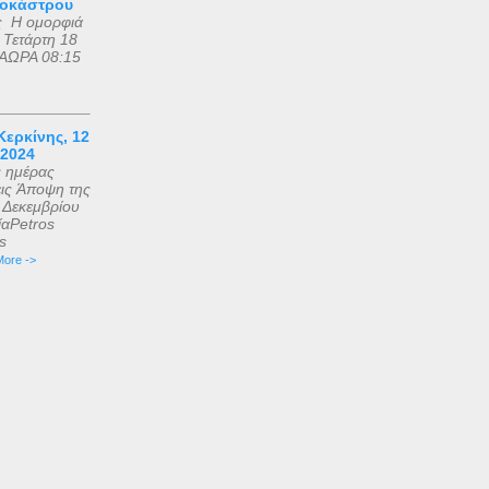
ροκάστρου
ς Η ομορφιά
 Τετάρτη 18
ΑΩΡΑ 08:15
ερκίνης, 12
 2024
ς ημέρας
εις Άποψη της
2 Δεκεμβρίου
αPetros
is
ore ->