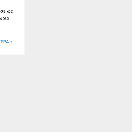
ασε ως
ωριό
ΕΡΑ »