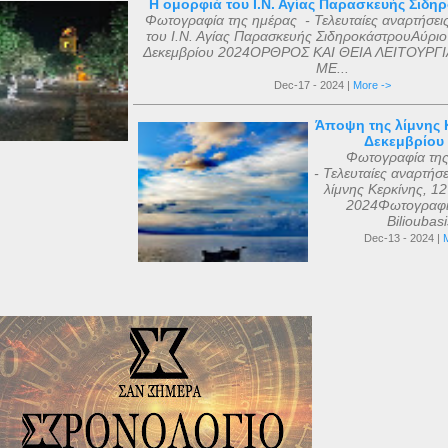
Η ομορφιά του Ι.Ν. Αγίας Παρασκευής Σιδη
Φωτογραφία της ημέρας - Τελευταίες αναρτήσει
του Ι.Ν. Αγίας Παρασκευής ΣιδηροκάστρουΑύριο
Δεκεμβρίου 2024ΟΡΘΡΟΣ ΚΑΙ ΘΕΙΑ ΛΕΙΤΟΥΡΓΙ
ΜΕ...
Dec-17 - 2024 |
More ->
Άποψη της λίμνης Κ
Δεκεμβρίου
Φωτογραφία τη
- Τελευταίες αναρτήσ
λίμνης Κερκίνης, 1
2024Φωτογραφί
Bilioubas
Dec-13 - 2024 |
M