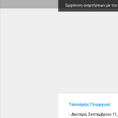
Εμφάνιση αναρτήσεων με την
Α
ν
α
ρ
τ
ή
σ
ε
ι
ς
Τανούρης Γεώργιος
-
Δευτέρα, Σεπτεμβρίου 11,