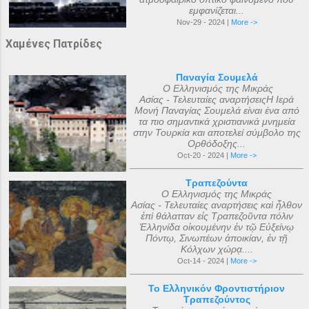
εμφανίζεται...
Nov-29 - 2024 |
More ->
Χαμένες Πατρίδες
Παναγία Σουμελά
Ο Ελληνισμός της Μικράς
Ασίας - Τελευταίες αναρτήσειςΗ Ιερά
Μονή Παναγίας Σουμελά είναι ένα από
τα πιο σημαντικά χριστιανικά μνημεία
στην Τουρκία και αποτελεί σύμβολο της
Ορθόδοξης...
Oct-20 - 2024 |
More ->
Τραπεζούντα
Ο Ελληνισμός της Μικράς
Ασίας - Τελευταίες αναρτήσεις καὶ ἦλθον
ἐπὶ θάλατταν εἰς Τραπεζοῦντα πόλιν
Ἑλληνίδα οἰκουμένην ἐν τῷ Εὐξείνῳ
Πόντῳ, Σινωπέων ἀποικίαν, ἐν τῇ
Κόλχων χώρᾳ....
Oct-14 - 2024 |
More ->
Το Ελληνικόν Φροντιστήριον
Τραπεζούντος