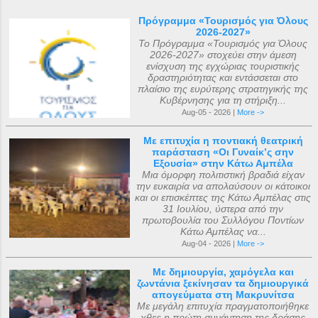
Πρόγραμμα «Τουρισμός για Όλους
2026-2027»
Το Πρόγραμμα «Τουρισμός για Όλους
2026-2027» στοχεύει στην άμεση
ενίσχυση της εγχώριας τουριστικής
δραστηριότητας και εντάσσεται στο
πλαίσιο της ευρύτερης στρατηγικής της
Κυβέρνησης για τη στήριξη...
Aug-05 - 2026 |
More ->
Με επιτυχία η ποντιακή θεατρική
παράσταση «Οι Γυναίκ’ς σην
Εξουσία» στην Κάτω Αμπέλα
Μια όμορφη πολιτιστική βραδιά είχαν
την ευκαιρία να απολαύσουν οι κάτοικοι
και οι επισκέπτες της Κάτω Αμπέλας στις
31 Ιουλίου, ύστερα από την
πρωτοβουλία του Συλλόγου Ποντίων
Κάτω Αμπέλας να...
Aug-04 - 2026 |
More ->
Με δημιουργία, χαμόγελα και
ζωντάνια ξεκίνησαν τα δημιουργικά
απογεύματα στη Μακρυνίτσα
Με μεγάλη επιτυχία πραγματοποιήθηκε
χθες η πρώτη συνάντηση της δράσης