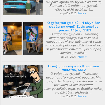
ανθρακονήματα και τεχνολογία από τη
Formula 1!»Ο χαζός του χωριού:
«Ωραία, αλλά αν βάλω 4...
Aug-05 - 2026 |
More ->
Ο χαζός του χωριού - Η τέχνη δεν
φοράει μακιγιάζ. Εμείς φοράμε
προκαταλήψεις, S5E3
Ο χαζός του χωριού - Τελευταίες
αναρτήσειςΥπάρχει ένα κοινωνικό
πείραμα που γίνεται καθημερινά χωρίς
να το καταλαβαίνουμε.Βάλε έναν πίνακα
σε μια αίθουσα. Δίπλα του μια όμορφη
γυναίκα, μοντέλο,...
Jul-08 - 2026 |
More ->
Ο χαζός του χωριού - Κοινωνικό
συσσίτιο, S5E2
Ο χαζός του χωριού - Τελευταίες
αναρτήσειςΤο κοινωνικό συσσίτιο: Μια
πράξη αλληλεγγύης που δεν πρέπει να
μας κάνει να αισθανόμαστε
περήφανοιΚάθε μέρα, σε δεκάδες πόλεις
της Ελλάδας, εθελοντές,...
Jun-26 - 2026 |
More ->