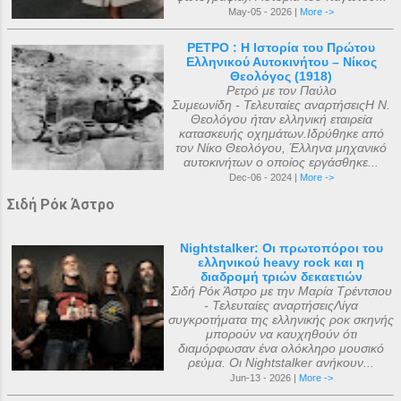
May-05 - 2026 |
More ->
ΡΕΤΡΟ : Η Ιστορία του Πρώτου
Ελληνικού Αυτοκινήτου – Νίκος
Θεολόγος (1918)
Ρετρό με τον Παύλο
Συμεωνίδη - Τελευταίες αναρτήσειςΗ Ν.
Θεολόγου ήταν ελληνική εταιρεία
κατασκευής οχημάτων.Ιδρύθηκε από
τον Νίκο Θεολόγου, Έλληνα μηχανικό
αυτοκινήτων ο οποίος εργάσθηκε...
Dec-06 - 2024 |
More ->
Σιδή Ρόκ Άστρο
Nightstalker: Οι πρωτοπόροι του
ελληνικού heavy rock και η
διαδρομή τριών δεκαετιών
Σιδή Ρόκ Άστρο με την Μαρία Τρέντσιου
- Τελευταίες αναρτήσειςΛίγα
συγκροτήματα της ελληνικής ροκ σκηνής
μπορούν να καυχηθούν ότι
διαμόρφωσαν ένα ολόκληρο μουσικό
ρεύμα. Οι Nightstalker ανήκουν...
Jun-13 - 2026 |
More ->