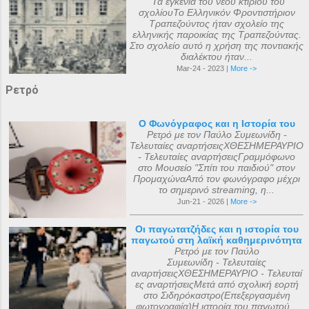
Τα εγκένια του νέου κτιρίου του
σχολίουΤο Ελληνικόν Φροντιστήριον
Τραπεζούντος ήταν σχολείο της
ελληνικής παροικίας της Τραπεζούντας.
Στο σχολείο αυτό η χρήση της ποντιακής
διαλέκτου ήταν...
Mar-24 - 2023 |
More ->
Ρετρό
Ο Φωνόγραφος και η Ιστορία του
Ρετρό με τον Παύλο Συμεωνίδη -
Τελευταίες αναρτήσειςΧΘΕΣΗΜΕΡΑΥΡΙΟ
- Τελευταίες αναρτήσειςΓραμμόφωνο
στο Μουσείο "Σπίτι του παιδιού" στον
ΠρομαχώναΑπό τον φωνόγραφο μέχρι
το σημερινό streaming, η...
Jun-21 - 2026 |
More ->
Οι παγωτατζήδες και η ιστορία του
παγωτού στη λαϊκή καθημερινότητα
Ρετρό με τον Παύλο
Συμεωνίδη - Τελευταίες
αναρτήσειςΧΘΕΣΗΜΕΡΑΥΡΙΟ - Τελευταί
ες αναρτήσειςΜετά από σχολική εορτή
στο Σιδηρόκαστρο(Επεξεργασμένη
φωτογραφία)Η ιστορία του παγωτού...