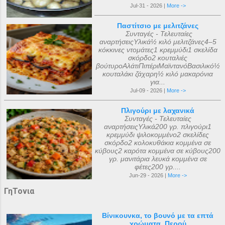
Jul-31 - 2026 |
More ->
Παστίτσιο με μελιτζάνες
Συνταγές - Τελευταίες
αναρτήσειςΥλικά½ κιλό μελιτζάνες4–5
κόκκινες ντομάτες1 κρεμμύδι1 σκελίδα
σκόρδο2 κουταλιές
βούτυροΑλάτιΠιπέριΜαϊντανόΒασιλικό½
κουταλάκι ζάχαρη½ κιλό μακαρόνια
για...
Jul-09 - 2026 |
More ->
Πλιγούρι με λαχανικά
Συνταγές - Τελευταίες
αναρτήσειςΥλικά200 γρ. πλιγούρι1
κρεμμύδι ψιλοκομμένο2 σκελίδες
σκόρδο2 κολοκυθάκια κομμένα σε
κύβους2 καρότα κομμένα σε κύβους200
γρ. μανιτάρια λευκά κομμένα σε
φέτες200 γρ....
Jun-29 - 2026 |
More ->
ΓηΤονια
Βίνικουνκα, το βουνό με τα επτά
χρώματα, Περού