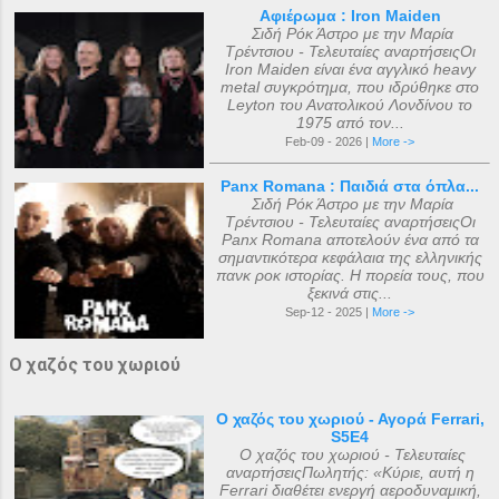
Αφιέρωμα : Iron Maiden
Σιδή Ρόκ Άστρο με την Μαρία
Τρέντσιου - Τελευταίες αναρτήσειςΟι
Iron Maiden είναι ένα αγγλικό heavy
metal συγκρότημα, που ιδρύθηκε στο
Leyton του Ανατολικού Λονδίνου το
1975 από τον...
Feb-09 - 2026 |
More ->
Panx Romana : Παιδιά στα όπλα...
Σιδή Ρόκ Άστρο με την Μαρία
Τρέντσιου - Τελευταίες αναρτήσειςΟι
Panx Romana αποτελούν ένα από τα
σημαντικότερα κεφάλαια της ελληνικής
πανκ ροκ ιστορίας. Η πορεία τους, που
ξεκινά στις...
Sep-12 - 2025 |
More ->
Ο χαζός του χωριού
Ο χαζός του χωριού - Αγορά Ferrari,
S5E4
Ο χαζός του χωριού - Τελευταίες
αναρτήσειςΠωλητής: «Κύριε, αυτή η
Ferrari διαθέτει ενεργή αεροδυναμική,