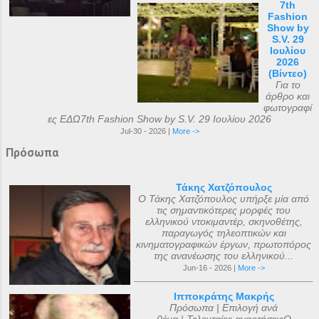
7th
Fashion
Show by
S.V. 29
Ιουλίου
2026
(Βίντεο)
Για το
άρθρο και
φωτογραφί
ες ΕΔΩ7th Fashion Show by S.V. 29 Ιουλίου 2026
Jul-30 - 2026 |
More ->
Πρόσωπα
Τάκης Χατζόπουλος
Ο Τάκης Χατζόπουλος υπήρξε μία από
τις σημαντικότερες μορφές του
ελληνικού ντοκιμαντέρ, σκηνοθέτης,
παραγωγός τηλεοπτικών και
κινηματογραφικών έργων, πρωτοπόρος
της ανανέωσης του ελληνικού...
Jun-16 - 2026 |
More ->
Ιπποκράτης Μακρής
Πρόσωπα | Επιλογή ανά