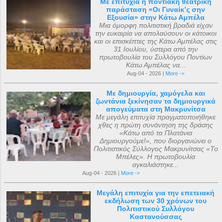
Με επιτυχία η ποντιακή θεατρική
παράσταση «Οι Γυναίκ’ς σην
Εξουσία» στην Κάτω Αμπέλα
Μια όμορφη πολιτιστική βραδιά είχαν
την ευκαιρία να απολαύσουν οι κάτοικοι
και οι επισκέπτες της Κάτω Αμπέλας στις
31 Ιουλίου, ύστερα από την
πρωτοβουλία του Συλλόγου Ποντίων
Κάτω Αμπέλας να...
Aug-04 - 2026 |
More ->
Με δημιουργία, χαμόγελα και
ζωντάνια ξεκίνησαν τα δημιουργικά
απογεύματα στη Μακρυνίτσα
Με μεγάλη επιτυχία πραγματοποιήθηκε
χθες η πρώτη συνάντηση της δράσης
«Κάτω από τα Πλατάνια
Δημιουργούμε!», που διοργανώνει ο
Πολιτιστικός Σύλλογος Μακρυνίτσας «Το
Μπέλες». Η πρωτοβουλία
αγκαλιάστηκε...
Aug-04 - 2026 |
More ->
Μεγάλη επιτυχία για την επετειακή
εκδήλωση των 30 χρόνων του
Πολιτιστικού Συλλόγου
Καστανούσσας