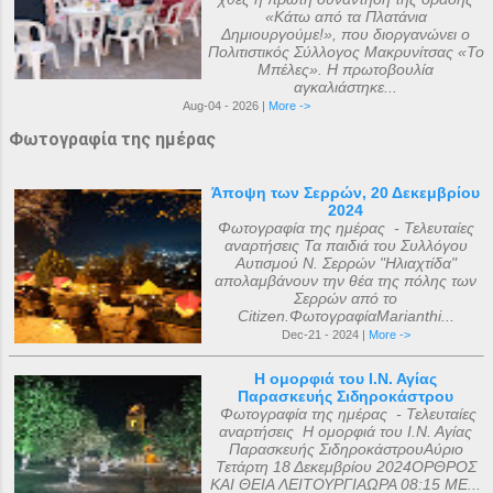
«Κάτω από τα Πλατάνια
Δημιουργούμε!», που διοργανώνει ο
Πολιτιστικός Σύλλογος Μακρυνίτσας «Το
Μπέλες». Η πρωτοβουλία
αγκαλιάστηκε...
Aug-04 - 2026 |
More ->
Φωτογραφία της ημέρας
Άποψη των Σερρών, 20 Δεκεμβρίου
2024
Φωτογραφία της ημέρας - Τελευταίες
αναρτήσεις Τα παιδιά του Συλλόγου
Αυτισμού Ν. Σερρών "Ηλιαχτίδα"
απολαμβάνουν την θέα της πόλης των
Σερρών από το
Citizen.ΦωτογραφίαMarianthi...
Dec-21 - 2024 |
More ->
Η ομορφιά του Ι.Ν. Αγίας
Παρασκευής Σιδηροκάστρου
Φωτογραφία της ημέρας - Τελευταίες
αναρτήσεις Η ομορφιά του Ι.Ν. Αγίας
Παρασκευής ΣιδηροκάστρουΑύριο
Τετάρτη 18 Δεκεμβρίου 2024ΟΡΘΡΟΣ
ΚΑΙ ΘΕΙΑ ΛΕΙΤΟΥΡΓΙΑΩΡΑ 08:15 ΜΕ...