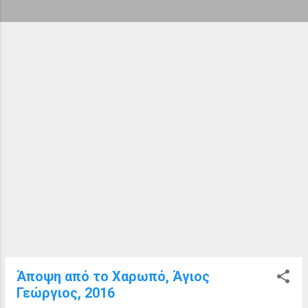
ή
σ
ε
ι
ς
Άποψη από το Χαρωπό, Άγιος
Γεώργιος, 2016