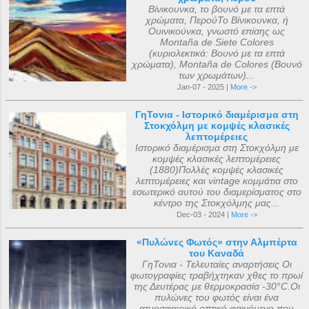
Βίνικουνκα, το βουνό με τα επτά
χρώματα, ΠερούΤο Βίνικουνκα, ή
Ουινικούνκα, γνωστό επίσης ως
Montaña de Siete Colores
(κυριολεκτικά: Βουνό με τα επτά
χρώματα), Montaña de Colores (Βουνό
των χρωμάτων)...
Jan-07 - 2025 |
More ->
ΓηΤονια - Ιστορικό διαμέρισμα στη
Στοκχόλμη με κομψές κλασικές
λεπτομέρειες
Ιστορικό διαμέρισμα στη Στοκχόλμη με
κομψές κλασικές λεπτομέρειες
(1880)Πολλές κομψές κλασικές
λεπτομέρειες και vintage κομμάτια στο
εσωτερικό αυτού του διαμερίσματος στο
κέντρο της Στοκχόλμης μας...
Dec-03 - 2024 |
More ->
«Πυλώνες Φωτός» στην Αλμπέρτα
του Καναδά
ΓηΤονια - Τελευταίες αναρτήσεις Οι
φωτογραφίες τραβήχτηκαν χθες το πρωί
της Δευτέρας με θερμοκρασία -30°C.Οι
πυλώνες του φωτός είναι ένα
ατμοσφαιρικό οπτικό φαινόμενο που