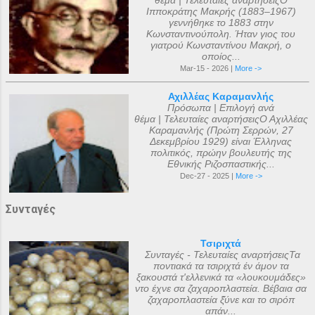
θέμα | Τελευταίες αναρτήσειςΟ
Ιπποκράτης Μακρής (1883–1967)
γεννήθηκε το 1883 στην
Κωνσταντινούπολη. Ήταν γιος του
γιατρού Κωνσταντίνου Μακρή, ο
οποίος...
Mar-15 - 2026 |
More ->
Αχιλλέας Καραμανλής
Πρόσωπα | Επιλογή ανά
θέμα | Τελευταίες αναρτήσειςΟ Αχιλλέας
Καραμανλής (Πρώτη Σερρών, 27
Δεκεμβρίου 1929) είναι Έλληνας
πολιτικός, πρώην βουλευτής της
Εθνικής Ριζοσπαστικής...
Dec-27 - 2025 |
More ->
Συνταγές
Τσιριχτά
Συνταγές - Τελευταίες αναρτήσειςΤα
ποντιακά τα τσιριχτά έν άμον τα
ξακουστά τ'ελλενικά τα «λουκουμάδες»
ντο έχνε σα ζαχαροπλαστεία. Βέβαια σα
ζαχαροπλαστεία ξ̌ύνε και το σιρόπ
απάν...