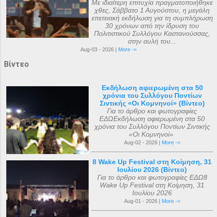
Με ιδιαίτερη επιτυχία πραγματοποιήθηκε
χθες, Σάββατο 1 Αυγούστου, η μεγάλη
επετειακή εκδήλωση για τη συμπλήρωση
30 χρόνων από την ίδρυση του
Πολιτιστικού Συλλόγου Καστανούσσας,
στην αυλή του...
Aug-03 - 2026 |
More ->
Βίντεο
Εκδήλωση αφιερωμένη στα 50
χρόνια του Συλλόγου Ποντίων
Σιντικής «Οι Κομνηνοί» (Βίντεο)
Για το άρθρο και φωτογραφίες
ΕΔΩΕκδήλωση αφιερωμένη στα 50
χρόνια του Συλλόγου Ποντίων Σιντικής
«Οι Κομνηνοί»
Aug-02 - 2026 |
More ->
8 Wake Up Festival στη Κοίμηση, 31
Ιουλίου 2026 (Βίντεο)
Για το άρθρο και φωτογραφίες ΕΔΩ8
Wake Up Festival στη Κοίμηση, 31
Ιουλίου 2026
Aug-01 - 2026 |
More ->