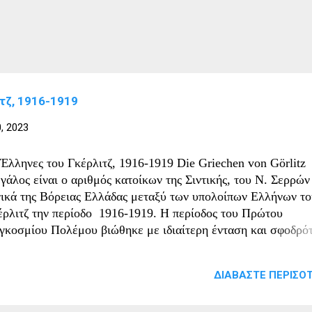
τζ, 1916-1919
, 2023
 Έλληνες του Γκέρλιτζ, 1916-1919 Die Griechen von Görlitz
γάλος είναι ο αριθμός κατοίκων της Σιντικής, του Ν. Σερρών
νικά της Βόρειας Ελλάδας μεταξύ των υπολοίπων Ελλήνων τ
έρλιτζ την περίοδο 1916-1919. H περίοδος του Πρώτου
γκοσμίου Πολέμου βιώθηκε με ιδιαίτερη ένταση και σφοδρό
ην Ελλάδα, αφού η διαμάχη του Βασιλιά Κωνσταντίνου με το
ωθυπουργό Βενιζέλο για την στάση που θα κρατούσε η χώρα
ΔΙΑΒΆΣΤΕ ΠΕΡΙΣΌΤ
έναντι στα στρατόπεδα των αντιμαχομένων οδήγησε στον πρ
νικό Διχασμό και στα θλιβερά επακόλουθά του. Στιγμές