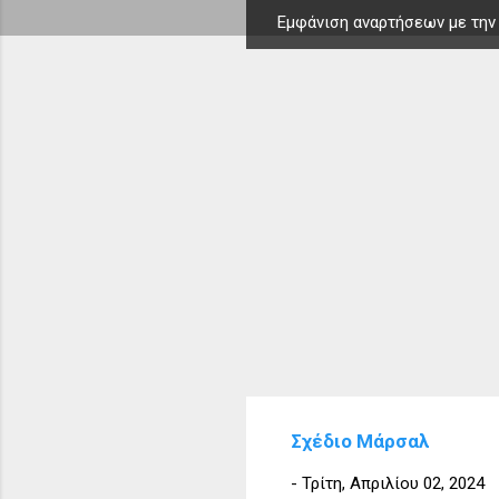
Εμφάνιση αναρτήσεων με την
Α
ν
α
ρ
τ
ή
σ
ε
ι
ς
Σχέδιο Μάρσαλ
-
Τρίτη, Απριλίου 02, 2024