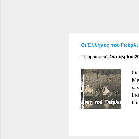
Οι Έλληνες του Γκέρλι
-
Παρασκευή, Οκτωβρίου 20
Οι
Με
γε
Γκ
Πα
στ
πρ
απ
Εθ