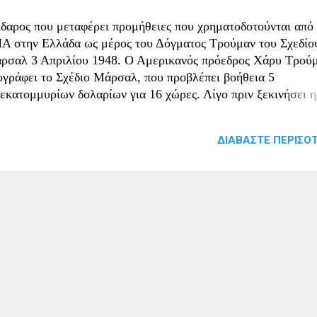
ιδαρος που μεταφέρει προμήθειες που χρηματοδοτούνται από 
Α στην Ελλάδα ως μέρος του Δόγματος Τρούμαν του Σχεδίο
ρσαλ 3 Απριλίου 1948. Ο Αμερικανός πρόεδρος Χάρυ Τρού
ογράφει το Σχέδιο Μάρσαλ, που προβλέπει βοήθεια 5
σεκατομμυρίων δολαρίων για 16 χώρες. Λίγο πριν ξεκινήσει η
ρίοδος του Ψυχρού Πολέμου και ενώ η Ευρώπη προσπαθούσε
αθεί στα πόδια της μετά τον Β Παγκόσμιο Πόλεμο, οι ΗΠΑ
ΔΙΑΒΆΣΤΕ ΠΕΡΙΣΌΤ
οφάσισαν να χρηματοδοτήσουν την ανάκαμψή της. Ο αμερικα
όεδρος, Χάρι Τρούμαν, και ο υπουργός Εξωτερικών, Τζωρτζ
ρσαλ αποφάσισαν το 1947 να αρχίσουν την χρηματοδότηση.
έδιο Μάρσαλ όπως έμεινε στην ιστορία δόθηκαν πάνω από 13
ην Ευρώπη. Διαγράφηκε το προπολεμικό χρέος της Γαλλίας κ
γα χρόνια αργότερα και το γερμανικό. Η Ελλάδα και η Τουρκί
ό τους πρώτους παραλήπτες της βοήθειας ως χώρες που, σύμ
 τις ΗΠΑ, κινδεύνευαν άμεσα από την εξάπλωση του
μμουνισμου. Στην Ελλάδα την διαχείριση της οικονομικής
ίσχυσης ανέλαβε η Αμερικανική Οικονομικη...