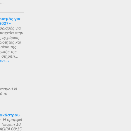
..
ισμός για
2027»
ρισμός για
τοχεύει στην
ς εγχώριας
ιότητας και
αίσιο της
γικής της
στήριξη...
ore ->
υτισμού Ν.
ό το
ροκάστρου
ς Η ομορφιά
 Τετάρτη 18
ΑΩΡΑ 08:15