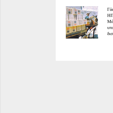
Γά
ΗΠ
Μά
υπ
δι
πε
στ
απ
Πρ
Μά
σχ
στ
λί
απ
με
κο
εν