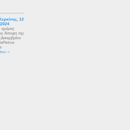
ερκίνης, 12
 2024
ς ημέρας
εις Άποψη της
2 Δεκεμβρίου
αPetros
is
ore ->