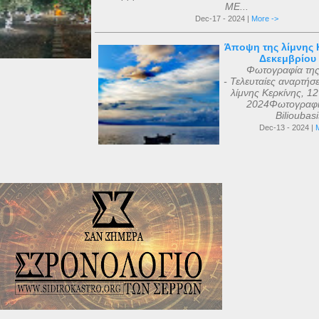
ΜΕ...
Dec-17 - 2024 |
More ->
Άποψη της λίμνης Κ
Δεκεμβρίου
Φωτογραφία τη
- Τελευταίες αναρτήσ
λίμνης Κερκίνης, 1
2024Φωτογραφί
Bilioubas
Dec-13 - 2024 |
M