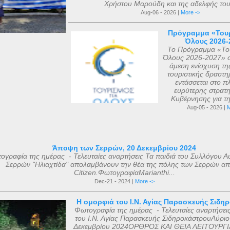
Χρήστου Μαρούδη και της αδελφής του.
Aug-06 - 2026 |
More ->
Πρόγραμμα «Τουρ
Όλους 2026-
Το Πρόγραμμα «Του
Όλους 2026-2027» σ
άμεση ενίσχυση τη
τουριστικής δραστηρ
εντάσσεται στο πλ
ευρύτερης στρατη
Κυβέρνησης για τη 
Aug-05 - 2026 |
M
Άποψη των Σερρών, 20 Δεκεμβρίου 2024
ογραφία της ημέρας - Τελευταίες αναρτήσεις Τα παιδιά του Συλλόγου Α
Σερρών "Ηλιαχτίδα" απολαμβάνουν την θέα της πόλης των Σερρών απ
Citizen.ΦωτογραφίαMarianthi...
Dec-21 - 2024 |
More ->
Η ομορφιά του Ι.Ν. Αγίας Παρασκευής Σιδη
Φωτογραφία της ημέρας - Τελευταίες αναρτήσει
του Ι.Ν. Αγίας Παρασκευής ΣιδηροκάστρουΑύριο
Δεκεμβρίου 2024ΟΡΘΡΟΣ ΚΑΙ ΘΕΙΑ ΛΕΙΤΟΥΡΓΙ