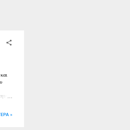
 και
ου
τητα
ν
ΕΡΑ »
ώτο