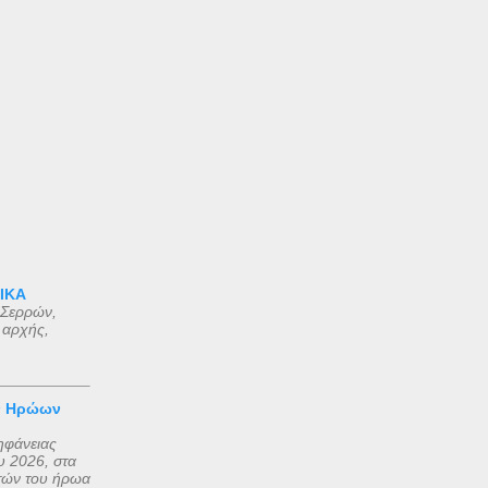
 ΙΚΑ
 Σερρών,
 αρχής,
ν Ηρώων
ηφάνειας
 2026, στα
τών του ήρωα