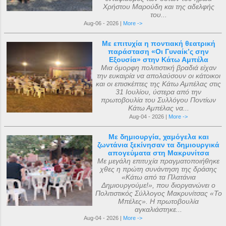
Χρήστου Μαρούδη και της αδελφής
του...
Aug-06 - 2026 |
More ->
Με επιτυχία η ποντιακή θεατρική
παράσταση «Οι Γυναίκ’ς σην
Εξουσία» στην Κάτω Αμπέλα
Μια όμορφη πολιτιστική βραδιά είχαν
την ευκαιρία να απολαύσουν οι κάτοικοι
και οι επισκέπτες της Κάτω Αμπέλας στις
31 Ιουλίου, ύστερα από την
πρωτοβουλία του Συλλόγου Ποντίων
Κάτω Αμπέλας να...
Aug-04 - 2026 |
More ->
Με δημιουργία, χαμόγελα και
ζωντάνια ξεκίνησαν τα δημιουργικά
απογεύματα στη Μακρυνίτσα
Με μεγάλη επιτυχία πραγματοποιήθηκε
χθες η πρώτη συνάντηση της δράσης
«Κάτω από τα Πλατάνια
Δημιουργούμε!», που διοργανώνει ο
Πολιτιστικός Σύλλογος Μακρυνίτσας «Το
Μπέλες». Η πρωτοβουλία
αγκαλιάστηκε...
Aug-04 - 2026 |
More ->