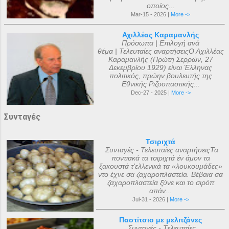
οποίος...
Mar-15 - 2026 |
More ->
Αχιλλέας Καραμανλής
Πρόσωπα | Επιλογή ανά
θέμα | Τελευταίες αναρτήσειςΟ Αχιλλέας
Καραμανλής (Πρώτη Σερρών, 27
Δεκεμβρίου 1929) είναι Έλληνας
πολιτικός, πρώην βουλευτής της
Εθνικής Ριζοσπαστικής...
Dec-27 - 2025 |
More ->
Συνταγές
Τσιριχτά
Συνταγές - Τελευταίες αναρτήσειςΤα
ποντιακά τα τσιριχτά έν άμον τα
ξακουστά τ'ελλενικά τα «λουκουμάδες»
ντο έχνε σα ζαχαροπλαστεία. Βέβαια σα
ζαχαροπλαστεία ξ̌ύνε και το σιρόπ
απάν...
Jul-31 - 2026 |
More ->
Παστίτσιο με μελιτζάνες
Συνταγές - Τελευταίες