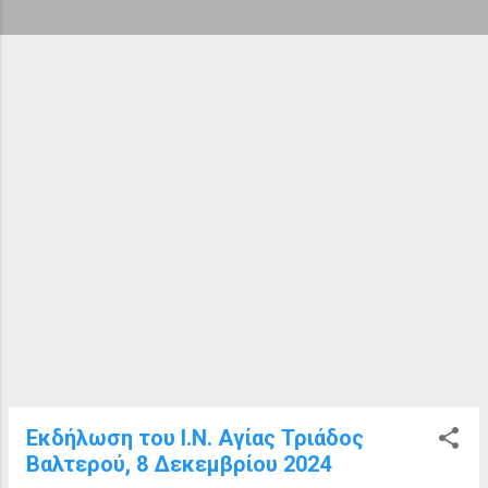
ή
σ
ε
ι
ς
Εκδήλωση του Ι.Ν. Αγίας Τριάδος
Βαλτερού, 8 Δεκεμβρίου 2024