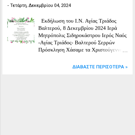
-
Τετάρτη, Δεκεμβρίου 04, 2024
Εκδήλωση του Ι.Ν. Αγίας Τριάδος
Βαλτερού, 8 Δεκεμβρίου 2024 Ιερά
Μητρόπολις Σιδηροκάστρου Ιερός Ναός
-Αγίας Τριάδος- Βαλτερού Σερρών
Πρόσκληση Χάσαμε τα Χριστούγεννα...
Και τώρα τι κάνουμε; Ελάτε να ψάξουμε
μαζί... Την Κυριακή 8 Δεκεμβρίου και
ΔΙΑΒΆΣΤΕ ΠΕΡΙΣΌΤΕΡΑ »
ώρα 17:00 το φιλόπτωχο του Ι.Ν. Αγίας
Τριάδος Βαλτερού σας καλεί στο τσάι
που θα πραγματοποιηθεί στην αίθουσα
του Ιερού Ναού. Την εκδήλωση θα
πλαισιώσει με την παρουσία και την
ομιλία της η αξιότιμη παιδαγωγός και
θεολόγος κυρία Χάρις Δημητρακούδη.
Συμμετέχει η χορωδία του Ι.Ν.