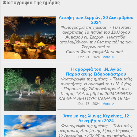
Φωτογραφία της ημέρας
Άποψη των Σερρών, 20 Δεκεμβρίου
2024
Φωτογραφία της ημέρας - Τελευταίες
αναρτήσεις Τα παιδιά του Συλλόγου
Αυτισμού Ν. Σερρών "Ηλιαχτίδα"
απολαμβάνουν την θέα της πόλης των
Σερρών από το
Citizen.ΦωτογραφίαMarianthi...
Dec-21 - 2024 |
More ->
Η ομορφιά του Ι.Ν. Αγίας
Παρασκευής Σιδηροκάστρου
Φωτογραφία της ημέρας - Τελευταίες
αναρτήσεις Η ομορφιά του Ι.Ν. Αγίας
Παρασκευής ΣιδηροκάστρουΑύριο
Τετάρτη 18 Δεκεμβρίου 2024ΟΡΘΡΟΣ
ΚΑΙ ΘΕΙΑ ΛΕΙΤΟΥΡΓΙΑΩΡΑ 08:15 ΜΕ...
Dec-17 - 2024 |
More ->
Άποψη της λίμνης Κερκίνης, 12
Δεκεμβρίου 2024
Φωτογραφία της ημέρας - Τελευταίες
αναρτήσεις Άποψη της λίμνης Κερκίνης,
12 Δεκεμβρίου 2024ΦωτογραφίαPetros