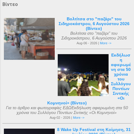
Βίντεο
Βολτίτσα στο "παζάρι" του
Σιδηροκάστρου, 6 Αυγούστου 2026
(Βίντεο)
Βολτίτσα στο "παζάρι" του
Σιδηροκάστρου, 6 Αυγούστου 2026
Aug-06 - 2026 |
More ->
Εκδήλωσ
η
αφιερωμέ
νη στα 50
χρόνια
του
Συλλόγου
Ποντίων
Σιντικής
«Οι
Κομνηνοί» (Βίντεο)
Για το άρθρο και φωτογραφίες ΕΔΩΕκδήλωση αφιερωμένη στα 50
χρόνια του Συλλόγου Ποντίων Σιντικής «Οι Κομνηνοί»
Aug-02 - 2026 |
More ->
8 Wake Up Festival στη Κοίμηση, 31