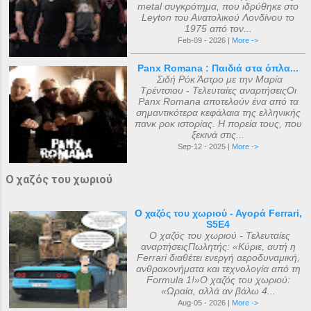
metal συγκρότημα, που ιδρύθηκε στο
Leyton του Ανατολικού Λονδίνου το
1975 από τον...
Feb-09 - 2026 |
More ->
Panx Romana : Παιδιά στα όπλα...
Σιδή Ρόκ Άστρο με την Μαρία
Τρέντσιου - Τελευταίες αναρτήσειςΟι
Panx Romana αποτελούν ένα από τα
σημαντικότερα κεφάλαια της ελληνικής
πανκ ροκ ιστορίας. Η πορεία τους, που
ξεκινά στις...
Sep-12 - 2025 |
More ->
Ο χαζός του χωριού
Ο χαζός του χωριού - Αγορά Ferrari,
S5E4
Ο χαζός του χωριού - Τελευταίες
αναρτήσειςΠωλητής: «Κύριε, αυτή η
Ferrari διαθέτει ενεργή αεροδυναμική,
ανθρακονήματα και τεχνολογία από τη
Formula 1!»Ο χαζός του χωριού:
«Ωραία, αλλά αν βάλω 4...
Aug-05 - 2026 |
More ->