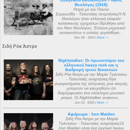
Ελληνικού Αυτοκινήτου – Νίκος
Θεολόγος (1918)
Ρετρό με τον Παύλο
Συμεωνίδη - Τελευταίες αναρτήσειςΗ Ν.
Θεολόγου ήταν ελληνική εταιρεία
κατασκευής οχημάτων.Ιδρύθηκε από
τον Νίκο Θεολόγου, Έλληνα μηχανικό
αυτοκινήτων ο οποίος εργάσθηκε...
Dec-06 - 2024 |
More ->
Σιδή Ρόκ Άστρο
Nightstalker: Οι πρωτοπόροι του
ελληνικού heavy rock και η
διαδρομή τριών δεκαετιών
Σιδή Ρόκ Άστρο με την Μαρία Τρέντσιου
- Τελευταίες αναρτήσειςΛίγα
συγκροτήματα της ελληνικής ροκ σκηνής
μπορούν να καυχηθούν ότι
διαμόρφωσαν ένα ολόκληρο μουσικό
ρεύμα. Οι Nightstalker ανήκουν...
Jun-13 - 2026 |
More ->
Αφιέρωμα : Iron Maiden
Σιδή Ρόκ Άστρο με την Μαρία
Τρέντσιου - Τελευταίες αναρτήσειςΟι
Iron Maiden είναι ένα αγγλικό heavy