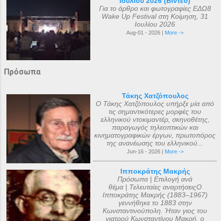
Ιουλίου 2026 (Βίντεο)
Για το άρθρο και φωτογραφίες ΕΔΩ8
Wake Up Festival στη Κοίμηση, 31
Ιουλίου 2026
Aug-01 - 2026 |
More ->
Πρόσωπα
Τάκης Χατζόπουλος
Ο Τάκης Χατζόπουλος υπήρξε μία από
τις σημαντικότερες μορφές του
ελληνικού ντοκιμαντέρ, σκηνοθέτης,
παραγωγός τηλεοπτικών και
κινηματογραφικών έργων, πρωτοπόρος
της ανανέωσης του ελληνικού...
Jun-16 - 2026 |
More ->
Ιπποκράτης Μακρής
Πρόσωπα | Επιλογή ανά
θέμα | Τελευταίες αναρτήσειςΟ
Ιπποκράτης Μακρής (1883–1967)
γεννήθηκε το 1883 στην
Κωνσταντινούπολη. Ήταν γιος του
γιατρού Κωνσταντίνου Μακρή, ο