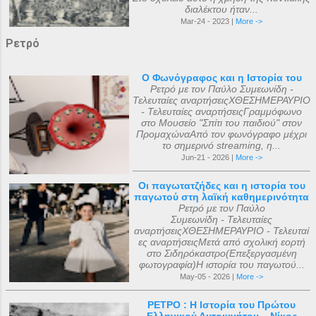
διαλέκτου ήταν...
Mar-24 - 2023 |
More ->
Ρετρό
Ο Φωνόγραφος και η Ιστορία του
Ρετρό με τον Παύλο Συμεωνίδη -
Τελευταίες αναρτήσειςΧΘΕΣΗΜΕΡΑΥΡΙΟ
- Τελευταίες αναρτήσειςΓραμμόφωνο
στο Μουσείο "Σπίτι του παιδιού" στον
ΠρομαχώναΑπό τον φωνόγραφο μέχρι
το σημερινό streaming, η...
Jun-21 - 2026 |
More ->
Οι παγωτατζήδες και η ιστορία του
παγωτού στη λαϊκή καθημερινότητα
Ρετρό με τον Παύλο
Συμεωνίδη - Τελευταίες
αναρτήσειςΧΘΕΣΗΜΕΡΑΥΡΙΟ - Τελευταί
ες αναρτήσειςΜετά από σχολική εορτή
στο Σιδηρόκαστρο(Επεξεργασμένη
φωτογραφία)Η ιστορία του παγωτού...
May-05 - 2026 |
More ->
ΡΕΤΡΟ : Η Ιστορία του Πρώτου