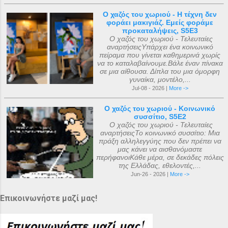
Ο χαζός του χωριού - Η τέχνη δεν
φοράει μακιγιάζ. Εμείς φοράμε
προκαταλήψεις, S5E3
Ο χαζός του χωριού - Τελευταίες
αναρτήσειςΥπάρχει ένα κοινωνικό
πείραμα που γίνεται καθημερινά χωρίς
να το καταλαβαίνουμε.Βάλε έναν πίνακα
σε μια αίθουσα. Δίπλα του μια όμορφη
γυναίκα, μοντέλο,...
Jul-08 - 2026 |
More ->
Ο χαζός του χωριού - Κοινωνικό
συσσίτιο, S5E2
Ο χαζός του χωριού - Τελευταίες
αναρτήσειςΤο κοινωνικό συσσίτιο: Μια
πράξη αλληλεγγύης που δεν πρέπει να
μας κάνει να αισθανόμαστε
περήφανοιΚάθε μέρα, σε δεκάδες πόλεις
της Ελλάδας, εθελοντές,...
Jun-26 - 2026 |
More ->
Επικοινωνήστε μαζί μας!