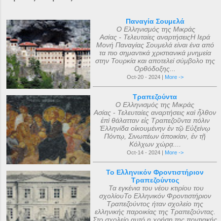
Παναγία Σουμελά
Ο Ελληνισμός της Μικράς
Ασίας - Τελευταίες αναρτήσειςΗ Ιερά
Μονή Παναγίας Σουμελά είναι ένα από
τα πιο σημαντικά χριστιανικά μνημεία
στην Τουρκία και αποτελεί σύμβολο της
Ορθόδοξης...
Oct-20 - 2024 |
More ->
Τραπεζούντα
Ο Ελληνισμός της Μικράς
Ασίας - Τελευταίες αναρτήσεις καὶ ἦλθον
ἐπὶ θάλατταν εἰς Τραπεζοῦντα πόλιν
Ἑλληνίδα οἰκουμένην ἐν τῷ Εὐξείνῳ
Πόντῳ, Σινωπέων ἀποικίαν, ἐν τῇ
Κόλχων χώρᾳ....
Oct-14 - 2024 |
More ->
Το Ελληνικόν Φροντιστήριον
Τραπεζούντος
Τα εγκένια του νέου κτιρίου του
σχολίουΤο Ελληνικόν Φροντιστήριον
Τραπεζούντος ήταν σχολείο της
ελληνικής παροικίας της Τραπεζούντας.
Στο σχολείο αυτό η χρήση της ποντιακής