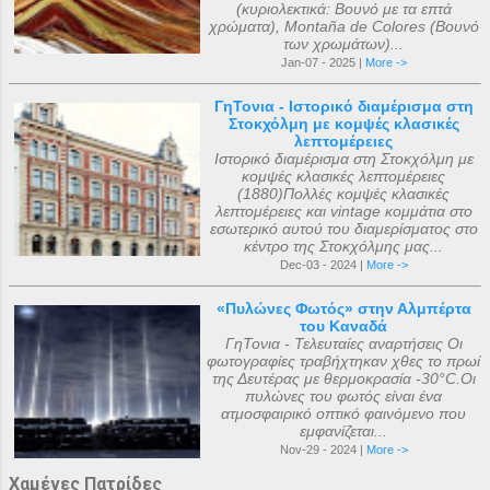
(κυριολεκτικά: Βουνό με τα επτά
χρώματα), Montaña de Colores (Βουνό
των χρωμάτων)...
Jan-07 - 2025 |
More ->
ΓηΤονια - Ιστορικό διαμέρισμα στη
Στοκχόλμη με κομψές κλασικές
λεπτομέρειες
Ιστορικό διαμέρισμα στη Στοκχόλμη με
κομψές κλασικές λεπτομέρειες
(1880)Πολλές κομψές κλασικές
λεπτομέρειες και vintage κομμάτια στο
εσωτερικό αυτού του διαμερίσματος στο
κέντρο της Στοκχόλμης μας...
Dec-03 - 2024 |
More ->
«Πυλώνες Φωτός» στην Αλμπέρτα
του Καναδά
ΓηΤονια - Τελευταίες αναρτήσεις Οι
φωτογραφίες τραβήχτηκαν χθες το πρωί
της Δευτέρας με θερμοκρασία -30°C.Οι
πυλώνες του φωτός είναι ένα
ατμοσφαιρικό οπτικό φαινόμενο που
εμφανίζεται...
Nov-29 - 2024 |
More ->
Χαμένες Πατρίδες