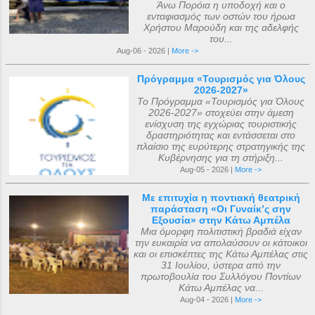
Άνω Πορόια η υποδοχή και ο
ενταφιασμός των οστών του ήρωα
Χρήστου Μαρούδη και της αδελφής
του...
Aug-06 - 2026 |
More ->
Πρόγραμμα «Τουρισμός για Όλους
2026-2027»
Το Πρόγραμμα «Τουρισμός για Όλους
2026-2027» στοχεύει στην άμεση
ενίσχυση της εγχώριας τουριστικής
δραστηριότητας και εντάσσεται στο
πλαίσιο της ευρύτερης στρατηγικής της
Κυβέρνησης για τη στήριξη...
Aug-05 - 2026 |
More ->
Με επιτυχία η ποντιακή θεατρική
παράσταση «Οι Γυναίκ’ς σην
Εξουσία» στην Κάτω Αμπέλα
Μια όμορφη πολιτιστική βραδιά είχαν
την ευκαιρία να απολαύσουν οι κάτοικοι
και οι επισκέπτες της Κάτω Αμπέλας στις
31 Ιουλίου, ύστερα από την
πρωτοβουλία του Συλλόγου Ποντίων
Κάτω Αμπέλας να...
Aug-04 - 2026 |
More ->