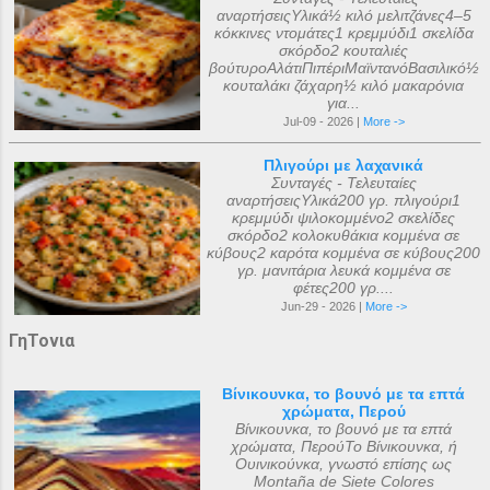
αναρτήσειςΥλικά½ κιλό μελιτζάνες4–5
κόκκινες ντομάτες1 κρεμμύδι1 σκελίδα
σκόρδο2 κουταλιές
βούτυροΑλάτιΠιπέριΜαϊντανόΒασιλικό½
κουταλάκι ζάχαρη½ κιλό μακαρόνια
για...
Jul-09 - 2026 |
More ->
Πλιγούρι με λαχανικά
Συνταγές - Τελευταίες
αναρτήσειςΥλικά200 γρ. πλιγούρι1
κρεμμύδι ψιλοκομμένο2 σκελίδες
σκόρδο2 κολοκυθάκια κομμένα σε
κύβους2 καρότα κομμένα σε κύβους200
γρ. μανιτάρια λευκά κομμένα σε
φέτες200 γρ....
Jun-29 - 2026 |
More ->
ΓηΤονια
Βίνικουνκα, το βουνό με τα επτά
χρώματα, Περού
Βίνικουνκα, το βουνό με τα επτά
χρώματα, ΠερούΤο Βίνικουνκα, ή
Ουινικούνκα, γνωστό επίσης ως
Montaña de Siete Colores