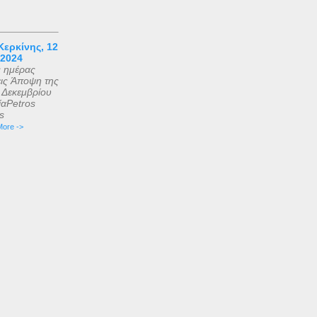
ερκίνης, 12
 2024
ς ημέρας
εις Άποψη της
2 Δεκεμβρίου
αPetros
is
ore ->