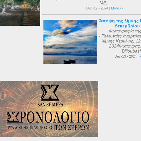
ΜΕ...
Dec-17 - 2024 |
More ->
Άποψη της λίμνης Κ
Δεκεμβρίου
Φωτογραφία τη
- Τελευταίες αναρτήσ
λίμνης Κερκίνης, 1
2024Φωτογραφί
Bilioubas
Dec-13 - 2024 |
M