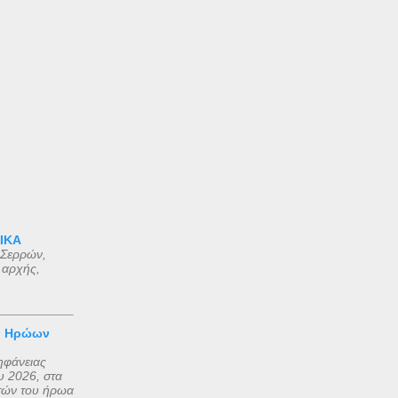
 ΙΚΑ
 Σερρών,
 αρχής,
ν Ηρώων
ηφάνειας
 2026, στα
τών του ήρωα