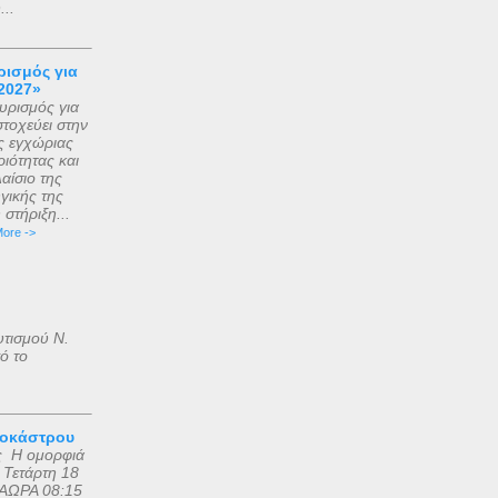
..
ισμός για
2027»
ρισμός για
τοχεύει στην
ς εγχώριας
ιότητας και
αίσιο της
γικής της
στήριξη...
ore ->
υτισμού Ν.
ό το
ροκάστρου
ς Η ομορφιά
 Τετάρτη 18
ΑΩΡΑ 08:15