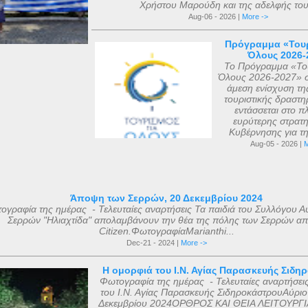
Χρήστου Μαρούδη και της αδελφής του.
Aug-06 - 2026 |
More ->
Πρόγραμμα «Τουρ
Όλους 2026-
Το Πρόγραμμα «Του
Όλους 2026-2027» σ
άμεση ενίσχυση τη
τουριστικής δραστηρ
εντάσσεται στο πλ
ευρύτερης στρατη
Κυβέρνησης για τη 
Aug-05 - 2026 |
M
Άποψη των Σερρών, 20 Δεκεμβρίου 2024
ογραφία της ημέρας - Τελευταίες αναρτήσεις Τα παιδιά του Συλλόγου Α
Σερρών "Ηλιαχτίδα" απολαμβάνουν την θέα της πόλης των Σερρών απ
Citizen.ΦωτογραφίαMarianthi...
Dec-21 - 2024 |
More ->
Η ομορφιά του Ι.Ν. Αγίας Παρασκευής Σιδη
Φωτογραφία της ημέρας - Τελευταίες αναρτήσει
του Ι.Ν. Αγίας Παρασκευής ΣιδηροκάστρουΑύριο
Δεκεμβρίου 2024ΟΡΘΡΟΣ ΚΑΙ ΘΕΙΑ ΛΕΙΤΟΥΡΓΙ