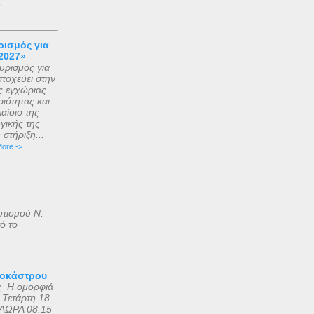
..
ισμός για
2027»
ρισμός για
τοχεύει στην
ς εγχώριας
ιότητας και
αίσιο της
γικής της
στήριξη...
ore ->
υτισμού Ν.
ό το
ροκάστρου
ς Η ομορφιά
 Τετάρτη 18
ΑΩΡΑ 08:15