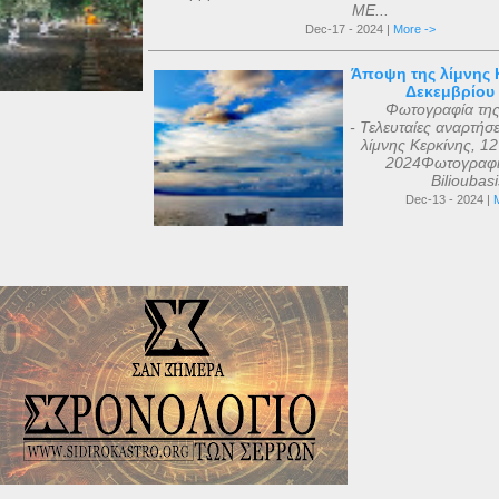
ΜΕ...
Dec-17 - 2024 |
More ->
Άποψη της λίμνης Κ
Δεκεμβρίου
Φωτογραφία τη
- Τελευταίες αναρτήσ
λίμνης Κερκίνης, 1
2024Φωτογραφί
Bilioubas
Dec-13 - 2024 |
M