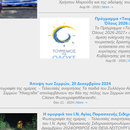
Χρήστου Μαρούδη και της αδελφής του.
Aug-06 - 2026 |
More ->
Πρόγραμμα «Τουρ
Όλους 2026-
Το Πρόγραμμα «Του
Όλους 2026-2027» σ
άμεση ενίσχυση τη
τουριστικής δραστηρ
εντάσσεται στο πλ
ευρύτερης στρατη
Κυβέρνησης για τη 
Aug-05 - 2026 |
M
Άποψη των Σερρών, 20 Δεκεμβρίου 2024
ογραφία της ημέρας - Τελευταίες αναρτήσεις Τα παιδιά του Συλλόγου Α
Σερρών "Ηλιαχτίδα" απολαμβάνουν την θέα της πόλης των Σερρών απ
Citizen.ΦωτογραφίαMarianthi...
Dec-21 - 2024 |
More ->
Η ομορφιά του Ι.Ν. Αγίας Παρασκευής Σιδη
Φωτογραφία της ημέρας - Τελευταίες αναρτήσει
του Ι.Ν. Αγίας Παρασκευής ΣιδηροκάστρουΑύριο
Δεκεμβρίου 2024ΟΡΘΡΟΣ ΚΑΙ ΘΕΙΑ ΛΕΙΤΟΥΡΓΙ