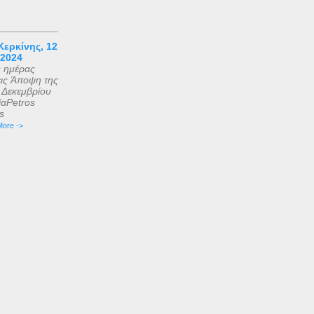
ερκίνης, 12
 2024
ς ημέρας
εις Άποψη της
2 Δεκεμβρίου
αPetros
is
ore ->