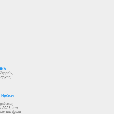
 ΙΚΑ
 Σερρών,
 αρχής,
ν Ηρώων
ηφάνειας
 2026, στα
τών του ήρωα