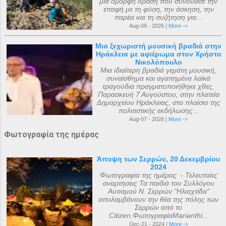
μια όμορφη δράση που συνδύασε την
επαφή με τη φύση, την άσκηση, την
παρέα και τη συζήτηση για...
Aug-08 - 2026 |
More ->
Μια ξεχωριστή μουσική βραδιά στην
Ηράκλεια με αφιέρωμα στον Χρήστο
Νικολόπουλο
Μια ιδιαίτερη βραδιά γεμάτη μουσική,
συναίσθημα και αγαπημένα λαϊκά
τραγούδια πραγματοποιήθηκε χθες,
Παρασκευή 7 Αυγούστου, στην πλατεία
Δημαρχείου Ηράκλειας, στο πλαίσιο της
πολιτιστικής εκδήλωσης...
Aug-07 - 2026 |
More ->
Φωτογραφία της ημέρας
Άποψη των Σερρών, 20 Δεκεμβρίου
2024
Φωτογραφία της ημέρας - Τελευταίες
αναρτήσεις Τα παιδιά του Συλλόγου
Αυτισμού Ν. Σερρών "Ηλιαχτίδα"
απολαμβάνουν την θέα της πόλης των
Σερρών από το
Citizen.ΦωτογραφίαMarianthi...
Dec-21 - 2024 |
More ->