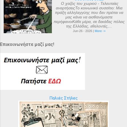
Ο χαζός του χωριού - Τελευταίες
αναρτήσειςΤο κοινωνικό συσσίτιο: Μια
πράξη αλληλεγγύης που δεν πρέπει να
μας κάνει να αισθανόμαστε
περήφανοιΚάθε μέρα, σε δεκάδες πόλεις
της Ελλάδας, εθελοντές,...
Jun-26 - 2026 |
More ->
Επικοινωνήστε μαζί μας!
Παλιές Στήλες