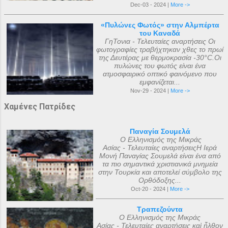
Dec-03 - 2024 |
More ->
«Πυλώνες Φωτός» στην Αλμπέρτα
του Καναδά
ΓηΤονια - Τελευταίες αναρτήσεις Οι
φωτογραφίες τραβήχτηκαν χθες το πρωί
της Δευτέρας με θερμοκρασία -30°C.Οι
πυλώνες του φωτός είναι ένα
ατμοσφαιρικό οπτικό φαινόμενο που
εμφανίζεται...
Nov-29 - 2024 |
More ->
Χαμένες Πατρίδες
Παναγία Σουμελά
Ο Ελληνισμός της Μικράς
Ασίας - Τελευταίες αναρτήσειςΗ Ιερά
Μονή Παναγίας Σουμελά είναι ένα από
τα πιο σημαντικά χριστιανικά μνημεία
στην Τουρκία και αποτελεί σύμβολο της
Ορθόδοξης...
Oct-20 - 2024 |
More ->
Τραπεζούντα
Ο Ελληνισμός της Μικράς
Ασίας - Τελευταίες αναρτήσεις καὶ ἦλθον