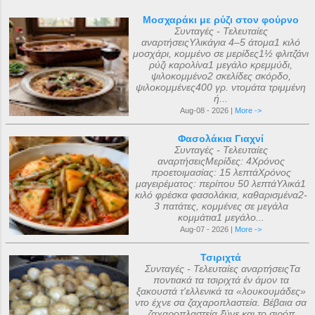
Μοσχαράκι με ρύζι στον φούρνο
Συνταγές - Τελευταίες
αναρτήσειςΥλικάγια 4–5 άτομα1 κιλό
μοσχάρι, κομμένο σε μερίδες1½ φλιτζάνι
ρύζι καρολίνα1 μεγάλο κρεμμύδι,
ψιλοκομμένο2 σκελίδες σκόρδο,
ψιλοκομμένες400 γρ. ντομάτα τριμμένη
ή...
Aug-08 - 2026 |
More ->
Φασολάκια Γιαχνί
Συνταγές - Τελευταίες
αναρτήσειςΜερίδες: 4Χρόνος
προετοιμασίας: 15 λεπτάΧρόνος
μαγειρέματος: περίπου 50 λεπτάΥλικά1
κιλό φρέσκα φασολάκια, καθαρισμένα2-
3 πατάτες, κομμένες σε μεγάλα
κομμάτια1 μεγάλο...
Aug-07 - 2026 |
More ->
Τσιριχτά
Συνταγές - Τελευταίες αναρτήσειςΤα
ποντιακά τα τσιριχτά έν άμον τα
ξακουστά τ'ελλενικά τα «λουκουμάδες»
ντο έχνε σα ζαχαροπλαστεία. Βέβαια σα
ζαχαροπλαστεία ξ̌ύνε και το σιρόπ