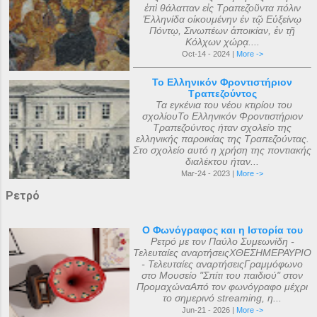
ἐπὶ θάλατταν εἰς Τραπεζοῦντα πόλιν
Ἑλληνίδα οἰκουμένην ἐν τῷ Εὐξείνῳ
Πόντῳ, Σινωπέων ἀποικίαν, ἐν τῇ
Κόλχων χώρᾳ....
Oct-14 - 2024 |
More ->
Το Ελληνικόν Φροντιστήριον
Τραπεζούντος
Τα εγκένια του νέου κτιρίου του
σχολίουΤο Ελληνικόν Φροντιστήριον
Τραπεζούντος ήταν σχολείο της
ελληνικής παροικίας της Τραπεζούντας.
Στο σχολείο αυτό η χρήση της ποντιακής
διαλέκτου ήταν...
Mar-24 - 2023 |
More ->
Ρετρό
Ο Φωνόγραφος και η Ιστορία του
Ρετρό με τον Παύλο Συμεωνίδη -
Τελευταίες αναρτήσειςΧΘΕΣΗΜΕΡΑΥΡΙΟ
- Τελευταίες αναρτήσειςΓραμμόφωνο
στο Μουσείο "Σπίτι του παιδιού" στον
ΠρομαχώναΑπό τον φωνόγραφο μέχρι
το σημερινό streaming, η...
Jun-21 - 2026 |
More ->