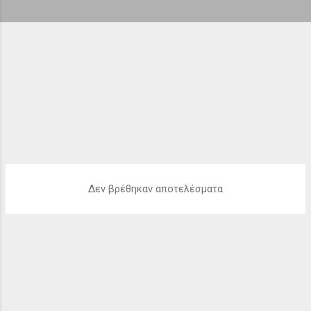
ή
σ
ε
ι
ς
Δεν βρέθηκαν αποτελέσματα