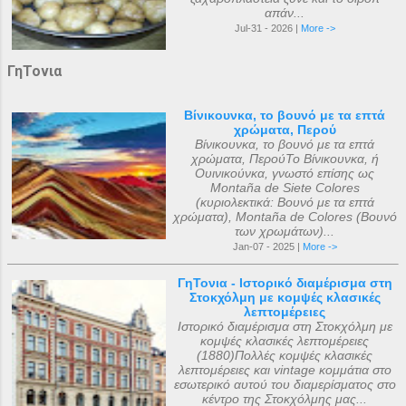
απάν...
Jul-31 - 2026 |
More ->
ΓηΤονια
Βίνικουνκα, το βουνό με τα επτά
χρώματα, Περού
Βίνικουνκα, το βουνό με τα επτά
χρώματα, ΠερούΤο Βίνικουνκα, ή
Ουινικούνκα, γνωστό επίσης ως
Montaña de Siete Colores
(κυριολεκτικά: Βουνό με τα επτά
χρώματα), Montaña de Colores (Βουνό
των χρωμάτων)...
Jan-07 - 2025 |
More ->
ΓηΤονια - Ιστορικό διαμέρισμα στη
Στοκχόλμη με κομψές κλασικές
λεπτομέρειες
Ιστορικό διαμέρισμα στη Στοκχόλμη με
κομψές κλασικές λεπτομέρειες
(1880)Πολλές κομψές κλασικές
λεπτομέρειες και vintage κομμάτια στο
εσωτερικό αυτού του διαμερίσματος στο
κέντρο της Στοκχόλμης μας...