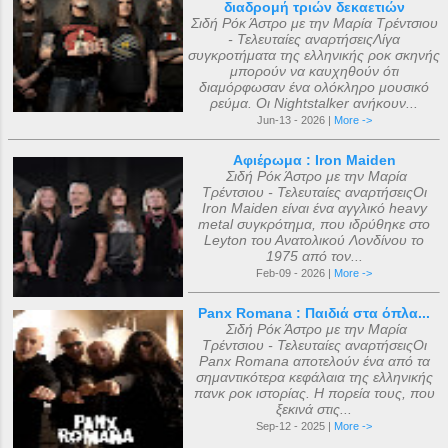
διαδρομή τριών δεκαετιών
Σιδή Ρόκ Άστρο με την Μαρία Τρέντσιου
- Τελευταίες αναρτήσειςΛίγα
συγκροτήματα της ελληνικής ροκ σκηνής
μπορούν να καυχηθούν ότι
διαμόρφωσαν ένα ολόκληρο μουσικό
ρεύμα. Οι Nightstalker ανήκουν...
Jun-13 - 2026 |
More ->
Αφιέρωμα : Iron Maiden
Σιδή Ρόκ Άστρο με την Μαρία
Τρέντσιου - Τελευταίες αναρτήσειςΟι
Iron Maiden είναι ένα αγγλικό heavy
metal συγκρότημα, που ιδρύθηκε στο
Leyton του Ανατολικού Λονδίνου το
1975 από τον...
Feb-09 - 2026 |
More ->
Panx Romana : Παιδιά στα όπλα...
Σιδή Ρόκ Άστρο με την Μαρία
Τρέντσιου - Τελευταίες αναρτήσειςΟι
Panx Romana αποτελούν ένα από τα
σημαντικότερα κεφάλαια της ελληνικής
πανκ ροκ ιστορίας. Η πορεία τους, που
ξεκινά στις...
Sep-12 - 2025 |
More ->