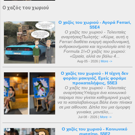
Ο χαζός του χωριού
Ο χαζός του χωριού - Αγορά Ferrari,
S5E4
Ο χαζός του χωριού - Τελευταίες
αναρτήσειςΠωλητής: «Κύριε, αυτή η
Ferrari διαθέτει ενεργή αεροδυναμική,
ανθρακονήματα και τεχνολογία από τη
Formula 1!»Ο χαζός του χωριού:
«Ωραία, αλλά αν βάλω 4...
Aug-05 - 2026 |
More ->
Ο χαζός του χωριού - Η τέχνη δεν
φοράει μακιγιάζ. Εμείς φοράμε
προκαταλήψεις, S5E3
Ο χαζός του χωριού - Τελευταίες
αναρτήσειςΥπάρχει ένα κοινωνικό
πείραμα που γίνεται καθημερινά χωρίς
να το καταλαβαίνουμε.Βάλε έναν πίνακα
σε μια αίθουσα. Δίπλα του μια όμορφη
γυναίκα, μοντέλο,...
Jul-08 - 2026 |
More ->
Ο χαζός του χωριού - Κοινωνικό
συσσίτιο, S5E2