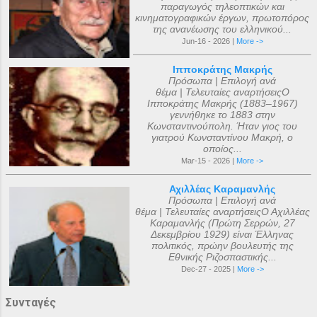
παραγωγός τηλεοπτικών και
κινηματογραφικών έργων, πρωτοπόρος
της ανανέωσης του ελληνικού...
Jun-16 - 2026 |
More ->
Ιπποκράτης Μακρής
Πρόσωπα | Επιλογή ανά
θέμα | Τελευταίες αναρτήσειςΟ
Ιπποκράτης Μακρής (1883–1967)
γεννήθηκε το 1883 στην
Κωνσταντινούπολη. Ήταν γιος του
γιατρού Κωνσταντίνου Μακρή, ο
οποίος...
Mar-15 - 2026 |
More ->
Αχιλλέας Καραμανλής
Πρόσωπα | Επιλογή ανά
θέμα | Τελευταίες αναρτήσειςΟ Αχιλλέας
Καραμανλής (Πρώτη Σερρών, 27
Δεκεμβρίου 1929) είναι Έλληνας
πολιτικός, πρώην βουλευτής της
Εθνικής Ριζοσπαστικής...
Dec-27 - 2025 |
More ->
Συνταγές