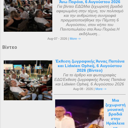
Άνω Πορόια, 6 Αυγούστου 2026
Για βίντεο ΕΔΩΜια ξεχωριστή βραδιά
αφιερωμένη στην τέχνη, τον πολιτισμό
και την ανθρώπινη συντροφιά
πραγματοποιήθηκε την Πέμπτη 6
Αυγούστου, στον κήπο του
Παντοπωλείου στα Άνω Πορόια.Η
εκδήλωση...
Aug-07 - 2026 |
More ->
Βίντεο
Έκθεση ζωγραφικής Άννας Παπάνα
και Lidwien Opheij, 6 Αυγούστου
2026 (Βίντεο)
Για το άρθρο και φωτογραφίες
ΕΔΩΈκθεση ζωγραφικής Άννας Παπάνα
και Lidwien Opheij, 6 Αυγούστου 2026
Aug-08 - 2026 |
More ->
Μια
ξεχωριστή
μουσική
βραδιά
στην
Ηράκλεια
με