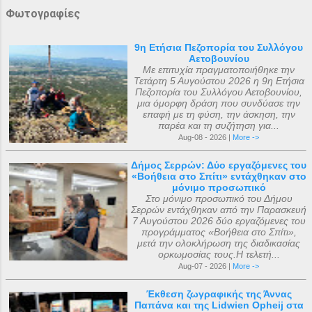
Φωτογραφίες
9η Ετήσια Πεζοπορία του Συλλόγου
Αετοβουνίου
Με επιτυχία πραγματοποιήθηκε την
Τετάρτη 5 Αυγούστου 2026 η 9η Ετήσια
Πεζοπορία του Συλλόγου Αετοβουνίου,
μια όμορφη δράση που συνδύασε την
επαφή με τη φύση, την άσκηση, την
παρέα και τη συζήτηση για...
Aug-08 - 2026 |
More ->
Δήμος Σερρών: Δύο εργαζόμενες του
«Βοήθεια στο Σπίτι» εντάχθηκαν στο
μόνιμο προσωπικό
Στο μόνιμο προσωπικό του Δήμου
Σερρών εντάχθηκαν από την Παρασκευή
7 Αυγούστου 2026 δύο εργαζόμενες του
προγράμματος «Βοήθεια στο Σπίτι»,
μετά την ολοκλήρωση της διαδικασίας
ορκωμοσίας τους.Η τελετή...
Aug-07 - 2026 |
More ->
Έκθεση ζωγραφικής της Άννας
Παπάνα και της Lidwien Opheij στα