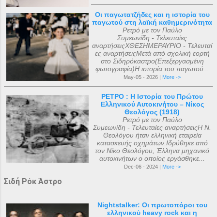
Οι παγωτατζήδες και η ιστορία του
παγωτού στη λαϊκή καθημερινότητα
Ρετρό με τον Παύλο
Συμεωνίδη - Τελευταίες
αναρτήσειςΧΘΕΣΗΜΕΡΑΥΡΙΟ - Τελευταί
ες αναρτήσειςΜετά από σχολική εορτή
στο Σιδηρόκαστρο(Επεξεργασμένη
φωτογραφία)Η ιστορία του παγωτού...
May-05 - 2026 |
More ->
ΡΕΤΡΟ : Η Ιστορία του Πρώτου
Ελληνικού Αυτοκινήτου – Νίκος
Θεολόγος (1918)
Ρετρό με τον Παύλο
Συμεωνίδη - Τελευταίες αναρτήσειςΗ Ν.
Θεολόγου ήταν ελληνική εταιρεία
κατασκευής οχημάτων.Ιδρύθηκε από
τον Νίκο Θεολόγου, Έλληνα μηχανικό
αυτοκινήτων ο οποίος εργάσθηκε...
Dec-06 - 2024 |
More ->
Σιδή Ρόκ Άστρο
Nightstalker: Οι πρωτοπόροι του
ελληνικού heavy rock και η