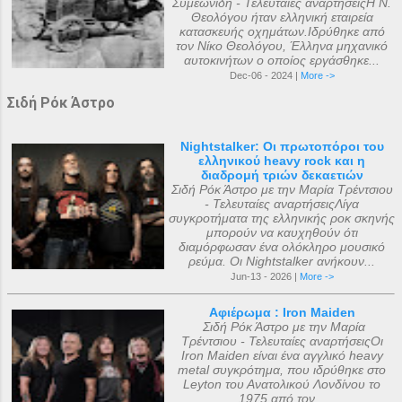
Συμεωνίδη - Τελευταίες αναρτήσειςΗ Ν.
Θεολόγου ήταν ελληνική εταιρεία
κατασκευής οχημάτων.Ιδρύθηκε από
τον Νίκο Θεολόγου, Έλληνα μηχανικό
αυτοκινήτων ο οποίος εργάσθηκε...
Dec-06 - 2024 |
More ->
Σιδή Ρόκ Άστρο
Nightstalker: Οι πρωτοπόροι του
ελληνικού heavy rock και η
διαδρομή τριών δεκαετιών
Σιδή Ρόκ Άστρο με την Μαρία Τρέντσιου
- Τελευταίες αναρτήσειςΛίγα
συγκροτήματα της ελληνικής ροκ σκηνής
μπορούν να καυχηθούν ότι
διαμόρφωσαν ένα ολόκληρο μουσικό
ρεύμα. Οι Nightstalker ανήκουν...
Jun-13 - 2026 |
More ->
Αφιέρωμα : Iron Maiden
Σιδή Ρόκ Άστρο με την Μαρία
Τρέντσιου - Τελευταίες αναρτήσειςΟι
Iron Maiden είναι ένα αγγλικό heavy
metal συγκρότημα, που ιδρύθηκε στο
Leyton του Ανατολικού Λονδίνου το
1975 από τον...