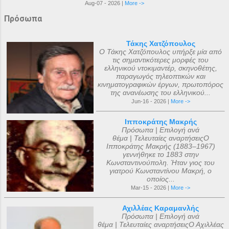
Aug-07 - 2026 |
More ->
Πρόσωπα
Τάκης Χατζόπουλος
Ο Τάκης Χατζόπουλος υπήρξε μία από
τις σημαντικότερες μορφές του
ελληνικού ντοκιμαντέρ, σκηνοθέτης,
παραγωγός τηλεοπτικών και
κινηματογραφικών έργων, πρωτοπόρος
της ανανέωσης του ελληνικού...
Jun-16 - 2026 |
More ->
Ιπποκράτης Μακρής
Πρόσωπα | Επιλογή ανά
θέμα | Τελευταίες αναρτήσειςΟ
Ιπποκράτης Μακρής (1883–1967)
γεννήθηκε το 1883 στην
Κωνσταντινούπολη. Ήταν γιος του
γιατρού Κωνσταντίνου Μακρή, ο
οποίος...
Mar-15 - 2026 |
More ->
Αχιλλέας Καραμανλής
Πρόσωπα | Επιλογή ανά
θέμα | Τελευταίες αναρτήσειςΟ Αχιλλέας