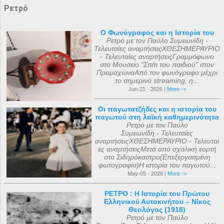
Ρετρό
Ο Φωνόγραφος και η Ιστορία του
Ρετρό με τον Παύλο Συμεωνίδη -
Τελευταίες αναρτήσειςΧΘΕΣΗΜΕΡΑΥΡΙΟ
- Τελευταίες αναρτήσειςΓραμμόφωνο
στο Μουσείο "Σπίτι του παιδιού" στον
ΠρομαχώναΑπό τον φωνόγραφο μέχρι
το σημερινό streaming, η...
Jun-21 - 2026 |
More ->
Οι παγωτατζήδες και η ιστορία του
παγωτού στη λαϊκή καθημερινότητα
Ρετρό με τον Παύλο
Συμεωνίδη - Τελευταίες
αναρτήσειςΧΘΕΣΗΜΕΡΑΥΡΙΟ - Τελευταί
ες αναρτήσειςΜετά από σχολική εορτή
στο Σιδηρόκαστρο(Επεξεργασμένη
φωτογραφία)Η ιστορία του παγωτού...
May-05 - 2026 |
More ->
ΡΕΤΡΟ : Η Ιστορία του Πρώτου
Ελληνικού Αυτοκινήτου – Νίκος
Θεολόγος (1918)
Ρετρό με τον Παύλο