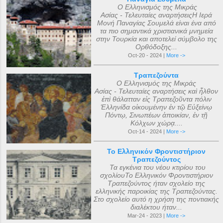
Ο Ελληνισμός της Μικράς
Ασίας - Τελευταίες αναρτήσειςΗ Ιερά
Μονή Παναγίας Σουμελά είναι ένα από
τα πιο σημαντικά χριστιανικά μνημεία
στην Τουρκία και αποτελεί σύμβολο της
Ορθόδοξης...
Oct-20 - 2024 |
More ->
Τραπεζούντα
Ο Ελληνισμός της Μικράς
Ασίας - Τελευταίες αναρτήσεις καὶ ἦλθον
ἐπὶ θάλατταν εἰς Τραπεζοῦντα πόλιν
Ἑλληνίδα οἰκουμένην ἐν τῷ Εὐξείνῳ
Πόντῳ, Σινωπέων ἀποικίαν, ἐν τῇ
Κόλχων χώρᾳ....
Oct-14 - 2024 |
More ->
Το Ελληνικόν Φροντιστήριον
Τραπεζούντος
Τα εγκένια του νέου κτιρίου του
σχολίουΤο Ελληνικόν Φροντιστήριον
Τραπεζούντος ήταν σχολείο της
ελληνικής παροικίας της Τραπεζούντας.
Στο σχολείο αυτό η χρήση της ποντιακής
διαλέκτου ήταν...
Mar-24 - 2023 |
More ->