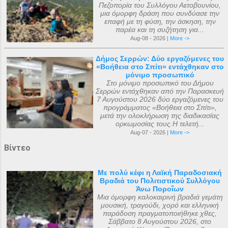
Πεζοπορία του Συλλόγου Αετοβουνίου,
μια όμορφη δράση που συνδύασε την
επαφή με τη φύση, την άσκηση, την
παρέα και τη συζήτηση για...
Aug-08 - 2026 |
More ->
Δήμος Σερρών: Δύο εργαζόμενες του
«Βοήθεια στο Σπίτι» εντάχθηκαν στο
μόνιμο προσωπικό
Στο μόνιμο προσωπικό του Δήμου
Σερρών εντάχθηκαν από την Παρασκευή
7 Αυγούστου 2026 δύο εργαζόμενες του
προγράμματος «Βοήθεια στο Σπίτι»,
μετά την ολοκλήρωση της διαδικασίας
ορκωμοσίας τους.Η τελετή...
Aug-07 - 2026 |
More ->
Βίντεο
Με πολύ κέφι η Λαϊκή Παραδοσιακή
Βραδιά του Πολιτιστικού Συλλόγου
Άνω Ποροΐων
Μια όμορφη καλοκαιρινή βραδιά γεμάτη
μουσική, τραγούδι, χορό και ελληνική
παράδοση πραγματοποιήθηκε χθες,
Σάββατο 8 Αυγούστου 2026, στο