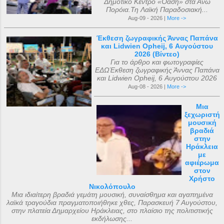
Δημοτικό Κέντρο «Όαση» στα Άνω
Πορόια.Τη Λαϊκή Παραδοσιακή...
Aug-09 - 2026 |
More ->
Έκθεση ζωγραφικής Άννας Παπάνα
και Lidwien Opheij, 6 Αυγούστου
2026 (Βίντεο)
Για το άρθρο και φωτογραφίες
ΕΔΩΈκθεση ζωγραφικής Άννας Παπάνα
και Lidwien Opheij, 6 Αυγούστου 2026
Aug-08 - 2026 |
More ->
Μια
ξεχωριστή
μουσική
βραδιά
στην
Ηράκλεια
με
αφιέρωμα
στον
Χρήστο
Νικολόπουλο
Μια ιδιαίτερη βραδιά γεμάτη μουσική, συναίσθημα και αγαπημένα
λαϊκά τραγούδια πραγματοποιήθηκε χθες, Παρασκευή 7 Αυγούστου,
στην πλατεία Δημαρχείου Ηράκλειας, στο πλαίσιο της πολιτιστικής
εκδήλωσης...