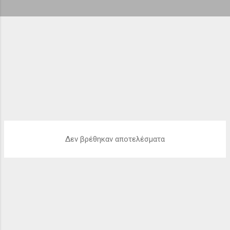
ή
σ
ε
ι
ς
Δεν βρέθηκαν αποτελέσματα