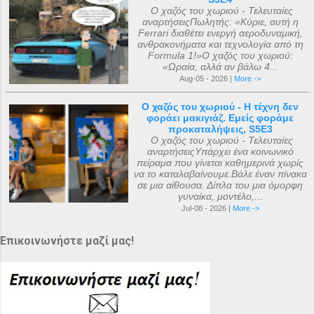
Ο χαζός του χωριού - Τελευταίες
αναρτήσειςΠωλητής: «Κύριε, αυτή η
Ferrari διαθέτει ενεργή αεροδυναμική,
ανθρακονήματα και τεχνολογία από τη
Formula 1!»Ο χαζός του χωριού:
«Ωραία, αλλά αν βάλω 4...
Aug-05 - 2026 |
More ->
Ο χαζός του χωριού - Η τέχνη δεν
φοράει μακιγιάζ. Εμείς φοράμε
προκαταλήψεις, S5E3
Ο χαζός του χωριού - Τελευταίες
αναρτήσειςΥπάρχει ένα κοινωνικό
πείραμα που γίνεται καθημερινά χωρίς
να το καταλαβαίνουμε.Βάλε έναν πίνακα
σε μια αίθουσα. Δίπλα του μια όμορφη
γυναίκα, μοντέλο,...
Jul-08 - 2026 |
More ->
Επικοινωνήστε μαζί μας!