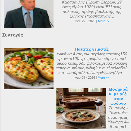
Καραμανλής (Πρώτη Σερρών, 27
Δεκεμβρίου 1929) είναι Έλληνας
πολιτικός, πρώην βουλευτής της
Εθνικής Ριζοσπαστικής...
Dec-27 - 2025 |
More ->
Συνταγές
Πατάτες γεμιστές
Υλικάγια 4 άτομα4 μεγάλες πατάτες150
γρ. φέτα100 γρ. τριμμένο κίτρινο τυρί1
μικρό κρεμμύδι, ψιλοκομμένο1 κόκκινη
πιπεριά, ψιλοκομμένη2 κ.σ. ελαιόλαδο2
κ.σ. γιαούρτιΑλάτιΠιπέριΡίγανηΛίγη...
Aug-09 - 2026 |
More ->
Μοσχαρά
κι με ρύζι
στον
φούρνο
Συνταγές -
Τελευταίες
αναρτήσεις
Υλικάγια 4–
5 άτομα1