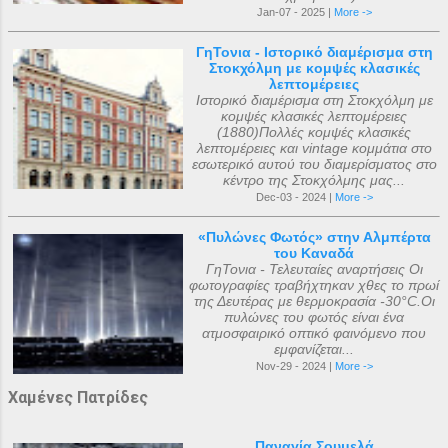
Jan-07 - 2025 |
More ->
ΓηΤονια - Ιστορικό διαμέρισμα στη
Στοκχόλμη με κομψές κλασικές
λεπτομέρειες
Ιστορικό διαμέρισμα στη Στοκχόλμη με
κομψές κλασικές λεπτομέρειες
(1880)Πολλές κομψές κλασικές
λεπτομέρειες και vintage κομμάτια στο
εσωτερικό αυτού του διαμερίσματος στο
κέντρο της Στοκχόλμης μας...
Dec-03 - 2024 |
More ->
«Πυλώνες Φωτός» στην Αλμπέρτα
του Καναδά
ΓηΤονια - Τελευταίες αναρτήσεις Οι
φωτογραφίες τραβήχτηκαν χθες το πρωί
της Δευτέρας με θερμοκρασία -30°C.Οι
πυλώνες του φωτός είναι ένα
ατμοσφαιρικό οπτικό φαινόμενο που
εμφανίζεται...
Nov-29 - 2024 |
More ->
Χαμένες Πατρίδες
Παναγία Σουμελά