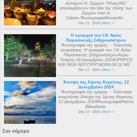
Αυτισμού Ν. Σερρών "Ηλιαχτίδα"
απολαμβάνουν την θέα της πόλης των
Σερρών από το
Citizen.ΦωτογραφίαMarianthi...
Dec-21 - 2024 |
More ->
Η ομορφιά του Ι.Ν. Αγίας
Παρασκευής Σιδηροκάστρου
Φωτογραφία της ημέρας - Τελευταίες
αναρτήσεις Η ομορφιά του Ι.Ν. Αγίας
Παρασκευής ΣιδηροκάστρουΑύριο
Τετάρτη 18 Δεκεμβρίου 2024ΟΡΘΡΟΣ
ΚΑΙ ΘΕΙΑ ΛΕΙΤΟΥΡΓΙΑΩΡΑ 08:15 ΜΕ...
Dec-17 - 2024 |
More ->
Άποψη της λίμνης Κερκίνης, 12
Δεκεμβρίου 2024
Φωτογραφία της ημέρας - Τελευταίες
αναρτήσεις Άποψη της λίμνης Κερκίνης,
12 Δεκεμβρίου 2024ΦωτογραφίαPetros
Bilioubasis
Dec-13 - 2024 |
More ->
Σαν σήμερα