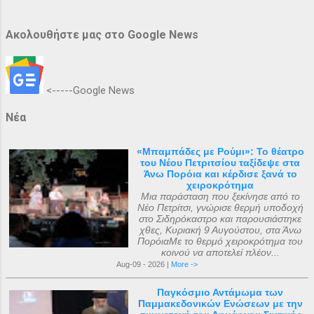
Ακολουθήστε μας στο Google News
<-----Google News
Νέα
«Μπαμπάδες με Ρούμι»: Το θέατρο
του Νέου Πετριτσίου ταξίδεψε στα
Άνω Πορόια και κέρδισε ξανά το
χειροκρότημα
Μια παράσταση που ξεκίνησε από το
Νέο Πετρίτσι, γνώρισε θερμή υποδοχή
στο Σιδηρόκαστρο και παρουσιάστηκε
χθες, Κυριακή 9 Αυγούστου, στα Άνω
ΠορόιαΜε το θερμό χειροκρότημα του
κοινού να αποτελεί πλέον...
Aug-09 - 2026 |
More ->
Παγκόσμιο Αντάμωμα των
Παμμακεδονικών Ενώσεων με την