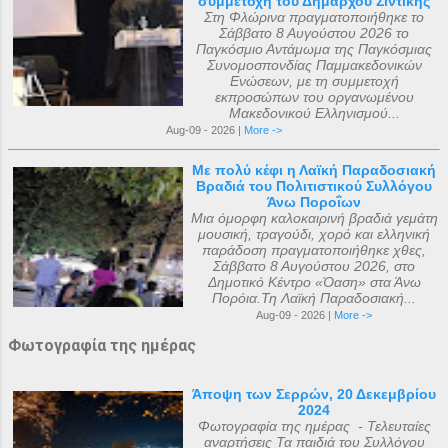
συμμετοχή του Δημάρχου Σιντικής
Στη Φλώρινα πραγματοποιήθηκε το
Σάββατο 8 Αυγούστου 2026 το
Παγκόσμιο Αντάμωμα της Παγκόσμιας
Συνομοσπονδίας Παμμακεδονικών
Ενώσεων, με τη συμμετοχή
εκπροσώπων του οργανωμένου
Μακεδονικού Ελληνισμού...
Aug-09 - 2026 |
More ->
Με πολύ κέφι η Λαϊκή Παραδοσιακή
Βραδιά του Πολιτιστικού Συλλόγου
Άνω Ποροΐων
Μια όμορφη καλοκαιρινή βραδιά γεμάτη
μουσική, τραγούδι, χορό και ελληνική
παράδοση πραγματοποιήθηκε χθες,
Σάββατο 8 Αυγούστου 2026, στο
Δημοτικό Κέντρο «Όαση» στα Άνω
Πορόια.Τη Λαϊκή Παραδοσιακή...
Aug-09 - 2026 |
More ->
Φωτογραφία της ημέρας
Άποψη των Σερρών, 20 Δεκεμβρίου
2024
Φωτογραφία της ημέρας - Τελευταίες
αναρτήσεις Τα παιδιά του Συλλόγου