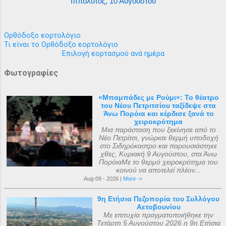
Ιππόλυτος, 10 Αυγούστου
Ορθόδοξο εορτολόγιο
Τι είναι το Ορθόδοξο εορτολόγιο
Επιλογή εορτασμού ανά ημέρα
Φωτογραφίες
«Μπαμπάδες με Ρούμι»: Το θέατρο
του Νέου Πετριτσίου ταξίδεψε στα
Άνω Πορόια και κέρδισε ξανά το
χειροκρότημα
Μια παράσταση που ξεκίνησε από το
Νέο Πετρίτσι, γνώρισε θερμή υποδοχή
στο Σιδηρόκαστρο και παρουσιάστηκε
χθες, Κυριακή 9 Αυγούστου, στα Άνω
ΠορόιαΜε το θερμό χειροκρότημα του
κοινού να αποτελεί πλέον...
Aug-09 - 2026 |
More ->
9η Ετήσια Πεζοπορία του Συλλόγου
Αετοβουνίου
Με επιτυχία πραγματοποιήθηκε την
Τετάρτη 5 Αυγούστου 2026 η 9η Ετήσια