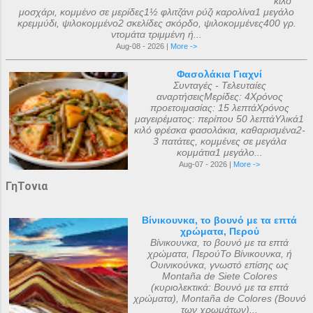
κιλό
μοσχάρι, κομμένο σε μερίδες1½ φλιτζάνι ρύζι καρολίνα1 μεγάλο
κρεμμύδι, ψιλοκομμένο2 σκελίδες σκόρδο, ψιλοκομμένες400 γρ.
ντομάτα τριμμένη ή...
Aug-08 - 2026 |
More ->
Φασολάκια Γιαχνί
Συνταγές - Τελευταίες
αναρτήσειςΜερίδες: 4Χρόνος
προετοιμασίας: 15 λεπτάΧρόνος
μαγειρέματος: περίπου 50 λεπτάΥλικά1
κιλό φρέσκα φασολάκια, καθαρισμένα2-
3 πατάτες, κομμένες σε μεγάλα
κομμάτια1 μεγάλο...
Aug-07 - 2026 |
More ->
ΓηΤονια
Βίνικουνκα, το βουνό με τα επτά
χρώματα, Περού
Βίνικουνκα, το βουνό με τα επτά
χρώματα, ΠερούΤο Βίνικουνκα, ή
Ουινικούνκα, γνωστό επίσης ως
Montaña de Siete Colores
(κυριολεκτικά: Βουνό με τα επτά
χρώματα), Montaña de Colores (Βουνό
των χρωμάτων)...