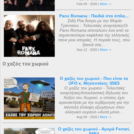
Feb-09 - 2026 |
More ->
Panx Romana : Παιδιά στα όπλα...
Σιδή Ρόκ Άστρο με την Μαρία
Τρέντσιου - Τελευταίες αναρτήσειςΟι
Panx Romana αποτελούν ένα από τα
σημαντικότερα κεφάλαια της ελληνικής
πανκ ροκ ιστορίας. Η πορεία τους, που
ξεκινά στις...
Sep-12 - 2025 |
More ->
Ο χαζός του χωριού
Ο χαζός του χωριού - Που είναι τα
UFO κ. Μητσοτάκη; S5E5
Ο χαζός του χωριού - Τελευταίες
αναρτήσειςΑποκλειστική δήλωση του
Χαζού του Χωριού, ο οποίος έχει
αγανακτήσει με την κυβέρνηση για την
παντελή έλλειψη εξωγήινων στον
ελληνικό ουρανό.«Αυτά μόνο...
Aug-09 - 2026 |
More ->
Ο χαζός του χωριού - Αγορά Ferrari,
S5E4