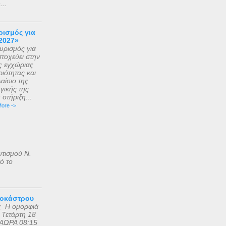
..
ισμός για
2027»
ρισμός για
τοχεύει στην
ς εγχώριας
ιότητας και
αίσιο της
γικής της
στήριξη...
ore ->
υτισμού Ν.
ό το
ροκάστρου
ς Η ομορφιά
 Τετάρτη 18
ΑΩΡΑ 08:15