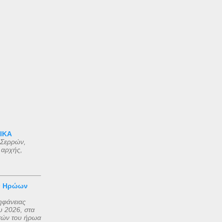
 ΙΚΑ
 Σερρών,
 αρχής,
ν Ηρώων
ηφάνειας
 2026, στα
τών του ήρωα