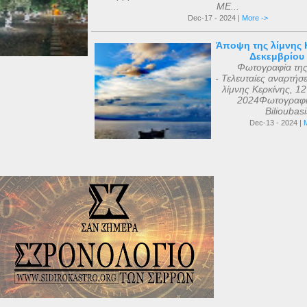
ΜΕ...
Dec-17 - 2024 |
More ->
Άποψη της λίμνης Κ
Δεκεμβρίου
Φωτογραφία τη
- Τελευταίες αναρτήσ
λίμνης Κερκίνης, 1
2024Φωτογραφί
Bilioubas
Dec-13 - 2024 |
M