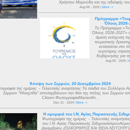
Χρήστου Μαρούδη και της αδελφής του.
Aug-06 - 2026 |
More ->
Πρόγραμμα «Τουρ
Όλους 2026-
Το Πρόγραμμα «Του
Όλους 2026-2027» σ
άμεση ενίσχυση τη
τουριστικής δραστηρ
εντάσσεται στο πλ
ευρύτερης στρατη
Κυβέρνησης για τη 
Aug-05 - 2026 |
M
Άποψη των Σερρών, 20 Δεκεμβρίου 2024
ογραφία της ημέρας - Τελευταίες αναρτήσεις Τα παιδιά του Συλλόγου Α
Σερρών "Ηλιαχτίδα" απολαμβάνουν την θέα της πόλης των Σερρών απ
Citizen.ΦωτογραφίαMarianthi...
Dec-21 - 2024 |
More ->
Η ομορφιά του Ι.Ν. Αγίας Παρασκευής Σιδη
Φωτογραφία της ημέρας - Τελευταίες αναρτήσει
του Ι.Ν. Αγίας Παρασκευής ΣιδηροκάστρουΑύριο
Δεκεμβρίου 2024ΟΡΘΡΟΣ ΚΑΙ ΘΕΙΑ ΛΕΙΤΟΥΡΓΙ