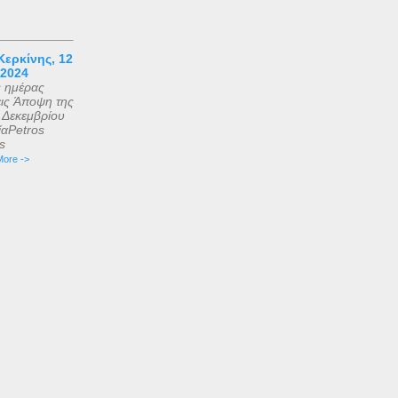
ερκίνης, 12
 2024
ς ημέρας
εις Άποψη της
2 Δεκεμβρίου
αPetros
is
ore ->