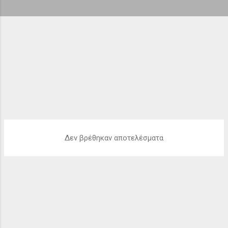
ή
σ
ε
ι
ς
Δεν βρέθηκαν αποτελέσματα