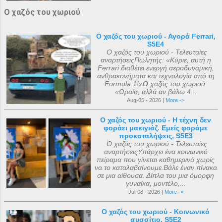
Ο χαζός του χωριού
Ο χαζός του χωριού - Αγορά Ferrari,
S5E4
Ο χαζός του χωριού - Τελευταίες
αναρτήσειςΠωλητής: «Κύριε, αυτή η
Ferrari διαθέτει ενεργή αεροδυναμική,
ανθρακονήματα και τεχνολογία από τη
Formula 1!»Ο χαζός του χωριού:
«Ωραία, αλλά αν βάλω 4...
Aug-05 - 2026 |
More ->
Ο χαζός του χωριού - Η τέχνη δεν
φοράει μακιγιάζ. Εμείς φοράμε
προκαταλήψεις, S5E3
Ο χαζός του χωριού - Τελευταίες
αναρτήσειςΥπάρχει ένα κοινωνικό
πείραμα που γίνεται καθημερινά χωρίς
να το καταλαβαίνουμε.Βάλε έναν πίνακα
σε μια αίθουσα. Δίπλα του μια όμορφη
γυναίκα, μοντέλο,...
Jul-08 - 2026 |
More ->
Ο χαζός του χωριού - Κοινωνικό
συσσίτιο, S5E2