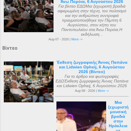
Άνω Πορόια, 6 Αυγούστου 2026
Για βίντεο ΕΔΩΜια ξεχωριστή βραδιά
αφιερωμένη στην τέχνη, τον πολιτισμό
και την ανθρώπινη συντροφιά
πραγματοποιήθηκε την Πέμπτη 6
Αυγούστου, στον κήπο του
Παντοπωλείου στα Άνω Πορόια.Η
εκδήλωση...
Aug-07 - 2026 |
More ->
Βίντεο
Έκθεση ζωγραφικής Άννας Παπάνα
και Lidwien Opheij, 6 Αυγούστου
2026 (Βίντεο)
Για το άρθρο και φωτογραφίες
ΕΔΩΈκθεση ζωγραφικής Άννας Παπάνα
και Lidwien Opheij, 6 Αυγούστου 2026
Aug-08 - 2026 |
More ->
Μια
ξεχωριστή
μουσική
βραδιά
στην
Ηράκλεια
με