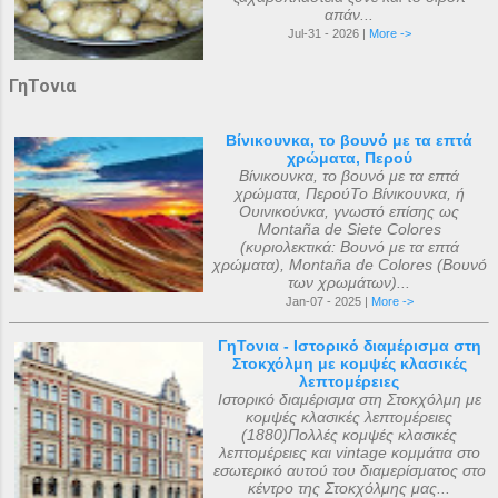
απάν...
Jul-31 - 2026 |
More ->
ΓηΤονια
Βίνικουνκα, το βουνό με τα επτά
χρώματα, Περού
Βίνικουνκα, το βουνό με τα επτά
χρώματα, ΠερούΤο Βίνικουνκα, ή
Ουινικούνκα, γνωστό επίσης ως
Montaña de Siete Colores
(κυριολεκτικά: Βουνό με τα επτά
χρώματα), Montaña de Colores (Βουνό
των χρωμάτων)...
Jan-07 - 2025 |
More ->
ΓηΤονια - Ιστορικό διαμέρισμα στη
Στοκχόλμη με κομψές κλασικές
λεπτομέρειες
Ιστορικό διαμέρισμα στη Στοκχόλμη με
κομψές κλασικές λεπτομέρειες
(1880)Πολλές κομψές κλασικές
λεπτομέρειες και vintage κομμάτια στο
εσωτερικό αυτού του διαμερίσματος στο
κέντρο της Στοκχόλμης μας...