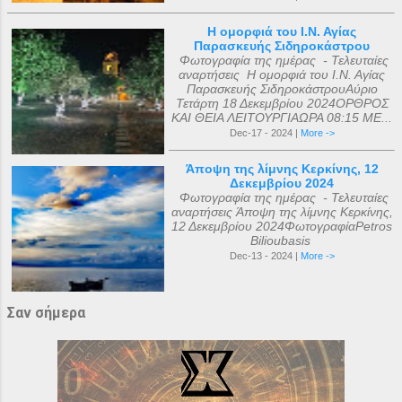
Η ομορφιά του Ι.Ν. Αγίας
Παρασκευής Σιδηροκάστρου
Φωτογραφία της ημέρας - Τελευταίες
αναρτήσεις Η ομορφιά του Ι.Ν. Αγίας
Παρασκευής ΣιδηροκάστρουΑύριο
Τετάρτη 18 Δεκεμβρίου 2024ΟΡΘΡΟΣ
ΚΑΙ ΘΕΙΑ ΛΕΙΤΟΥΡΓΙΑΩΡΑ 08:15 ΜΕ...
Dec-17 - 2024 |
More ->
Άποψη της λίμνης Κερκίνης, 12
Δεκεμβρίου 2024
Φωτογραφία της ημέρας - Τελευταίες
αναρτήσεις Άποψη της λίμνης Κερκίνης,
12 Δεκεμβρίου 2024ΦωτογραφίαPetros
Bilioubasis
Dec-13 - 2024 |
More ->
Σαν σήμερα