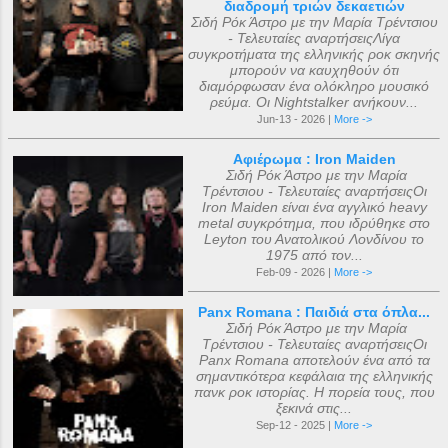
διαδρομή τριών δεκαετιών
Σιδή Ρόκ Άστρο με την Μαρία Τρέντσιου
- Τελευταίες αναρτήσειςΛίγα
συγκροτήματα της ελληνικής ροκ σκηνής
μπορούν να καυχηθούν ότι
διαμόρφωσαν ένα ολόκληρο μουσικό
ρεύμα. Οι Nightstalker ανήκουν...
Jun-13 - 2026 |
More ->
Αφιέρωμα : Iron Maiden
Σιδή Ρόκ Άστρο με την Μαρία
Τρέντσιου - Τελευταίες αναρτήσειςΟι
Iron Maiden είναι ένα αγγλικό heavy
metal συγκρότημα, που ιδρύθηκε στο
Leyton του Ανατολικού Λονδίνου το
1975 από τον...
Feb-09 - 2026 |
More ->
Panx Romana : Παιδιά στα όπλα...
Σιδή Ρόκ Άστρο με την Μαρία
Τρέντσιου - Τελευταίες αναρτήσειςΟι
Panx Romana αποτελούν ένα από τα
σημαντικότερα κεφάλαια της ελληνικής
πανκ ροκ ιστορίας. Η πορεία τους, που
ξεκινά στις...
Sep-12 - 2025 |
More ->