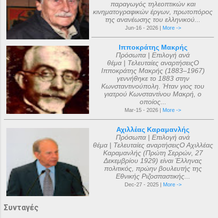
παραγωγός τηλεοπτικών και
κινηματογραφικών έργων, πρωτοπόρος
της ανανέωσης του ελληνικού...
Jun-16 - 2026 |
More ->
Ιπποκράτης Μακρής
Πρόσωπα | Επιλογή ανά
θέμα | Τελευταίες αναρτήσειςΟ
Ιπποκράτης Μακρής (1883–1967)
γεννήθηκε το 1883 στην
Κωνσταντινούπολη. Ήταν γιος του
γιατρού Κωνσταντίνου Μακρή, ο
οποίος...
Mar-15 - 2026 |
More ->
Αχιλλέας Καραμανλής
Πρόσωπα | Επιλογή ανά
θέμα | Τελευταίες αναρτήσειςΟ Αχιλλέας
Καραμανλής (Πρώτη Σερρών, 27
Δεκεμβρίου 1929) είναι Έλληνας
πολιτικός, πρώην βουλευτής της
Εθνικής Ριζοσπαστικής...
Dec-27 - 2025 |
More ->
Συνταγές