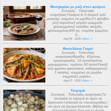
Μοσχαράκι με ρύζι στον φούρνο
Συνταγές - Τελευταίες
αναρτήσειςΥλικάγια 4–5 άτομα1 κιλό
μοσχάρι, κομμένο σε μερίδες1½ φλιτζάνι
ρύζι καρολίνα1 μεγάλο κρεμμύδι,
ψιλοκομμένο2 σκελίδες σκόρδο,
ψιλοκομμένες400 γρ. ντομάτα τριμμένη
ή...
Aug-08 - 2026 |
More ->
Φασολάκια Γιαχνί
Συνταγές - Τελευταίες
αναρτήσειςΜερίδες: 4Χρόνος
προετοιμασίας: 15 λεπτάΧρόνος
μαγειρέματος: περίπου 50 λεπτάΥλικά1
κιλό φρέσκα φασολάκια, καθαρισμένα2-
3 πατάτες, κομμένες σε μεγάλα
κομμάτια1 μεγάλο...
Aug-07 - 2026 |
More ->
Τσιριχτά
Συνταγές - Τελευταίες αναρτήσειςΤα
ποντιακά τα τσιριχτά έν άμον τα
ξακουστά τ'ελλενικά τα «λουκουμάδες»
ντο έχνε σα ζαχαροπλαστεία. Βέβαια σα
ζαχαροπλαστεία ξ̌ύνε και το σιρόπ