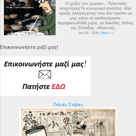
Ο χαζός του χωριού - Τελευταίες
αναρτήσειςΤο κοινωνικό συσσίτιο: Μια
πράξη αλληλεγγύης που δεν πρέπει να
μας κάνει να αισθανόμαστε
περήφανοιΚάθε μέρα, σε δεκάδες πόλεις
της Ελλάδας, εθελοντές,...
Jun-26 - 2026 |
More ->
Επικοινωνήστε μαζί μας!
Παλιές Στήλες