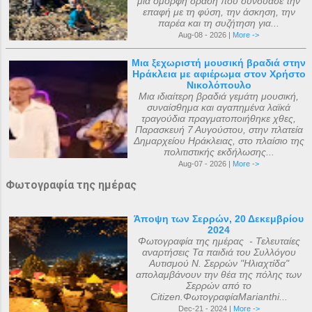
μια όμορφη δράση που συνδύασε την
επαφή με τη φύση, την άσκηση, την
παρέα και τη συζήτηση για...
Aug-08 - 2026 |
More ->
Μια ξεχωριστή μουσική βραδιά στην
Ηράκλεια με αφιέρωμα στον Χρήστο
Νικολόπουλο
Μια ιδιαίτερη βραδιά γεμάτη μουσική,
συναίσθημα και αγαπημένα λαϊκά
τραγούδια πραγματοποιήθηκε χθες,
Παρασκευή 7 Αυγούστου, στην πλατεία
Δημαρχείου Ηράκλειας, στο πλαίσιο της
πολιτιστικής εκδήλωσης...
Aug-07 - 2026 |
More ->
Φωτογραφία της ημέρας
Άποψη των Σερρών, 20 Δεκεμβρίου
2024
Φωτογραφία της ημέρας - Τελευταίες
αναρτήσεις Τα παιδιά του Συλλόγου
Αυτισμού Ν. Σερρών "Ηλιαχτίδα"
απολαμβάνουν την θέα της πόλης των
Σερρών από το
Citizen.ΦωτογραφίαMarianthi...
Dec-21 - 2024 |
More ->