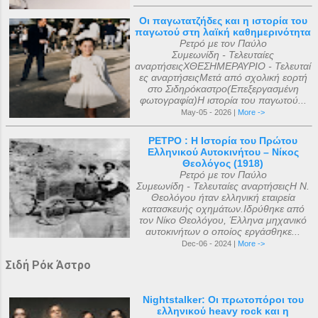
Οι παγωτατζήδες και η ιστορία του
παγωτού στη λαϊκή καθημερινότητα
Ρετρό με τον Παύλο
Συμεωνίδη - Τελευταίες
αναρτήσειςΧΘΕΣΗΜΕΡΑΥΡΙΟ - Τελευταί
ες αναρτήσειςΜετά από σχολική εορτή
στο Σιδηρόκαστρο(Επεξεργασμένη
φωτογραφία)Η ιστορία του παγωτού...
May-05 - 2026 |
More ->
ΡΕΤΡΟ : Η Ιστορία του Πρώτου
Ελληνικού Αυτοκινήτου – Νίκος
Θεολόγος (1918)
Ρετρό με τον Παύλο
Συμεωνίδη - Τελευταίες αναρτήσειςΗ Ν.
Θεολόγου ήταν ελληνική εταιρεία
κατασκευής οχημάτων.Ιδρύθηκε από
τον Νίκο Θεολόγου, Έλληνα μηχανικό
αυτοκινήτων ο οποίος εργάσθηκε...
Dec-06 - 2024 |
More ->
Σιδή Ρόκ Άστρο
Nightstalker: Οι πρωτοπόροι του
ελληνικού heavy rock και η