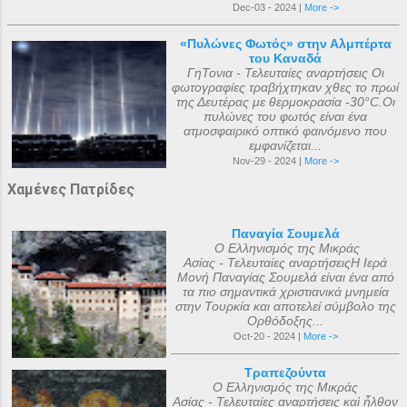
Dec-03 - 2024 |
More ->
«Πυλώνες Φωτός» στην Αλμπέρτα
του Καναδά
ΓηΤονια - Τελευταίες αναρτήσεις Οι
φωτογραφίες τραβήχτηκαν χθες το πρωί
της Δευτέρας με θερμοκρασία -30°C.Οι
πυλώνες του φωτός είναι ένα
ατμοσφαιρικό οπτικό φαινόμενο που
εμφανίζεται...
Nov-29 - 2024 |
More ->
Χαμένες Πατρίδες
Παναγία Σουμελά
Ο Ελληνισμός της Μικράς
Ασίας - Τελευταίες αναρτήσειςΗ Ιερά
Μονή Παναγίας Σουμελά είναι ένα από
τα πιο σημαντικά χριστιανικά μνημεία
στην Τουρκία και αποτελεί σύμβολο της
Ορθόδοξης...
Oct-20 - 2024 |
More ->
Τραπεζούντα
Ο Ελληνισμός της Μικράς
Ασίας - Τελευταίες αναρτήσεις καὶ ἦλθον