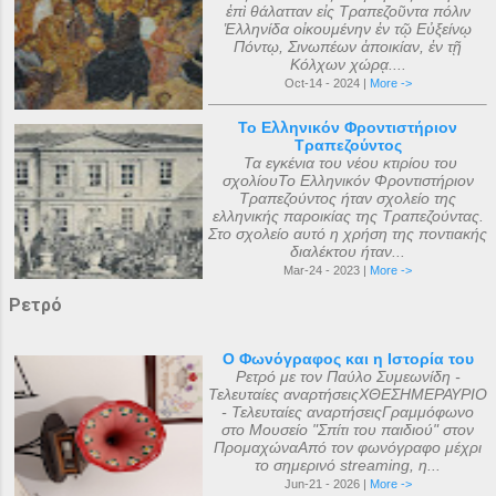
ἐπὶ θάλατταν εἰς Τραπεζοῦντα πόλιν
Ἑλληνίδα οἰκουμένην ἐν τῷ Εὐξείνῳ
Πόντῳ, Σινωπέων ἀποικίαν, ἐν τῇ
Κόλχων χώρᾳ....
Oct-14 - 2024 |
More ->
Το Ελληνικόν Φροντιστήριον
Τραπεζούντος
Τα εγκένια του νέου κτιρίου του
σχολίουΤο Ελληνικόν Φροντιστήριον
Τραπεζούντος ήταν σχολείο της
ελληνικής παροικίας της Τραπεζούντας.
Στο σχολείο αυτό η χρήση της ποντιακής
διαλέκτου ήταν...
Mar-24 - 2023 |
More ->
Ρετρό
Ο Φωνόγραφος και η Ιστορία του
Ρετρό με τον Παύλο Συμεωνίδη -
Τελευταίες αναρτήσειςΧΘΕΣΗΜΕΡΑΥΡΙΟ
- Τελευταίες αναρτήσειςΓραμμόφωνο
στο Μουσείο "Σπίτι του παιδιού" στον
ΠρομαχώναΑπό τον φωνόγραφο μέχρι
το σημερινό streaming, η...
Jun-21 - 2026 |
More ->