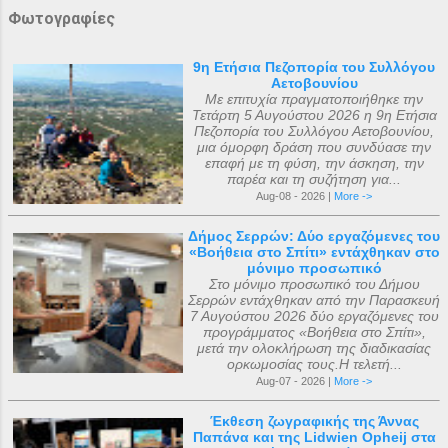
Φωτογραφίες
9η Ετήσια Πεζοπορία του Συλλόγου
Αετοβουνίου
Με επιτυχία πραγματοποιήθηκε την
Τετάρτη 5 Αυγούστου 2026 η 9η Ετήσια
Πεζοπορία του Συλλόγου Αετοβουνίου,
μια όμορφη δράση που συνδύασε την
επαφή με τη φύση, την άσκηση, την
παρέα και τη συζήτηση για...
Aug-08 - 2026 |
More ->
Δήμος Σερρών: Δύο εργαζόμενες του
«Βοήθεια στο Σπίτι» εντάχθηκαν στο
μόνιμο προσωπικό
Στο μόνιμο προσωπικό του Δήμου
Σερρών εντάχθηκαν από την Παρασκευή
7 Αυγούστου 2026 δύο εργαζόμενες του
προγράμματος «Βοήθεια στο Σπίτι»,
μετά την ολοκλήρωση της διαδικασίας
ορκωμοσίας τους.Η τελετή...
Aug-07 - 2026 |
More ->
Έκθεση ζωγραφικής της Άννας
Παπάνα και της Lidwien Opheij στα