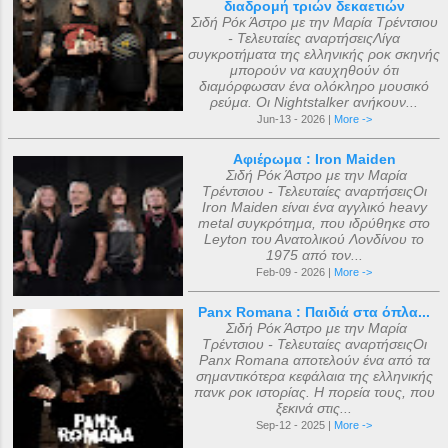
διαδρομή τριών δεκαετιών
Σιδή Ρόκ Άστρο με την Μαρία Τρέντσιου
- Τελευταίες αναρτήσειςΛίγα
συγκροτήματα της ελληνικής ροκ σκηνής
μπορούν να καυχηθούν ότι
διαμόρφωσαν ένα ολόκληρο μουσικό
ρεύμα. Οι Nightstalker ανήκουν...
Jun-13 - 2026 |
More ->
Αφιέρωμα : Iron Maiden
Σιδή Ρόκ Άστρο με την Μαρία
Τρέντσιου - Τελευταίες αναρτήσειςΟι
Iron Maiden είναι ένα αγγλικό heavy
metal συγκρότημα, που ιδρύθηκε στο
Leyton του Ανατολικού Λονδίνου το
1975 από τον...
Feb-09 - 2026 |
More ->
Panx Romana : Παιδιά στα όπλα...
Σιδή Ρόκ Άστρο με την Μαρία
Τρέντσιου - Τελευταίες αναρτήσειςΟι
Panx Romana αποτελούν ένα από τα
σημαντικότερα κεφάλαια της ελληνικής
πανκ ροκ ιστορίας. Η πορεία τους, που
ξεκινά στις...
Sep-12 - 2025 |
More ->