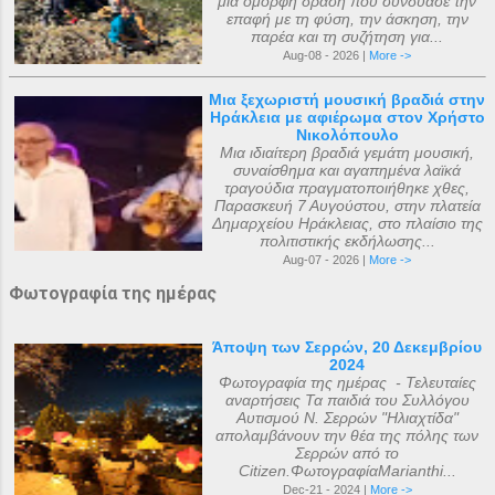
μια όμορφη δράση που συνδύασε την
επαφή με τη φύση, την άσκηση, την
παρέα και τη συζήτηση για...
Aug-08 - 2026 |
More ->
Μια ξεχωριστή μουσική βραδιά στην
Ηράκλεια με αφιέρωμα στον Χρήστο
Νικολόπουλο
Μια ιδιαίτερη βραδιά γεμάτη μουσική,
συναίσθημα και αγαπημένα λαϊκά
τραγούδια πραγματοποιήθηκε χθες,
Παρασκευή 7 Αυγούστου, στην πλατεία
Δημαρχείου Ηράκλειας, στο πλαίσιο της
πολιτιστικής εκδήλωσης...
Aug-07 - 2026 |
More ->
Φωτογραφία της ημέρας
Άποψη των Σερρών, 20 Δεκεμβρίου
2024
Φωτογραφία της ημέρας - Τελευταίες
αναρτήσεις Τα παιδιά του Συλλόγου
Αυτισμού Ν. Σερρών "Ηλιαχτίδα"
απολαμβάνουν την θέα της πόλης των
Σερρών από το
Citizen.ΦωτογραφίαMarianthi...
Dec-21 - 2024 |
More ->