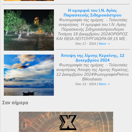
Η ομορφιά του Ι.Ν. Αγίας
Παρασκευής Σιδηροκάστρου
Φωτογραφία της ημέρας - Τελευταίες
αναρτήσεις Η ομορφιά του Ι.Ν. Αγίας
Παρασκευής ΣιδηροκάστρουΑύριο
Τετάρτη 18 Δεκεμβρίου 2024ΟΡΘΡΟΣ
ΚΑΙ ΘΕΙΑ ΛΕΙΤΟΥΡΓΙΑΩΡΑ 08:15 ΜΕ...
Dec-17 - 2024 |
More ->
Άποψη της λίμνης Κερκίνης, 12
Δεκεμβρίου 2024
Φωτογραφία της ημέρας - Τελευταίες
αναρτήσεις Άποψη της λίμνης Κερκίνης,
12 Δεκεμβρίου 2024ΦωτογραφίαPetros
Bilioubasis
Dec-13 - 2024 |
More ->
Σαν σήμερα