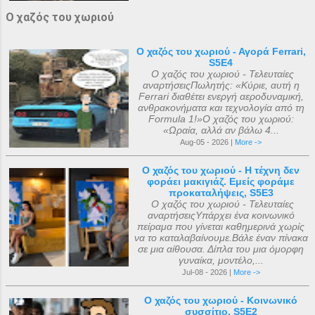
Ο χαζός του χωριού
Ο χαζός του χωριού - Αγορά Ferrari,
S5E4
Ο χαζός του χωριού - Τελευταίες
αναρτήσειςΠωλητής: «Κύριε, αυτή η
Ferrari διαθέτει ενεργή αεροδυναμική,
ανθρακονήματα και τεχνολογία από τη
Formula 1!»Ο χαζός του χωριού:
«Ωραία, αλλά αν βάλω 4...
Aug-05 - 2026 |
More ->
Ο χαζός του χωριού - Η τέχνη δεν
φοράει μακιγιάζ. Εμείς φοράμε
προκαταλήψεις, S5E3
Ο χαζός του χωριού - Τελευταίες
αναρτήσειςΥπάρχει ένα κοινωνικό
πείραμα που γίνεται καθημερινά χωρίς
να το καταλαβαίνουμε.Βάλε έναν πίνακα
σε μια αίθουσα. Δίπλα του μια όμορφη
γυναίκα, μοντέλο,...
Jul-08 - 2026 |
More ->
Ο χαζός του χωριού - Κοινωνικό
συσσίτιο, S5E2