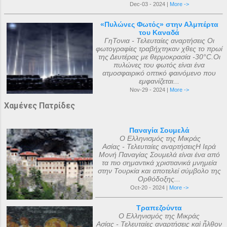
Dec-03 - 2024 |
More ->
«Πυλώνες Φωτός» στην Αλμπέρτα
του Καναδά
ΓηΤονια - Τελευταίες αναρτήσεις Οι
φωτογραφίες τραβήχτηκαν χθες το πρωί
της Δευτέρας με θερμοκρασία -30°C.Οι
πυλώνες του φωτός είναι ένα
ατμοσφαιρικό οπτικό φαινόμενο που
εμφανίζεται...
Nov-29 - 2024 |
More ->
Χαμένες Πατρίδες
Παναγία Σουμελά
Ο Ελληνισμός της Μικράς
Ασίας - Τελευταίες αναρτήσειςΗ Ιερά
Μονή Παναγίας Σουμελά είναι ένα από
τα πιο σημαντικά χριστιανικά μνημεία
στην Τουρκία και αποτελεί σύμβολο της
Ορθόδοξης...
Oct-20 - 2024 |
More ->
Τραπεζούντα
Ο Ελληνισμός της Μικράς
Ασίας - Τελευταίες αναρτήσεις καὶ ἦλθον