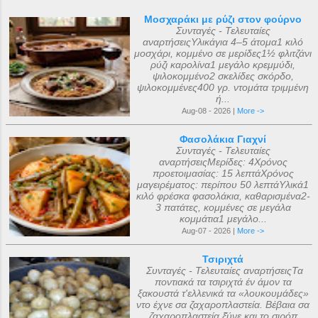
Μοσχαράκι με ρύζι στον φούρνο
Συνταγές - Τελευταίες
αναρτήσειςΥλικάγια 4–5 άτομα1 κιλό
μοσχάρι, κομμένο σε μερίδες1½ φλιτζάνι
ρύζι καρολίνα1 μεγάλο κρεμμύδι,
ψιλοκομμένο2 σκελίδες σκόρδο,
ψιλοκομμένες400 γρ. ντομάτα τριμμένη
ή...
Aug-08 - 2026 |
More ->
Φασολάκια Γιαχνί
Συνταγές - Τελευταίες
αναρτήσειςΜερίδες: 4Χρόνος
προετοιμασίας: 15 λεπτάΧρόνος
μαγειρέματος: περίπου 50 λεπτάΥλικά1
κιλό φρέσκα φασολάκια, καθαρισμένα2-
3 πατάτες, κομμένες σε μεγάλα
κομμάτια1 μεγάλο...
Aug-07 - 2026 |
More ->
Τσιριχτά
Συνταγές - Τελευταίες αναρτήσειςΤα
ποντιακά τα τσιριχτά έν άμον τα
ξακουστά τ'ελλενικά τα «λουκουμάδες»
ντο έχνε σα ζαχαροπλαστεία. Βέβαια σα
ζαχαροπλαστεία ξ̌ύνε και το σιρόπ