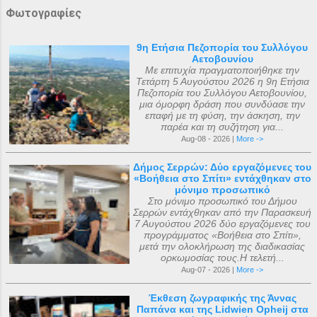
Φωτογραφίες
9η Ετήσια Πεζοπορία του Συλλόγου
Αετοβουνίου
Με επιτυχία πραγματοποιήθηκε την
Τετάρτη 5 Αυγούστου 2026 η 9η Ετήσια
Πεζοπορία του Συλλόγου Αετοβουνίου,
μια όμορφη δράση που συνδύασε την
επαφή με τη φύση, την άσκηση, την
παρέα και τη συζήτηση για...
Aug-08 - 2026 |
More ->
Δήμος Σερρών: Δύο εργαζόμενες του
«Βοήθεια στο Σπίτι» εντάχθηκαν στο
μόνιμο προσωπικό
Στο μόνιμο προσωπικό του Δήμου
Σερρών εντάχθηκαν από την Παρασκευή
7 Αυγούστου 2026 δύο εργαζόμενες του
προγράμματος «Βοήθεια στο Σπίτι»,
μετά την ολοκλήρωση της διαδικασίας
ορκωμοσίας τους.Η τελετή...
Aug-07 - 2026 |
More ->
Έκθεση ζωγραφικής της Άννας
Παπάνα και της Lidwien Opheij στα