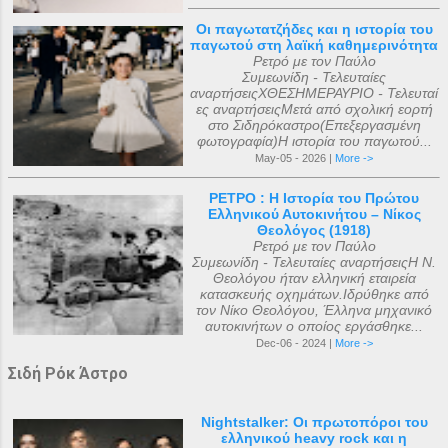
Οι παγωτατζήδες και η ιστορία του
παγωτού στη λαϊκή καθημερινότητα
Ρετρό με τον Παύλο
Συμεωνίδη - Τελευταίες
αναρτήσειςΧΘΕΣΗΜΕΡΑΥΡΙΟ - Τελευταί
ες αναρτήσειςΜετά από σχολική εορτή
στο Σιδηρόκαστρο(Επεξεργασμένη
φωτογραφία)Η ιστορία του παγωτού...
May-05 - 2026 |
More ->
ΡΕΤΡΟ : Η Ιστορία του Πρώτου
Ελληνικού Αυτοκινήτου – Νίκος
Θεολόγος (1918)
Ρετρό με τον Παύλο
Συμεωνίδη - Τελευταίες αναρτήσειςΗ Ν.
Θεολόγου ήταν ελληνική εταιρεία
κατασκευής οχημάτων.Ιδρύθηκε από
τον Νίκο Θεολόγου, Έλληνα μηχανικό
αυτοκινήτων ο οποίος εργάσθηκε...
Dec-06 - 2024 |
More ->
Σιδή Ρόκ Άστρο
Nightstalker: Οι πρωτοπόροι του
ελληνικού heavy rock και η