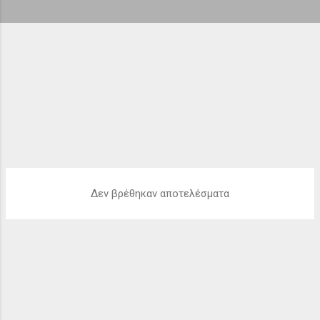
ή
σ
ε
ι
ς
Δεν βρέθηκαν αποτελέσματα