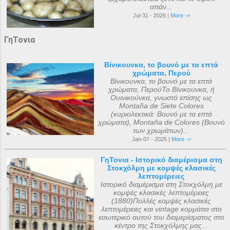
απάν...
Jul-31 - 2026 |
More ->
ΓηΤονια
Βίνικουνκα, το βουνό με τα επτά
χρώματα, Περού
Βίνικουνκα, το βουνό με τα επτά
χρώματα, ΠερούΤο Βίνικουνκα, ή
Ουινικούνκα, γνωστό επίσης ως
Montaña de Siete Colores
(κυριολεκτικά: Βουνό με τα επτά
χρώματα), Montaña de Colores (Βουνό
των χρωμάτων)...
Jan-07 - 2025 |
More ->
ΓηΤονια - Ιστορικό διαμέρισμα στη
Στοκχόλμη με κομψές κλασικές
λεπτομέρειες
Ιστορικό διαμέρισμα στη Στοκχόλμη με
κομψές κλασικές λεπτομέρειες
(1880)Πολλές κομψές κλασικές
λεπτομέρειες και vintage κομμάτια στο
εσωτερικό αυτού του διαμερίσματος στο
κέντρο της Στοκχόλμης μας...