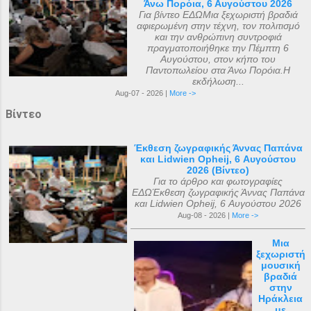
Άνω Πορόια, 6 Αυγούστου 2026
Για βίντεο ΕΔΩΜια ξεχωριστή βραδιά
αφιερωμένη στην τέχνη, τον πολιτισμό
και την ανθρώπινη συντροφιά
πραγματοποιήθηκε την Πέμπτη 6
Αυγούστου, στον κήπο του
Παντοπωλείου στα Άνω Πορόια.Η
εκδήλωση...
Aug-07 - 2026 |
More ->
Βίντεο
Έκθεση ζωγραφικής Άννας Παπάνα
και Lidwien Opheij, 6 Αυγούστου
2026 (Βίντεο)
Για το άρθρο και φωτογραφίες
ΕΔΩΈκθεση ζωγραφικής Άννας Παπάνα
και Lidwien Opheij, 6 Αυγούστου 2026
Aug-08 - 2026 |
More ->
Μια
ξεχωριστή
μουσική
βραδιά
στην
Ηράκλεια
με