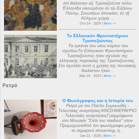
ἐπὶ θάλατταν εἰς Τραπεζοῦντα πόλιν
Ἑλληνίδα οἰκουμένην ἐν τῷ Εὐξείνῳ
Πόντῳ, Σινωπέων ἀποικίαν, ἐν τῇ
Κόλχων χώρᾳ....
Oct-14 - 2024 |
More ->
Το Ελληνικόν Φροντιστήριον
Τραπεζούντος
Τα εγκένια του νέου κτιρίου του
σχολίουΤο Ελληνικόν Φροντιστήριον
Τραπεζούντος ήταν σχολείο της
ελληνικής παροικίας της Τραπεζούντας.
Στο σχολείο αυτό η χρήση της ποντιακής
διαλέκτου ήταν...
Mar-24 - 2023 |
More ->
Ρετρό
Ο Φωνόγραφος και η Ιστορία του
Ρετρό με τον Παύλο Συμεωνίδη -
Τελευταίες αναρτήσειςΧΘΕΣΗΜΕΡΑΥΡΙΟ
- Τελευταίες αναρτήσειςΓραμμόφωνο
στο Μουσείο "Σπίτι του παιδιού" στον
ΠρομαχώναΑπό τον φωνόγραφο μέχρι
το σημερινό streaming, η...
Jun-21 - 2026 |
More ->