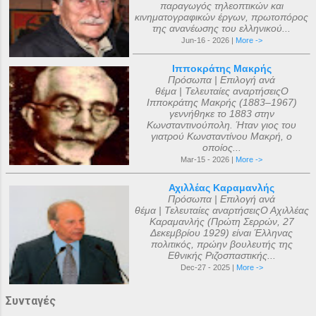
παραγωγός τηλεοπτικών και
κινηματογραφικών έργων, πρωτοπόρος
της ανανέωσης του ελληνικού...
Jun-16 - 2026 |
More ->
Ιπποκράτης Μακρής
Πρόσωπα | Επιλογή ανά
θέμα | Τελευταίες αναρτήσειςΟ
Ιπποκράτης Μακρής (1883–1967)
γεννήθηκε το 1883 στην
Κωνσταντινούπολη. Ήταν γιος του
γιατρού Κωνσταντίνου Μακρή, ο
οποίος...
Mar-15 - 2026 |
More ->
Αχιλλέας Καραμανλής
Πρόσωπα | Επιλογή ανά
θέμα | Τελευταίες αναρτήσειςΟ Αχιλλέας
Καραμανλής (Πρώτη Σερρών, 27
Δεκεμβρίου 1929) είναι Έλληνας
πολιτικός, πρώην βουλευτής της
Εθνικής Ριζοσπαστικής...
Dec-27 - 2025 |
More ->
Συνταγές