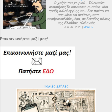
Ο χαζός του χωριού - Τελευταίες
αναρτήσειςΤο κοινωνικό συσσίτιο: Μια
πράξη αλληλεγγύης που δεν πρέπει να
μας κάνει να αισθανόμαστε
περήφανοιΚάθε μέρα, σε δεκάδες πόλεις
της Ελλάδας, εθελοντές,...
Jun-26 - 2026 |
More ->
Επικοινωνήστε μαζί μας!
Παλιές Στήλες