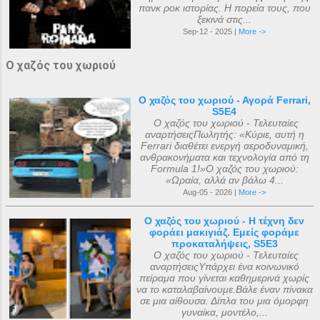
πανκ ροκ ιστορίας. Η πορεία τους, που
ξεκινά στις...
Sep-12 - 2025 |
More ->
Ο χαζός του χωριού
Ο χαζός του χωριού - Αγορά Ferrari,
S5E4
Ο χαζός του χωριού - Τελευταίες
αναρτήσειςΠωλητής: «Κύριε, αυτή η
Ferrari διαθέτει ενεργή αεροδυναμική,
ανθρακονήματα και τεχνολογία από τη
Formula 1!»Ο χαζός του χωριού:
«Ωραία, αλλά αν βάλω 4...
Aug-05 - 2026 |
More ->
Ο χαζός του χωριού - Η τέχνη δεν
φοράει μακιγιάζ. Εμείς φοράμε
προκαταλήψεις, S5E3
Ο χαζός του χωριού - Τελευταίες
αναρτήσειςΥπάρχει ένα κοινωνικό
πείραμα που γίνεται καθημερινά χωρίς
να το καταλαβαίνουμε.Βάλε έναν πίνακα
σε μια αίθουσα. Δίπλα του μια όμορφη
γυναίκα, μοντέλο,...