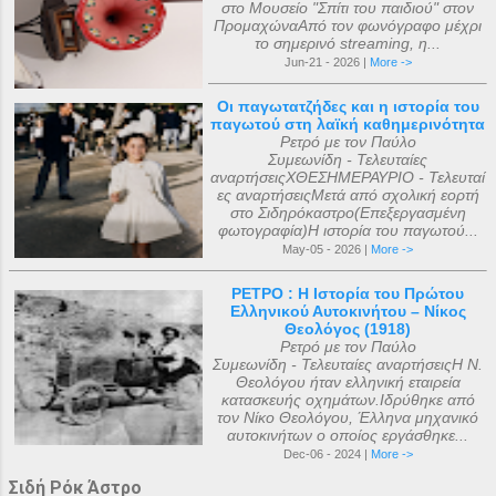
στο Μουσείο "Σπίτι του παιδιού" στον
ΠρομαχώναΑπό τον φωνόγραφο μέχρι
το σημερινό streaming, η...
Jun-21 - 2026 |
More ->
Οι παγωτατζήδες και η ιστορία του
παγωτού στη λαϊκή καθημερινότητα
Ρετρό με τον Παύλο
Συμεωνίδη - Τελευταίες
αναρτήσειςΧΘΕΣΗΜΕΡΑΥΡΙΟ - Τελευταί
ες αναρτήσειςΜετά από σχολική εορτή
στο Σιδηρόκαστρο(Επεξεργασμένη
φωτογραφία)Η ιστορία του παγωτού...
May-05 - 2026 |
More ->
ΡΕΤΡΟ : Η Ιστορία του Πρώτου
Ελληνικού Αυτοκινήτου – Νίκος
Θεολόγος (1918)
Ρετρό με τον Παύλο
Συμεωνίδη - Τελευταίες αναρτήσειςΗ Ν.
Θεολόγου ήταν ελληνική εταιρεία
κατασκευής οχημάτων.Ιδρύθηκε από
τον Νίκο Θεολόγου, Έλληνα μηχανικό
αυτοκινήτων ο οποίος εργάσθηκε...
Dec-06 - 2024 |
More ->
Σιδή Ρόκ Άστρο