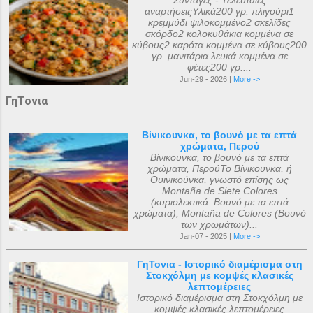
Συνταγές - Τελευταίες
αναρτήσειςΥλικά200 γρ. πλιγούρι1
κρεμμύδι ψιλοκομμένο2 σκελίδες
σκόρδο2 κολοκυθάκια κομμένα σε
κύβους2 καρότα κομμένα σε κύβους200
γρ. μανιτάρια λευκά κομμένα σε
φέτες200 γρ....
Jun-29 - 2026 |
More ->
ΓηΤονια
Βίνικουνκα, το βουνό με τα επτά
χρώματα, Περού
Βίνικουνκα, το βουνό με τα επτά
χρώματα, ΠερούΤο Βίνικουνκα, ή
Ουινικούνκα, γνωστό επίσης ως
Montaña de Siete Colores
(κυριολεκτικά: Βουνό με τα επτά
χρώματα), Montaña de Colores (Βουνό
των χρωμάτων)...
Jan-07 - 2025 |
More ->
ΓηΤονια - Ιστορικό διαμέρισμα στη
Στοκχόλμη με κομψές κλασικές
λεπτομέρειες
Ιστορικό διαμέρισμα στη Στοκχόλμη με
κομψές κλασικές λεπτομέρειες