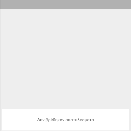
ή
σ
ε
ι
ς
Δεν βρέθηκαν αποτελέσματα