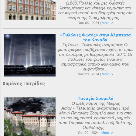
(1880)Πολλές κομψές κλασικές
λεπτομέρειες και vintage κομμάτια στο
εσωτερικό αυτού του διαμερίσματος στο
κέντρο της Στοκχόλμης μας...
Dec-03 - 2024 |
More ->
«Πυλώνες Φωτός» στην Αλμπέρτα
του Καναδά
ΓηΤονια - Τελευταίες αναρτήσεις Οι
φωτογραφίες τραβήχτηκαν χθες το πρωί
της Δευτέρας με θερμοκρασία -30°C.Οι
πυλώνες του φωτός είναι ένα
ατμοσφαιρικό οπτικό φαινόμενο που
εμφανίζεται...
Nov-29 - 2024 |
More ->
Χαμένες Πατρίδες
Παναγία Σουμελά
Ο Ελληνισμός της Μικράς
Ασίας - Τελευταίες αναρτήσειςΗ Ιερά
Μονή Παναγίας Σουμελά είναι ένα από
τα πιο σημαντικά χριστιανικά μνημεία
στην Τουρκία και αποτελεί σύμβολο της
Ορθόδοξης...
Oct-20 - 2024 |
More ->