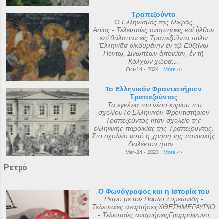
Τραπεζούντα
Ο Ελληνισμός της Μικράς
Ασίας - Τελευταίες αναρτήσεις καὶ ἦλθον
ἐπὶ θάλατταν εἰς Τραπεζοῦντα πόλιν
Ἑλληνίδα οἰκουμένην ἐν τῷ Εὐξείνῳ
Πόντῳ, Σινωπέων ἀποικίαν, ἐν τῇ
Κόλχων χώρᾳ....
Oct-14 - 2024 |
More ->
Το Ελληνικόν Φροντιστήριον
Τραπεζούντος
Τα εγκένια του νέου κτιρίου του
σχολίουΤο Ελληνικόν Φροντιστήριον
Τραπεζούντος ήταν σχολείο της
ελληνικής παροικίας της Τραπεζούντας.
Στο σχολείο αυτό η χρήση της ποντιακής
διαλέκτου ήταν...
Mar-24 - 2023 |
More ->
Ρετρό
Ο Φωνόγραφος και η Ιστορία του
Ρετρό με τον Παύλο Συμεωνίδη -
Τελευταίες αναρτήσειςΧΘΕΣΗΜΕΡΑΥΡΙΟ
- Τελευταίες αναρτήσειςΓραμμόφωνο