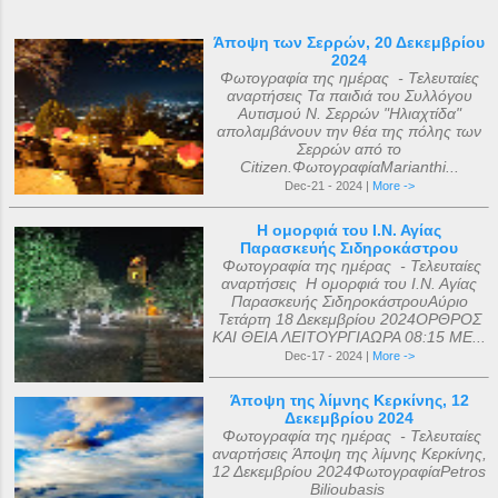
Άποψη των Σερρών, 20 Δεκεμβρίου
2024
Φωτογραφία της ημέρας - Τελευταίες
αναρτήσεις Τα παιδιά του Συλλόγου
Αυτισμού Ν. Σερρών "Ηλιαχτίδα"
απολαμβάνουν την θέα της πόλης των
Σερρών από το
Citizen.ΦωτογραφίαMarianthi...
Dec-21 - 2024 |
More ->
Η ομορφιά του Ι.Ν. Αγίας
Παρασκευής Σιδηροκάστρου
Φωτογραφία της ημέρας - Τελευταίες
αναρτήσεις Η ομορφιά του Ι.Ν. Αγίας
Παρασκευής ΣιδηροκάστρουΑύριο
Τετάρτη 18 Δεκεμβρίου 2024ΟΡΘΡΟΣ
ΚΑΙ ΘΕΙΑ ΛΕΙΤΟΥΡΓΙΑΩΡΑ 08:15 ΜΕ...
Dec-17 - 2024 |
More ->
Άποψη της λίμνης Κερκίνης, 12
Δεκεμβρίου 2024
Φωτογραφία της ημέρας - Τελευταίες
αναρτήσεις Άποψη της λίμνης Κερκίνης,
12 Δεκεμβρίου 2024ΦωτογραφίαPetros
Bilioubasis