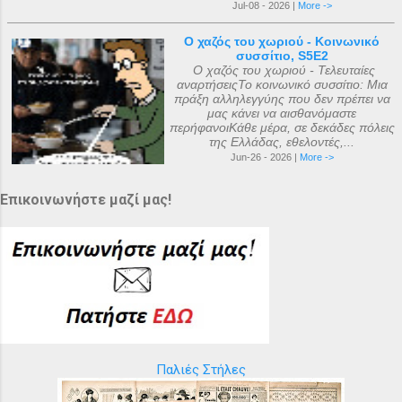
Jul-08 - 2026 |
More ->
Ο χαζός του χωριού - Κοινωνικό
συσσίτιο, S5E2
Ο χαζός του χωριού - Τελευταίες
αναρτήσειςΤο κοινωνικό συσσίτιο: Μια
πράξη αλληλεγγύης που δεν πρέπει να
μας κάνει να αισθανόμαστε
περήφανοιΚάθε μέρα, σε δεκάδες πόλεις
της Ελλάδας, εθελοντές,...
Jun-26 - 2026 |
More ->
Επικοινωνήστε μαζί μας!
Παλιές Στήλες