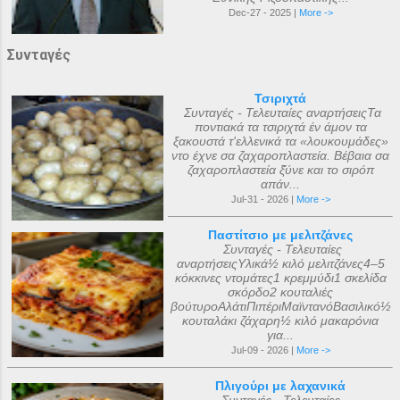
Dec-27 - 2025 |
More ->
Συνταγές
Τσιριχτά
Συνταγές - Τελευταίες αναρτήσειςΤα
ποντιακά τα τσιριχτά έν άμον τα
ξακουστά τ'ελλενικά τα «λουκουμάδες»
ντο έχνε σα ζαχαροπλαστεία. Βέβαια σα
ζαχαροπλαστεία ξ̌ύνε και το σιρόπ
απάν...
Jul-31 - 2026 |
More ->
Παστίτσιο με μελιτζάνες
Συνταγές - Τελευταίες
αναρτήσειςΥλικά½ κιλό μελιτζάνες4–5
κόκκινες ντομάτες1 κρεμμύδι1 σκελίδα
σκόρδο2 κουταλιές
βούτυροΑλάτιΠιπέριΜαϊντανόΒασιλικό½
κουταλάκι ζάχαρη½ κιλό μακαρόνια
για...
Jul-09 - 2026 |
More ->
Πλιγούρι με λαχανικά