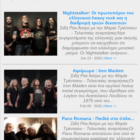
Nightstalker: Οι πρωτοπόροι του
ελληνικού heavy rock και η
διαδρομή τριών δεκαετιών
Σιδή Ρόκ Άστρο με την Μαρία Τρέντσιου
- Τελευταίες αναρτήσειςΛίγα
συγκροτήματα της ελληνικής ροκ σκηνής
μπορούν να καυχηθούν ότι
διαμόρφωσαν ένα ολόκληρο μουσικό
ρεύμα. Οι Nightstalker ανήκουν...
Jun-13 - 2026 |
More ->
Αφιέρωμα : Iron Maiden
Σιδή Ρόκ Άστρο με την Μαρία
Τρέντσιου - Τελευταίες αναρτήσειςΟι
Iron Maiden είναι ένα αγγλικό heavy
metal συγκρότημα, που ιδρύθηκε στο
Leyton του Ανατολικού Λονδίνου το
1975 από τον...
Feb-09 - 2026 |
More ->
Panx Romana : Παιδιά στα όπλα...
Σιδή Ρόκ Άστρο με την Μαρία
Τρέντσιου - Τελευταίες αναρτήσειςΟι
Panx Romana αποτελούν ένα από τα
σημαντικότερα κεφάλαια της ελληνικής