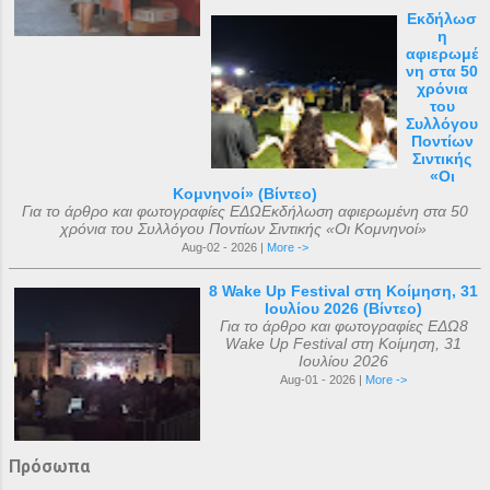
Εκδήλωσ
η
αφιερωμέ
νη στα 50
χρόνια
του
Συλλόγου
Ποντίων
Σιντικής
«Οι
Κομνηνοί» (Βίντεο)
Για το άρθρο και φωτογραφίες ΕΔΩΕκδήλωση αφιερωμένη στα 50
χρόνια του Συλλόγου Ποντίων Σιντικής «Οι Κομνηνοί»
Aug-02 - 2026 |
More ->
8 Wake Up Festival στη Κοίμηση, 31
Ιουλίου 2026 (Βίντεο)
Για το άρθρο και φωτογραφίες ΕΔΩ8
Wake Up Festival στη Κοίμηση, 31
Ιουλίου 2026
Aug-01 - 2026 |
More ->
Πρόσωπα