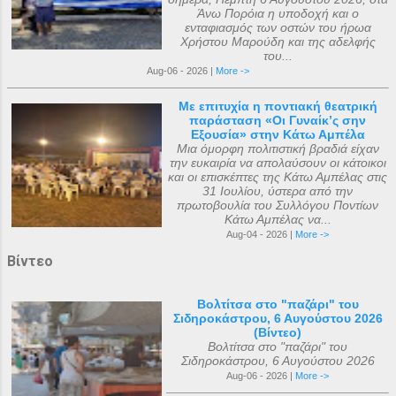
Άνω Πορόια η υποδοχή και ο
ενταφιασμός των οστών του ήρωα
Χρήστου Μαρούδη και της αδελφής
του...
Aug-06 - 2026 |
More ->
Με επιτυχία η ποντιακή θεατρική
παράσταση «Οι Γυναίκ’ς σην
Εξουσία» στην Κάτω Αμπέλα
Μια όμορφη πολιτιστική βραδιά είχαν
την ευκαιρία να απολαύσουν οι κάτοικοι
και οι επισκέπτες της Κάτω Αμπέλας στις
31 Ιουλίου, ύστερα από την
πρωτοβουλία του Συλλόγου Ποντίων
Κάτω Αμπέλας να...
Aug-04 - 2026 |
More ->
Βίντεο
Βολτίτσα στο "παζάρι" του
Σιδηροκάστρου, 6 Αυγούστου 2026
(Βίντεο)
Βολτίτσα στο "παζάρι" του
Σιδηροκάστρου, 6 Αυγούστου 2026
Aug-06 - 2026 |
More ->