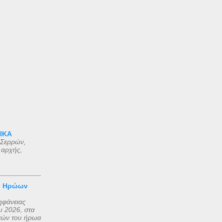
 ΙΚΑ
 Σερρών,
 αρχής,
ν Ηρώων
ηφάνειας
 2026, στα
τών του ήρωα