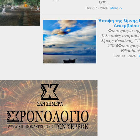
ΜΕ...
Dec-17 - 2024 |
More ->
Άποψη της λίμνης Κ
Δεκεμβρίου
Φωτογραφία τη
- Τελευταίες αναρτήσ
λίμνης Κερκίνης, 1
2024Φωτογραφί
Bilioubas
Dec-13 - 2024 |
M