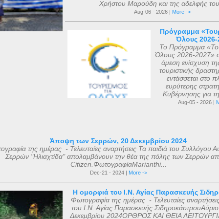
Χρήστου Μαρούδη και της αδελφής του.
Aug-06 - 2026 |
More ->
Πρόγραμμα «Τουρ
Όλους 2026-
Το Πρόγραμμα «Του
Όλους 2026-2027» σ
άμεση ενίσχυση τη
τουριστικής δραστηρ
εντάσσεται στο πλ
ευρύτερης στρατη
Κυβέρνησης για τη 
Aug-05 - 2026 |
M
Άποψη των Σερρών, 20 Δεκεμβρίου 2024
ογραφία της ημέρας - Τελευταίες αναρτήσεις Τα παιδιά του Συλλόγου Α
Σερρών "Ηλιαχτίδα" απολαμβάνουν την θέα της πόλης των Σερρών απ
Citizen.ΦωτογραφίαMarianthi...
Dec-21 - 2024 |
More ->
Η ομορφιά του Ι.Ν. Αγίας Παρασκευής Σιδη
Φωτογραφία της ημέρας - Τελευταίες αναρτήσει
του Ι.Ν. Αγίας Παρασκευής ΣιδηροκάστρουΑύριο
Δεκεμβρίου 2024ΟΡΘΡΟΣ ΚΑΙ ΘΕΙΑ ΛΕΙΤΟΥΡΓΙ