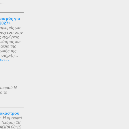
..
ισμός για
2027»
ρισμός για
τοχεύει στην
ς εγχώριας
ιότητας και
αίσιο της
γικής της
στήριξη...
ore ->
υτισμού Ν.
ό το
ροκάστρου
ς Η ομορφιά
 Τετάρτη 18
ΑΩΡΑ 08:15