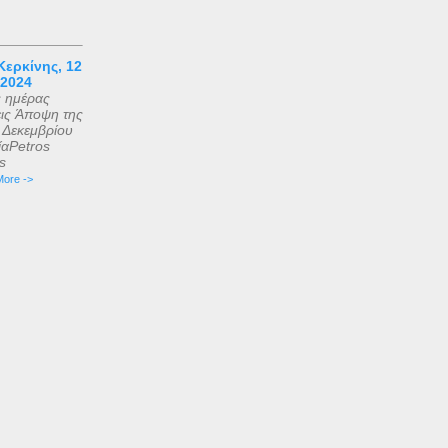
ερκίνης, 12
 2024
ς ημέρας
εις Άποψη της
2 Δεκεμβρίου
αPetros
is
ore ->