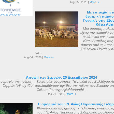
Aug-05 - 2026 |
More ->
Με επιτυχία η 
θεατρική παράσ
Γυναίκ’ς σην Εξο
Κάτω Αμπ
Μια όμορφη πολιτισ
είχαν την ευκαιρία 
οι κάτοικοι και οι ε
Κάτω Αμπέλας στις 
ύστερα από την πρω
Συλλόγου Ποντίων Κ
να...
Aug-04 - 2026 |
More ->
Άποψη των Σερρών, 20 Δεκεμβρίου 2024
ογραφία της ημέρας - Τελευταίες αναρτήσεις Τα παιδιά του Συλλόγου Α
Σερρών "Ηλιαχτίδα" απολαμβάνουν την θέα της πόλης των Σερρών απ
Citizen.ΦωτογραφίαMarianthi...
Dec-21 - 2024 |
More ->
Η ομορφιά του Ι.Ν. Αγίας Παρασκευής Σιδη
Φωτογραφία της ημέρας - Τελευταίες αναρτήσει
του Ι.Ν. Αγίας Παρασκευής ΣιδηροκάστρουΑύριο