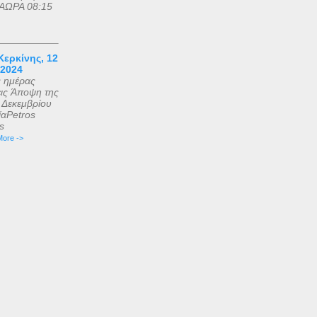
ΑΩΡΑ 08:15
ερκίνης, 12
 2024
ς ημέρας
εις Άποψη της
2 Δεκεμβρίου
αPetros
is
ore ->