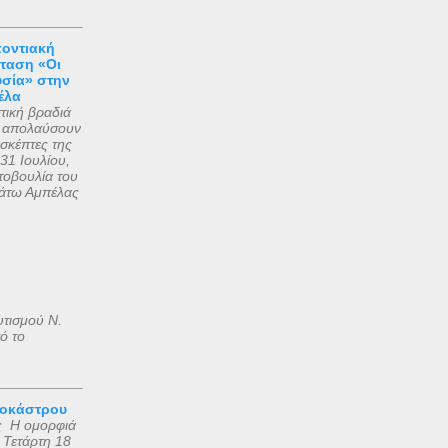
ποντιακή
ταση «Οι
υσία» στην
έλα
τική βραδιά
να απολαύσουν
πισκέπτες της
31 Ιουλίου,
τοβουλία του
άτω Αμπέλας
υτισμού Ν.
ό το
ροκάστρου
ς Η ομορφιά
 Τετάρτη 18