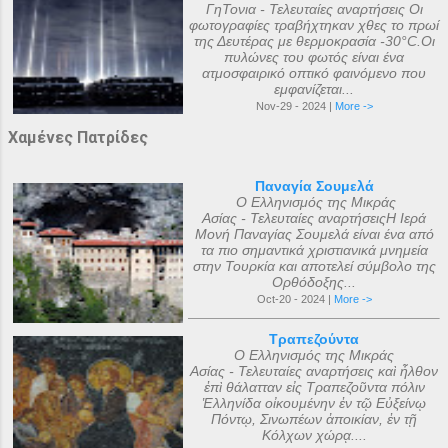
ΓηΤονια - Τελευταίες αναρτήσεις Οι
φωτογραφίες τραβήχτηκαν χθες το πρωί
της Δευτέρας με θερμοκρασία -30°C.Οι
πυλώνες του φωτός είναι ένα
ατμοσφαιρικό οπτικό φαινόμενο που
εμφανίζεται...
Nov-29 - 2024 |
More ->
Χαμένες Πατρίδες
Παναγία Σουμελά
Ο Ελληνισμός της Μικράς
Ασίας - Τελευταίες αναρτήσειςΗ Ιερά
Μονή Παναγίας Σουμελά είναι ένα από
τα πιο σημαντικά χριστιανικά μνημεία
στην Τουρκία και αποτελεί σύμβολο της
Ορθόδοξης...
Oct-20 - 2024 |
More ->
Τραπεζούντα
Ο Ελληνισμός της Μικράς
Ασίας - Τελευταίες αναρτήσεις καὶ ἦλθον
ἐπὶ θάλατταν εἰς Τραπεζοῦντα πόλιν
Ἑλληνίδα οἰκουμένην ἐν τῷ Εὐξείνῳ
Πόντῳ, Σινωπέων ἀποικίαν, ἐν τῇ
Κόλχων χώρᾳ....