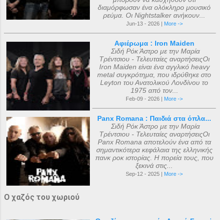
διαμόρφωσαν ένα ολόκληρο μουσικό
ρεύμα. Οι Nightstalker ανήκουν...
Jun-13 - 2026 |
More ->
Αφιέρωμα : Iron Maiden
Σιδή Ρόκ Άστρο με την Μαρία
Τρέντσιου - Τελευταίες αναρτήσειςΟι
Iron Maiden είναι ένα αγγλικό heavy
metal συγκρότημα, που ιδρύθηκε στο
Leyton του Ανατολικού Λονδίνου το
1975 από τον...
Feb-09 - 2026 |
More ->
Panx Romana : Παιδιά στα όπλα...
Σιδή Ρόκ Άστρο με την Μαρία
Τρέντσιου - Τελευταίες αναρτήσειςΟι
Panx Romana αποτελούν ένα από τα
σημαντικότερα κεφάλαια της ελληνικής
πανκ ροκ ιστορίας. Η πορεία τους, που
ξεκινά στις...
Sep-12 - 2025 |
More ->
Ο χαζός του χωριού