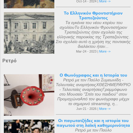
Oct-14 - 2024 |
More ->
Το Ελληνικόν Φροντιστήριον
Τραπεζούντος
Τα εγκένια του νέου κτιρίου του
σχολίουΤο Ελληνικόν Φροντιστήριον
Τραπεζούντος ήταν σχολείο της
ελληνικής παροικίας της Τραπεζούντας.
Στο σχολείο αυτό η χρήση της ποντιακής
διαλέκτου ήταν...
Mar-24 - 2023 |
More ->
Ρετρό
Ο Φωνόγραφος και η Ιστορία του
Ρετρό με τον Παύλο Συμεωνίδη -
Τελευταίες αναρτήσειςΧΘΕΣΗΜΕΡΑΥΡΙΟ
- Τελευταίες αναρτήσειςΓραμμόφωνο
στο Μουσείο "Σπίτι του παιδιού" στον
ΠρομαχώναΑπό τον φωνόγραφο μέχρι
το σημερινό streaming, η...
Jun-21 - 2026 |
More ->
Οι παγωτατζήδες και η ιστορία του
παγωτού στη λαϊκή καθημερινότητα
Ρετρό με τον Παύλο