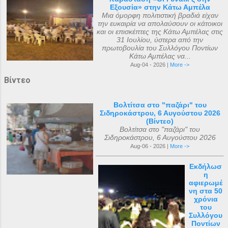
Εξουσία» στην Κάτω Αμπέλα
Μια όμορφη πολιτιστική βραδιά είχαν
την ευκαιρία να απολαύσουν οι κάτοικοι
και οι επισκέπτες της Κάτω Αμπέλας στις
31 Ιουλίου, ύστερα από την
πρωτοβουλία του Συλλόγου Ποντίων
Κάτω Αμπέλας να...
Aug-04 - 2026 |
More ->
Βίντεο
Βολτίτσα στο "παζάρι" του
Σιδηροκάστρου, 6 Αυγούστου 2026
(Βίντεο)
Βολτίτσα στο "παζάρι" του
Σιδηροκάστρου, 6 Αυγούστου 2026
Aug-06 - 2026 |
More ->
Εκδήλωσ
η
αφιερωμέ
νη στα 50
χρόνια
του
Συλλόγου
Ποντίων