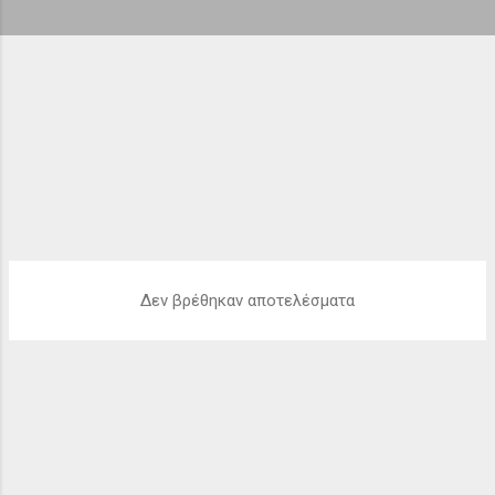
ή
σ
ε
ι
ς
Δεν βρέθηκαν αποτελέσματα