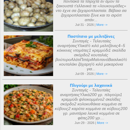
ποντιακά τα τσιριχτά έν άμον τα
ξακουστά τ'ελλενικά τα «λουκουμάδες»
ντο έχνε σα ζαχαροπλαστεία. Βέβαια σα
ζαχαροπλαστεία ξ̌ύνε και το σιρόπ
απάν...
Jul-31 - 2026 |
More ->
Παστίτσιο με μελιτζάνες
Συνταγές - Τελευταίες
αναρτήσειςΥλικά½ κιλό μελιτζάνες4–5
κόκκινες ντομάτες1 κρεμμύδι1 σκελίδα
σκόρδο2 κουταλιές
βούτυροΑλάτιΠιπέριΜαϊντανόΒασιλικό½
κουταλάκι ζάχαρη½ κιλό μακαρόνια
για...
Jul-09 - 2026 |
More ->
Πλιγούρι με λαχανικά
Συνταγές - Τελευταίες
αναρτήσειςΥλικά200 γρ. πλιγούρι1
κρεμμύδι ψιλοκομμένο2 σκελίδες
σκόρδο2 κολοκυθάκια κομμένα σε
κύβους2 καρότα κομμένα σε κύβους200
γρ. μανιτάρια λευκά κομμένα σε
φέτες200 γρ....
Jun-29 - 2026 |
More ->