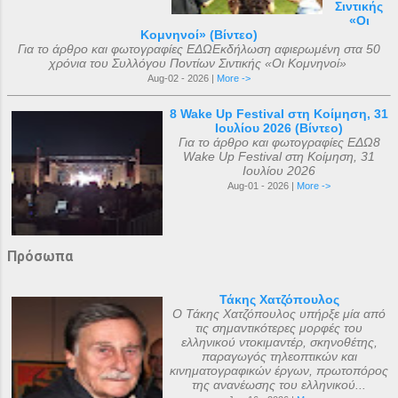
Σιντικής
«Οι
Κομνηνοί» (Βίντεο)
Για το άρθρο και φωτογραφίες ΕΔΩΕκδήλωση αφιερωμένη στα 50
χρόνια του Συλλόγου Ποντίων Σιντικής «Οι Κομνηνοί»
Aug-02 - 2026 |
More ->
8 Wake Up Festival στη Κοίμηση, 31
Ιουλίου 2026 (Βίντεο)
Για το άρθρο και φωτογραφίες ΕΔΩ8
Wake Up Festival στη Κοίμηση, 31
Ιουλίου 2026
Aug-01 - 2026 |
More ->
Πρόσωπα
Τάκης Χατζόπουλος
Ο Τάκης Χατζόπουλος υπήρξε μία από
τις σημαντικότερες μορφές του
ελληνικού ντοκιμαντέρ, σκηνοθέτης,
παραγωγός τηλεοπτικών και
κινηματογραφικών έργων, πρωτοπόρος
της ανανέωσης του ελληνικού...