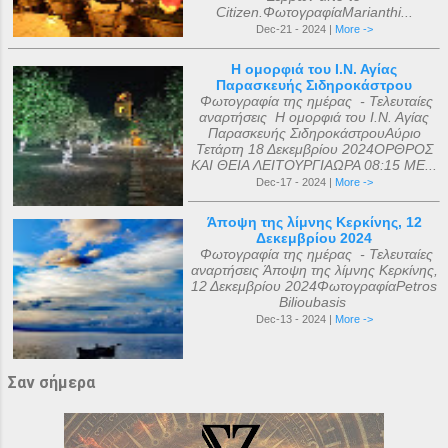
Citizen.ΦωτογραφίαMarianthi...
Dec-21 - 2024 |
More ->
Η ομορφιά του Ι.Ν. Αγίας
Παρασκευής Σιδηροκάστρου
Φωτογραφία της ημέρας - Τελευταίες
αναρτήσεις Η ομορφιά του Ι.Ν. Αγίας
Παρασκευής ΣιδηροκάστρουΑύριο
Τετάρτη 18 Δεκεμβρίου 2024ΟΡΘΡΟΣ
ΚΑΙ ΘΕΙΑ ΛΕΙΤΟΥΡΓΙΑΩΡΑ 08:15 ΜΕ...
Dec-17 - 2024 |
More ->
Άποψη της λίμνης Κερκίνης, 12
Δεκεμβρίου 2024
Φωτογραφία της ημέρας - Τελευταίες
αναρτήσεις Άποψη της λίμνης Κερκίνης,
12 Δεκεμβρίου 2024ΦωτογραφίαPetros
Bilioubasis
Dec-13 - 2024 |
More ->
Σαν σήμερα