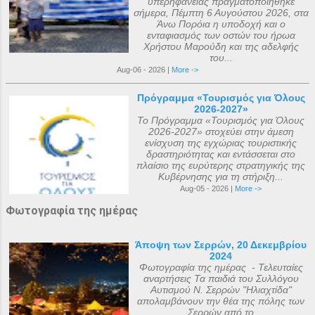
υπερηφάνειας πραγματοποιήθηκε
σήμερα, Πέμπτη 6 Αυγούστου 2026, στα
Άνω Πορόια η υποδοχή και ο
ενταφιασμός των οστών του ήρωα
Χρήστου Μαρούδη και της αδελφής
του...
Aug-06 - 2026 |
More ->
Πρόγραμμα «Τουρισμός για Όλους
2026-2027»
Το Πρόγραμμα «Τουρισμός για Όλους
2026-2027» στοχεύει στην άμεση
ενίσχυση της εγχώριας τουριστικής
δραστηριότητας και εντάσσεται στο
πλαίσιο της ευρύτερης στρατηγικής της
Κυβέρνησης για τη στήριξη...
Aug-05 - 2026 |
More ->
Φωτογραφία της ημέρας
Άποψη των Σερρών, 20 Δεκεμβρίου
2024
Φωτογραφία της ημέρας - Τελευταίες
αναρτήσεις Τα παιδιά του Συλλόγου
Αυτισμού Ν. Σερρών "Ηλιαχτίδα"
απολαμβάνουν την θέα της πόλης των
Σερρών από το