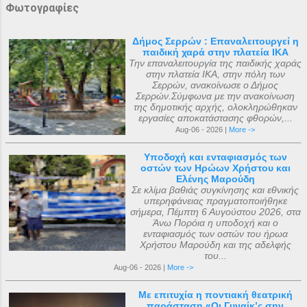
Φωτογραφίες
Δήμος Σερρών : Επαναλειτουργεί η
παιδική χαρά στην πλατεία ΙΚΑ
Την επαναλειτουργία της παιδικής χαράς
στην πλατεία ΙΚΑ, στην πόλη των
Σερρών, ανακοίνωσε ο Δήμος
Σερρών.Σύμφωνα με την ανακοίνωση
της δημοτικής αρχής, ολοκληρώθηκαν
εργασίες αποκατάστασης φθορών,...
Aug-06 - 2026 |
More ->
Υποδοχή και ενταφιασμός των
οστών των Ηρώων Χρήστου και
Ελένης Μαρούδη
Σε κλίμα βαθιάς συγκίνησης και εθνικής
υπερηφάνειας πραγματοποιήθηκε
σήμερα, Πέμπτη 6 Αυγούστου 2026, στα
Άνω Πορόια η υποδοχή και ο
ενταφιασμός των οστών του ήρωα
Χρήστου Μαρούδη και της αδελφής
του...
Aug-06 - 2026 |
More ->
Με επιτυχία η ποντιακή θεατρική
παράσταση «Οι Γυναίκ’ς σην