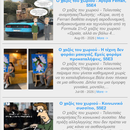
Ο χαζός του χωριού - Αγορά Ferrari,
S5E4
Ο χαζός του χωριού - Τελευταίες
αναρτήσειςΠωλητής: «Κύριε, αυτή η
Ferrari διαθέτει ενεργή αεροδυναμική,
ανθρακονήματα και τεχνολογία από τη
Formula 1!»Ο χαζός του χωριού:
«Ωραία, αλλά αν βάλω 4...
Aug-05 - 2026 |
More ->
Ο χαζός του χωριού - Η τέχνη δεν
φοράει μακιγιάζ. Εμείς φοράμε
προκαταλήψεις, S5E3
Ο χαζός του χωριού - Τελευταίες
αναρτήσειςΥπάρχει ένα κοινωνικό
πείραμα που γίνεται καθημερινά χωρίς
να το καταλαβαίνουμε.Βάλε έναν πίνακα
σε μια αίθουσα. Δίπλα του μια όμορφη
γυναίκα, μοντέλο,...
Jul-08 - 2026 |
More ->
Ο χαζός του χωριού - Κοινωνικό
συσσίτιο, S5E2
Ο χαζός του χωριού - Τελευταίες
αναρτήσειςΤο κοινωνικό συσσίτιο: Μια
πράξη αλληλεγγύης που δεν πρέπει να
μας κάνει να αισθανόμαστε