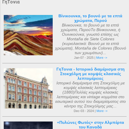
ΓηΤονια
Βίνικουνκα, το βουνό με τα επτά
χρώματα, Περού
Βίνικουνκα, το βουνό με τα επτά
χρώματα, ΠερούΤο Βίνικουνκα, ή
Ουινικούνκα, γνωστό επίσης ως
Montaña de Siete Colores
(κυριολεκτικά: Βουνό με τα επτά
χρώματα), Montaña de Colores (Βουνό
των χρωμάτων)...
Jan-07 - 2025 |
More ->
ΓηΤονια - Ιστορικό διαμέρισμα στη
Στοκχόλμη με κομψές κλασικές
λεπτομέρειες
Ιστορικό διαμέρισμα στη Στοκχόλμη με
κομψές κλασικές λεπτομέρειες
(1880)Πολλές κομψές κλασικές
λεπτομέρειες και vintage κομμάτια στο
εσωτερικό αυτού του διαμερίσματος στο
κέντρο της Στοκχόλμης μας...
Dec-03 - 2024 |
More ->
«Πυλώνες Φωτός» στην Αλμπέρτα
του Καναδά