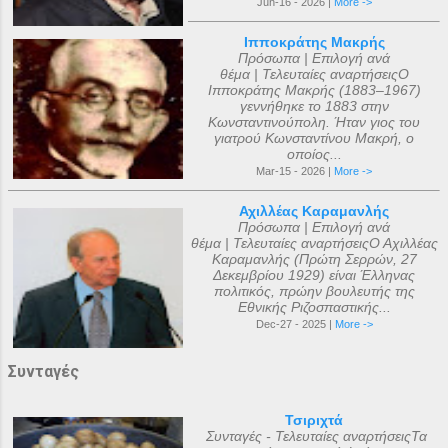
Jun-16 - 2026 |
More ->
Ιπποκράτης Μακρής
Πρόσωπα | Επιλογή ανά
θέμα | Τελευταίες αναρτήσειςΟ
Ιπποκράτης Μακρής (1883–1967)
γεννήθηκε το 1883 στην
Κωνσταντινούπολη. Ήταν γιος του
γιατρού Κωνσταντίνου Μακρή, ο
οποίος...
Mar-15 - 2026 |
More ->
Αχιλλέας Καραμανλής
Πρόσωπα | Επιλογή ανά
θέμα | Τελευταίες αναρτήσειςΟ Αχιλλέας
Καραμανλής (Πρώτη Σερρών, 27
Δεκεμβρίου 1929) είναι Έλληνας
πολιτικός, πρώην βουλευτής της
Εθνικής Ριζοσπαστικής...
Dec-27 - 2025 |
More ->
Συνταγές
Τσιριχτά
Συνταγές - Τελευταίες αναρτήσειςΤα