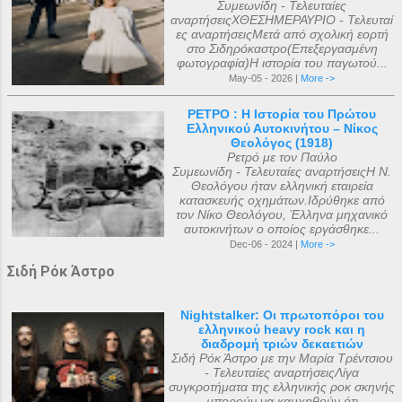
Συμεωνίδη - Τελευταίες
αναρτήσειςΧΘΕΣΗΜΕΡΑΥΡΙΟ - Τελευταί
ες αναρτήσειςΜετά από σχολική εορτή
στο Σιδηρόκαστρο(Επεξεργασμένη
φωτογραφία)Η ιστορία του παγωτού...
May-05 - 2026 |
More ->
ΡΕΤΡΟ : Η Ιστορία του Πρώτου
Ελληνικού Αυτοκινήτου – Νίκος
Θεολόγος (1918)
Ρετρό με τον Παύλο
Συμεωνίδη - Τελευταίες αναρτήσειςΗ Ν.
Θεολόγου ήταν ελληνική εταιρεία
κατασκευής οχημάτων.Ιδρύθηκε από
τον Νίκο Θεολόγου, Έλληνα μηχανικό
αυτοκινήτων ο οποίος εργάσθηκε...
Dec-06 - 2024 |
More ->
Σιδή Ρόκ Άστρο
Nightstalker: Οι πρωτοπόροι του
ελληνικού heavy rock και η
διαδρομή τριών δεκαετιών
Σιδή Ρόκ Άστρο με την Μαρία Τρέντσιου
- Τελευταίες αναρτήσειςΛίγα
συγκροτήματα της ελληνικής ροκ σκηνής
μπορούν να καυχηθούν ότι