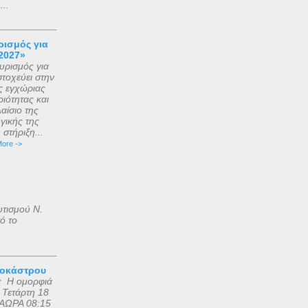
..
ισμός για
2027»
ρισμός για
τοχεύει στην
ς εγχώριας
ιότητας και
αίσιο της
γικής της
στήριξη...
ore ->
υτισμού Ν.
ό το
ροκάστρου
ς Η ομορφιά
 Τετάρτη 18
ΑΩΡΑ 08:15