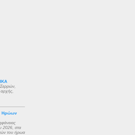
 ΙΚΑ
 Σερρών,
 αρχής,
ν Ηρώων
ηφάνειας
 2026, στα
τών του ήρωα