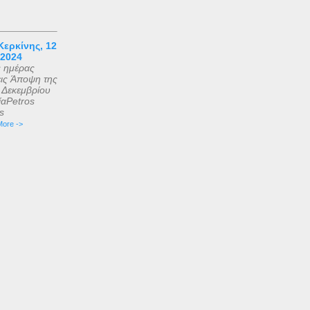
ερκίνης, 12
 2024
ς ημέρας
εις Άποψη της
2 Δεκεμβρίου
αPetros
is
ore ->