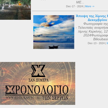
ΜΕ...
Dec-17 - 2024 |
More ->
Άποψη της λίμνης Κ
Δεκεμβρίου
Φωτογραφία τη
- Τελευταίες αναρτήσ
λίμνης Κερκίνης, 1
2024Φωτογραφί
Bilioubas
Dec-13 - 2024 |
M