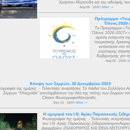
Χρήστου Μαρούδη και της αδελφής του.
Aug-06 - 2026 |
More ->
Πρόγραμμα «Τουρ
Όλους 2026-
Το Πρόγραμμα «Του
Όλους 2026-2027» σ
άμεση ενίσχυση τη
τουριστικής δραστηρ
εντάσσεται στο πλ
ευρύτερης στρατη
Κυβέρνησης για τη 
Aug-05 - 2026 |
M
Άποψη των Σερρών, 20 Δεκεμβρίου 2024
ογραφία της ημέρας - Τελευταίες αναρτήσεις Τα παιδιά του Συλλόγου Α
Σερρών "Ηλιαχτίδα" απολαμβάνουν την θέα της πόλης των Σερρών απ
Citizen.ΦωτογραφίαMarianthi...
Dec-21 - 2024 |
More ->
Η ομορφιά του Ι.Ν. Αγίας Παρασκευής Σιδη
Φωτογραφία της ημέρας - Τελευταίες αναρτήσει
του Ι.Ν. Αγίας Παρασκευής ΣιδηροκάστρουΑύριο
Δεκεμβρίου 2024ΟΡΘΡΟΣ ΚΑΙ ΘΕΙΑ ΛΕΙΤΟΥΡΓΙ