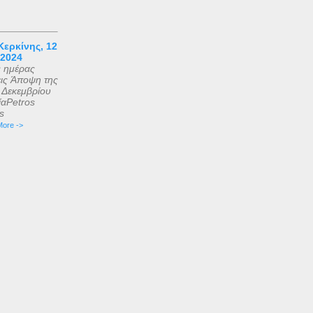
ερκίνης, 12
 2024
ς ημέρας
εις Άποψη της
2 Δεκεμβρίου
αPetros
is
ore ->