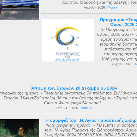
Χρήστου Μαρούδη και της αδελφής του.
Aug-06 - 2026 |
More ->
Πρόγραμμα «Τουρ
Όλους 2026-
Το Πρόγραμμα «Του
Όλους 2026-2027» σ
άμεση ενίσχυση τη
τουριστικής δραστηρ
εντάσσεται στο πλ
ευρύτερης στρατη
Κυβέρνησης για τη 
Aug-05 - 2026 |
M
Άποψη των Σερρών, 20 Δεκεμβρίου 2024
ογραφία της ημέρας - Τελευταίες αναρτήσεις Τα παιδιά του Συλλόγου Α
Σερρών "Ηλιαχτίδα" απολαμβάνουν την θέα της πόλης των Σερρών απ
Citizen.ΦωτογραφίαMarianthi...
Dec-21 - 2024 |
More ->
Η ομορφιά του Ι.Ν. Αγίας Παρασκευής Σιδη
Φωτογραφία της ημέρας - Τελευταίες αναρτήσει
του Ι.Ν. Αγίας Παρασκευής ΣιδηροκάστρουΑύριο
Δεκεμβρίου 2024ΟΡΘΡΟΣ ΚΑΙ ΘΕΙΑ ΛΕΙΤΟΥΡΓΙ