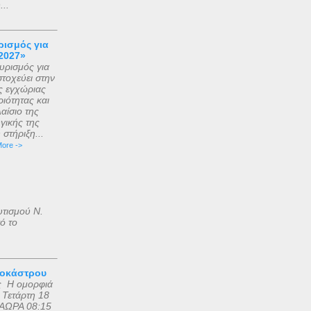
..
ισμός για
2027»
ρισμός για
τοχεύει στην
ς εγχώριας
ιότητας και
αίσιο της
γικής της
στήριξη...
ore ->
υτισμού Ν.
ό το
ροκάστρου
ς Η ομορφιά
 Τετάρτη 18
ΑΩΡΑ 08:15