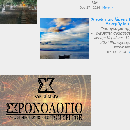
ΜΕ...
Dec-17 - 2024 |
More ->
Άποψη της λίμνης Κ
Δεκεμβρίου
Φωτογραφία τη
- Τελευταίες αναρτήσ
λίμνης Κερκίνης, 1
2024Φωτογραφί
Bilioubas
Dec-13 - 2024 |
M