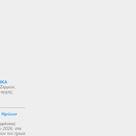
 ΙΚΑ
 Σερρών,
 αρχής,
ν Ηρώων
ηφάνειας
 2026, στα
τών του ήρωα