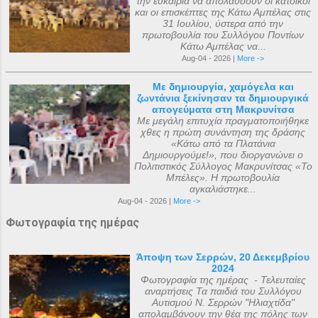
την ευκαιρία να απολαύσουν οι κάτοικοι
και οι επισκέπτες της Κάτω Αμπέλας στις
31 Ιουλίου, ύστερα από την
πρωτοβουλία του Συλλόγου Ποντίων
Κάτω Αμπέλας να...
Aug-04 - 2026 |
More ->
Με δημιουργία, χαμόγελα και
ζωντάνια ξεκίνησαν τα δημιουργικά
απογεύματα στη Μακρυνίτσα
Με μεγάλη επιτυχία πραγματοποιήθηκε
χθες η πρώτη συνάντηση της δράσης
«Κάτω από τα Πλατάνια
Δημιουργούμε!», που διοργανώνει ο
Πολιτιστικός Σύλλογος Μακρυνίτσας «Το
Μπέλες». Η πρωτοβουλία
αγκαλιάστηκε...
Aug-04 - 2026 |
More ->
Φωτογραφία της ημέρας
Άποψη των Σερρών, 20 Δεκεμβρίου
2024
Φωτογραφία της ημέρας - Τελευταίες
αναρτήσεις Τα παιδιά του Συλλόγου
Αυτισμού Ν. Σερρών "Ηλιαχτίδα"
απολαμβάνουν την θέα της πόλης των