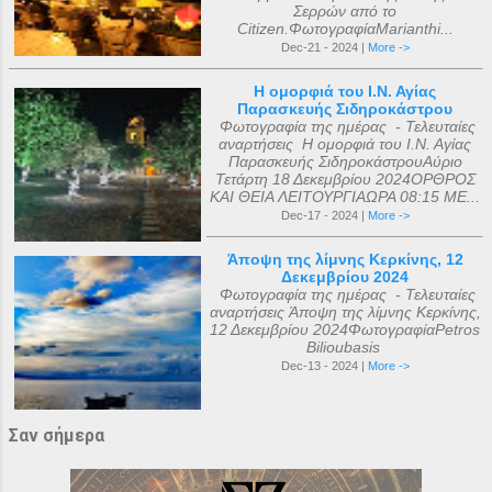
Σερρών από το
Citizen.ΦωτογραφίαMarianthi...
Dec-21 - 2024 |
More ->
Η ομορφιά του Ι.Ν. Αγίας
Παρασκευής Σιδηροκάστρου
Φωτογραφία της ημέρας - Τελευταίες
αναρτήσεις Η ομορφιά του Ι.Ν. Αγίας
Παρασκευής ΣιδηροκάστρουΑύριο
Τετάρτη 18 Δεκεμβρίου 2024ΟΡΘΡΟΣ
ΚΑΙ ΘΕΙΑ ΛΕΙΤΟΥΡΓΙΑΩΡΑ 08:15 ΜΕ...
Dec-17 - 2024 |
More ->
Άποψη της λίμνης Κερκίνης, 12
Δεκεμβρίου 2024
Φωτογραφία της ημέρας - Τελευταίες
αναρτήσεις Άποψη της λίμνης Κερκίνης,
12 Δεκεμβρίου 2024ΦωτογραφίαPetros
Bilioubasis
Dec-13 - 2024 |
More ->
Σαν σήμερα