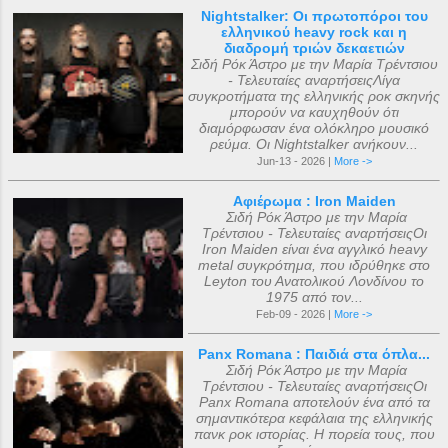
Nightstalker: Οι πρωτοπόροι του
ελληνικού heavy rock και η
διαδρομή τριών δεκαετιών
Σιδή Ρόκ Άστρο με την Μαρία Τρέντσιου
- Τελευταίες αναρτήσειςΛίγα
συγκροτήματα της ελληνικής ροκ σκηνής
μπορούν να καυχηθούν ότι
διαμόρφωσαν ένα ολόκληρο μουσικό
ρεύμα. Οι Nightstalker ανήκουν...
Jun-13 - 2026 |
More ->
Αφιέρωμα : Iron Maiden
Σιδή Ρόκ Άστρο με την Μαρία
Τρέντσιου - Τελευταίες αναρτήσειςΟι
Iron Maiden είναι ένα αγγλικό heavy
metal συγκρότημα, που ιδρύθηκε στο
Leyton του Ανατολικού Λονδίνου το
1975 από τον...
Feb-09 - 2026 |
More ->
Panx Romana : Παιδιά στα όπλα...
Σιδή Ρόκ Άστρο με την Μαρία
Τρέντσιου - Τελευταίες αναρτήσειςΟι
Panx Romana αποτελούν ένα από τα
σημαντικότερα κεφάλαια της ελληνικής
πανκ ροκ ιστορίας. Η πορεία τους, που