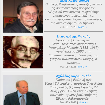
Τάκης Χατζόπουλος
Ο Τάκης Χατζόπουλος υπήρξε μία από
τις σημαντικότερες μορφές του
ελληνικού ντοκιμαντέρ, σκηνοθέτης,
παραγωγός τηλεοπτικών και
κινηματογραφικών έργων, πρωτοπόρος
της ανανέωσης του ελληνικού...
Jun-16 - 2026 |
More ->
Ιπποκράτης Μακρής
Πρόσωπα | Επιλογή ανά
θέμα | Τελευταίες αναρτήσειςΟ
Ιπποκράτης Μακρής (1883–1967)
γεννήθηκε το 1883 στην
Κωνσταντινούπολη. Ήταν γιος του
γιατρού Κωνσταντίνου Μακρή, ο
οποίος...
Mar-15 - 2026 |
More ->
Αχιλλέας Καραμανλής
Πρόσωπα | Επιλογή ανά
θέμα | Τελευταίες αναρτήσειςΟ Αχιλλέας
Καραμανλής (Πρώτη Σερρών, 27
Δεκεμβρίου 1929) είναι Έλληνας
πολιτικός, πρώην βουλευτής της
Εθνικής Ριζοσπαστικής...
Dec-27 - 2025 |
More ->