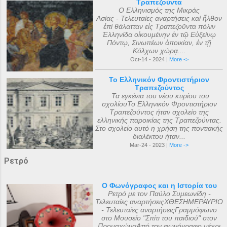
Τραπεζούντα
Ο Ελληνισμός της Μικράς
Ασίας - Τελευταίες αναρτήσεις καὶ ἦλθον
ἐπὶ θάλατταν εἰς Τραπεζοῦντα πόλιν
Ἑλληνίδα οἰκουμένην ἐν τῷ Εὐξείνῳ
Πόντῳ, Σινωπέων ἀποικίαν, ἐν τῇ
Κόλχων χώρᾳ....
Oct-14 - 2024 |
More ->
Το Ελληνικόν Φροντιστήριον
Τραπεζούντος
Τα εγκένια του νέου κτιρίου του
σχολίουΤο Ελληνικόν Φροντιστήριον
Τραπεζούντος ήταν σχολείο της
ελληνικής παροικίας της Τραπεζούντας.
Στο σχολείο αυτό η χρήση της ποντιακής
διαλέκτου ήταν...
Mar-24 - 2023 |
More ->
Ρετρό
Ο Φωνόγραφος και η Ιστορία του
Ρετρό με τον Παύλο Συμεωνίδη -
Τελευταίες αναρτήσειςΧΘΕΣΗΜΕΡΑΥΡΙΟ
- Τελευταίες αναρτήσειςΓραμμόφωνο
στο Μουσείο "Σπίτι του παιδιού" στον
ΠρομαχώναΑπό τον φωνόγραφο μέχρι