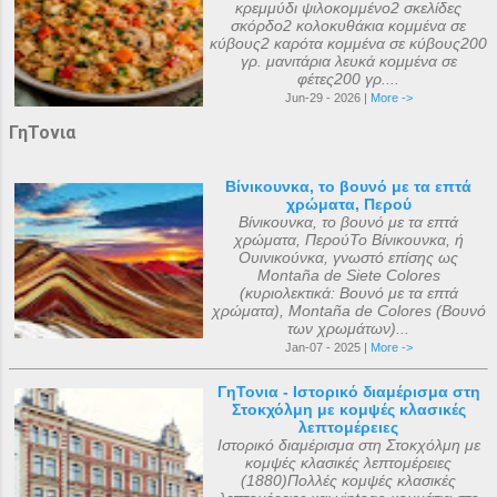
κρεμμύδι ψιλοκομμένο2 σκελίδες
σκόρδο2 κολοκυθάκια κομμένα σε
κύβους2 καρότα κομμένα σε κύβους200
γρ. μανιτάρια λευκά κομμένα σε
φέτες200 γρ....
Jun-29 - 2026 |
More ->
ΓηΤονια
Βίνικουνκα, το βουνό με τα επτά
χρώματα, Περού
Βίνικουνκα, το βουνό με τα επτά
χρώματα, ΠερούΤο Βίνικουνκα, ή
Ουινικούνκα, γνωστό επίσης ως
Montaña de Siete Colores
(κυριολεκτικά: Βουνό με τα επτά
χρώματα), Montaña de Colores (Βουνό
των χρωμάτων)...
Jan-07 - 2025 |
More ->
ΓηΤονια - Ιστορικό διαμέρισμα στη
Στοκχόλμη με κομψές κλασικές
λεπτομέρειες
Ιστορικό διαμέρισμα στη Στοκχόλμη με
κομψές κλασικές λεπτομέρειες
(1880)Πολλές κομψές κλασικές