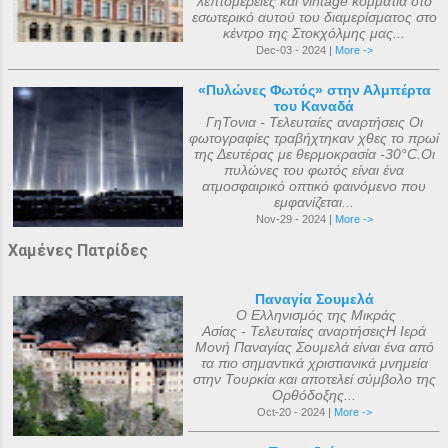
λεπτομέρειες και vintage κομμάτια στο
εσωτερικό αυτού του διαμερίσματος στο
κέντρο της Στοκχόλμης μας...
Dec-03 - 2024 |
More ->
«Πυλώνες Φωτός» στην Αλμπέρτα
του Καναδά
ΓηΤονια - Τελευταίες αναρτήσεις Οι
φωτογραφίες τραβήχτηκαν χθες το πρωί
της Δευτέρας με θερμοκρασία -30°C.Οι
πυλώνες του φωτός είναι ένα
ατμοσφαιρικό οπτικό φαινόμενο που
εμφανίζεται...
Nov-29 - 2024 |
More ->
Χαμένες Πατρίδες
Παναγία Σουμελά
Ο Ελληνισμός της Μικράς
Ασίας - Τελευταίες αναρτήσειςΗ Ιερά
Μονή Παναγίας Σουμελά είναι ένα από
τα πιο σημαντικά χριστιανικά μνημεία
στην Τουρκία και αποτελεί σύμβολο της
Ορθόδοξης...
Oct-20 - 2024 |
More ->