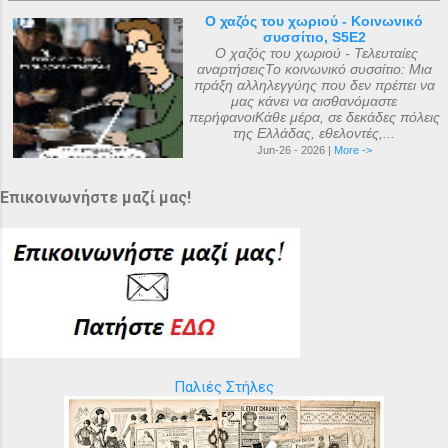
Ο χαζός του χωριού - Κοινωνικό
συσσίτιο, S5E2
Ο χαζός του χωριού - Τελευταίες
αναρτήσειςΤο κοινωνικό συσσίτιο: Μια
πράξη αλληλεγγύης που δεν πρέπει να
μας κάνει να αισθανόμαστε
περήφανοιΚάθε μέρα, σε δεκάδες πόλεις
της Ελλάδας, εθελοντές,...
Jun-26 - 2026 |
More ->
Επικοινωνήστε μαζί μας!
Παλιές Στήλες