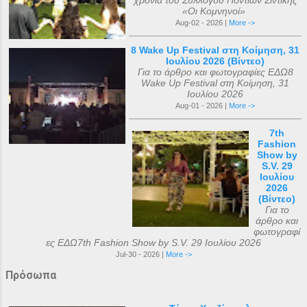
χρόνια του Συλλόγου Ποντίων Σιντικής
«Οι Κομνηνοί»
Aug-02 - 2026 |
More ->
8 Wake Up Festival στη Κοίμηση, 31
Ιουλίου 2026 (Βίντεο)
Για το άρθρο και φωτογραφίες ΕΔΩ8
Wake Up Festival στη Κοίμηση, 31
Ιουλίου 2026
Aug-01 - 2026 |
More ->
7th
Fashion
Show by
S.V. 29
Ιουλίου
2026
(Βίντεο)
Για το
άρθρο και
φωτογραφί
ες ΕΔΩ7th Fashion Show by S.V. 29 Ιουλίου 2026
Jul-30 - 2026 |
More ->
Πρόσωπα