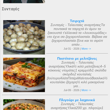
Συνταγές
Τσιριχτά
Συνταγές - Τελευταίες αναρτήσειςΤα
ποντιακά τα τσιριχτά έν άμον τα
ξακουστά τ'ελλενικά τα «λουκουμάδες»
ντο έχνε σα ζαχαροπλαστεία. Βέβαια σα
ζαχαροπλαστεία ξ̌ύνε και το σιρόπ
απάν...
Jul-31 - 2026 |
More ->
Παστίτσιο με μελιτζάνες
Συνταγές - Τελευταίες
αναρτήσειςΥλικά½ κιλό μελιτζάνες4–5
κόκκινες ντομάτες1 κρεμμύδι1 σκελίδα
σκόρδο2 κουταλιές
βούτυροΑλάτιΠιπέριΜαϊντανόΒασιλικό½
κουταλάκι ζάχαρη½ κιλό μακαρόνια
για...
Jul-09 - 2026 |
More ->
Πλιγούρι με λαχανικά
Συνταγές - Τελευταίες
αναρτήσειςΥλικά200 γρ. πλιγούρι1