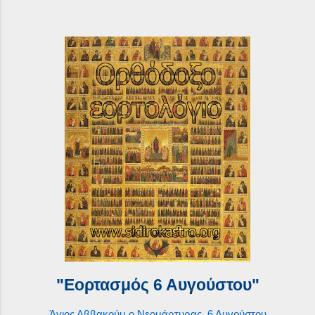
"Εορτασμός 6 Αυγούστου"
Άγιος Αββακούμ ο Νεομάρτυρας, 6 Αυγούστου