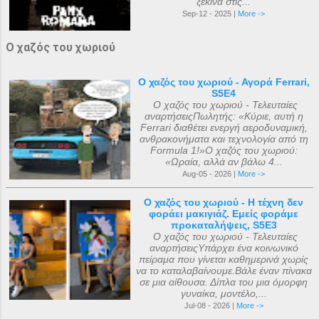
ξεκινά στις...
Sep-12 - 2025 |
More ->
Ο χαζός του χωριού
Ο χαζός του χωριού - Αγορά Ferrari,
S5E4
Ο χαζός του χωριού - Τελευταίες
αναρτήσειςΠωλητής: «Κύριε, αυτή η
Ferrari διαθέτει ενεργή αεροδυναμική,
ανθρακονήματα και τεχνολογία από τη
Formula 1!»Ο χαζός του χωριού:
«Ωραία, αλλά αν βάλω 4...
Aug-05 - 2026 |
More ->
Ο χαζός του χωριού - Η τέχνη δεν
φοράει μακιγιάζ. Εμείς φοράμε
προκαταλήψεις, S5E3
Ο χαζός του χωριού - Τελευταίες
αναρτήσειςΥπάρχει ένα κοινωνικό
πείραμα που γίνεται καθημερινά χωρίς
να το καταλαβαίνουμε.Βάλε έναν πίνακα
σε μια αίθουσα. Δίπλα του μια όμορφη
γυναίκα, μοντέλο,...
Jul-08 - 2026 |
More ->