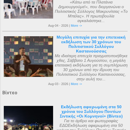
«Κάτω από τα Πλατάνια
Δημιουργούμε!», που διοργανώνει ο
Πολιτιστικός Σύλλογος Μακρυνίτσας «Το
Μπέλες». Η πρωτοβουλία
αγκαλιάστηκε...
Aug-04 - 2026 |
More ->
Μεγάλη επιτυχία για την επετειακή
εκδήλωση των 30 χρόνων του
Πολιτιστικού Συλλόγου
Καστανούσσας
Με ιδιαίτερη επιτυχία πραγματοποιήθηκε
χθες, Σάββατο 1 Αυγούστου, η μεγάλη
επετειακή εκδήλωση για τη συμπλήρωση
30 χρόνων από την ίδρυση του
Πολιτιστικού Συλλόγου Καστανούσσας,
στην αυλή του...
Aug-03 - 2026 |
More ->
Βίντεο
Εκδήλωση αφιερωμένη στα 50
χρόνια του Συλλόγου Ποντίων
Σιντικής «Οι Κομνηνοί» (Βίντεο)
Για το άρθρο και φωτογραφίες
ΕΔΩΕκδήλωση αφιερωμένη στα 50