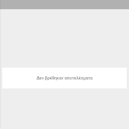
ή
σ
ε
ι
ς
Δεν βρέθηκαν αποτελέσματα