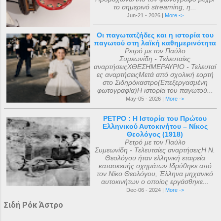
το σημερινό streaming, η...
Jun-21 - 2026 |
More ->
Οι παγωτατζήδες και η ιστορία του
παγωτού στη λαϊκή καθημερινότητα
Ρετρό με τον Παύλο
Συμεωνίδη - Τελευταίες
αναρτήσειςΧΘΕΣΗΜΕΡΑΥΡΙΟ - Τελευταί
ες αναρτήσειςΜετά από σχολική εορτή
στο Σιδηρόκαστρο(Επεξεργασμένη
φωτογραφία)Η ιστορία του παγωτού...
May-05 - 2026 |
More ->
ΡΕΤΡΟ : Η Ιστορία του Πρώτου
Ελληνικού Αυτοκινήτου – Νίκος
Θεολόγος (1918)
Ρετρό με τον Παύλο
Συμεωνίδη - Τελευταίες αναρτήσειςΗ Ν.
Θεολόγου ήταν ελληνική εταιρεία
κατασκευής οχημάτων.Ιδρύθηκε από
τον Νίκο Θεολόγου, Έλληνα μηχανικό
αυτοκινήτων ο οποίος εργάσθηκε...
Dec-06 - 2024 |
More ->
Σιδή Ρόκ Άστρο