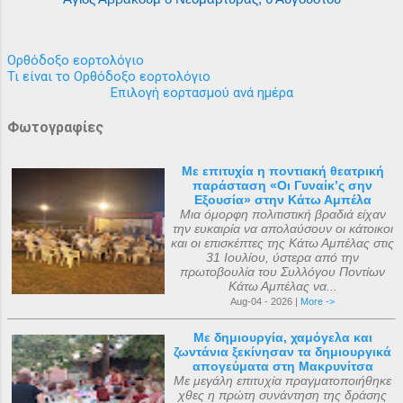
Ορθόδοξο εορτολόγιο
Τι είναι το Ορθόδοξο εορτολόγιο
Επιλογή εορτασμού ανά ημέρα
Φωτογραφίες
Με επιτυχία η ποντιακή θεατρική
παράσταση «Οι Γυναίκ’ς σην
Εξουσία» στην Κάτω Αμπέλα
Μια όμορφη πολιτιστική βραδιά είχαν
την ευκαιρία να απολαύσουν οι κάτοικοι
και οι επισκέπτες της Κάτω Αμπέλας στις
31 Ιουλίου, ύστερα από την
πρωτοβουλία του Συλλόγου Ποντίων
Κάτω Αμπέλας να...
Aug-04 - 2026 |
More ->
Με δημιουργία, χαμόγελα και
ζωντάνια ξεκίνησαν τα δημιουργικά
απογεύματα στη Μακρυνίτσα
Με μεγάλη επιτυχία πραγματοποιήθηκε
χθες η πρώτη συνάντηση της δράσης