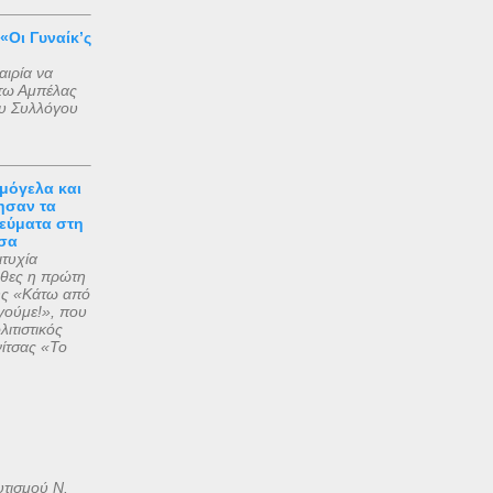
«Οι Γυναίκ’ς
αιρία να
άτω Αμπέλας
ου Συλλόγου
μόγελα και
ησαν τα
εύματα στη
σα
ιτυχία
θες η πρώτη
ης «Κάτω από
γούμε!», που
ιτιστικός
ίτσας «Το
υτισμού Ν.