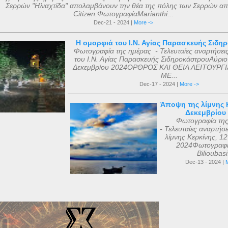
Σερρών "Ηλιαχτίδα" απολαμβάνουν την θέα της πόλης των Σερρών απ
Citizen.ΦωτογραφίαMarianthi...
Dec-21 - 2024 |
More ->
Η ομορφιά του Ι.Ν. Αγίας Παρασκευής Σιδη
Φωτογραφία της ημέρας - Τελευταίες αναρτήσει
του Ι.Ν. Αγίας Παρασκευής ΣιδηροκάστρουΑύριο
Δεκεμβρίου 2024ΟΡΘΡΟΣ ΚΑΙ ΘΕΙΑ ΛΕΙΤΟΥΡΓΙ
ΜΕ...
Dec-17 - 2024 |
More ->
Άποψη της λίμνης Κ
Δεκεμβρίου
Φωτογραφία τη
- Τελευταίες αναρτήσ
λίμνης Κερκίνης, 1
2024Φωτογραφί
Bilioubas
Dec-13 - 2024 |
M