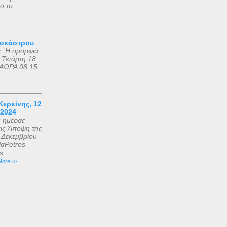
ό το
ροκάστρου
ς Η ομορφιά
 Τετάρτη 18
ΑΩΡΑ 08:15
ερκίνης, 12
 2024
ς ημέρας
εις Άποψη της
2 Δεκεμβρίου
αPetros
is
ore ->