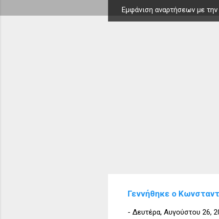
Εμφάνιση αναρτήσεων με την
Α
ν
α
ρ
τ
ή
σ
ε
ι
ς
Γεννήθηκε ο Κωνσταντ
-
Δευτέρα, Αυγούστου 26, 2