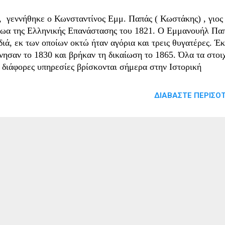
 γεννήθηκε ο Κωνσταντίνος Εμμ. Παπάς ( Κωστάκης) , γιος
ωα της Ελληνικής Επανάστασης του 1821. Ο Εμμανουήλ Πα
διά, εκ των οποίων οκτώ ήταν αγόρια και τρεις θυγατέρες. Έ
νησαν το 1830 και βρήκαν τη δικαίωση το 1865. Όλα τα στοι
ς διάφορες υπηρεσίες βρίσκονται σήμερα στην Ιστορική
νών μαζί με άλλα έγγραφα ιστορικής σημασίας από όπου και
λη συμβολή των Μακεδόνων στην επανάσταση του 1821.
ΔΙΑΒΆΣΤΕ ΠΕΡΙΣΌΤ