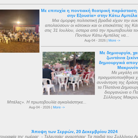
Με επιτυχία η ποντιακή θεατρική παράσταση 
σην Εξουσία» στην Κάτω Αμπέλα
Μια όμορφη πολιτιστική βραδιά είχαν την ευκ
απολαύσουν οι κάτοικοι και οι επισκέπτες της Κ
στις 31 Ιουλίου, ύστερα από την πρωτοβουλία τ
Ποντίων Κάτω Αμπέλας να...
Aug-04 - 2026 |
More ->
Με δημιουργία, χα
ζωντάνια ξεκίν
δημιουργικά απογ
Μακρυνίτ
Με μεγάλη επ
πραγματοποιήθηκε χ
συνάντηση της δράσ
τα Πλατάνια Δημιουρ
διοργανώνει ο Πολ
Σύλλογος Μακρυν
Μπέλες». Η πρωτοβουλία αγκαλιάστηκε...
Aug-04 - 2026 |
More ->
Άποψη των Σερρών, 20 Δεκεμβρίου 2024
ογραφία της ημέρας - Τελευταίες αναρτήσεις Τα παιδιά του Συλλόγου Α