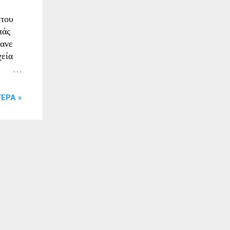
 του
πάς
κανε
χεία
ΕΡΑ »