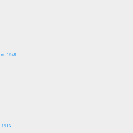
του 1949
υ 1916