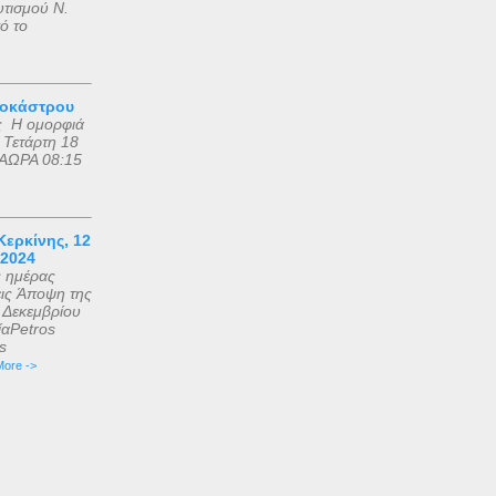
υτισμού Ν.
ό το
ροκάστρου
ς Η ομορφιά
 Τετάρτη 18
ΑΩΡΑ 08:15
ερκίνης, 12
 2024
ς ημέρας
εις Άποψη της
2 Δεκεμβρίου
αPetros
is
ore ->