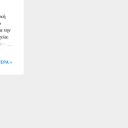
ική
υ
α την
εία:
άτου.
εις
ΕΡΑ »
αι
α
θώνει
ίες
ξύ η
ρη της