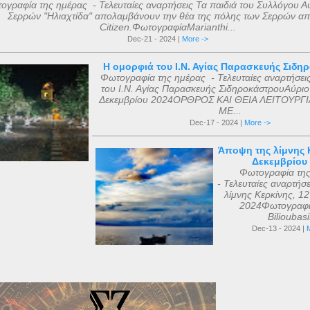
ογραφία της ημέρας - Τελευταίες αναρτήσεις Τα παιδιά του Συλλόγου Α
Σερρών "Ηλιαχτίδα" απολαμβάνουν την θέα της πόλης των Σερρών απ
Citizen.ΦωτογραφίαMarianthi...
Dec-21 - 2024 |
More ->
Η ομορφιά του Ι.Ν. Αγίας Παρασκευής Σιδη
Φωτογραφία της ημέρας - Τελευταίες αναρτήσει
του Ι.Ν. Αγίας Παρασκευής ΣιδηροκάστρουΑύριο
Δεκεμβρίου 2024ΟΡΘΡΟΣ ΚΑΙ ΘΕΙΑ ΛΕΙΤΟΥΡΓΙ
ΜΕ...
Dec-17 - 2024 |
More ->
Άποψη της λίμνης Κ
Δεκεμβρίου
Φωτογραφία τη
- Τελευταίες αναρτήσ
λίμνης Κερκίνης, 1
2024Φωτογραφί
Bilioubas
Dec-13 - 2024 |
M