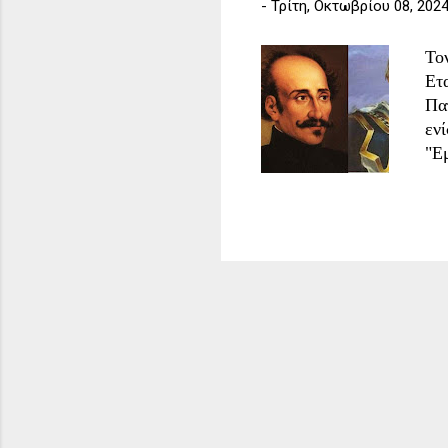
-
Τρίτη, Οκτωβρίου 08, 202
Το
Ετ
Πα
εν
"Ε
18
Σέ
συ
πρ
υπ
βο
μέ
Γι
κα
φή
Ελ
από