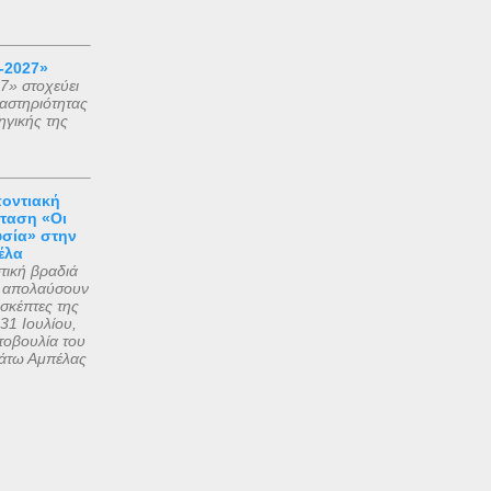
-2027»
7» στοχεύει
αστηριότητας
ηγικής της
ποντιακή
ταση «Οι
υσία» στην
έλα
τική βραδιά
να απολαύσουν
πισκέπτες της
31 Ιουλίου,
τοβουλία του
άτω Αμπέλας