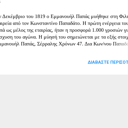
4
ν Δεκέμβριο του 1819 ο Εμμανουήλ Παπάς μυήθηκε στη Φιλ
αιρεία από τον Κωνσταντίνο Παπαδάτο. Η πρώτη ενέργεια το
πά ως μέλος της εταιρίας, ήταν η προσφορά 1.000 γροσιών γι
ίσχυση του αγώνα. Η μύησή του σημειώνεται με τα εξής στοιχ
μμανουήλ Παπάς, Σέρραλης Χρόνων 47. Δια Κων/νου Παπαδ
19 Δεκεμβρίου 21. Κωνσταντινούπολης. Τω Αγίω Χρυσάνθω 
ρρας. Γρόσια 1000". Στην Κωνσταντινούπολη ο Παπάς
ΔΙΑΒΆΣΤΕ ΠΕΡΙΣΌΤ
νεργάστηκε με τους Φιλικούς Κ. Κουμπάρη και Γ. Σταματά κ
οχώρησαν στη μύηση και άλλων μελών, ενώ σύμφωνα με τις
οδείξεις του Αλέξανδρου Υψηλάντη, οργάνωσαν ταμείο για ν
ηθήσουν τον αγώνα. Με τα μέσα που διέθετε ο Παπάς, κατορ
σω της Πύλης να εισπράξει μεγάλο μέρος από το χρέος του
ουσούφ Μπέη των Σερρών (500.000 χρυσές δραχμές), τις οπο
ι διαθέτει επίσης εξ ολοκλήρου στον εθνικό αγώνα. Στο μετα
μη του για την πατριωτική του δράση είχε φτάσει σε κάθε άκ
λάδας. Είχε εκπονήσει μάλιστα και σχέδιο για δολοφονική
πειρα κατά ...