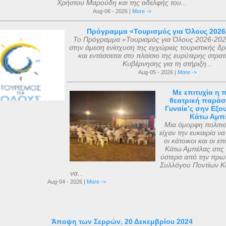
Χρήστου Μαρούδη και της αδελφής του...
Aug-06 - 2026 |
More ->
Πρόγραμμα «Τουρισμός για Όλους 2026
Το Πρόγραμμα «Τουρισμός για Όλους 2026-202
στην άμεση ενίσχυση της εγχώριας τουριστικής δρ
και εντάσσεται στο πλαίσιο της ευρύτερης στρατ
Κυβέρνησης για τη στήριξη...
Aug-05 - 2026 |
More ->
Με επιτυχία η 
θεατρική παράσ
Γυναίκ’ς σην Εξο
Κάτω Αμπ
Μια όμορφη πολιτισ
είχαν την ευκαιρία 
οι κάτοικοι και οι ε
Κάτω Αμπέλας στις 
ύστερα από την πρω
Συλλόγου Ποντίων Κ
να...
Aug-04 - 2026 |
More ->
Άποψη των Σερρών, 20 Δεκεμβρίου 2024