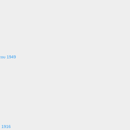
του 1949
υ 1916