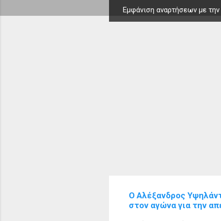
Εμφάνιση αναρτήσεων με την
Α
ν
α
ρ
τ
ή
σ
ε
ι
ς
Ο Αλέξανδρος Υψηλάντ
στον αγώνα για την α