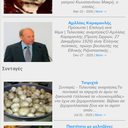
γιατρού Κωνσταντίνου Μακρή, ο
οποίος...
Mar-15 - 2026 |
More ->
Αχιλλέας Καραμανλής
Πρόσωπα | Επιλογή ανά
θέμα | Τελευταίες αναρτήσειςΟ Αχιλλέας
Καραμανλής (Πρώτη Σερρών, 27
Δεκεμβρίου 1929) είναι Έλληνας
πολιτικός, πρώην βουλευτής της
Εθνικής Ριζοσπαστικής...
Dec-27 - 2025 |
More ->
Συνταγές
Τσιριχτά
Συνταγές - Τελευταίες αναρτήσειςΤα
ποντιακά τα τσιριχτά έν άμον τα
ξακουστά τ'ελλενικά τα «λουκουμάδες»
ντο έχνε σα ζαχαροπλαστεία. Βέβαια σα
ζαχαροπλαστεία ξ̌ύνε και το σιρόπ
απάν...
Jul-31 - 2026 |
More ->
Παστίτσιο με μελιτζάνες