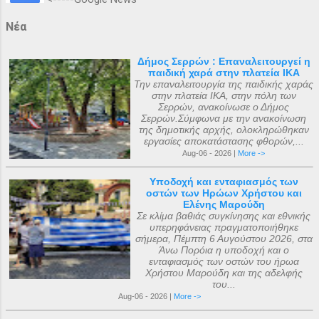
Νέα
Δήμος Σερρών : Επαναλειτουργεί η
παιδική χαρά στην πλατεία ΙΚΑ
Την επαναλειτουργία της παιδικής χαράς
στην πλατεία ΙΚΑ, στην πόλη των
Σερρών, ανακοίνωσε ο Δήμος
Σερρών.Σύμφωνα με την ανακοίνωση
της δημοτικής αρχής, ολοκληρώθηκαν
εργασίες αποκατάστασης φθορών,...
Aug-06 - 2026 |
More ->
Υποδοχή και ενταφιασμός των
οστών των Ηρώων Χρήστου και
Ελένης Μαρούδη
Σε κλίμα βαθιάς συγκίνησης και εθνικής
υπερηφάνειας πραγματοποιήθηκε
σήμερα, Πέμπτη 6 Αυγούστου 2026, στα
Άνω Πορόια η υποδοχή και ο
ενταφιασμός των οστών του ήρωα
Χρήστου Μαρούδη και της αδελφής
του...
Aug-06 - 2026 |
More ->