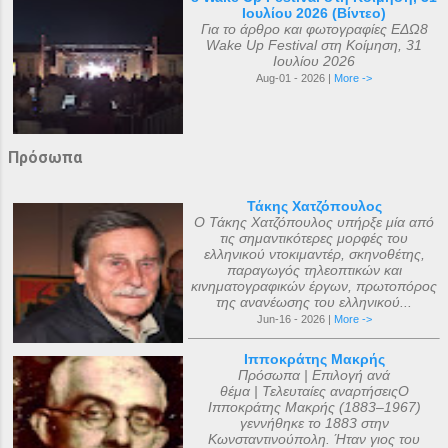
Ιουλίου 2026 (Βίντεο)
Για το άρθρο και φωτογραφίες ΕΔΩ8
Wake Up Festival στη Κοίμηση, 31
Ιουλίου 2026
Aug-01 - 2026 |
More ->
Πρόσωπα
Τάκης Χατζόπουλος
Ο Τάκης Χατζόπουλος υπήρξε μία από
τις σημαντικότερες μορφές του
ελληνικού ντοκιμαντέρ, σκηνοθέτης,
παραγωγός τηλεοπτικών και
κινηματογραφικών έργων, πρωτοπόρος
της ανανέωσης του ελληνικού...
Jun-16 - 2026 |
More ->
Ιπποκράτης Μακρής
Πρόσωπα | Επιλογή ανά
θέμα | Τελευταίες αναρτήσειςΟ
Ιπποκράτης Μακρής (1883–1967)
γεννήθηκε το 1883 στην
Κωνσταντινούπολη. Ήταν γιος του