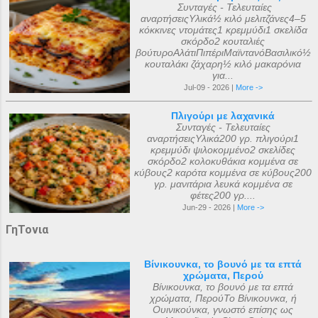
Συνταγές - Τελευταίες
αναρτήσειςΥλικά½ κιλό μελιτζάνες4–5
κόκκινες ντομάτες1 κρεμμύδι1 σκελίδα
σκόρδο2 κουταλιές
βούτυροΑλάτιΠιπέριΜαϊντανόΒασιλικό½
κουταλάκι ζάχαρη½ κιλό μακαρόνια
για...
Jul-09 - 2026 |
More ->
Πλιγούρι με λαχανικά
Συνταγές - Τελευταίες
αναρτήσειςΥλικά200 γρ. πλιγούρι1
κρεμμύδι ψιλοκομμένο2 σκελίδες
σκόρδο2 κολοκυθάκια κομμένα σε
κύβους2 καρότα κομμένα σε κύβους200
γρ. μανιτάρια λευκά κομμένα σε
φέτες200 γρ....
Jun-29 - 2026 |
More ->
ΓηΤονια
Βίνικουνκα, το βουνό με τα επτά
χρώματα, Περού
Βίνικουνκα, το βουνό με τα επτά
χρώματα, ΠερούΤο Βίνικουνκα, ή
Ουινικούνκα, γνωστό επίσης ως