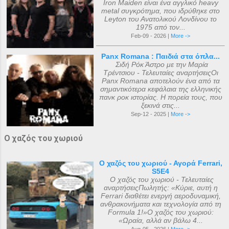
Iron Maiden είναι ένα αγγλικό heavy
metal συγκρότημα, που ιδρύθηκε στο
Leyton του Ανατολικού Λονδίνου το
1975 από τον...
Feb-09 - 2026 |
More ->
Panx Romana : Παιδιά στα όπλα...
Σιδή Ρόκ Άστρο με την Μαρία
Τρέντσιου - Τελευταίες αναρτήσειςΟι
Panx Romana αποτελούν ένα από τα
σημαντικότερα κεφάλαια της ελληνικής
πανκ ροκ ιστορίας. Η πορεία τους, που
ξεκινά στις...
Sep-12 - 2025 |
More ->
Ο χαζός του χωριού
Ο χαζός του χωριού - Αγορά Ferrari,
S5E4
Ο χαζός του χωριού - Τελευταίες
αναρτήσειςΠωλητής: «Κύριε, αυτή η
Ferrari διαθέτει ενεργή αεροδυναμική,
ανθρακονήματα και τεχνολογία από τη
Formula 1!»Ο χαζός του χωριού:
«Ωραία, αλλά αν βάλω 4...