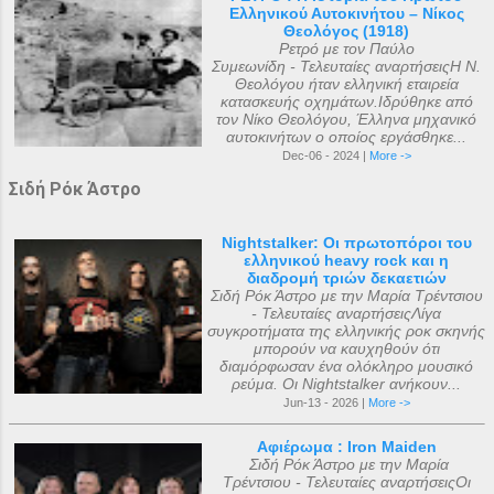
Ελληνικού Αυτοκινήτου – Νίκος
Θεολόγος (1918)
Ρετρό με τον Παύλο
Συμεωνίδη - Τελευταίες αναρτήσειςΗ Ν.
Θεολόγου ήταν ελληνική εταιρεία
κατασκευής οχημάτων.Ιδρύθηκε από
τον Νίκο Θεολόγου, Έλληνα μηχανικό
αυτοκινήτων ο οποίος εργάσθηκε...
Dec-06 - 2024 |
More ->
Σιδή Ρόκ Άστρο
Nightstalker: Οι πρωτοπόροι του
ελληνικού heavy rock και η
διαδρομή τριών δεκαετιών
Σιδή Ρόκ Άστρο με την Μαρία Τρέντσιου
- Τελευταίες αναρτήσειςΛίγα
συγκροτήματα της ελληνικής ροκ σκηνής
μπορούν να καυχηθούν ότι
διαμόρφωσαν ένα ολόκληρο μουσικό
ρεύμα. Οι Nightstalker ανήκουν...
Jun-13 - 2026 |
More ->
Αφιέρωμα : Iron Maiden
Σιδή Ρόκ Άστρο με την Μαρία
Τρέντσιου - Τελευταίες αναρτήσειςΟι