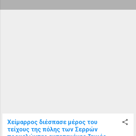
ή
σ
ε
ι
ς
Χείμαρρος διέσπασε μέρος του
τείχους της πόλης των Σερρών