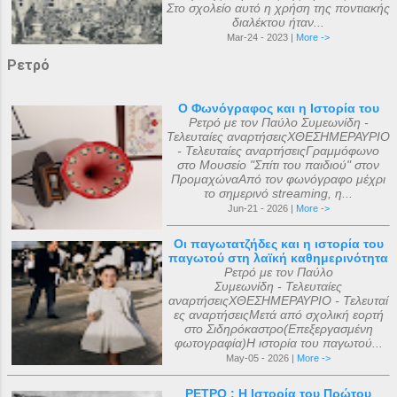
Στο σχολείο αυτό η χρήση της ποντιακής
διαλέκτου ήταν...
Mar-24 - 2023 |
More ->
Ρετρό
Ο Φωνόγραφος και η Ιστορία του
Ρετρό με τον Παύλο Συμεωνίδη -
Τελευταίες αναρτήσειςΧΘΕΣΗΜΕΡΑΥΡΙΟ
- Τελευταίες αναρτήσειςΓραμμόφωνο
στο Μουσείο "Σπίτι του παιδιού" στον
ΠρομαχώναΑπό τον φωνόγραφο μέχρι
το σημερινό streaming, η...
Jun-21 - 2026 |
More ->
Οι παγωτατζήδες και η ιστορία του
παγωτού στη λαϊκή καθημερινότητα
Ρετρό με τον Παύλο
Συμεωνίδη - Τελευταίες
αναρτήσειςΧΘΕΣΗΜΕΡΑΥΡΙΟ - Τελευταί
ες αναρτήσειςΜετά από σχολική εορτή
στο Σιδηρόκαστρο(Επεξεργασμένη
φωτογραφία)Η ιστορία του παγωτού...
May-05 - 2026 |
More ->
ΡΕΤΡΟ : Η Ιστορία του Πρώτου