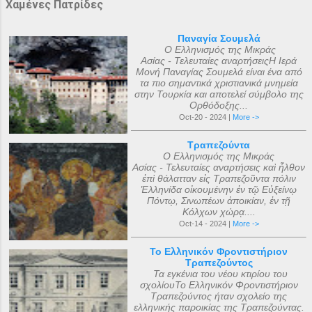
Χαμένες Πατρίδες
Παναγία Σουμελά
Ο Ελληνισμός της Μικράς
Ασίας - Τελευταίες αναρτήσειςΗ Ιερά
Μονή Παναγίας Σουμελά είναι ένα από
τα πιο σημαντικά χριστιανικά μνημεία
στην Τουρκία και αποτελεί σύμβολο της
Ορθόδοξης...
Oct-20 - 2024 |
More ->
Τραπεζούντα
Ο Ελληνισμός της Μικράς
Ασίας - Τελευταίες αναρτήσεις καὶ ἦλθον
ἐπὶ θάλατταν εἰς Τραπεζοῦντα πόλιν
Ἑλληνίδα οἰκουμένην ἐν τῷ Εὐξείνῳ
Πόντῳ, Σινωπέων ἀποικίαν, ἐν τῇ
Κόλχων χώρᾳ....
Oct-14 - 2024 |
More ->
Το Ελληνικόν Φροντιστήριον
Τραπεζούντος
Τα εγκένια του νέου κτιρίου του
σχολίουΤο Ελληνικόν Φροντιστήριον
Τραπεζούντος ήταν σχολείο της
ελληνικής παροικίας της Τραπεζούντας.