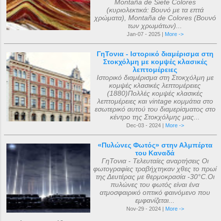
Montaña de Siete Colores
(κυριολεκτικά: Βουνό με τα επτά
χρώματα), Montaña de Colores (Βουνό
των χρωμάτων)...
Jan-07 - 2025 |
More ->
ΓηΤονια - Ιστορικό διαμέρισμα στη
Στοκχόλμη με κομψές κλασικές
λεπτομέρειες
Ιστορικό διαμέρισμα στη Στοκχόλμη με
κομψές κλασικές λεπτομέρειες
(1880)Πολλές κομψές κλασικές
λεπτομέρειες και vintage κομμάτια στο
εσωτερικό αυτού του διαμερίσματος στο
κέντρο της Στοκχόλμης μας...
Dec-03 - 2024 |
More ->
«Πυλώνες Φωτός» στην Αλμπέρτα
του Καναδά
ΓηΤονια - Τελευταίες αναρτήσεις Οι
φωτογραφίες τραβήχτηκαν χθες το πρωί
της Δευτέρας με θερμοκρασία -30°C.Οι
πυλώνες του φωτός είναι ένα
ατμοσφαιρικό οπτικό φαινόμενο που
εμφανίζεται...
Nov-29 - 2024 |
More ->