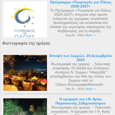
Πρόγραμμα «Τουρισμός για Όλους
2026-2027»
Το Πρόγραμμα «Τουρισμός για Όλους
2026-2027» στοχεύει στην άμεση
ενίσχυση της εγχώριας τουριστικής
δραστηριότητας και εντάσσεται στο
πλαίσιο της ευρύτερης στρατηγικής της
Κυβέρνησης για τη στήριξη...
Aug-05 - 2026 |
More ->
Φωτογραφία της ημέρας
Άποψη των Σερρών, 20 Δεκεμβρίου
2024
Φωτογραφία της ημέρας - Τελευταίες
αναρτήσεις Τα παιδιά του Συλλόγου
Αυτισμού Ν. Σερρών "Ηλιαχτίδα"
απολαμβάνουν την θέα της πόλης των
Σερρών από το
Citizen.ΦωτογραφίαMarianthi...
Dec-21 - 2024 |
More ->
Η ομορφιά του Ι.Ν. Αγίας
Παρασκευής Σιδηροκάστρου
Φωτογραφία της ημέρας - Τελευταίες
αναρτήσεις Η ομορφιά του Ι.Ν. Αγίας