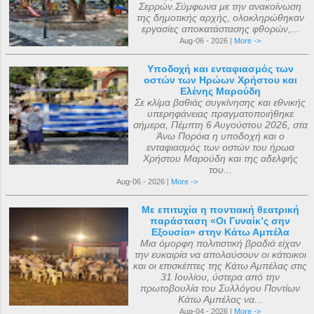
Σερρών.Σύμφωνα με την ανακοίνωση
της δημοτικής αρχής, ολοκληρώθηκαν
εργασίες αποκατάστασης φθορών,...
Aug-06 - 2026 |
More ->
Υποδοχή και ενταφιασμός των
οστών των Ηρώων Χρήστου και
Ελένης Μαρούδη
Σε κλίμα βαθιάς συγκίνησης και εθνικής
υπερηφάνειας πραγματοποιήθηκε
σήμερα, Πέμπτη 6 Αυγούστου 2026, στα
Άνω Πορόια η υποδοχή και ο
ενταφιασμός των οστών του ήρωα
Χρήστου Μαρούδη και της αδελφής
του...
Aug-06 - 2026 |
More ->
Με επιτυχία η ποντιακή θεατρική
παράσταση «Οι Γυναίκ’ς σην
Εξουσία» στην Κάτω Αμπέλα
Μια όμορφη πολιτιστική βραδιά είχαν
την ευκαιρία να απολαύσουν οι κάτοικοι
και οι επισκέπτες της Κάτω Αμπέλας στις
31 Ιουλίου, ύστερα από την
πρωτοβουλία του Συλλόγου Ποντίων
Κάτω Αμπέλας να...
Aug-04 - 2026 |
More ->