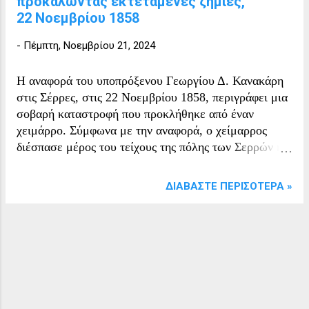
προκαλώντας εκτεταμένες ζημιές,
22 Νοεμβρίου 1858
-
Πέμπτη, Νοεμβρίου 21, 2024
Η αναφορά του υποπρόξενου Γεωργίου Δ. Κανακάρη
στις Σέρρες, στις 22 Νοεμβρίου 1858, περιγράφει μια
σοβαρή καταστροφή που προκλήθηκε από έναν
χειμάρρο. Σύμφωνα με την αναφορά, ο χείμαρρος
διέσπασε μέρος του τείχους της πόλης των Σερρών και
εισήλθε τη νύχτα, προκαλώντας εκτεταμένες ζημιές.
Πολλές οικίες κατέρρευσαν, άλλες θάφτηκαν από τη
ΔΙΑΒΆΣΤΕ ΠΕΡΙΣΌΤΕΡΑ »
συσσωρευμένη άμμο, ενώ αρκετές εκκλησίες
πλημμύρισαν. Η κατάσταση επιδεινώθηκε τη νύχτα
της 22ας προς 23η Νοεμβρίου, με τις καταστροφές να
γίνονται ακόμη μεγαλύτερες και σοβαρότερες. Η
περιγραφή αποτυπώνει τον πανικό και την ένταση της
φυσικής καταστροφής, καταδεικνύοντας την ευπάθεια
των πόλεων της εποχής σε ακραία καιρικά φαινόμενα