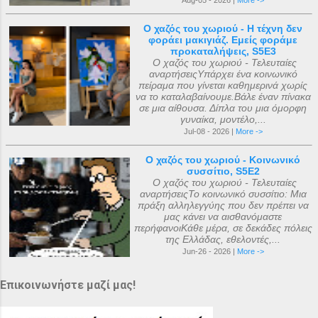
Aug-05 - 2026 |
More ->
Ο χαζός του χωριού - Η τέχνη δεν
φοράει μακιγιάζ. Εμείς φοράμε
προκαταλήψεις, S5E3
Ο χαζός του χωριού - Τελευταίες
αναρτήσειςΥπάρχει ένα κοινωνικό
πείραμα που γίνεται καθημερινά χωρίς
να το καταλαβαίνουμε.Βάλε έναν πίνακα
σε μια αίθουσα. Δίπλα του μια όμορφη
γυναίκα, μοντέλο,...
Jul-08 - 2026 |
More ->
Ο χαζός του χωριού - Κοινωνικό
συσσίτιο, S5E2
Ο χαζός του χωριού - Τελευταίες
αναρτήσειςΤο κοινωνικό συσσίτιο: Μια
πράξη αλληλεγγύης που δεν πρέπει να
μας κάνει να αισθανόμαστε
περήφανοιΚάθε μέρα, σε δεκάδες πόλεις
της Ελλάδας, εθελοντές,...
Jun-26 - 2026 |
More ->
Επικοινωνήστε μαζί μας!